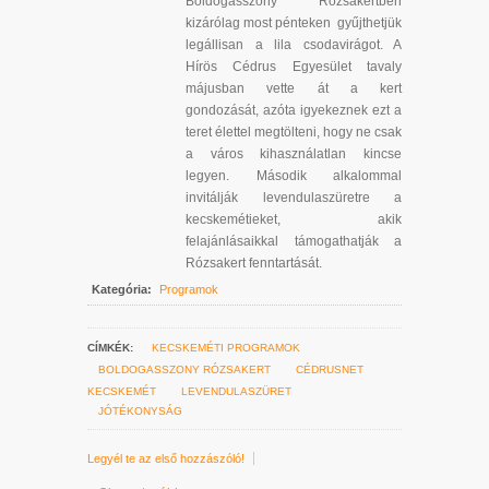
Boldogasszony Rózsakertben
kizárólag most pénteken gyűjthetjük
legállisan a lila csodavirágot. A
Hírös Cédrus Egyesület tavaly
májusban vette át a kert
gondozását, azóta igyekeznek ezt a
teret élettel megtölteni, hogy ne csak
a város kihasználatlan kincse
legyen. Második alkalommal
invitálják levendulaszüretre a
kecskemétieket, akik
felajánlásaikkal támogathatják a
Rózsakert fenntartását.
Kategória:
Programok
CÍMKÉK:
KECSKEMÉTI PROGRAMOK
BOLDOGASSZONY RÓZSAKERT
CÉDRUSNET
KECSKEMÉT
LEVENDULASZÜRET
JÓTÉKONYSÁG
Legyél te az első hozzászóló!