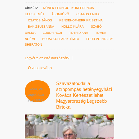
CÍMKÉK:
NŐNEK LENNI JÓ! KONFERENCIA
KECSKEMÉT
ÁLOMJÖVŐ
CSATOS ERIKA
CSATOS JÁNOS
KENDEHOFHERR KRISZTINA
BAK ZSUZSANNA
HOLLÓ KLÁRA
SZABÓ
DALMA
ZUBOR ROZI
TÓTH DIÁNA
TOMEK
NOÉMI
BUDAYKOLLÁRIK TÍMEA
FOUR POINTS BY
SHERATON
Legyél te az első hozzászóló!
Olvass tovább
Szavazatoddal a
színpompás hetényegyházi
kedd, 24
Kovács Kertészet lehet
augusztus
2021 08:25
Magyarország Legszebb
Birtoka