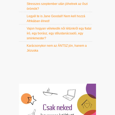
Stresszes szeptember után jöhetnek az őszi
örömök?
Legyél te is Jane Goodall! Nem kell hozzá
Afrikában élned!
Vajon hogyan vélekedik női létünkről egy fiatal
író, egy borász, egy stílustanácsadó, egy
sminkmester?
Karácsonykor nem az ÁNTSZ jön, hanem a
Jézuska