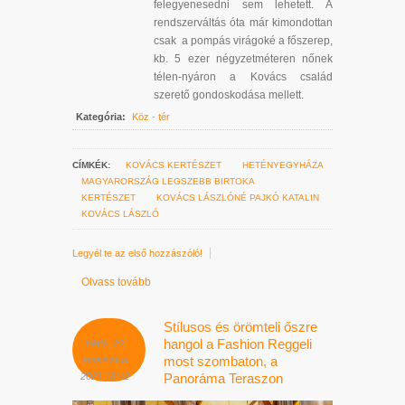
felegyenesedni sem lehetett. A
rendszerváltás óta már kimondottan
csak a pompás virágoké a főszerep,
kb. 5 ezer négyzetméteren nőnek
télen-nyáron a Kovács család
szerető gondoskodása mellett.
Kategória:
Köz - tér
CÍMKÉK:
KOVÁCS KERTÉSZET
HETÉNYEGYHÁZA
MAGYARORSZÁG LEGSZEBB BIRTOKA
KERTÉSZET
KOVÁCS LÁSZLÓNÉ PAJKÓ KATALIN
KOVÁCS LÁSZLÓ
Legyél te az első hozzászóló!
Olvass tovább
Stílusos és örömteli őszre
hangol a Fashion Reggeli
hétfő, 23
most szombaton, a
augusztus
2021 18:42
Panoráma Teraszon