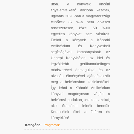
úton. A könyvek öncélú
figyelemfelkeltő akcióba kezdtek,
ugyanis 2020-ban a magyarországi
felnőttek 87 %-a nem olvasott
rendszeresen, közel 60 %-uk
egyetlen könyvet sem vásárolt.
Emiatt a könyvek a Kóborló
Antikvárium és Könyvesbolt
segítségével kampányolnak az
Ünnepi Könyvhéten: az idei év
legzöldebb gerillamarketinges
módszerével önmagukkal és az
olvasás élményével ajándékozzák
meg a belvárosban közlekedőket.
Így tehát a Kóborló Antikvárium
könyvei magányosan várják a
belvárosi padokon, tereken azokat,
akik örömüket lelnék bennük.
Keressétek őket a főtéren és
környékén!
Kategória:
Programok