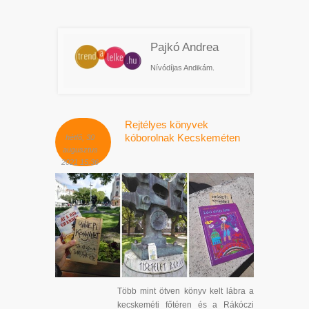
Pajkó Andrea
Nívódíjas Andikám.
Rejtélyes könyvek
kóborolnak Kecskeméten
hétfő, 30
augusztus
2021 15:36
Több mint ötven könyv kelt lábra a
kecskeméti főtéren és a Rákóczi