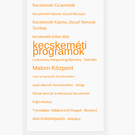
Kecskeméti Cicamentők
Kecskeméti Katona József Múzeum
Kecskeméti Katona József Nemzeti
Színház
kecskeméti kóbor állat
kecskeméti
programok
macska
Leskowsky Hangszergyűjtemény
Malom Központ
nyári programok Kecskeméten
nyári táborok Kecskeméten
nőnap
Nőnek lenni jó! konferencia Kecskemét
Pajkó Andrea
Trendalelke Vállalkozónői Reggeli
Álomjövő
állat örökbefogadás
életpálya