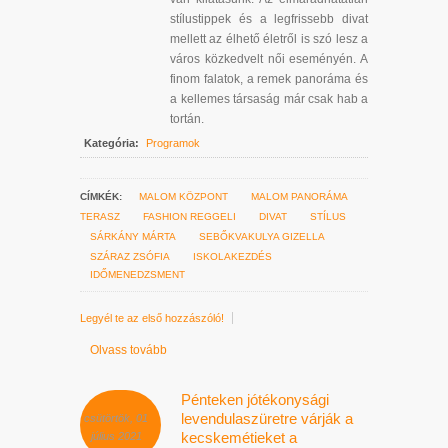
stílustippek és a legfrissebb divat
mellett az élhető életről is szó lesz a
város közkedvelt női eseményén. A
finom falatok, a remek panoráma és
a kellemes társaság már csak hab a
tortán.
Kategória:
Programok
CÍMKÉK:
MALOM KÖZPONT
MALOM PANORÁMA
TERASZ
FASHION REGGELI
DIVAT
STÍLUS
SÁRKÁNY MÁRTA
SEBŐKVAKULYA GIZELLA
SZÁRAZ ZSÓFIA
ISKOLAKEZDÉS
IDŐMENEDZSMENT
Legyél te az első hozzászóló!
Olvass tovább
Pénteken jótékonysági
levendulaszüretre várják a
csütörtök, 01
kecskemétieket a
július 2021