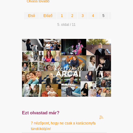
Olvass tovább
Első
Előző
1
2
3
4
5
6
7
5. oldal / 11
Ezt olvastad már?
7 nézőpont, hogy ne csak a karácsonyfa
tündököljön!