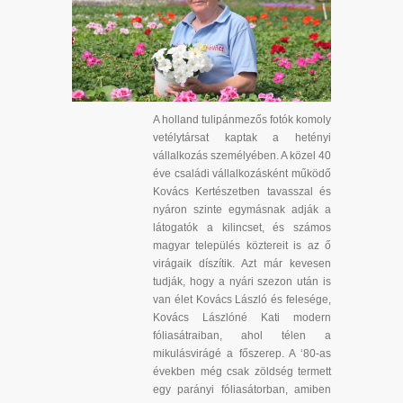
A holland tulipánmezős fotók komoly
vetélytársat kaptak a hetényi
vállalkozás személyében. A közel 40
éve családi vállalkozásként működő
Kovács Kertészetben tavasszal és
nyáron szinte egymásnak adják a
látogatók a kilincset, és számos
magyar település köztereit is az ő
virágaik díszítik. Azt már kevesen
tudják, hogy a nyári szezon után is
van élet Kovács László és felesége,
Kovács Lászlóné Kati modern
fóliasátraiban, ahol télen a
mikulásvirágé a főszerep. A ‘80-as
években még csak zöldség termett
egy parányi fóliasátorban, amiben