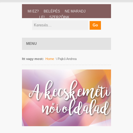
MI EZ?
BELÉPÉS
NE MARADJ
LE!
SZERZŐINK
MENU
Itt vagy most:
Home
\ Pajkó Andrea