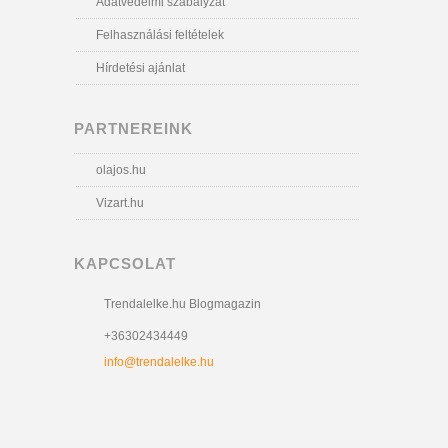
Adatvédelmi szabályzat
Felhasználási feltételek
Hírdetési ajánlat
PARTNEREINK
olajos.hu
Vizart.hu
KAPCSOLAT
Trendalelke.hu Blogmagazin
+36302434449
info@trendalelke.hu