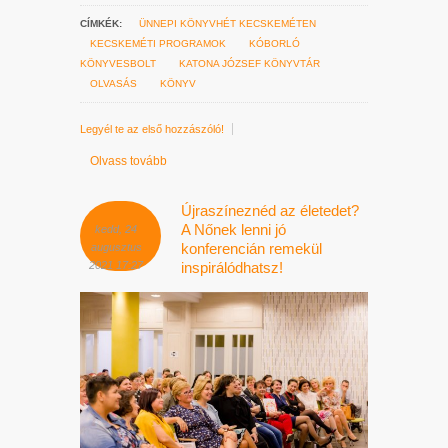
CÍMKÉK:
ÜNNEPI KÖNYVHÉT KECSKEMÉTEN
KECSKEMÉTI PROGRAMOK
KÓBORLÓ
KÖNYVESBOLT
KATONA JÓZSEF KÖNYVTÁR
OLVASÁS
KÖNYV
Legyél te az első hozzászóló!
Olvass tovább
Újraszíneznéd az életedet?
A Nőnek lenni jó
kedd, 24
konferencián remekül
augusztus
2021 17:27
inspirálódhatsz!