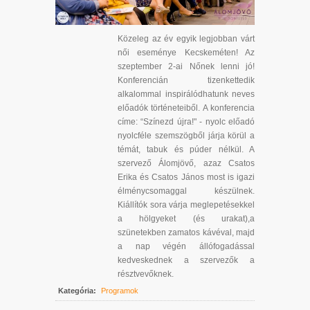
Közeleg az év egyik legjobban várt
női eseménye Kecskeméten! Az
szeptember 2-ai Nőnek lenni jó!
Konferencián tizenkettedik
alkalommal inspirálódhatunk neves
előadók történeteiből. A konferencia
címe: “Színezd újra!" - nyolc előadó
nyolcféle szemszögből járja körül a
témát, tabuk és púder nélkül. A
szervező Álomjövő, azaz Csatos
Erika és Csatos János most is igazi
élménycsomaggal készülnek.
Kiállítók sora várja meglepetésekkel
a hölgyeket (és urakat),a
szünetekben zamatos kávéval, majd
a nap végén állófogadással
kedveskednek a szervezők a
résztvevőknek.
Kategória:
Programok