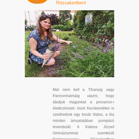
12:32
Rózsakertben!
Már nem kell a Tihanyig vagy
Pannonhalmáig utazni, hogy
átadjuk magunkat a provance-i
életérzésnek: most Kecskeméten is
szedhetünk egy kosár illatos, a lila
minden árnyalatában pompázó
levendulát. A Katona József
Gimnáziummal szemközti