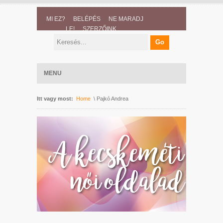
MI EZ?
BELÉPÉS
NE MARADJ
LE!
SZERZŐINK
MENU
Itt vagy most:
Home
\ Pajkó Andrea