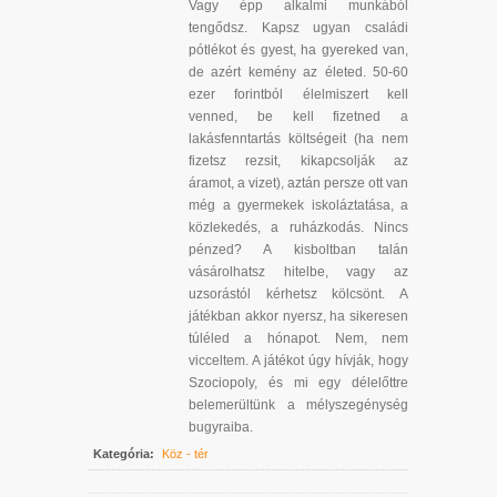
Vagy épp alkalmi munkából
tengődsz. Kapsz ugyan családi
pótlékot és gyest, ha gyereked van,
de azért kemény az életed. 50-60
ezer forintból élelmiszert kell
venned, be kell fizetned a
lakásfenntartás költségeit (ha nem
fizetsz rezsit, kikapcsolják az
áramot, a vizet), aztán persze ott van
még a gyermekek iskoláztatása, a
közlekedés, a ruházkodás. Nincs
pénzed? A kisboltban talán
vásárolhatsz hitelbe, vagy az
uzsorástól kérhetsz kölcsönt. A
játékban akkor nyersz, ha sikeresen
túléled a hónapot. Nem, nem
vicceltem. A játékot úgy hívják, hogy
Szociopoly, és mi egy délelőttre
belemerültünk a mélyszegénység
bugyraiba.
Kategória:
Köz - tér