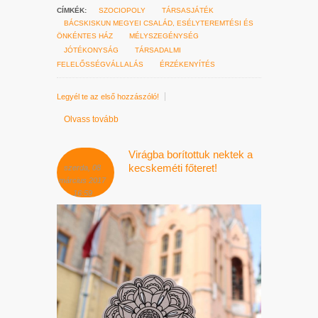
CÍMKÉK:
SZOCIOPOLY
TÁRSASJÁTÉK
BÁCSKISKUN MEGYEI CSALÁD, ESÉLYTEREMTÉSI ÉS
ÖNKÉNTES HÁZ
MÉLYSZEGÉNYSÉG
JÓTÉKONYSÁG
TÁRSADALMI
FELELŐSSÉGVÁLLALÁS
ÉRZÉKENYÍTÉS
Legyél te az első hozzászóló!
Olvass tovább
Virágba borítottuk nektek a
kecskeméti főteret!
szerda, 08
március 2017
16:59