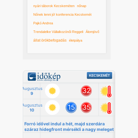
nyári táborok Kecskeméten
nőnap
Nőnek lenni jó! konferencia Kecskemét
Pajkó Andrea
Trendalelke Vállalkozónői Reggeli
Álomjövő
állat örökbefogadás
életpálya