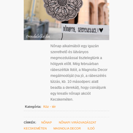
Nőnap alkalmából egy igazán
szerethető és látványos
megmozdulással tisztelegtünk a
hölgyek előtt. Még februárban
rábeszéltük Ildót, a Magnolia Decor
megálmodóját (na jó, a rábeszélés
túlzás, kb. 10 másodperc alatt
beadta a derekát), hogy csináljunk
egy kreatív nőnapi akciót
Kecskeméten.
Kategória:
Köz - tér
CÍMKÉK:
NŐNAP
NŐNAPI VIRÁGVADÁSZAT
KECSKEMÉTEN
MAGNOLIA DECOR
ILDÓ