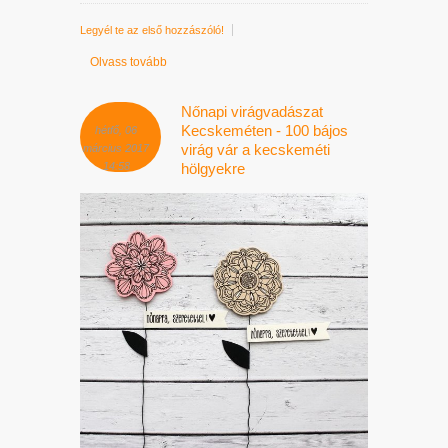
Legyél te az első hozzászóló!
Olvass tovább
Nőnapi virágvadászat
Kecskeméten - 100 bájos
hétfő, 06
virág vár a kecskeméti
március 2017
14:58
hölgyekre