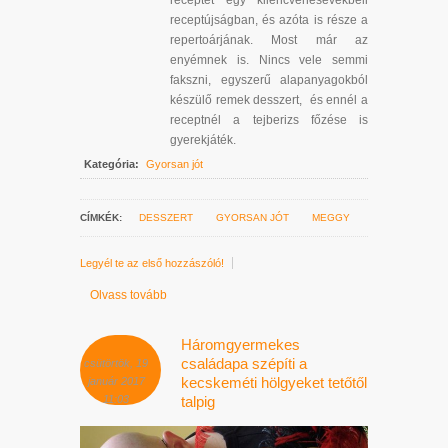
receptet egy kilencvenesévekbeli
receptújságban, és azóta is része a
repertoárjának. Most már az
enyémnek is. Nincs vele semmi
fakszni, egyszerű alapanyagokból
készülő remek desszert, és ennél a
receptnél a tejberizs főzése is
gyerekjáték.
Kategória:
Gyorsan jót
CÍMKÉK:
DESSZERT
GYORSAN JÓT
MEGGY
Legyél te az első hozzászóló!
Olvass tovább
Háromgyermekes
családapa szépíti a
csütörtök, 19
kecskeméti hölgyeket tetőtől
január 2017
11:03
talpig