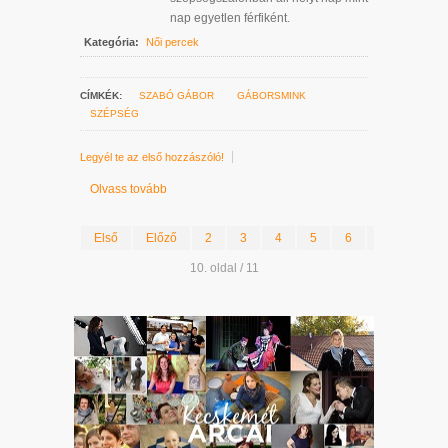
nap egyetlen férfiként.
Kategória:
Női percek
CÍMKÉK:
SZABÓ GÁBOR
GÁBORSMINK
SZÉPSÉG
Legyél te az első hozzászóló!
Olvass tovább
Első
Előző
2
3
4
5
6
7
8
10. oldal / 11