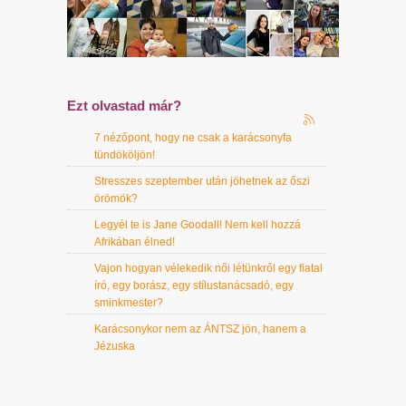
Ezt olvastad már?
7 nézőpont, hogy ne csak a karácsonyfa
tündököljön!
Stresszes szeptember után jöhetnek az őszi
örömök?
Legyél te is Jane Goodall! Nem kell hozzá
Afrikában élned!
Vajon hogyan vélekedik női létünkről egy fiatal
író, egy borász, egy stílustanácsadó, egy
sminkmester?
Karácsonykor nem az ÁNTSZ jön, hanem a
Jézuska