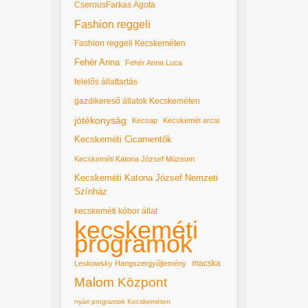
CsernusFarkas Ágota
Fashion reggeli
Fashion reggeli Kecskeméten
Fehér Anna
Fehér Anna Luca
felelős állattartás
gazdikereső állatok Kecskeméten
jótékonyság
Kecsap
Kecskemét arcai
Kecskeméti Cicamentők
Kecskeméti Katona József Múzeum
Kecskeméti Katona József Nemzeti
Színház
kecskeméti kóbor állat
kecskeméti
programok
macska
Leskowsky Hangszergyűjtemény
Malom Központ
nyári programok Kecskeméten