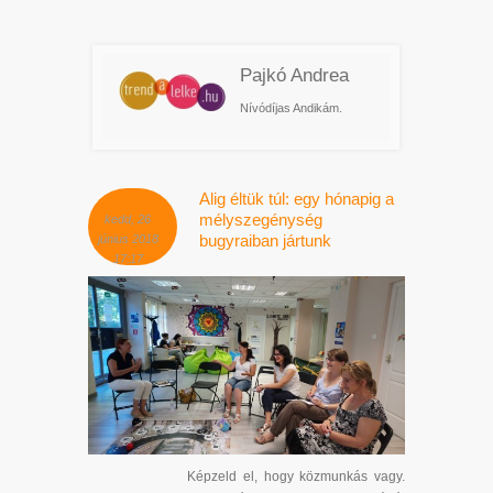
Pajkó Andrea
Nívódíjas Andikám.
Alig éltük túl: egy hónapig a
mélyszegénység
kedd, 26
bugyraiban jártunk
június 2018
17:17
Képzeld el, hogy közmunkás vagy.