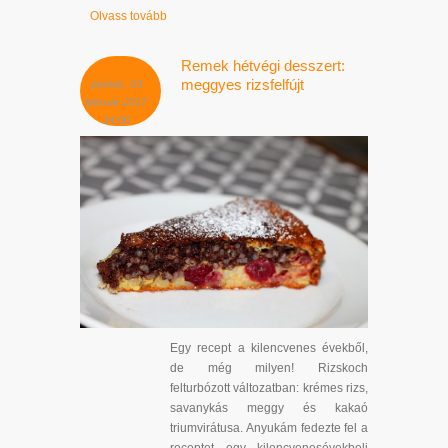
Olvass tovább
Remek hétvégi desszert:
meggyes rizsfelfújt
péntek, 03
február 2017
14:00
Egy recept a kilencvenes évekből,
de még milyen! Rizskoch
felturbózott változatban: krémes rizs,
savanykás meggy és kakaó
triumvirátusa. Anyukám fedezte fel a