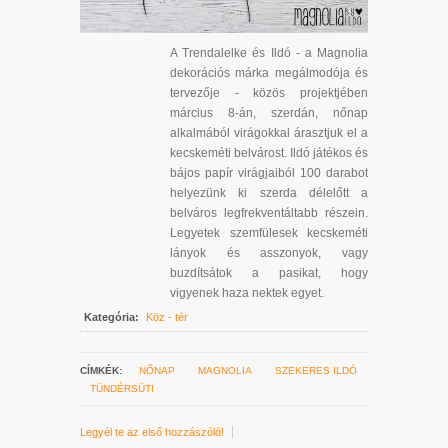
A Trendalelke és Ildó - a Magnolia
dekorációs márka megálmodója és
tervezője - közös projektjében
március 8-án, szerdán, nőnap
alkalmából virágokkal árasztjuk el a
kecskeméti belvárost. Ildó játékos és
bájos papír virágjaiból 100 darabot
helyezünk ki szerda délelőtt a
belváros legfrekventáltabb részein.
Legyetek szemfülesek kecskeméti
lányok és asszonyok, vagy
buzdítsátok a pasikat, hogy
vigyenek haza nektek egyet.
Kategória:
Köz - tér
CÍMKÉK:
NŐNAP
MAGNOLIA
SZEKERES ILDÓ
TÜNDÉRSÜTI
Legyél te az első hozzászóló!