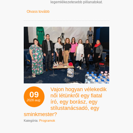
legemlékezetesebb pillanatokat.
Olvass tovább
Vajon hogyan vélekedik
09
női létünkről egy fiatal
2026
aug.
író, egy borász, egy
stílustanácsadó, egy
sminkmester?
Kategória:
Programok