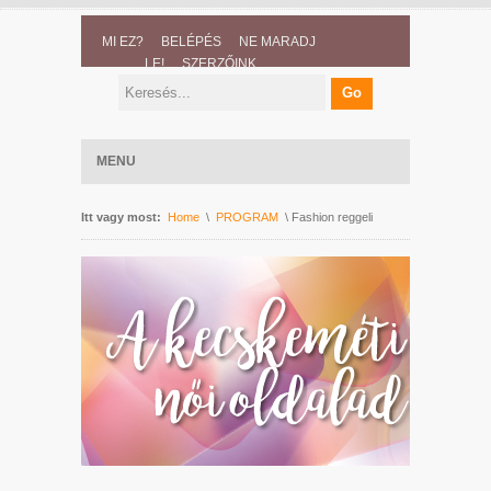
MI EZ?
BELÉPÉS
NE MARADJ
LE!
SZERZŐINK
MENU
Itt vagy most:
Home
\
PROGRAM
\ Fashion reggeli