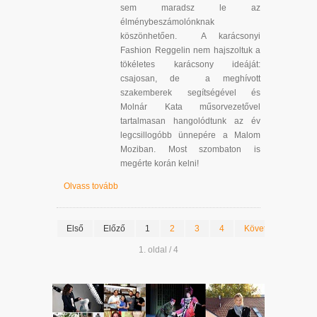
sem maradsz le az
élménybeszámolónknak
köszönhetően. A karácsonyi
Fashion Reggelin nem hajszoltuk a
tökéletes karácsony ideáját:
csajosan, de a meghívott
szakemberek segítségével és
Molnár Kata műsorvezetővel
tartalmasan hangolódtunk az év
legcsillogóbb ünnepére a Malom
Moziban. Most szombaton is
megérte korán kelni!
Olvass tovább
Első
Előző
1
2
3
4
Következő
Uto
1. oldal / 4