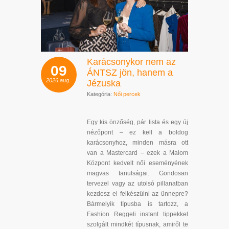
Karácsonykor nem az
09
ÁNTSZ jön, hanem a
2026
aug.
Jézuska
Kategória:
Női percek
Egy kis önzőség, pár lista és egy új
nézőpont – ez kell a boldog
karácsonyhoz, minden másra ott
van a Mastercard – ezek a Malom
Központ kedvelt női eseményének
magvas tanulságai. Gondosan
tervezel vagy az utolsó pillanatban
kezdesz el felkészülni az ünnepre?
Bármelyik típusba is tartozz, a
Fashion Reggeli instant tippekkel
szolgált mindkét típusnak, amiről te