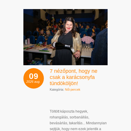
7 nézőpont, hogy ne
09
csak a karácsonyfa
2026
aug.
tündököljön!
Kategória:
Női percek
Töltött káposzta hegyek,
rohangálás, sorbanállás,
bevásárlás, takarítás... Mindannyian
sejtjük, hogy nem ezek jelentik a