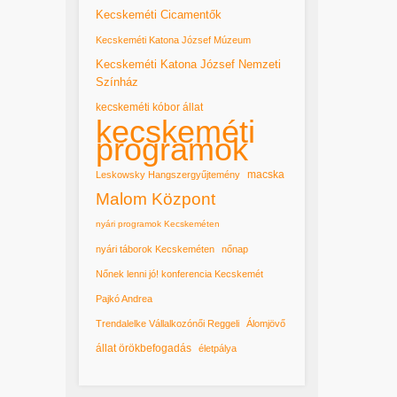
Kecskeméti Cicamentők
Kecskeméti Katona József Múzeum
Kecskeméti Katona József Nemzeti
Színház
kecskeméti kóbor állat
kecskeméti
programok
macska
Leskowsky Hangszergyűjtemény
Malom Központ
nyári programok Kecskeméten
nyári táborok Kecskeméten
nőnap
Nőnek lenni jó! konferencia Kecskemét
Pajkó Andrea
Trendalelke Vállalkozónői Reggeli
Álomjövő
állat örökbefogadás
életpálya