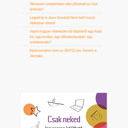
Stresszes szeptember után jöhetnek az őszi
örömök?
Legyél te is Jane Goodall! Nem kell hozzá
Afrikában élned!
Vajon hogyan vélekedik női létünkről egy fiatal
író, egy borász, egy stílustanácsadó, egy
sminkmester?
Karácsonykor nem az ÁNTSZ jön, hanem a
Jézuska