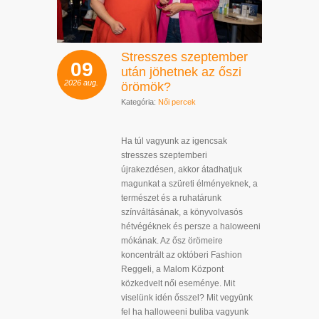
Stresszes szeptember
09
után jöhetnek az őszi
2026
aug.
örömök?
Kategória:
Női percek
Ha túl vagyunk az igencsak
stresszes szeptemberi
újrakezdésen, akkor átadhatjuk
magunkat a szüreti élményeknek, a
természet és a ruhatárunk
színváltásának, a könyvolvasós
hétvégéknek és persze a haloweeni
mókának. Az ősz örömeire
koncentrált az októberi Fashion
Reggeli, a Malom Központ
közkedvelt női eseménye. Mit
viselünk idén ősszel? Mit vegyünk
fel ha halloweeni buliba vagyunk