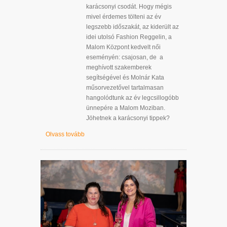
karácsonyi csodát. Hogy mégis
mivel érdemes tölteni az év
legszebb időszakát, az kiderült az
idei utolsó Fashion Reggelin, a
Malom Központ kedvelt női
eseményén: csajosan, de a
meghívott szakemberek
segítségével és Molnár Kata
műsorvezetővel tartalmasan
hangolódtunk az év legcsillogóbb
ünnepére a Malom Moziban.
Jöhetnek a karácsonyi tippek?
Olvass tovább