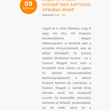
09
Goodall! Nem kell hozzá
2026
aug.
Afrikában élned!
Kategória:
Köz - tér
Legyél te is Jane! Mindegy, hogy ki
vagy, hol élsz, mit dolgozol.
Kecskemétiként, átlagos
hétköznapokon is tehetünk akár a
közvetlen környezetünkért, akár az
afrikai élővilágért, ha tudatos
vásárlói döntéseket hozunk - ez a
Fashion Reggeli most nem a
trendekről szólt, hanem az egyéni
és vállalati környezetvédelmi
felelősségvállalásról. A Malom
Központ kedvelt női eseménye, a
Fashion Reggeli a komoly téma
ellenére ismét sok résztvevőt
vonzott. Ha lemaradtál, mazsolázz
kedvedre az előadók gondolataiból,
ha ott voltál, idézd fel a