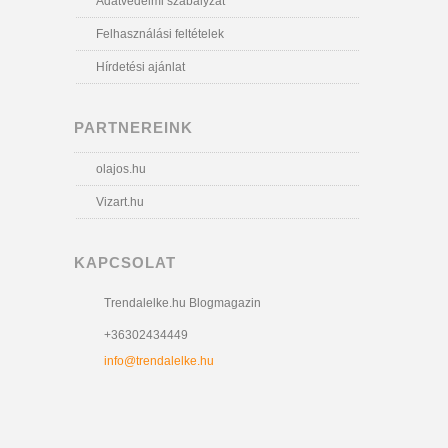
Adatvédelmi szabályzat
Felhasználási feltételek
Hírdetési ajánlat
PARTNEREINK
olajos.hu
Vizart.hu
KAPCSOLAT
Trendalelke.hu Blogmagazin
+36302434449
info@trendalelke.hu