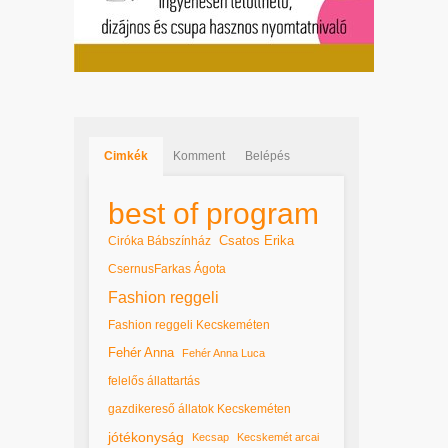
Cimkék
Komment
Belépés
best of program
Csatos Erika
Ciróka Bábszínház
CsernusFarkas Ágota
Fashion reggeli
Fashion reggeli Kecskeméten
Fehér Anna
Fehér Anna Luca
felelős állattartás
gazdikereső állatok Kecskeméten
jótékonyság
Kecsap
Kecskemét arcai