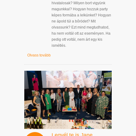
hivatalosak? Milyen bort vigyünk
magunkkal? Hogyan hozzuk party
képes formába a lelkünket? Hogyan
ne ápold túl a bőrödet? Mit
olvassunk? Ezt mind megtudhatod,
ha nem voltál ott az eseményen. Ha
pedig ott voltál, nem árt egy kis
ismétlés.
Olvass tovább
Legyél te is Jane