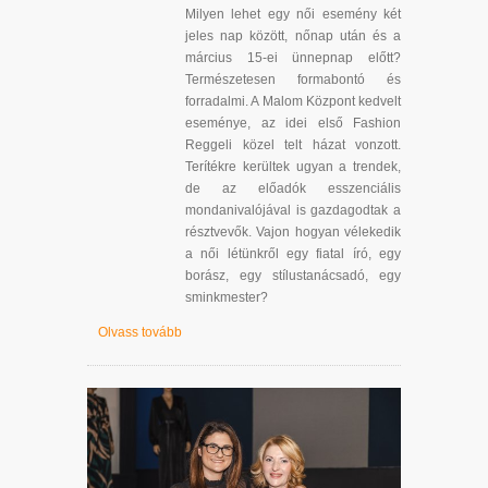
Milyen lehet egy női esemény két
jeles nap között, nőnap után és a
március 15-ei ünnepnap előtt?
Természetesen formabontó és
forradalmi. A Malom Központ kedvelt
eseménye, az idei első Fashion
Reggeli közel telt házat vonzott.
Terítékre kerültek ugyan a trendek,
de az előadók esszenciális
mondanivalójával is gazdagodtak a
résztvevők. Vajon hogyan vélekedik
a női létünkről egy fiatal író, egy
borász, egy stílustanácsadó, egy
sminkmester?
Olvass tovább