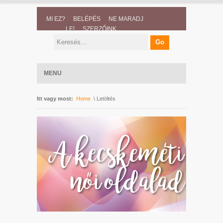
MI EZ?
BELÉPÉS
NE MARADJ
LE!
SZERZŐINK
MENU
Itt vagy most:
Home
\ Letöltés