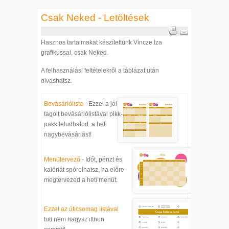
Csak Neked - Letöltések
Hasznos tartalmakat készítettünk Vincze Iza
grafikussal, csak Neked.
A felhasználási feltételekről a táblázat után
olvashatsz.
Bevásárlólista
- Ezzel a jól
tagolt bevásárlólistával pikk-
pakk letudhatod a heti
nagybevásárlást!
Menütervező
- Időt, pénzt és
kalóriát spórolhatsz, ha előre
megtervezed a heti menüt.
Ezzel az úticsomag listával
tuti nem hagysz itthon