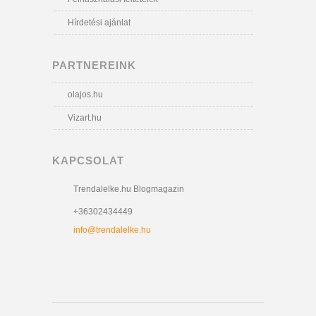
Hírdetési ajánlat
PARTNEREINK
olajos.hu
Vizart.hu
KAPCSOLAT
Trendalelke.hu Blogmagazin
+36302434449
info@trendalelke.hu