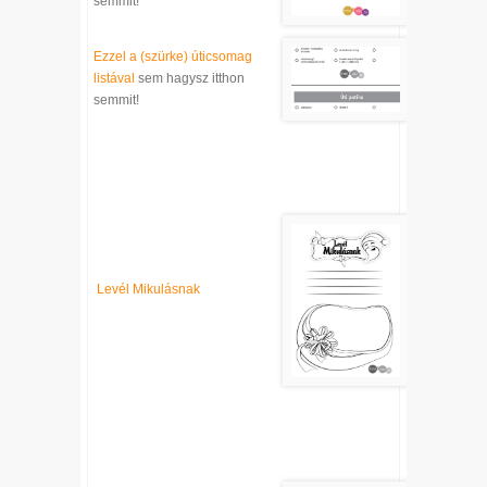
semmit!
Ezzel a (szürke) úticsomag
listával
sem hagysz itthon
semmit!
Levél Mikulásnak