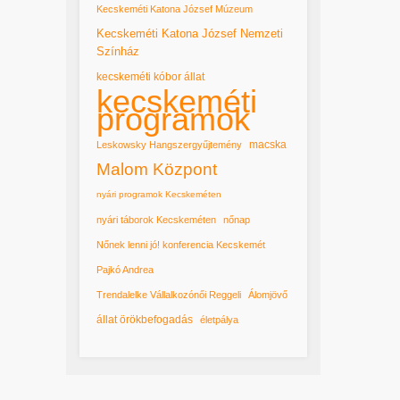
Kecskeméti Katona József Múzeum
Kecskeméti Katona József Nemzeti
Színház
kecskeméti kóbor állat
kecskeméti
programok
macska
Leskowsky Hangszergyűjtemény
Malom Központ
nyári programok Kecskeméten
nyári táborok Kecskeméten
nőnap
Nőnek lenni jó! konferencia Kecskemét
Pajkó Andrea
Trendalelke Vállalkozónői Reggeli
Álomjövő
állat örökbefogadás
életpálya