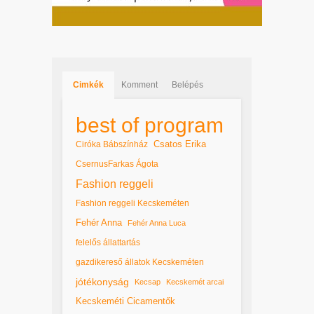
Cimkék
Komment
Belépés
best of program
Csatos Erika
Ciróka Bábszínház
CsernusFarkas Ágota
Fashion reggeli
Fashion reggeli Kecskeméten
Fehér Anna
Fehér Anna Luca
felelős állattartás
gazdikereső állatok Kecskeméten
jótékonyság
Kecsap
Kecskemét arcai
Kecskeméti Cicamentők