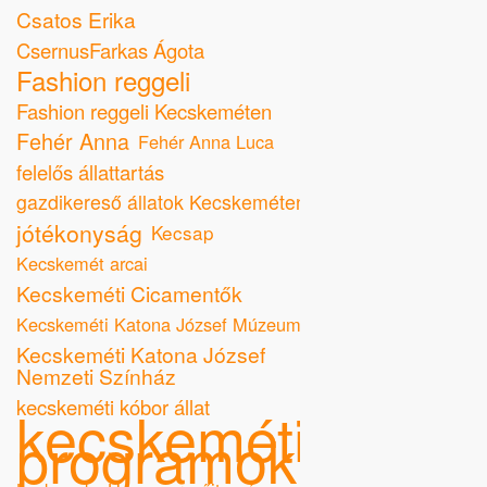
Csatos Erika
CsernusFarkas Ágota
Fashion reggeli
Fashion reggeli Kecskeméten
Fehér Anna
Fehér Anna Luca
felelős állattartás
gazdikereső állatok Kecskeméten
jótékonyság
Kecsap
Kecskemét arcai
Kecskeméti Cicamentők
Kecskeméti Katona József Múzeum
Kecskeméti Katona József
Nemzeti Színház
kecskeméti kóbor állat
kecskeméti
programok