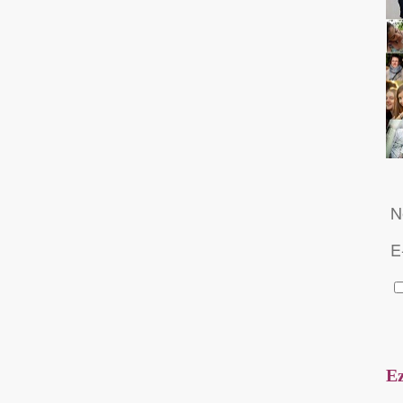
N
E
Ez