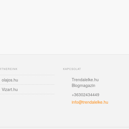
RTNEREINK
KAPCSOLAT
Trendalelke.hu
olajos.hu
Blogmagazin
Vizart.hu
+36302434449
info@trendalelke.hu