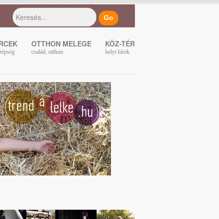
ERCEK
OTTHON MELEGE
KÖZ-TÉR
zépség
család, otthon
helyi hírek