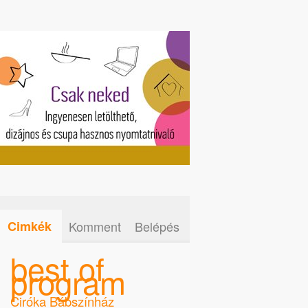
Cimkék
Komment
Belépés
best of
program
Ciróka Bábszínház