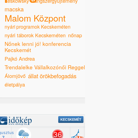
Leskowsky Hangszergyűjtemény
macska
Malom Központ
nyári programok Kecskeméten
nyári táborok Kecskeméten
nőnap
Nőnek lenni jó! konferencia
Kecskemét
Pajkó Andrea
Trendalelke Vállalkozónői Reggeli
állat örökbefogadás
Álomjövő
életpálya