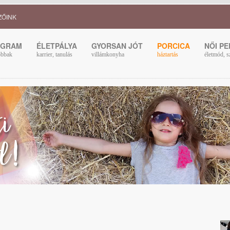
ZŐINK
OGRAM
ÉLETPÁLYA
GYORSAN JÓT
PORCICA
NŐI P
obbak
karrier, tanulás
villámkonyha
háztartás
életmód, s