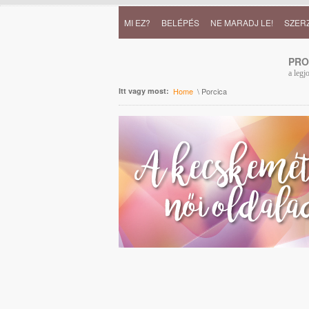
MI EZ?
BELÉPÉS
NE MARADJ LE!
SZER
PR
a legj
Itt vagy most:
Home
\ Porcica