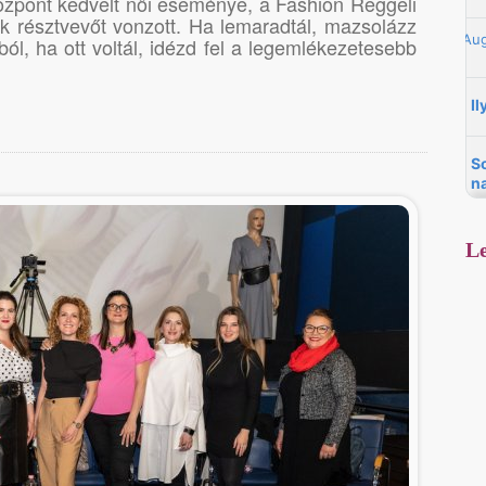
Központ kedvelt női eseménye, a Fashion Reggeli
k résztvevőt vonzott. Ha lemaradtál, mazsolázz
l, ha ott voltál, idézd fel a legemlékezetesebb
Le