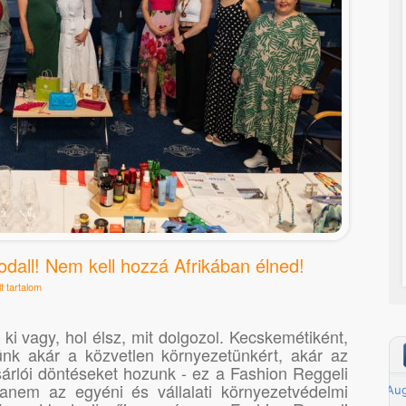
odall! Nem kell hozzá Afrikában élned!
t tartalom
ki vagy, hol élsz, mit dolgozol. Kecskemétiként,
ünk akár a közvetlen környezetünkért, akár az
ásárlói döntéseket hozunk - ez a Fashion Reggeli
anem az egyéni és vállalati környezetvédelmi