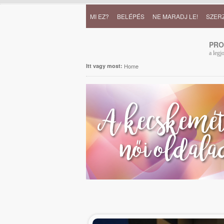
MI EZ?
BELÉPÉS
NE MARADJ LE!
SZER
PR
a legj
Itt vagy most:
Home