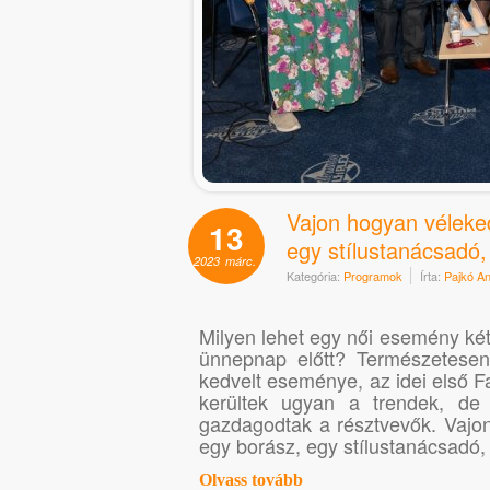
Vajon hogyan vélekedi
13
egy stílustanácsadó
2023
márc.
Kategória:
Programok
Írta:
Pajkó A
Milyen lehet egy női esemény két
ünnepnap előtt? Természetesen
kedvelt eseménye, az idei első Fa
kerültek ugyan a trendek, de 
gazdagodtak a résztvevők. Vajon 
egy borász, egy stílustanácsadó
Olvass tovább