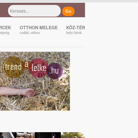
ERCEK
OTTHON MELEGE
KÖZ-TÉR
zépség
család, otthon
helyi hírek