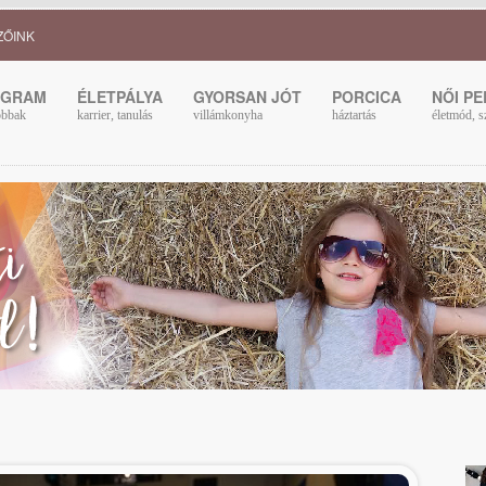
ZŐINK
OGRAM
ÉLETPÁLYA
GYORSAN JÓT
PORCICA
NŐI P
obbak
karrier, tanulás
villámkonyha
háztartás
életmód, s