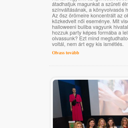
átadhatjuk magunkat a szüreti é
színváltásának, a könyvolvasós 
Az ősz örömeire koncentrált az 
közkedvelt női eseménye. Mit vis
halloweeni buliba vagyunk hivat
hozzuk party képes formába a lel
olvassunk? Ezt mind megtudhatod
voltál, nem árt egy kis ismétlés.
Olvass tovább