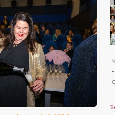
N
E
Ez