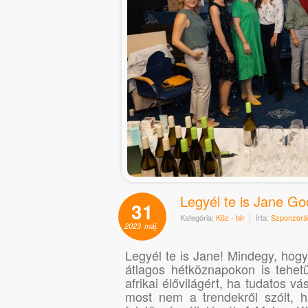
Legyél te is Jane Go
31
Kategória:
Köz - tér
Írta:
Szponzorál
2023
máj.
Legyél te is Jane! Mindegy, hogy 
átlagos hétköznapokon is tehet
afrikai élővilágért, ha tudatos v
most nem a trendekről szólt, h