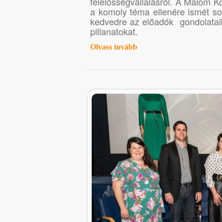
felelősségvállalásról. A Malom 
a komoly téma ellenére ismét so
kedvedre az előadók gondolataibó
pillanatokat.
Olvass tovább