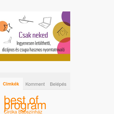
Cimkék
Komment
Belépés
best of
program
Ciróka Bábszínház