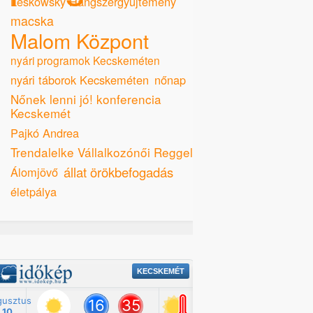
Leskowsky Hangszergyűjtemény
macska
Malom Központ
nyári programok Kecskeméten
nyári táborok Kecskeméten
nőnap
Nőnek lenni jó! konferencia
Kecskemét
Pajkó Andrea
Trendalelke Vállalkozónői Reggeli
állat örökbefogadás
Álomjövő
életpálya