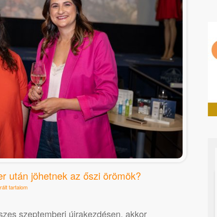
r után jöhetnek az őszi örömök?
ált tartalom
sszes szeptemberi újrakezdésen, akkor