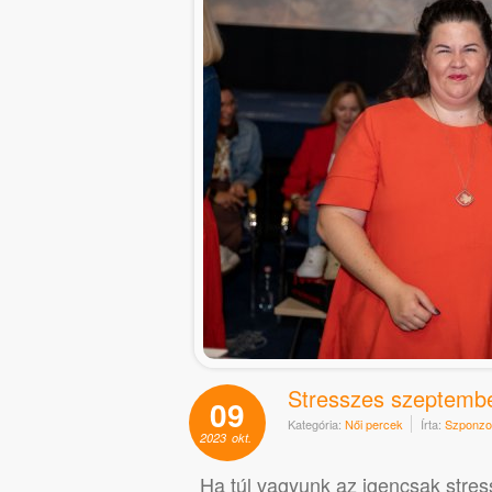
Stresszes szeptembe
09
Kategória:
Női percek
Írta:
Szponzor
2023
okt.
Ha túl vagyunk az igencsak stre