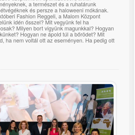
lményeknek, a természet és a ruhatárunk
hétvégéknek és persze a haloweeni mókának.
októberi Fashion Reggeli, a Malom Központ
elünk idén ősszel? Mit vegyünk fel ha
alosak? Milyen bort vigyünk magunkkal? Hogyan
künket? Hogyan ne ápold túl a bőrödet? Mit
, ha nem voltál ott az eseményen. Ha pedig ott