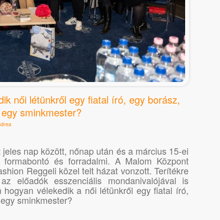
k női létünkről egy fiatal író, egy borász,
, egy sminkmester?
ndrea
 jeles nap között, nőnap után és a március 15-ei
 formabontó és forradalmi. A Malom Központ
shion Reggeli közel telt házat vonzott. Terítékre
az előadók esszenciális mondanivalójával is
hogyan vélekedik a női létünkről egy fiatal író,
, egy sminkmester?