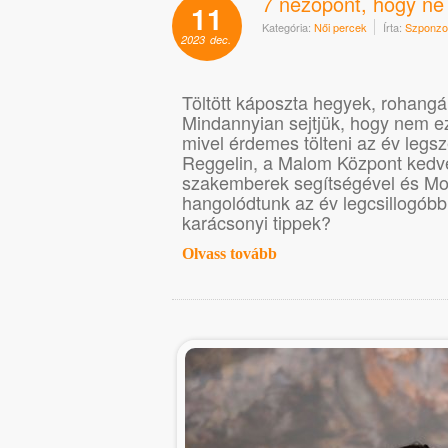
7 nézőpont, hogy ne 
11
Kategória:
Női percek
Írta:
Szponzor
2023
dec.
Töltött káposzta hegyek, rohangál
Mindannyian sejtjük, hogy nem ez
mivel érdemes tölteni az év legsz
Reggelin, a Malom Központ kedve
szakemberek segítségével és Mo
hangolódtunk az év legcsillogób
karácsonyi tippek?
Olvass tovább