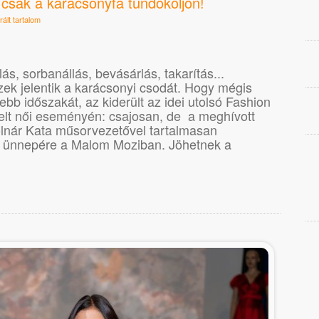
csak a karácsonyfa tündököljön!
ált tartalom
ás, sorbanállás, bevásárlás, takarítás...
ek jelentik a karácsonyi csodát. Hogy mégis
ebb időszakát, az kiderült az idei utolsó Fashion
lt női eseményén: csajosan, de a meghívott
lnár Kata műsorvezetővel tartalmasan
b ünnepére a Malom Moziban. Jöhetnek a