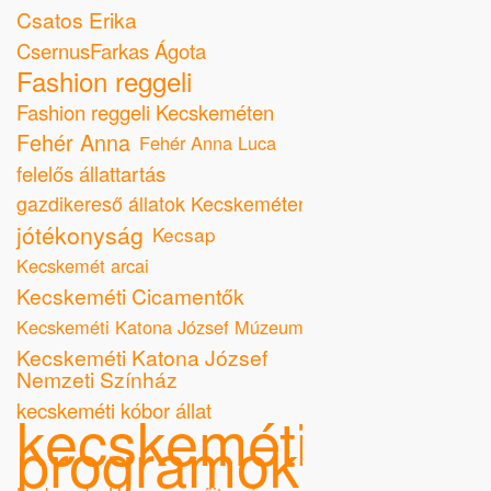
Csatos Erika
CsernusFarkas Ágota
Fashion reggeli
Fashion reggeli Kecskeméten
Fehér Anna
Fehér Anna Luca
felelős állattartás
gazdikereső állatok Kecskeméten
jótékonyság
Kecsap
Kecskemét arcai
Kecskeméti Cicamentők
Kecskeméti Katona József Múzeum
Kecskeméti Katona József
Nemzeti Színház
kecskeméti kóbor állat
kecskeméti
programok