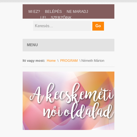
MI EZ?
BELÉPÉS
NE MARADJ
LE!
SZERZŐINK
MENU
Itt vagy most:
Home
\
PROGRAM
\ Németh Márton