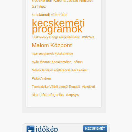
Kecskeméti Katona József Nemzeti
Színház
kecskeméti kóbor állat
kecskeméti
programok
macska
Leskowsky Hangszergyűjtemény
Malom Központ
nyári programok Kecskeméten
nyári táborok Kecskeméten
nőnap
Nőnek lenni jó! konferencia Kecskemét
Pajkó Andrea
Trendalelke Vállalkozónői Reggeli
Álomjövő
állat örökbefogadás
életpálya