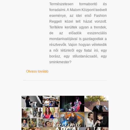
Természetesen formabontó és
forradalmi. A Malom Központ kedvelt
eseménye, az idei első Fashion
Reggeli közel telt házat vonzott.
Terítékre kerültek ugyan a trendek,
de az előadók esszenciális
mondanivalójával is gazdagodtak a
résztvevők. Vajon hogyan vélekedik
a női létünkről egy fiatal író, egy
borász, egy stílustanácsadó, egy
sminkmester?
Olvass tovább