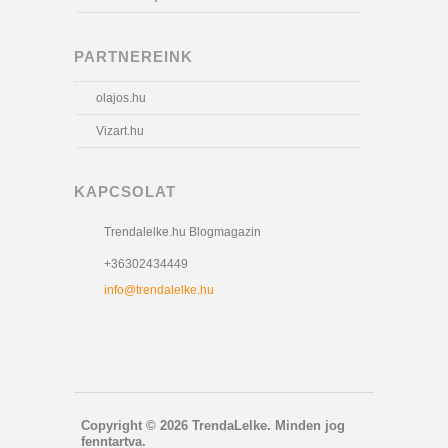
PARTNEREINK
olajos.hu
Vizart.hu
KAPCSOLAT
Trendalelke.hu Blogmagazin
+36302434449
info@trendalelke.hu
Copyright © 2026 TrendaLelke. Minden jog
fenntartva.