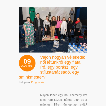
Vajon hogyan vélekedik
09
női létünkről egy fiatal
2026
aug.
író, egy borász, egy
stílustanácsadó, egy
sminkmester?
Kategória:
Programok
Milyen lehet egy női esemény két
jeles nap között, nőnap után és a
március 15-ei ünnepnap előtt?