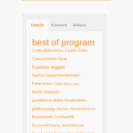
Cimkék
Komment
Belépés
best of program
Csatos Erika
Ciróka Bábszínház
CsernusFarkas Ágota
Fashion reggeli
Fashion reggeli Kecskeméten
Fehér Anna
Fehér Anna Luca
felelős állattartás
gazdikereső állatok Kecskeméten
jótékonyság
Kecsap
Kecskemét arcai
Kecskeméti Cicamentők
Kecskeméti Katona József Múzeum