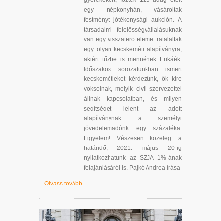
gyerekekért, főztek 120 adag ételt
egy népkonyhán, vásároltak
festményt jótékonysági aukción. A
társadalmi felelősségvállalásuknak
van egy visszatérő eleme: rátaláltak
egy olyan kecskeméti alapítványra,
akiért tűzbe is mennének Erikáék.
Időszakos sorozatunkban ismert
kecskemétieket kérdezünk, ők kire
voksolnak, melyik civil szervezettel
állnak kapcsolatban, és milyen
segítséget jelent az adott
alapítványnak a személyi
jövedelemadónk egy százaléka.
Figyelem! Vészesen közeleg a
határidő, 2021. május 20-ig
nyilatkozhatunk az SZJA 1%-ának
felajánlásáról is. Pajkó Andrea írása
Olvass tovább