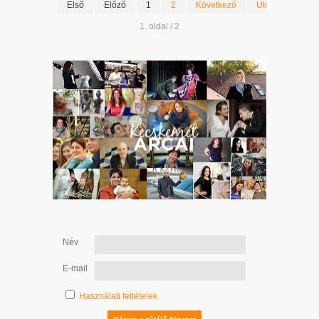
Első
Előző
1
2
Következő
Utolsó
1. oldal / 2
Név
E-mail
Használati feltételek