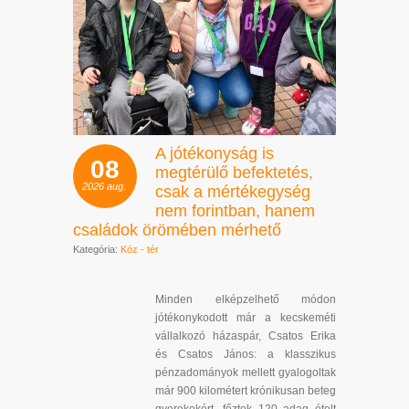
A jótékonyság is
08
megtérülő befektetés,
2026
aug.
csak a mértékegység
nem forintban, hanem
családok örömében mérhető
Kategória:
Köz - tér
Minden elképzelhető módon
jótékonykodott már a kecskeméti
vállalkozó házaspár, Csatos Erika
és Csatos János: a klasszikus
pénzadományok mellett gyalogoltak
már 900 kilométert krónikusan beteg