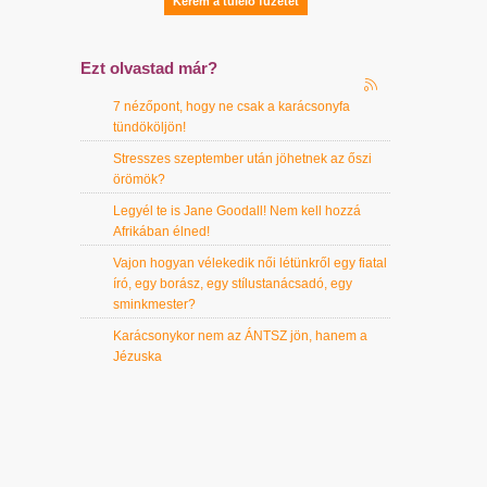
Ezt olvastad már?
7 nézőpont, hogy ne csak a karácsonyfa
tündököljön!
Stresszes szeptember után jöhetnek az őszi
örömök?
Legyél te is Jane Goodall! Nem kell hozzá
Afrikában élned!
Vajon hogyan vélekedik női létünkről egy fiatal
író, egy borász, egy stílustanácsadó, egy
sminkmester?
Karácsonykor nem az ÁNTSZ jön, hanem a
Jézuska