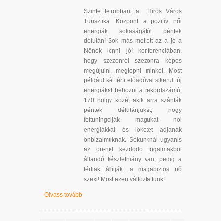
Szinte felrobbant a Hírös Város
Turisztikai Központ a pozitív női
energiák sokaságától péntek
délután! Sok más mellett az a jó a
Nőnek lenni jó! konferenciában,
hogy szezonról szezonra képes
megújulni, meglepni minket. Most
például két férfi előadóval sikerült új
energiákat behozni a rekordszámú,
170 hölgy közé, akik arra szánták
péntek délutánjukat, hogy
feltuningolják magukat női
energiákkal és löketet adjanak
önbizalmuknak. Sokunknál ugyanis
az ön-nel kezdődő fogalmakból
állandó készlethiány van, pedig a
férfiak állítják: a magabiztos nő
szexi! Most ezen változtattunk!
Olvass tovább