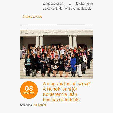
természetesen a jótékonyság
ugyancsak kiemelt figyelmet kapott.
Olvass tovább
A magabiztos nő szexi?
08
A Nőnek lenni jó!
2026
aug.
Konferencia után
bombázók lettünk!
Kategória:
Női percek