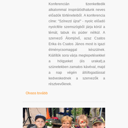
Konferencián tizenkettedik
alkalommal inspirálódhatunk neves
előadók történeteiből. A konferencia
címe: “Színezd újra!" - nyolc előadó
nyolcféle szemszögből járja körül a
témát, tabuk és púder nélkül. A
szervező Álomjövő, azaz Csatos
Erika és Csatos János most is igazi
élménycsomaggal készülnek.
Kiállítók sora várja meglepetésekkel
a hölgyeket (és urakat),a
szünetekben zamatos kávéval, majd
a nap végén állófogadással
kedveskednek a szervezők a
résztvevőknek.
Olvass tovább