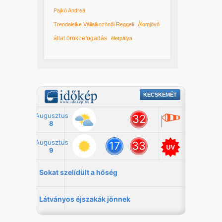
Pajkó Andrea
Trendalelke Vállalkozónői Reggeli
Álomjövő
állat örökbefogadás
életpálya