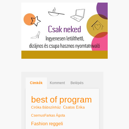
Cimkék
Komment
Belépés
best of program
Csatos Erika
Ciróka Bábszínház
CsernusFarkas Ágota
Fashion reggeli