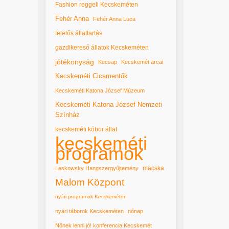
Fashion reggeli Kecskeméten
Fehér Anna
Fehér Anna Luca
felelős állattartás
gazdikereső állatok Kecskeméten
jótékonyság
Kecsap
Kecskemét arcai
Kecskeméti Cicamentők
Kecskeméti Katona József Múzeum
Kecskeméti Katona József Nemzeti
Színház
kecskeméti kóbor állat
kecskeméti
programok
macska
Leskowsky Hangszergyűjtemény
Malom Központ
nyári programok Kecskeméten
nyári táborok Kecskeméten
nőnap
Nőnek lenni jó! konferencia Kecskemét