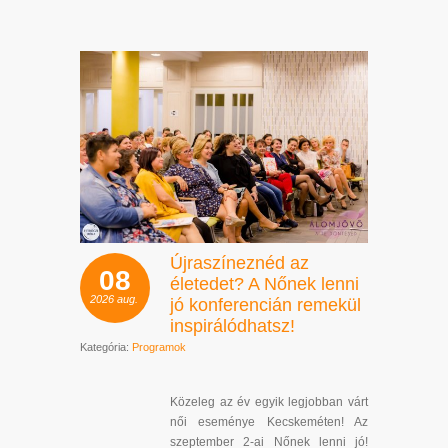
Újraszíneznéd az
08
életedet? A Nőnek lenni
2026
aug.
jó konferencián remekül
inspirálódhatsz!
Kategória:
Programok
Közeleg az év egyik legjobban várt
női eseménye Kecskeméten! Az
szeptember 2-ai Nőnek lenni jó!