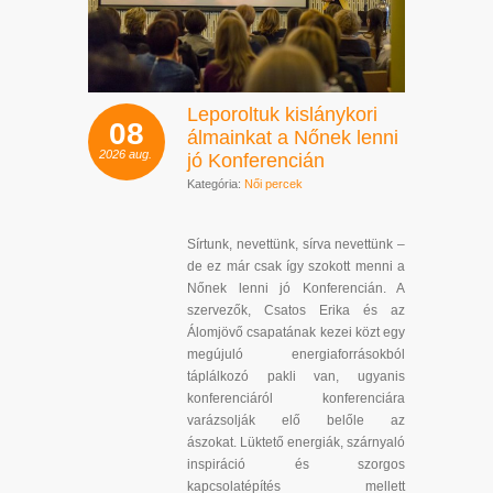
Leporoltuk kislánykori
08
álmainkat a Nőnek lenni
2026
aug.
jó Konferencián
Kategória:
Női percek
Sírtunk, nevettünk, sírva nevettünk –
de ez már csak így szokott menni a
Nőnek lenni jó Konferencián. A
szervezők, Csatos Erika és az
Álomjövő csapatának kezei közt egy
megújuló energiaforrásokból
táplálkozó pakli van, ugyanis
konferenciáról konferenciára
varázsolják elő belőle az
ászokat.
Lüktető energiák, szárnyaló
inspiráció és szorgos
kapcsolatépítés mellett