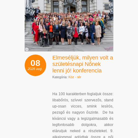
Elmeséljük, milyen volt a
08
születésnapi Nőnek
2026
aug.
lenni jó! konferencia
Kategória:
Köz - tér
Ha 100 karakterben foglaljuk össze:
libabőrös, szívvel szervezős, stand
up-osan vicces, smink lesírós,
pezsgő és nagyon őszinte. De ha
kíváncsi vagy a legizgalmasabb és
legfontosabb dolgokra, akkor
eláruljuk neked a részleteket. 9.
alkalommal adódtak össze a női