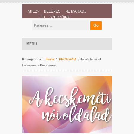
MI EZ?
BELÉPÉS
NE MARADJ
LE!
SZERZŐINK
MENU
Itt vagy most:
Home
\
PROGRAM
\ Nőnek lenni jó!
konferencia Kecskemét