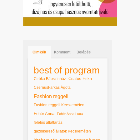
Cimkék
Komment
Belépés
best of program
Csatos Erika
Ciróka Bábszínház
CsernusFarkas Ágota
Fashion reggeli
Fashion reggeli Kecskeméten
Fehér Anna
Fehér Anna Luca
felelős állattartás
gazdikereső állatok Kecskeméten
jótékonyság
Kecsap
Kecskemét arcai