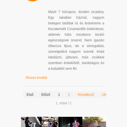
Mázli 7 hónapos, tündéri cicalány.
Egy lakatlan háznál, nagyon
betegen találtak rá és testvéreire a
Kecskeméti Cicamentők önkéntesei,
akiknek hála mostanra kiváló
egészségnek örvend. Nem igazán
ölbecica típus, de a simogatást,
szeretgetést nagyon szereti. Imád
labdázni, játszani, más cicákkal
szemben érdeklődő, barátságos és
a kutyáktól sem fél.
Olvass tovább
Első
Előző
1
2
Következő
Utolsó
1. oldal / 2