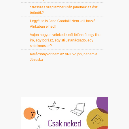
Stresszes szeptember után jöhetnek az őszi
örömök?
Legyél te is Jane Goodall! Nem kell hozzá
Afrikában élned!
Vajon hogyan vélekedik női létünkről egy fiatal
író, egy borász, egy stílustanácsadó, egy
sminkmester?
Karácsonykor nem az ÁNTSZ jön, hanem a
Jézuska