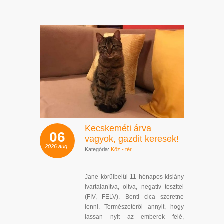
Kecskeméti árva
06
vagyok, gazdit keresek!
2026
aug.
Kategória:
Köz - tér
Jane körülbelül 11 hónapos kislány
ivartalanítva, oltva, negatív teszttel
(FIV, FELV). Benti cica szeretne
lenni. Természetéről annyit, hogy
lassan nyit az emberek felé,