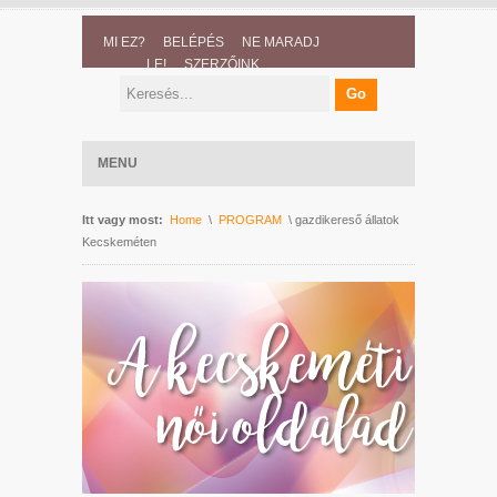
MI EZ?
BELÉPÉS
NE MARADJ
LE!
SZERZŐINK
MENU
Itt vagy most:
Home
\
PROGRAM
\ gazdikereső állatok
Kecskeméten