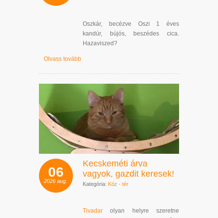
Oszkár, becézve Oszi 1 éves
kandúr, bújós, beszédes cica.
Hazaviszed?
Olvass tovább
Kecskeméti árva
06
vagyok, gazdit keresek!
2026
aug.
Kategória:
Köz - tér
Tivadar
olyan helyre szeretne