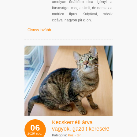
amolyan önállóbb cica. Igényli a
társaságot, meg a simit, de nem az a
matrica típus. Kutyával, másik
cicával nagyon jól kijön.
Olvass tovább
Kecskeméti árva
06
vagyok, gazdit keresek!
2026
aug.
Kategória:
Köz - tér