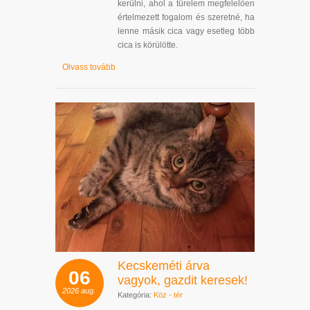
kerülni, ahol a türelem megfelelően
értelmezett fogalom és szeretné, ha
lenne másik cica vagy esetleg több
cica is körülötte.
Olvass tovább
Kecskeméti árva
06
vagyok, gazdit keresek!
2026
aug.
Kategória:
Köz - tér