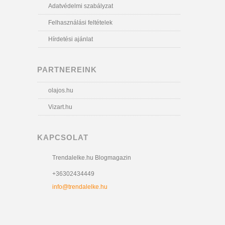
Adatvédelmi szabályzat
Felhasználási feltételek
Hírdetési ajánlat
PARTNEREINK
olajos.hu
Vizart.hu
KAPCSOLAT
Trendalelke.hu Blogmagazin
+36302434449
info@trendalelke.hu