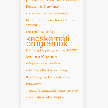
Kecskeméti Cicamentők
Kecskeméti Katona József Múzeum
Kecskeméti Katona József Nemzeti
Színház
kecskeméti kóbor állat
kecskeméti
programok
macska
Leskowsky Hangszergyűjtemény
Malom Központ
nyári programok Kecskeméten
nyári táborok Kecskeméten
nőnap
Nőnek lenni jó! konferencia Kecskemét
Pajkó Andrea
Trendalelke Vállalkozónői Reggeli
Álomjövő
állat örökbefogadás
életpálya