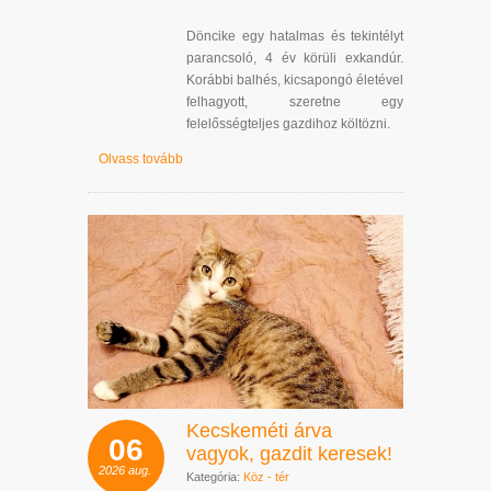
Döncike egy hatalmas és tekintélyt
parancsoló, 4 év körüli exkandúr.
Korábbi balhés, kicsapongó életével
felhagyott, szeretne egy
felelősségteljes gazdihoz költözni.
Olvass tovább
Kecskeméti árva
06
vagyok, gazdit keresek!
2026
aug.
Kategória:
Köz - tér