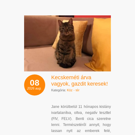
Kecskeméti árva
08
vagyok, gazdit keresek!
2026
aug.
Kategória:
Köz - tér
Jane körülbelül 11 hónapos kislány
ivartalanítva, oltva, negatív teszttel
(FIV, FELV). Benti cica szeretne
lenni. Természetéről annyit, hogy
lassan nyit az emberek felé,