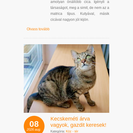
amolyan önállóbb cica. Igényli a
társaságot, meg a simit, de nem az a
matrica típus. Kutyával, másik
cicával nagyon jól kijön.
Olvass tovább
Kecskeméti árva
08
vagyok, gazdit keresek!
2026
aug.
Kategória:
Köz - tér