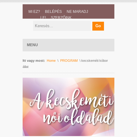
MI EZ?
BELÉPÉS
NE MARADJ
LE!
SZERZŐINK
MENU
Itt vagy most:
Home
\
PROGRAM
\ kecskeméti kóbor
állat