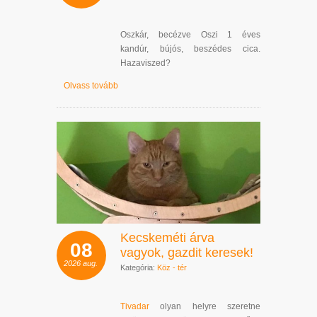
Oszkár, becézve Oszi 1 éves
kandúr, bújós, beszédes cica.
Hazaviszed?
Olvass tovább
Kecskeméti árva
08
vagyok, gazdit keresek!
2026
aug.
Kategória:
Köz - tér
Tivadar
olyan helyre szeretne