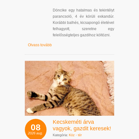
Döncike egy hatalmas és tekintélyt
parancsoló, 4 év körüli exkandúr.
Korábbi balhés, kicsapongó életével
felhagyott, szeretne egy
felelősségteljes gazdihoz költözni.
Olvass tovább
Kecskeméti árva
08
vagyok, gazdit keresek!
2026
aug.
Kategória:
Köz - tér