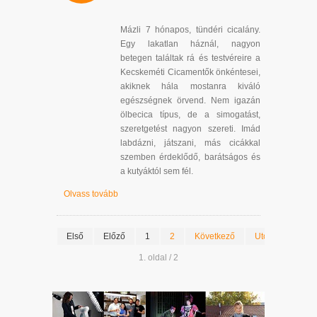
Mázli 7 hónapos, tündéri cicalány.
Egy lakatlan háznál, nagyon
betegen találtak rá és testvéreire a
Kecskeméti Cicamentők önkéntesei,
akiknek hála mostanra kiváló
egészségnek örvend. Nem igazán
ölbecica típus, de a simogatást,
szeretgetést nagyon szereti. Imád
labdázni, játszani, más cicákkal
szemben érdeklődő, barátságos és
a kutyáktól sem fél.
Olvass tovább
Első
Előző
1
2
Következő
Utolsó
1. oldal / 2