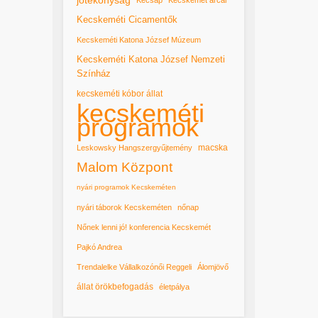
Kecskeméti Cicamentők
Kecskeméti Katona József Múzeum
Kecskeméti Katona József Nemzeti
Színház
kecskeméti kóbor állat
kecskeméti
programok
macska
Leskowsky Hangszergyűjtemény
Malom Központ
nyári programok Kecskeméten
nyári táborok Kecskeméten
nőnap
Nőnek lenni jó! konferencia Kecskemét
Pajkó Andrea
Trendalelke Vállalkozónői Reggeli
Álomjövő
állat örökbefogadás
életpálya