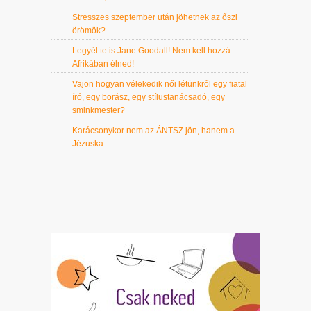
Stresszes szeptember után jöhetnek az őszi
örömök?
Legyél te is Jane Goodall! Nem kell hozzá
Afrikában élned!
Vajon hogyan vélekedik női létünkről egy fiatal
író, egy borász, egy stílustanácsadó, egy
sminkmester?
Karácsonykor nem az ÁNTSZ jön, hanem a
Jézuska