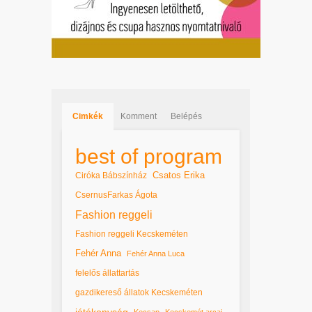
Cimkék
Komment
Belépés
best of program
Csatos Erika
Ciróka Bábszínház
CsernusFarkas Ágota
Fashion reggeli
Fashion reggeli Kecskeméten
Fehér Anna
Fehér Anna Luca
felelős állattartás
gazdikereső állatok Kecskeméten
jótékonyság
Kecsap
Kecskemét arcai