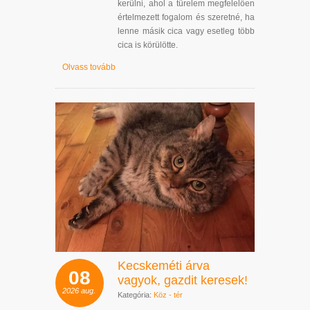
kerülni, ahol a türelem megfelelően
értelmezett fogalom és szeretné, ha
lenne másik cica vagy esetleg több
cica is körülötte.
Olvass tovább
Kecskeméti árva
08
vagyok, gazdit keresek!
2026
aug.
Kategória:
Köz - tér