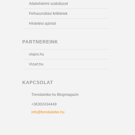
Adatvédelmi szabályzat
Felhasználási feltételek
Hírdetési ajánlat
PARTNEREINK
olajos.hu
Vizart.hu
KAPCSOLAT
Trendalelke.hu Blogmagazin
+36302434449
info@trendalelke.hu