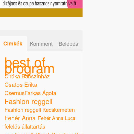
Cimkék
Komment
Belépés
best of
program
Ciróka Bábszínház
Csatos Erika
CsernusFarkas Ágota
Fashion reggeli
Fashion reggeli Kecskeméten
Fehér Anna
Fehér Anna Luca
felelős állattartás