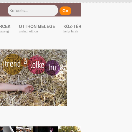
ERCEK
OTTHON MELEGE
KÖZ-TÉR
zépség
család, otthon
helyi hírek