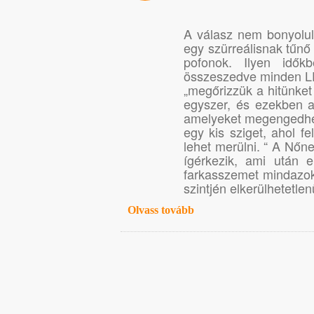
A válasz nem bonyolult:
egy szürreálisnak tűnő
pofonok. Ilyen idő
összeszedve minden L
„megőrizzük a hitünket
egyszer, és ezekben a
amelyeket megengedhet
egy kis sziget, ahol fe
lehet merülni. “ A Nőne
ígérkezik, ami után 
farkasszemet mindazok
szintjén elkerülhetetlenü
Olvass tovább