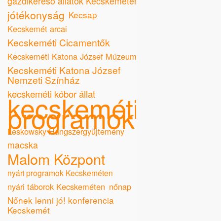
gazdikereső állatok Kecskeméten
jótékonyság
Kecsap
Kecskemét arcai
Kecskeméti Cicamentők
Kecskeméti Katona József Múzeum
Kecskeméti Katona József
Nemzeti Színház
kecskeméti kóbor állat
kecskeméti
programok
Leskowsky Hangszergyűjtemény
macska
Malom Központ
nyári programok Kecskeméten
nyári táborok Kecskeméten
nőnap
Nőnek lenni jó! konferencia
Kecskemét