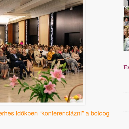
Ez
erhes időkben “konferenciázni” a boldog