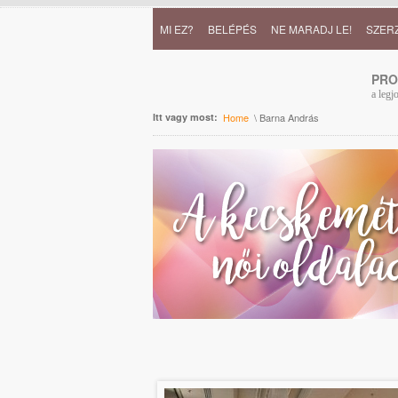
MI EZ?
BELÉPÉS
NE MARADJ LE!
SZER
PR
a legj
Itt vagy most:
Home
\ Barna András