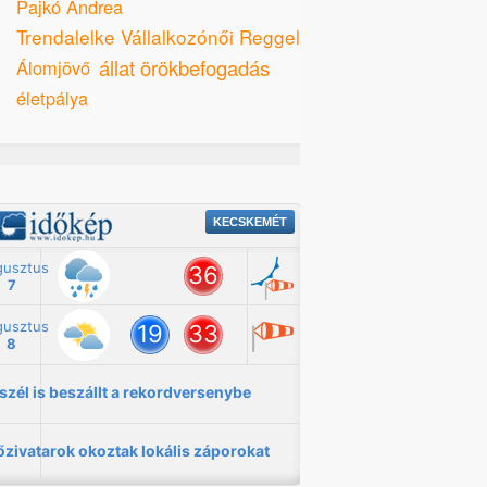
Pajkó Andrea
Trendalelke Vállalkozónői Reggeli
állat örökbefogadás
Álomjövő
életpálya