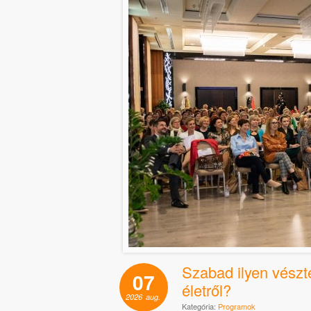
Szabad ilyen vészt
07
életről?
2026
aug.
Kategória:
Programok