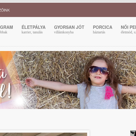
ZŐINK
OGRAM
ÉLETPÁLYA
GYORSAN JÓT
PORCICA
NŐI P
obbak
karrier, tanulás
villámkonyha
háztartás
életmód, s