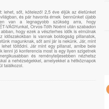
 lehet, sőt, kötelező! 2,5 éve éljük az életünket
 világban, és pár havonta érnek bennünket újabb
kben van a legnagyobb szükség arra, hogy
ÉT-VÁGYunkat, Orvos-Tóth Noémi után szabadon
 abban, hogy ezek a vészterhes idők is elmúlnak
z időszakokban is vannak boldogság pillanatok,
ünk magunknak, sőt ami jár is nekünk. Jár, mint
l lehet töltődni. Jár mint egy pillanat, amibe bele
k lenni jó konferencia most is egy ilyen szigetnek
energikusabban és reményteljesebben nézhetsz
kal a nehézségekkel, amelyekkel a hétköznapok
l találkozol.