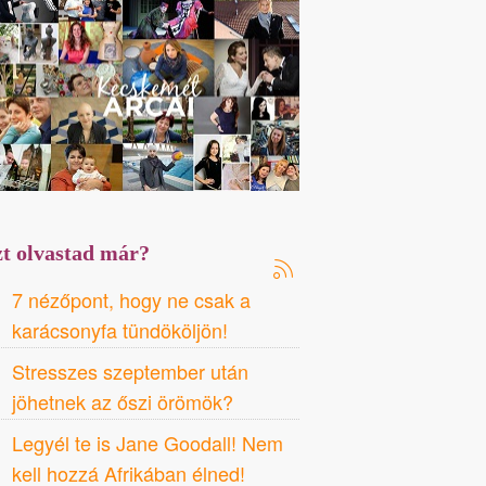
t olvastad már?
7 nézőpont, hogy ne csak a
karácsonyfa tündököljön!
Stresszes szeptember után
jöhetnek az őszi örömök?
Legyél te is Jane Goodall! Nem
kell hozzá Afrikában élned!