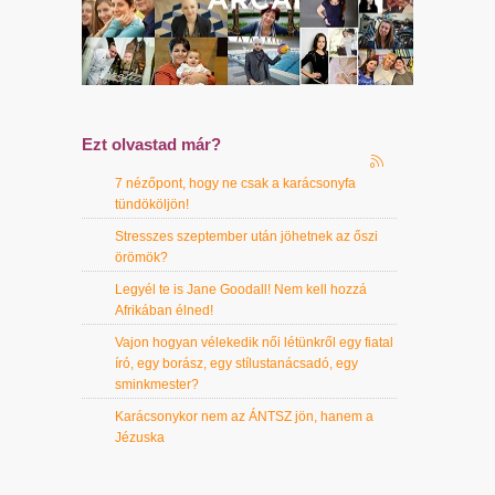
Ezt olvastad már?
7 nézőpont, hogy ne csak a karácsonyfa
tündököljön!
Stresszes szeptember után jöhetnek az őszi
örömök?
Legyél te is Jane Goodall! Nem kell hozzá
Afrikában élned!
Vajon hogyan vélekedik női létünkről egy fiatal
író, egy borász, egy stílustanácsadó, egy
sminkmester?
Karácsonykor nem az ÁNTSZ jön, hanem a
Jézuska