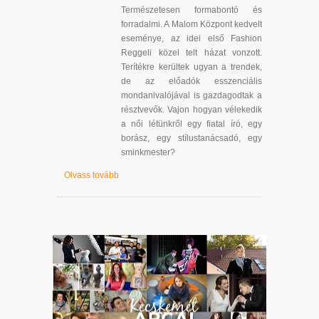
Természetesen formabontó és
forradalmi. A Malom Központ kedvelt
eseménye, az idei első Fashion
Reggeli közel telt házat vonzott.
Terítékre kerültek ugyan a trendek,
de az előadók esszenciális
mondanivalójával is gazdagodtak a
résztvevők. Vajon hogyan vélekedik
a női létünkről egy fiatal író, egy
borász, egy stílustanácsadó, egy
sminkmester?
Olvass tovább