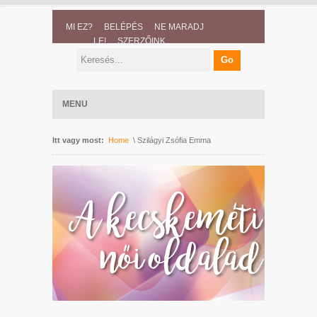
MI EZ?
BELÉPÉS
NE MARADJ
LE!
SZERZŐINK
MENU
Itt vagy most:
Home
\ Szilágyi Zsófia Emma