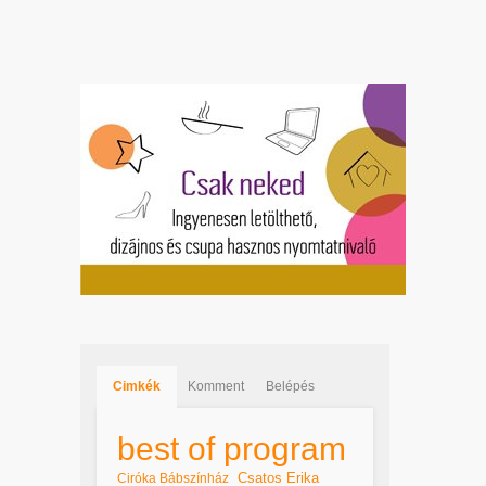
Cimkék
Komment
Belépés
best of program
Csatos Erika
Ciróka Bábszínház