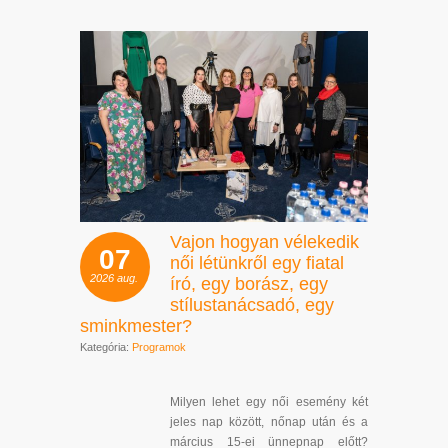
Vajon hogyan vélekedik
07
női létünkről egy fiatal
2026
aug.
író, egy borász, egy
stílustanácsadó, egy
sminkmester?
Kategória:
Programok
Milyen lehet egy női esemény két
jeles nap között, nőnap után és a
március 15-ei ünnepnap előtt?