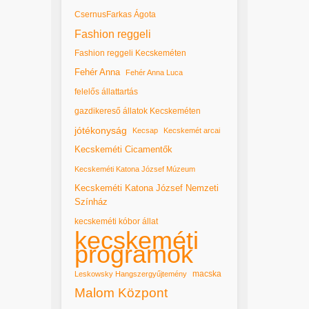
CsernusFarkas Ágota
Fashion reggeli
Fashion reggeli Kecskeméten
Fehér Anna
Fehér Anna Luca
felelős állattartás
gazdikereső állatok Kecskeméten
jótékonyság
Kecsap
Kecskemét arcai
Kecskeméti Cicamentők
Kecskeméti Katona József Múzeum
Kecskeméti Katona József Nemzeti
Színház
kecskeméti kóbor állat
kecskeméti
programok
macska
Leskowsky Hangszergyűjtemény
Malom Központ