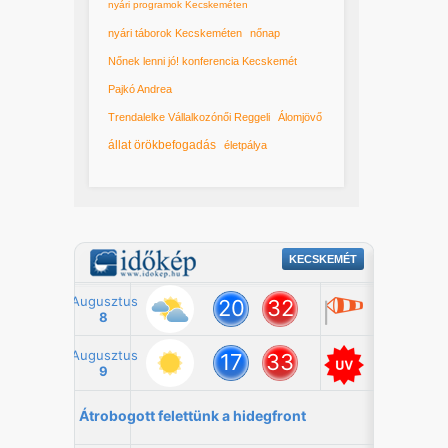
nyári programok Kecskeméten
nyári táborok Kecskeméten
nőnap
Nőnek lenni jó! konferencia Kecskemét
Pajkó Andrea
Trendalelke Vállalkozónői Reggeli
Álomjövő
állat örökbefogadás
életpálya