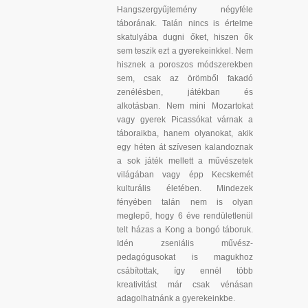
Hangszergyűjtemény négyféle
táborának. Talán nincs is értelme
skatulyába dugni őket, hiszen ők
sem teszik ezt a gyerekeinkkel. Nem
hisznek a poroszos módszerekben
sem, csak az örömből fakadó
zenélésben, játékban és
alkotásban. Nem mini Mozartokat
vagy gyerek Picassókat várnak a
táboraikba, hanem olyanokat, akik
egy héten át szívesen kalandoznak
a sok játék mellett a művészetek
világában vagy épp Kecskemét
kulturális életében. Mindezek
fényében talán nem is olyan
meglepő, hogy 6 éve rendületlenül
telt házas a Kong a bongó táboruk.
Idén zseniális művész-
pedagógusokat is magukhoz
csábítottak, így ennél több
kreativitást már csak vénásan
adagolhatnánk a gyerekeinkbe.