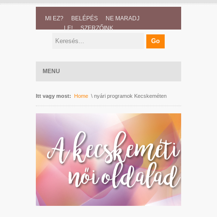
MI EZ?
BELÉPÉS
NE MARADJ
LE!
SZERZŐINK
MENU
Itt vagy most:
Home
\ nyári programok Kecskeméten