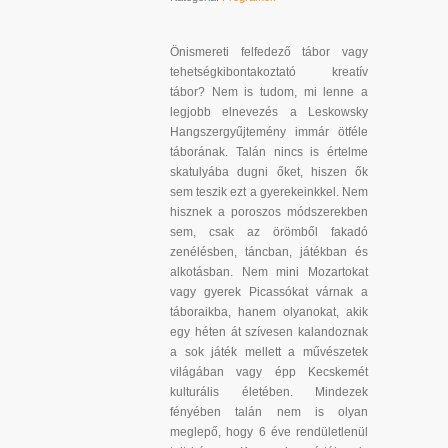
Önismereti felfedező tábor vagy
tehetségkibontakoztató kreatív
tábor? Nem is tudom, mi lenne a
legjobb elnevezés a Leskowsky
Hangszergyűjtemény immár ötféle
táborának. Talán nincs is értelme
skatulyába dugni őket, hiszen ők
sem teszik ezt a gyerekeinkkel. Nem
hisznek a poroszos módszerekben
sem, csak az örömből fakadó
zenélésben, táncban, játékban és
alkotásban. Nem mini Mozartokat
vagy gyerek Picassókat várnak a
táboraikba, hanem olyanokat, akik
egy héten át szívesen kalandoznak
a sok játék mellett a művészetek
világában vagy épp Kecskemét
kulturális életében. Mindezek
fényében talán nem is olyan
meglepő, hogy 6 éve rendületlenül