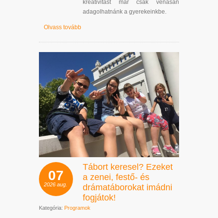
kreativitást már csak vénásan
adagolhatnánk a gyerekeinkbe.
Olvass tovább
Tábort keresel? Ezeket
07
a zenei, festő- és
2026
aug.
drámatáborokat imádni
fogjátok!
Kategória:
Programok