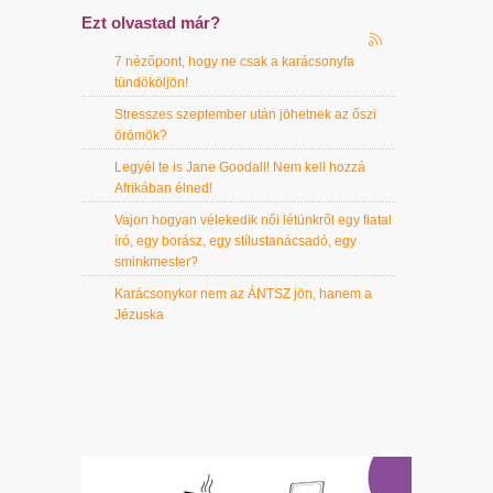
Ezt olvastad már?
7 nézőpont, hogy ne csak a karácsonyfa
tündököljön!
Stresszes szeptember után jöhetnek az őszi
örömök?
Legyél te is Jane Goodall! Nem kell hozzá
Afrikában élned!
Vajon hogyan vélekedik női létünkről egy fiatal
író, egy borász, egy stílustanácsadó, egy
sminkmester?
Karácsonykor nem az ÁNTSZ jön, hanem a
Jézuska