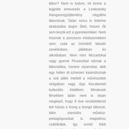
tábor? Nem is tudom, mi lenne a
legjobb elnevezés a Leskowsky
Hangszergyűjtemény négyféle
táborának. Talán nincs is értelme
skatulyába dugni őket, hiszen ők
sem teszik ezt a gyerekeinkkel. Nem
hisznek a poroszos módszerekben
sem, csak az örömből fakadó
zenélésben, játékban és
alkotásban. Nem mini Mozartokat
vagy gyerek Picassókat várnak a
táboraikba, hanem olyanokat, akik
egy héten át szívesen kalandoznak
a sok játék mellett a művészetek
világában vagy épp Kecskemét
kulturális életében. Mindezek
fényében talán nem is olyan
meglepő, hogy 6 éve rendületlenül
telt házas a Kong a bongó táboruk.
Idén zseniális művész-
pedagógusokat is magukhoz
csábítottak, így ennél több