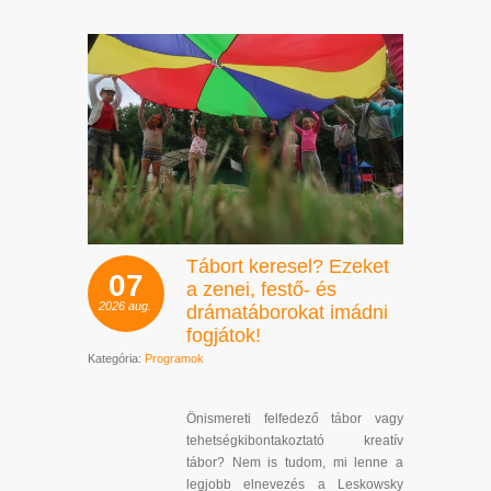
Tábort keresel? Ezeket
07
a zenei, festő- és
2026
aug.
drámatáborokat imádni
fogjátok!
Kategória:
Programok
Önismereti felfedező tábor vagy
tehetségkibontakoztató kreatív
tábor? Nem is tudom, mi lenne a
legjobb elnevezés a Leskowsky