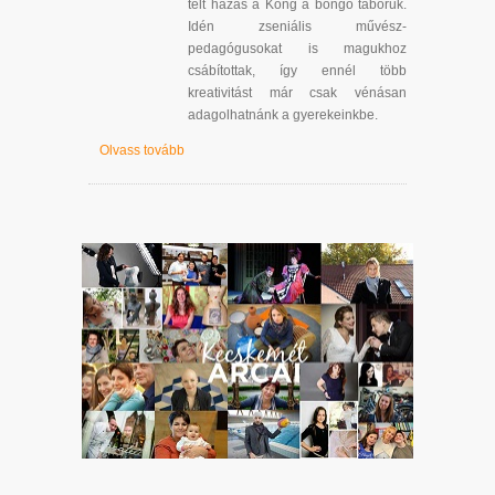
telt házas a Kong a bongó táboruk.
Idén zseniális művész-
pedagógusokat is magukhoz
csábítottak, így ennél több
kreativitást már csak vénásan
adagolhatnánk a gyerekeinkbe.
Olvass tovább