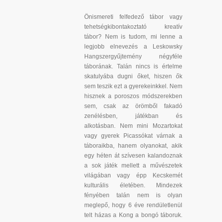
Önismereti felfedező tábor vagy
tehetségkibontakoztató kreatív
tábor? Nem is tudom, mi lenne a
legjobb elnevezés a Leskowsky
Hangszergyűjtemény négyféle
táborának. Talán nincs is értelme
skatulyába dugni őket, hiszen ők
sem teszik ezt a gyerekeinkkel. Nem
hisznek a poroszos módszerekben
sem, csak az örömből fakadó
zenélésben, játékban és
alkotásban. Nem mini Mozartokat
vagy gyerek Picassókat várnak a
táboraikba, hanem olyanokat, akik
egy héten át szívesen kalandoznak
a sok játék mellett a művészetek
világában vagy épp Kecskemét
kulturális életében. Mindezek
fényében talán nem is olyan
meglepő, hogy 6 éve rendületlenül
telt házas a Kong a bongó táboruk.