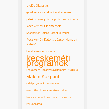
felelős állattartás
gazdikereső állatok Kecskeméten
jótékonyság
Kecsap
Kecskemét arcai
Kecskeméti Cicamentők
Kecskeméti Katona József Múzeum
Kecskeméti Katona József Nemzeti
Színház
kecskeméti kóbor állat
kecskeméti
programok
macska
Leskowsky Hangszergyűjtemény
Malom Központ
nyári programok Kecskeméten
nyári táborok Kecskeméten
nőnap
Nőnek lenni jó! konferencia Kecskemét
Pajkó Andrea