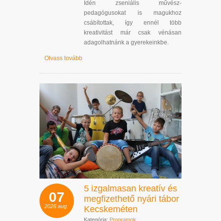
Idén zseniális művész-
pedagógusokat is magukhoz
csábítottak, így ennél több
kreativitást már csak vénásan
adagolhatnánk a gyerekeinkbe.
Olvass tovább
5 izgalmasan kreatív és
07
megfizethető nyári tábor
2026
aug.
Kecskeméten
Kategória:
Programok