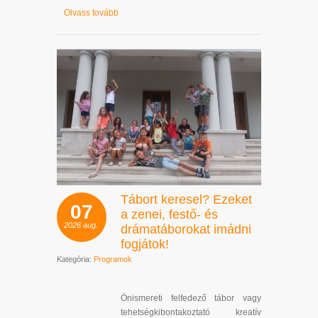
Olvass tovább
Tábort keresel? Ezeket
07
a zenei, festő- és
2026
aug.
drámatáborokat imádni
fogjátok!
Kategória:
Programok
Önismereti felfedező tábor vagy
tehetségkibontakoztató kreatív