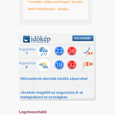
Trendalelke Vállalkozónői Reggeli
Álomjövő
állat örökbefogadás
életpálya
Legolvasottabb