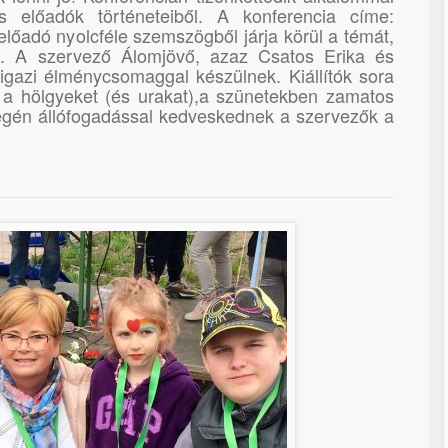
es előadók történeteiből. A konferencia címe:
 előadó nyolcféle szemszögből járja körül a témát,
l. A szervező Álomjövő, azaz Csatos Erika és
igazi élménycsomaggal készülnek. Kiállítók sora
 a hölgyeket (és urakat),a szünetekben zamatos
égén állófogadással kedveskednek a szervezők a