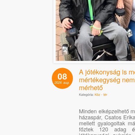
A jótékonyság is m
08
mértékegység nem 
2026
aug.
mérhető
Kategória:
Köz - tér
Minden elképzelhető m
házaspár, Csatos Erik
mellett gyalogoltak m
főztek 120 adag ét