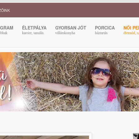
ZŐINK
OGRAM
ÉLETPÁLYA
GYORSAN JÓT
PORCICA
NŐI P
obbak
karrier, tanulás
villámkonyha
háztartás
életmód, s