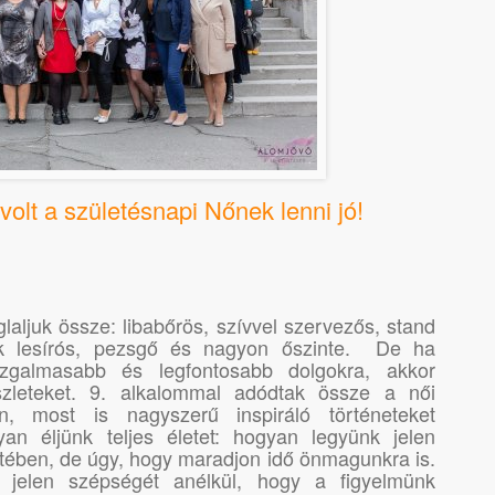
volt a születésnapi Nőnek lenni jó!
laljuk össze: libabőrös, szívvel szervezős, stand
nk lesírós, pezsgő és nagyon őszinte. De ha
izgalmasabb és legfontosabb dolgokra, akkor
szleteket. 9. alkalommal adódtak össze a női
n, most is nagyszerű inspiráló történeteket
gyan éljünk teljes életet: hogyan legyünk jelen
tében, de úgy, hogy maradjon idő önmagunkra is.
jelen szépségét anélkül, hogy a figyelmünk