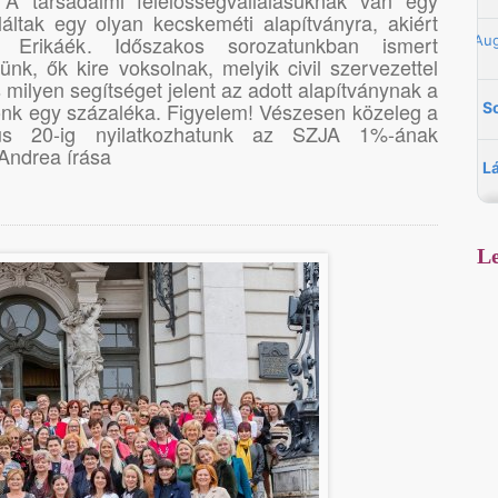
 A társadalmi felelősségvállalásuknak van egy
láltak egy olyan kecskeméti alapítványra, akiért
Erikáék. Időszakos sorozatunkban ismert
nk, ők kire voksolnak, melyik civil szervezettel
 milyen segítséget jelent az adott alapítványnak a
nk egy százaléka. Figyelem! Vészesen közeleg a
jus 20-ig nyilatkozhatunk az SZJA 1%-ának
 Andrea írása
Le