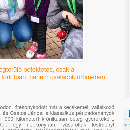
egtérülő befektetés, csak a
forintban, hanem családok örömében
ódon jótékonykodott már a kecskeméti vállalkozó
a és Csatos János: a klasszikus pénzadományok
ár 900 kilométert krónikusan beteg gyerekekért,
elt egy népkonyhán, vásároltak festményt