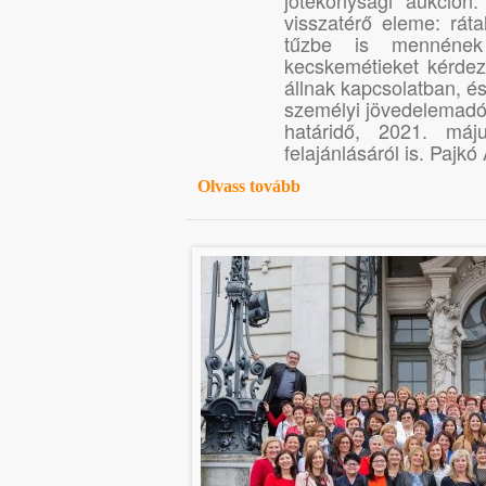
jótékonysági aukción.
visszatérő eleme: ráta
tűzbe is mennének 
kecskemétieket kérdezü
állnak kapcsolatban, és
személyi jövedelemadó
határidő, 2021. má
felajánlásáról is. Pajkó
Olvass tovább