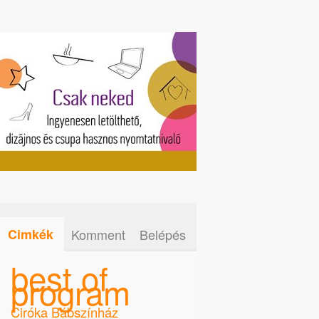
Cimkék
Komment
Belépés
best of
program
Ciróka Bábszínház