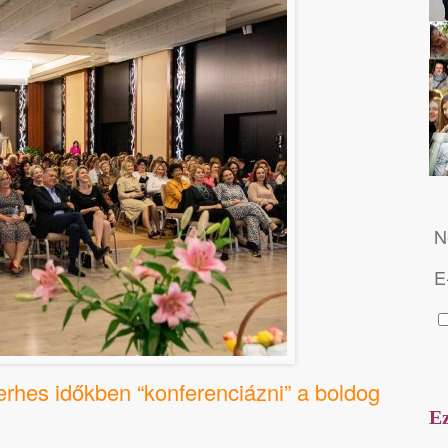
N
E
erhes időkben “konferenciázni” a boldog
Ez