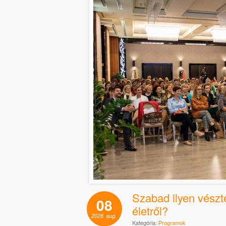
Szabad ilyen vészt
08
életről?
2026
aug.
Kategória:
Programok