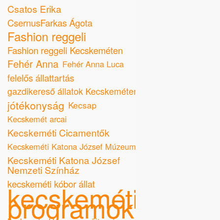
Csatos Erika
CsernusFarkas Ágota
Fashion reggeli
Fashion reggeli Kecskeméten
Fehér Anna
Fehér Anna Luca
felelős állattartás
gazdikereső állatok Kecskeméten
jótékonyság
Kecsap
Kecskemét arcai
Kecskeméti Cicamentők
Kecskeméti Katona József Múzeum
Kecskeméti Katona József
Nemzeti Színház
kecskeméti kóbor állat
kecskeméti
programok