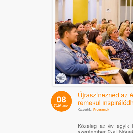
Újraszíneznéd az é
08
remekül inspirálódh
2026
aug.
Kategória:
Programok
Közeleg az év egyik 
szeptember 2-ai Nőnek 