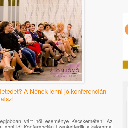
letedet? A Nőnek lenni jó konferencián
atsz!
legjobban várt női eseménye Kecskeméten! Az
lenni jó! Konferencián tizenkettedik alkalommal