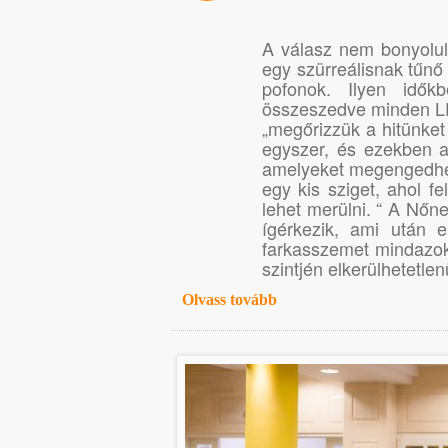
A válasz nem bonyolult:
egy szürreálisnak tűnő
pofonok. Ilyen idő
összeszedve minden L
„megőrizzük a hitünket
egyszer, és ezekben a
amelyeket megengedhet
egy kis sziget, ahol fe
lehet merülni. “ A Nőne
ígérkezik, ami után 
farkasszemet mindazok
szintjén elkerülhetetlenü
Olvass tovább