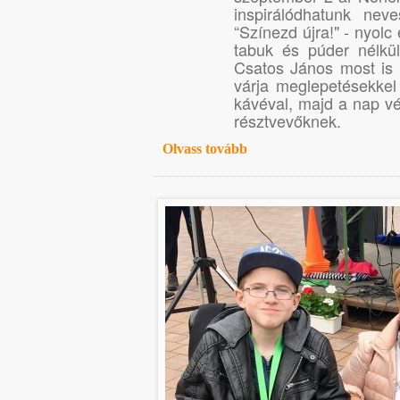
inspirálódhatunk nev
“Színezd újra!" - nyolc
tabuk és púder nélkü
Csatos János most is 
várja meglepetésekkel
kávéval, majd a nap v
résztvevőknek.
Olvass tovább