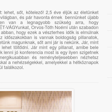
 lehet, sőt, kötelező! 2,5 éve éljük az életünket
 világban, és pár havonta érnek bennünket újabb
kben van a legnagyobb szükség arra, hogy
ÉT-VÁGYunkat, Orvos-Tóth Noémi után szabadon
 abban, hogy ezek a vészterhes idők is elmúlnak
z időszakokban is vannak boldogság pillanatok,
ünk magunknak, sőt ami jár is nekünk. Jár, mint
l lehet töltődni. Jár mint egy pillanat, amibe bele
k lenni jó konferencia most is egy ilyen szigetnek
energikusabban és reményteljesebben nézhetsz
kal a nehézségekkel, amelyekkel a hétköznapok
l találkozol.