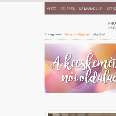
MI EZ?
BELÉPÉS
NE MARADJ LE!
SZER
PR
a legj
Itt vagy most:
Home
\
Női percek
\ Álomjövő