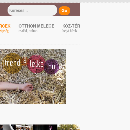
ERCEK
OTTHON MELEGE
KÖZ-TÉR
zépség
család, otthon
helyi hírek