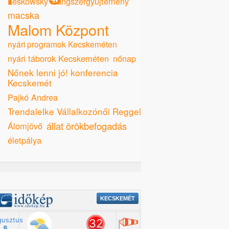
Leskowsky Hangszergyűjtemény
macska
Malom Központ
nyári programok Kecskeméten
nyári táborok Kecskeméten
nőnap
Nőnek lenni jó! konferencia
Kecskemét
Pajkó Andrea
Trendalelke Vállalkozónői Reggeli
állat örökbefogadás
Álomjövő
életpálya