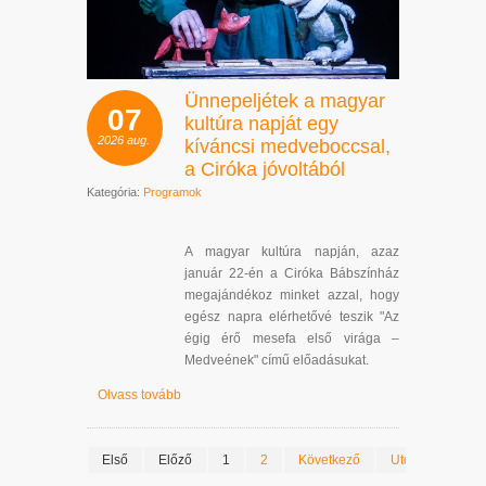
Ünnepeljétek a magyar
07
kultúra napját egy
2026
aug.
kíváncsi medveboccsal,
a Ciróka jóvoltából
Kategória:
Programok
A magyar kultúra napján, azaz
január 22-én a Ciróka Bábszínház
megajándékoz minket azzal, hogy
egész napra elérhetővé teszik "Az
égig érő mesefa első virága –
Medveének" című előadásukat.
Olvass tovább
Első
Előző
1
2
Következő
Utolsó