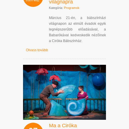
világnapra
Kategória:
Programok
Március 21-én, a bábszínházi
világnapon az elmúlt évadok egyik
legnépszerűbb előadásával, a
Babarókával kedveskedik nézőinek
a Ciróka Bábszínház.
Olvass tovább
Ma a Ciróka