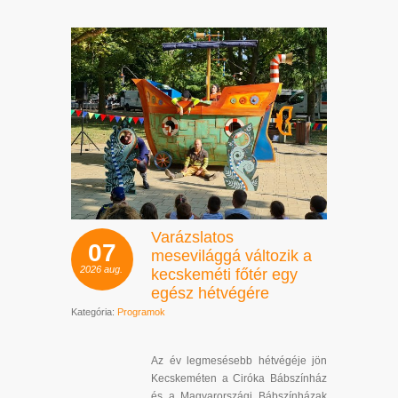
Varázslatos
07
mesevilággá változik a
2026
aug.
kecskeméti főtér egy
egész hétvégére
Kategória:
Programok
Az év legmesésebb hétvégéje jön
Kecskeméten a Ciróka Bábszínház
és a Magyarországi Bábszínházak