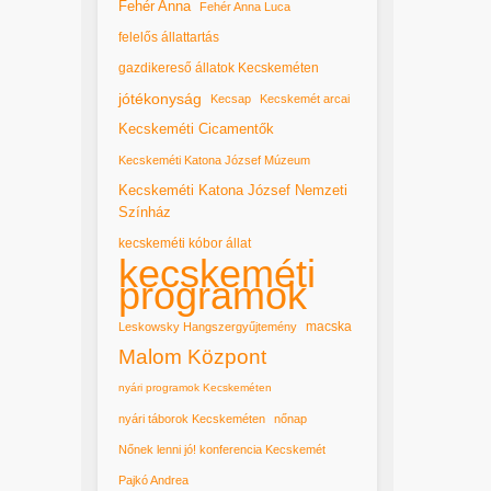
Fehér Anna
Fehér Anna Luca
felelős állattartás
gazdikereső állatok Kecskeméten
jótékonyság
Kecsap
Kecskemét arcai
Kecskeméti Cicamentők
Kecskeméti Katona József Múzeum
Kecskeméti Katona József Nemzeti
Színház
kecskeméti kóbor állat
kecskeméti
programok
macska
Leskowsky Hangszergyűjtemény
Malom Központ
nyári programok Kecskeméten
nyári táborok Kecskeméten
nőnap
Nőnek lenni jó! konferencia Kecskemét
Pajkó Andrea