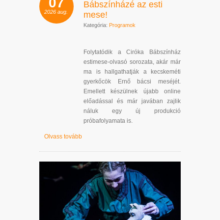
07
Bábszínházé az esti
2026
aug.
mese!
Kategória:
Programok
Folytatódik a Ciróka Bábszínház
estimese-olvasó sorozata, akár már
ma is hallgathatják a kecskeméti
gyerkőcök Ernő bácsi meséjét.
Emellett készülnek újabb online
előadással és már javában zajlik
náluk egy új produkció
próbafolyamata is.
Olvass tovább