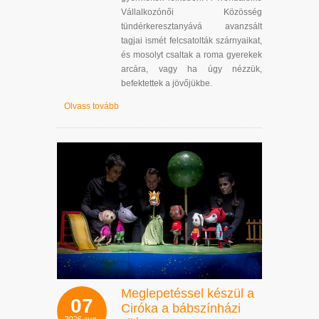
Vállalkozónői Közösség
tündérkeresztanyává avanzsált
tagjai ismét felcsatolták szárnyaikat,
és mosolyt csaltak a roma gyerekek
arcára, vagy ha úgy nézzük,
befektettek a jövőjükbe.
Olvass tovább
Meglepetéssel készül a
07
Ciróka a bábszínházi
2026
aug.