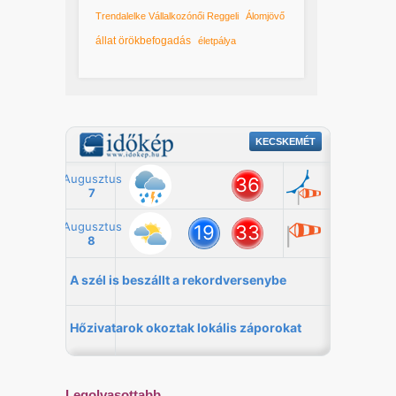
Trendalelke Vállalkozónői Reggeli
Álomjövő
állat örökbefogadás
életpálya
Legolvasottabb