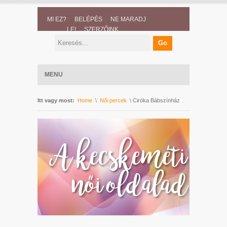
MI EZ?
BELÉPÉS
NE MARADJ
LE!
SZERZŐINK
MENU
Itt vagy most:
Home
\
Női percek
\ Ciróka Bábszínház