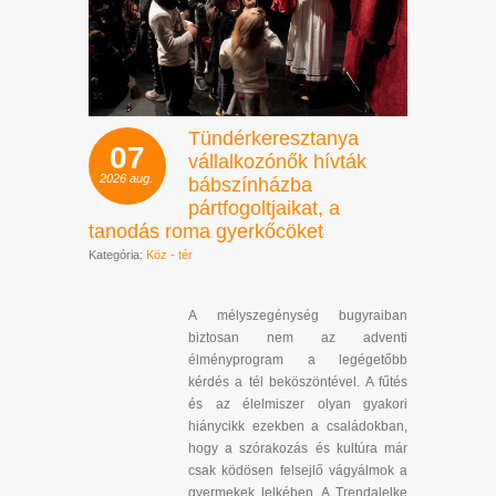
Tündérkeresztanya
07
vállalkozónők hívták
2026
aug.
bábszínházba
pártfogoltjaikat, a
tanodás roma gyerkőcöket
Kategória:
Köz - tér
A mélyszegénység bugyraiban
biztosan nem az adventi
élményprogram a legégetőbb
kérdés a tél beköszöntével. A fűtés
és az élelmiszer olyan gyakori
hiánycikk ezekben a családokban,
hogy a szórakozás és kultúra már
csak ködösen felsejlő vágyálmok a
gyermekek lelkében. A Trendalelke