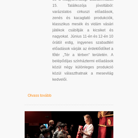
15. Találkozója jóvoltából:
varázslatos cirkuszi előadások,
zenés és kacagtató produkciók,
klasszikus mesék és vidám vásári
játékok csábítják a kicsiket és
nagyokat. Június 11-én és 12-én 10
órától estig, ingyenes szabadtéri
előadások várják az érdeklődőket a
főtér „Tér a térben” területén. A
belépődíjas színháztermi előadások
közül négy különleges produkció
közül választhatnak a mesevilág
kedvelői.
Olvass tovább