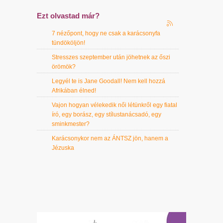
Ezt olvastad már?
7 nézőpont, hogy ne csak a karácsonyfa
tündököljön!
Stresszes szeptember után jöhetnek az őszi
örömök?
Legyél te is Jane Goodall! Nem kell hozzá
Afrikában élned!
Vajon hogyan vélekedik női létünkről egy fiatal
író, egy borász, egy stílustanácsadó, egy
sminkmester?
Karácsonykor nem az ÁNTSZ jön, hanem a
Jézuska