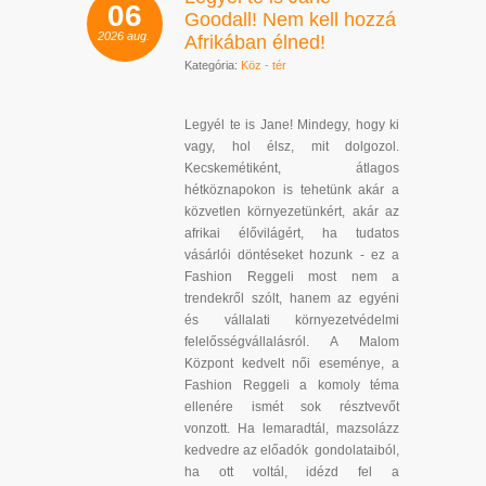
06
Goodall! Nem kell hozzá
2026
aug.
Afrikában élned!
Kategória:
Köz - tér
Legyél te is Jane! Mindegy, hogy ki
vagy, hol élsz, mit dolgozol.
Kecskemétiként, átlagos
hétköznapokon is tehetünk akár a
közvetlen környezetünkért, akár az
afrikai élővilágért, ha tudatos
vásárlói döntéseket hozunk - ez a
Fashion Reggeli most nem a
trendekről szólt, hanem az egyéni
és vállalati környezetvédelmi
felelősségvállalásról. A Malom
Központ kedvelt női eseménye, a
Fashion Reggeli a komoly téma
ellenére ismét sok résztvevőt
vonzott. Ha lemaradtál, mazsolázz
kedvedre az előadók gondolataiból,
ha ott voltál, idézd fel a