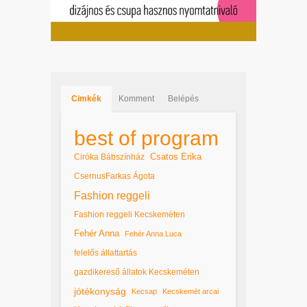
Cimkék
Komment
Belépés
best of program
Csatos Erika
Ciróka Bábszínház
CsernusFarkas Ágota
Fashion reggeli
Fashion reggeli Kecskeméten
Fehér Anna
Fehér Anna Luca
felelős állattartás
gazdikereső állatok Kecskeméten
jótékonyság
Kecsap
Kecskemét arcai