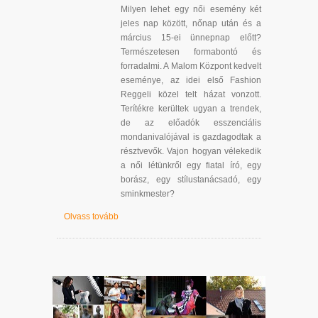
Milyen lehet egy női esemény két
jeles nap között, nőnap után és a
március 15-ei ünnepnap előtt?
Természetesen formabontó és
forradalmi. A Malom Központ kedvelt
eseménye, az idei első Fashion
Reggeli közel telt házat vonzott.
Terítékre kerültek ugyan a trendek,
de az előadók esszenciális
mondanivalójával is gazdagodtak a
résztvevők. Vajon hogyan vélekedik
a női létünkről egy fiatal író, egy
borász, egy stílustanácsadó, egy
sminkmester?
Olvass tovább