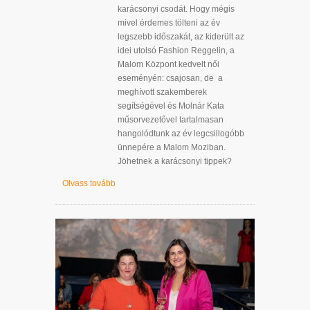
karácsonyi csodát. Hogy mégis
mivel érdemes tölteni az év
legszebb időszakát, az kiderült az
idei utolsó Fashion Reggelin, a
Malom Központ kedvelt női
eseményén: csajosan, de a
meghívott szakemberek
segítségével és Molnár Kata
műsorvezetővel tartalmasan
hangolódtunk az év legcsillogóbb
ünnepére a Malom Moziban.
Jöhetnek a karácsonyi tippek?
Olvass tovább