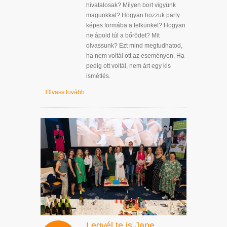
hivatalosak? Milyen bort vigyünk
magunkkal? Hogyan hozzuk party
képes formába a lelkünket? Hogyan
ne ápold túl a bőrödet? Mit
olvassunk? Ezt mind megtudhatod,
ha nem voltál ott az eseményen. Ha
pedig ott voltál, nem árt egy kis
ismétlés.
Olvass tovább
Legyél te is Jane