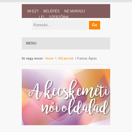
MI EZ?
BELÉPÉS
NE MARADJ
LE!
SZERZŐINK
MENU
Itt vagy most:
Home
\
Női percek
\ Farkas Ágota