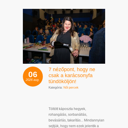
7 nézőpont, hogy ne
06
csak a karácsonyfa
2026
aug.
tündököljön!
Kategória:
Női percek
Töltött káposzta hegyek,
rohangálás, sorbanállás,
bevásárlás, takarítás... Mindannyian
sejtjük, hogy nem ezek jelentik a