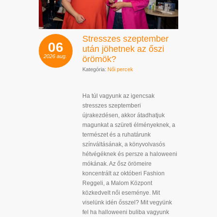
Stresszes szeptember
06
után jöhetnek az őszi
2026
aug.
örömök?
Kategória:
Női percek
Ha túl vagyunk az igencsak
stresszes szeptemberi
újrakezdésen, akkor átadhatjuk
magunkat a szüreti élményeknek, a
természet és a ruhatárunk
színváltásának, a könyvolvasós
hétvégéknek és persze a haloweeni
mókának. Az ősz örömeire
koncentrált az októberi Fashion
Reggeli, a Malom Központ
közkedvelt női eseménye. Mit
viselünk idén ősszel? Mit vegyünk
fel ha halloweeni buliba vagyunk