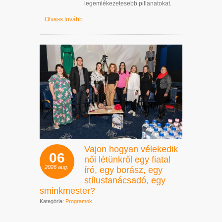
legemlékezetesebb pillanatokat.
Olvass tovább
Vajon hogyan vélekedik
06
női létünkről egy fiatal
2026
aug.
író, egy borász, egy
stílustanácsadó, egy
sminkmester?
Kategória:
Programok