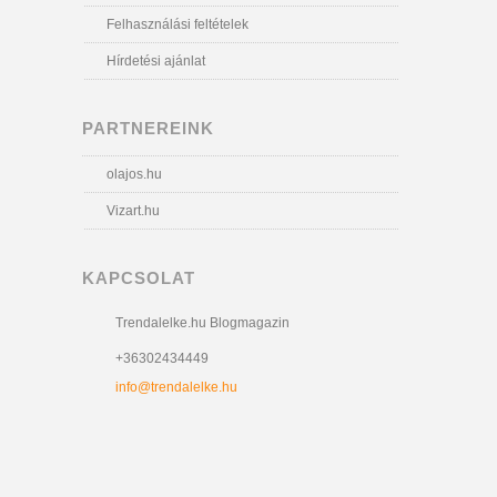
Felhasználási feltételek
Hírdetési ajánlat
PARTNEREINK
olajos.hu
Vizart.hu
KAPCSOLAT
Trendalelke.hu Blogmagazin
+36302434449
info@trendalelke.hu