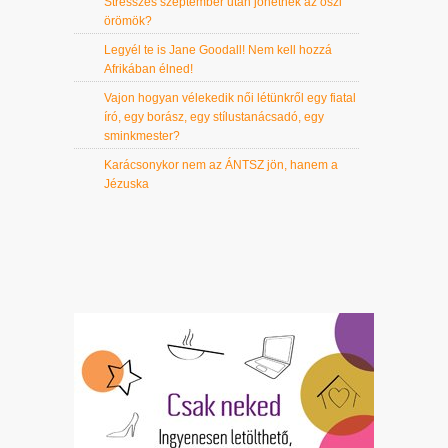
Stresszes szeptember után jöhetnek az őszi
örömök?
Legyél te is Jane Goodall! Nem kell hozzá
Afrikában élned!
Vajon hogyan vélekedik női létünkről egy fiatal
író, egy borász, egy stílustanácsadó, egy
sminkmester?
Karácsonykor nem az ÁNTSZ jön, hanem a
Jézuska