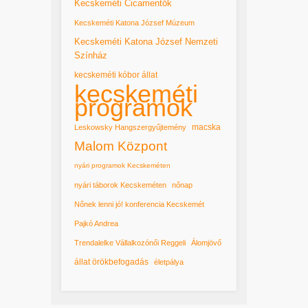
Kecskeméti Cicamentők
Kecskeméti Katona József Múzeum
Kecskeméti Katona József Nemzeti
Színház
kecskeméti kóbor állat
kecskeméti
programok
macska
Leskowsky Hangszergyűjtemény
Malom Központ
nyári programok Kecskeméten
nyári táborok Kecskeméten
nőnap
Nőnek lenni jó! konferencia Kecskemét
Pajkó Andrea
Trendalelke Vállalkozónői Reggeli
Álomjövő
állat örökbefogadás
életpálya