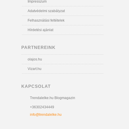
Impresszum
Adatvédelmi szabályzat
Felhasználási feltételek
Hírdetési ajánlat
PARTNEREINK
olajos.hu
Vizart.hu
KAPCSOLAT
Trendalelke.hu Blogmagazin
+36302434449
info@trendalelke.hu