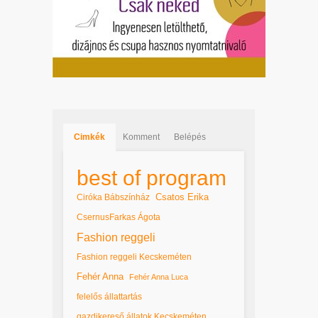
Cimkék
Komment
Belépés
best of program
Csatos Erika
Ciróka Bábszínház
CsernusFarkas Ágota
Fashion reggeli
Fashion reggeli Kecskeméten
Fehér Anna
Fehér Anna Luca
felelős állattartás
gazdikereső állatok Kecskeméten