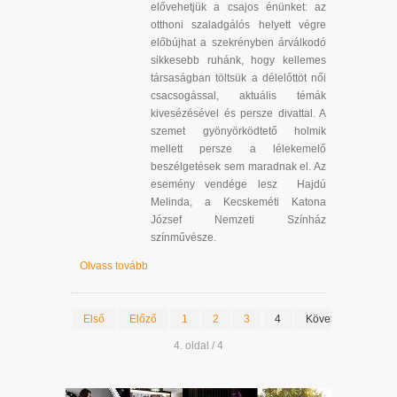
elővehetjük a csajos énünket: az
otthoni szaladgálós helyett végre
előbújhat a szekrényben árválkodó
sikkesebb ruhánk, hogy kellemes
társaságban töltsük a délelőttöt női
csacsogással, aktuális témák
kivesézésével és persze divattal. A
szemet gyönyörködtető holmik
mellett persze a lélekemelő
beszélgetések sem maradnak el. Az
esemény vendége lesz Hajdú
Melinda, a Kecskeméti Katona
József Nemzeti Színház
színművésze.
Olvass tovább
Első
Előző
1
2
3
4
Következő
Uto
4. oldal / 4