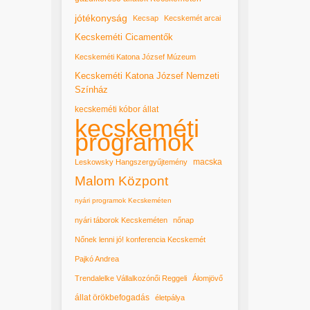
jótékonyság
Kecsap
Kecskemét arcai
Kecskeméti Cicamentők
Kecskeméti Katona József Múzeum
Kecskeméti Katona József Nemzeti
Színház
kecskeméti kóbor állat
kecskeméti
programok
macska
Leskowsky Hangszergyűjtemény
Malom Központ
nyári programok Kecskeméten
nyári táborok Kecskeméten
nőnap
Nőnek lenni jó! konferencia Kecskemét
Pajkó Andrea
Trendalelke Vállalkozónői Reggeli
Álomjövő
állat örökbefogadás
életpálya