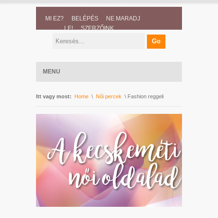
MI EZ?
BELÉPÉS
NE MARADJ
LE!
SZERZŐINK
MENU
Itt vagy most:
Home
\
Női percek
\ Fashion reggeli