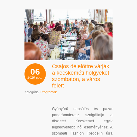
Csajos délelőttre várják
06
a kecskeméti hölgyeket
2026
aug.
szombaton, a város
felett
Kategória:
Programok
Gyönyörű napsütés és pazar
panorámaterasz szolgáltatja a
díszletet Kecskemét egyik
legkedveltebb női eseményéhez. A
szombati Fashion Reggelin újra