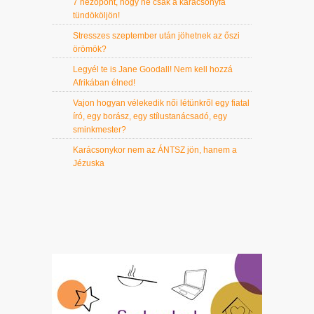
7 nézőpont, hogy ne csak a karácsonyfa
tündököljön!
Stresszes szeptember után jöhetnek az őszi
örömök?
Legyél te is Jane Goodall! Nem kell hozzá
Afrikában élned!
Vajon hogyan vélekedik női létünkről egy fiatal
író, egy borász, egy stílustanácsadó, egy
sminkmester?
Karácsonykor nem az ÁNTSZ jön, hanem a
Jézuska