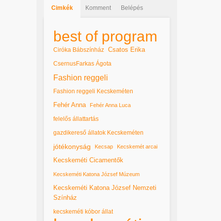
Cimkék
Komment
Belépés
best of program
Csatos Erika
Ciróka Bábszínház
CsernusFarkas Ágota
Fashion reggeli
Fashion reggeli Kecskeméten
Fehér Anna
Fehér Anna Luca
felelős állattartás
gazdikereső állatok Kecskeméten
jótékonyság
Kecsap
Kecskemét arcai
Kecskeméti Cicamentők
Kecskeméti Katona József Múzeum
Kecskeméti Katona József Nemzeti
Színház
kecskeméti kóbor állat