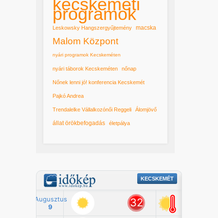
kecskeméti
programok
macska
Leskowsky Hangszergyűjtemény
Malom Központ
nyári programok Kecskeméten
nyári táborok Kecskeméten
nőnap
Nőnek lenni jó! konferencia Kecskemét
Pajkó Andrea
Trendalelke Vállalkozónői Reggeli
Álomjövő
állat örökbefogadás
életpálya