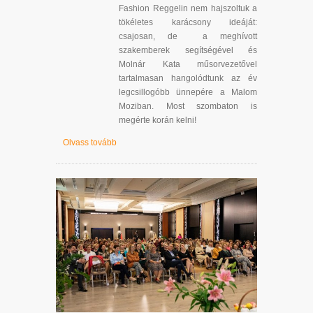
Fashion Reggelin nem hajszoltuk a
tökéletes karácsony ideáját:
csajosan, de a meghívott
szakemberek segítségével és
Molnár Kata műsorvezetővel
tartalmasan hangolódtunk az év
legcsillogóbb ünnepére a Malom
Moziban. Most szombaton is
megérte korán kelni!
Olvass tovább