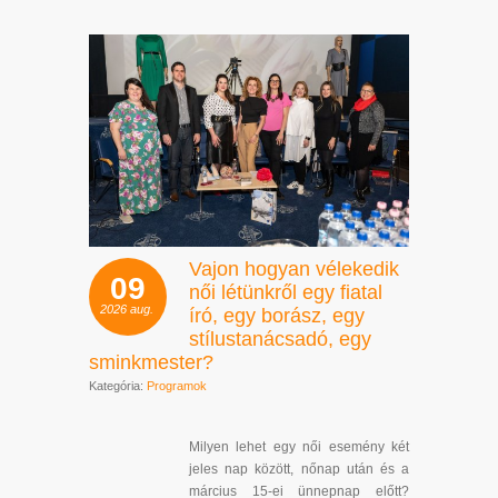
Vajon hogyan vélekedik
09
női létünkről egy fiatal
2026
aug.
író, egy borász, egy
stílustanácsadó, egy
sminkmester?
Kategória:
Programok
Milyen lehet egy női esemény két
jeles nap között, nőnap után és a
március 15-ei ünnepnap előtt?