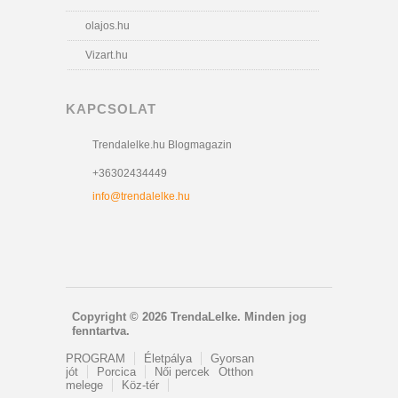
olajos.hu
Vizart.hu
KAPCSOLAT
Trendalelke.hu Blogmagazin
+36302434449
info@trendalelke.hu
Copyright © 2026 TrendaLelke. Minden jog
fenntartva.
PROGRAM
Életpálya
Gyorsan
jót
Porcica
Női percek
Otthon
melege
Köz-tér