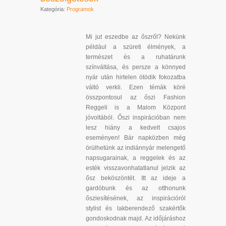
Kategória:
Programok
Mi jut eszedbe az őszről? Nekünk
például a szüreti élmények, a
természet és a ruhatárunk
színváltása, és persze a könnyed
nyár után hirtelen ötödik fokozatba
váltó verkli. Ezen témák köré
összpontosul az őszi Fashion
Reggeli is a Malom Központ
jóvoltából. Őszi inspirációban nem
lesz hiány a kedvelt csajos
eseményen! Bár napközben még
örülhetünk az indiánnyár melengető
napsugarainak, a reggelek és az
esték visszavonhatatlanul jelzik az
ősz beköszöntét. Itt az ideje a
gardóbunk és az otthonunk
ősziesítésének, az inspirációról
stylist és lakberendező szakértők
gondoskodnak majd. Az időjáráshoz