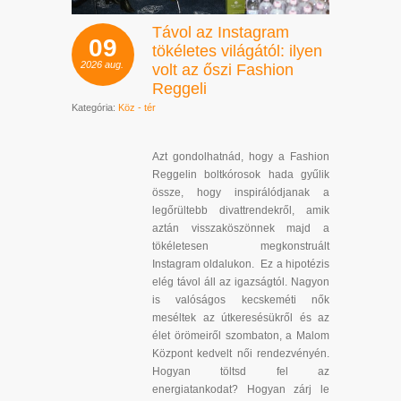
Távol az Instagram
09
tökéletes világától: ilyen
2026
aug.
volt az őszi Fashion
Reggeli
Kategória:
Köz - tér
Azt gondolhatnád, hogy a Fashion
Reggelin boltkórosok hada gyűlik
össze, hogy inspirálódjanak a
legőrültebb divattrendekről, amik
aztán visszaköszönnek majd a
tökéletesen megkonstruált
Instagram oldalukon. Ez a hipotézis
elég távol áll az igazságtól. Nagyon
is valóságos kecskeméti nők
meséltek az útkeresésükről és az
élet örömeiről szombaton, a Malom
Központ kedvelt női rendezvényén.
Hogyan töltsd fel az
energiatankodat? Hogyan zárj le