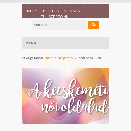
MI EZ?
BELÉPÉS
NE MARADJ
LE!
SZERZŐINK
MENU
Itt vagy most:
Home
\
Női percek
\ Fehér Anna Luca