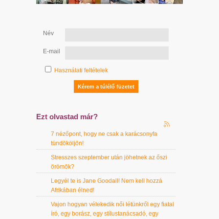
Név
E-mail
Használati feltételek
Ezt olvastad már?
7 nézőpont, hogy ne csak a karácsonyfa
tündököljön!
Stresszes szeptember után jöhetnek az őszi
örömök?
Legyél te is Jane Goodall! Nem kell hozzá
Afrikában élned!
Vajon hogyan vélekedik női létünkről egy fiatal
író, egy borász, egy stílustanácsadó, egy