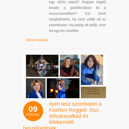
egy zűrös napot? Hogyan legyél
kreatív a gardóbodban és a
neszeszeredben? Ezt mind
megtudhatod, ha nem voltál ott az
eseményen. Ha pedig ott voltál, nem
árt egy kis ismétlés.
Olvass tovább
Ilyen lesz szombaton a
09
Fashion Reggeli: őszi
2026
aug.
stíluskavalkád és
lélekemelő
beszélgetések