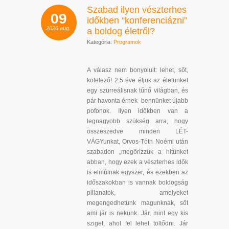
Szabad ilyen vészterhes
09
időkben “konferenciázni”
2026
aug.
a boldog életről?
Kategória:
Programok
A válasz nem bonyolult: lehet, sőt,
kötelező! 2,5 éve éljük az életünket
egy szürreálisnak tűnő világban, és
pár havonta érnek bennünket újabb
pofonok. Ilyen időkben van a
legnagyobb szükség arra, hogy
összeszedve minden LÉT-
VÁGYunkat, Orvos-Tóth Noémi után
szabadon „megőrizzük a hitünket
abban, hogy ezek a vészterhes idők
is elmúlnak egyszer, és ezekben az
időszakokban is vannak boldogság
pillanatok, amelyeket
megengedhetünk magunknak, sőt
ami jár is nekünk. Jár, mint egy kis
sziget, ahol fel lehet töltődni. Jár