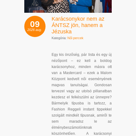
Karácsonykor nem az
09
ÁNTSZ jön, hanem a
2026
aug.
Jézuska
Kategória:
Női percek
Egy kis önzőség, pár lista és egy új
nézőpont – ez kell a boldog
karácsonyhoz, minden másra ott
van a Mastercard – ezek a Malom
Központ kedvelt női eseményének
magvas tanulságai. Gondosan
tervezel vagy az utolsó pillanatban
kezdesz el felkészülni az ünnepre?
Bármelyik típusba is tartozz, a
Fashion Reggeli instant tippekkel
szolgált mindkét típusnak, amiről te
sem maradsz le az
élménybeszámolónknak
köszönhetően. A karácsonyi