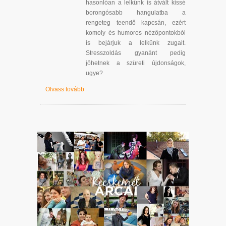
hasonlóan a lelkünk is átvált kissé
borongósabb hangulatba a
rengeteg teendő kapcsán, ezért
komoly és humoros nézőpontokból
is bejárjuk a lelkünk zugait.
Stresszoldás gyanánt pedig
jöhetnek a szüreti újdonságok,
ugye?
Olvass tovább