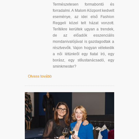
Természetesen formabontó és
forradalmi. A Malom Központ kedvelt
eseménye, az idei első Fashion
Reggeli közel telt házat vonzott.
Terítékre kerültek ugyan a trendek,
de az előadók esszenciális
mondanivalójával is gazdagodtak a
résztvevők. Vajon hogyan vélekedik
a női létünkről egy fiatal író, egy
borász, egy stílustanácsadó, egy
sminkmester?
Olvass tovább