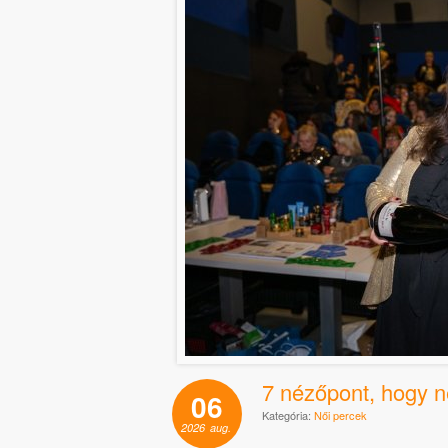
7 nézőpont, hogy n
06
Kategória:
Női percek
2026
aug.