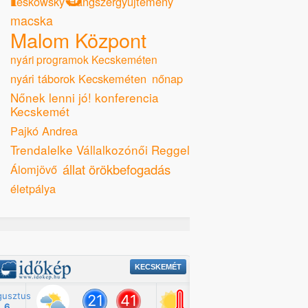
Leskowsky Hangszergyűjtemény
macska
Malom Központ
nyári programok Kecskeméten
nyári táborok Kecskeméten
nőnap
Nőnek lenni jó! konferencia
Kecskemét
Pajkó Andrea
Trendalelke Vállalkozónői Reggeli
állat örökbefogadás
Álomjövő
életpálya