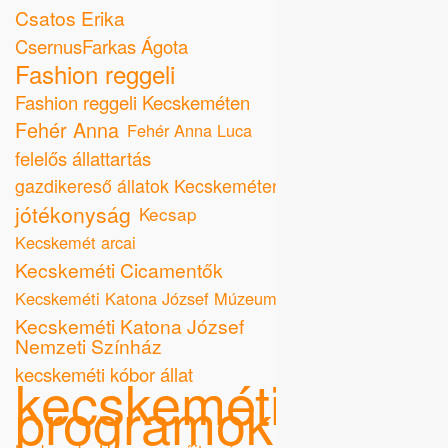
Csatos Erika
CsernusFarkas Ágota
Fashion reggeli
Fashion reggeli Kecskeméten
Fehér Anna
Fehér Anna Luca
felelős állattartás
gazdikereső állatok Kecskeméten
jótékonyság
Kecsap
Kecskemét arcai
Kecskeméti Cicamentők
Kecskeméti Katona József Múzeum
Kecskeméti Katona József
Nemzeti Színház
kecskeméti kóbor állat
kecskeméti
programok