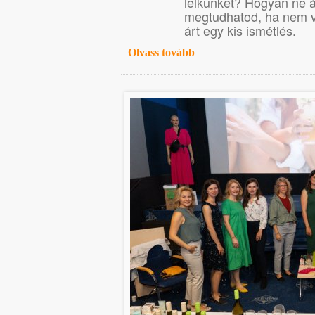
lelkünket? Hogyan ne á
megtudhatod, ha nem vo
árt egy kis ismétlés.
Olvass tovább