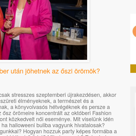
er után jöhetnek az őszi örömök?
csak stresszes szeptemberi újrakezdésen, akkor
szüreti élményeknek, a természet és a
nak, a könyvolvasós hétvégéknek és persze a
ősz örömeire koncentrált az októberi Fashion
nt közkedvelt női eseménye. Mit viselünk idén
l ha halloweeni buliba vagyunk hivatalosak?
agunkkal? Hogyan hozzuk party képes formába a