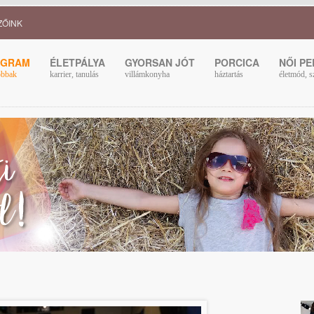
ZŐINK
OGRAM
ÉLETPÁLYA
GYORSAN JÓT
PORCICA
NŐI P
obbak
karrier, tanulás
villámkonyha
háztartás
életmód, s