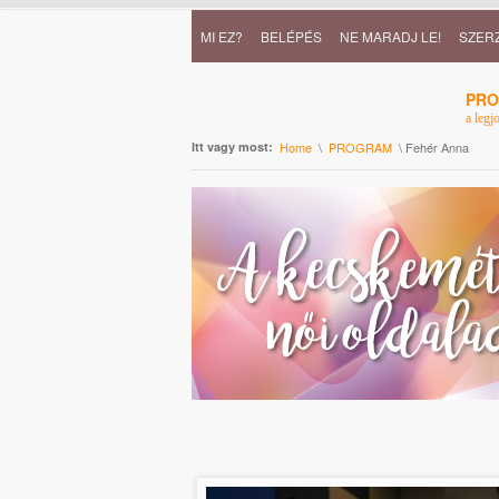
MI EZ?
BELÉPÉS
NE MARADJ LE!
SZER
PR
a legj
Itt vagy most:
Home
\
PROGRAM
\ Fehér Anna