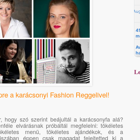
Le
re a karácsonyi Fashion Reggelivel!
, hogy szó szerint beájultál a karácsonyfa alá?
éle elvárásnak próbáltál megfelelni: tökéletes
tökéletes menü, tökéletes ajándékok, és a
ajszában éppen csak magadat felejtetted ki a