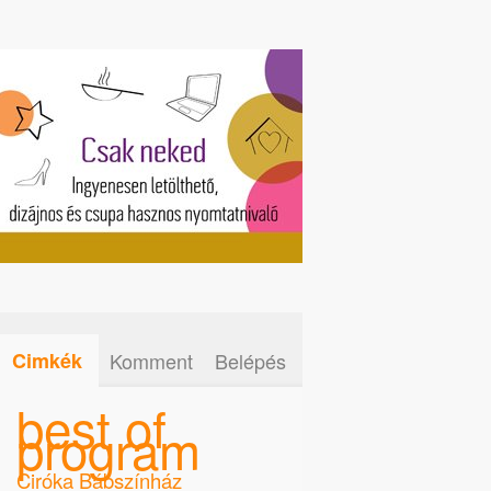
Cimkék
Komment
Belépés
best of
program
Ciróka Bábszínház