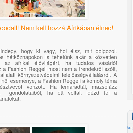
Goodall! Nem kell hozzá Afrikában élned!
indegy, hogy ki vagy, hol élsz, mit dolgozol.
os hétköznapokon is tehetünk akár a közvetlen
r az afrikai élővilágért, ha tudatos vásárlói
 a Fashion Reggeli most nem a trendekről szólt,
lalati környezetvédelmi felelősségvállalásról. A
 női eseménye, a Fashion Reggeli a komoly téma
észtvevőt vonzott. Ha lemaradtál, mazsolázz
 gondolataiból, ha ott voltál, idézd fel a
anatokat.