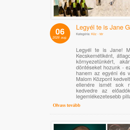
Legyél te is Jane 
06
Kategória:
Köz - tér
2026
aug.
Legyél te is Jane! M
Kecskemétiként, átlag
környezetünkért, aká
döntéseket hozunk - ez
hanem az egyéni és vál
Malom Központ kedvelt
ellenére ismét sok r
kedvedre az előadók
legemlékezetesebb pill
Olvass tovább