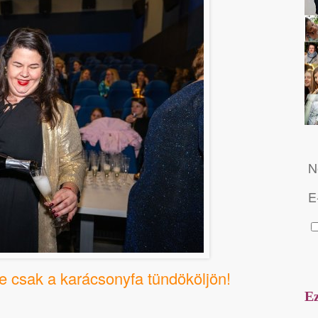
N
E
e csak a karácsonyfa tündököljön!
Ez