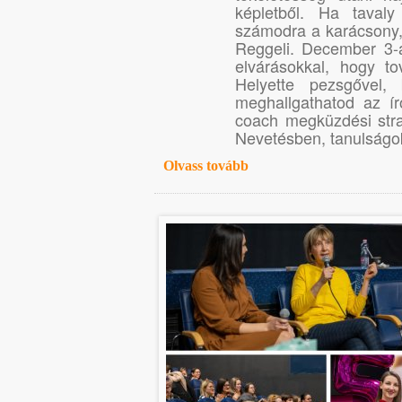
képletből. Ha taval
számodra a karácsony, 
Reggeli. December 3-á
elvárásokkal, hogy t
Helyette pezsgővel,
meghallgathatod az ír
coach megküzdési str
Nevetésben, tanulságo
Olvass tovább