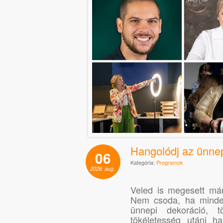
Hangolódj az ünnep
06
Kategória:
Programok
2026
aug.
Veled is megesett már
Nem csoda, ha mindenf
ünnepi dekoráció, 
tökéletesség utáni h