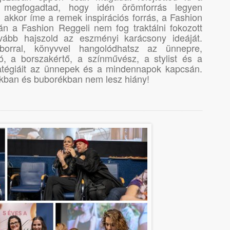
y megfogadtad, hogy idén örömforrás legyen
akkor íme a remek inspirációs forrás, a Fashion
n a Fashion Reggeli nem fog traktálni fokozott
ovább hajszold az eszményi karácsony ideáját.
 borral, könyvvel hangolódhatsz az ünnepre,
ó, a borszakértő, a színművész, a stylist és a
atégiáit az ünnepek és a mindennapok kapcsán.
kban és buborékban nem lesz hiány!