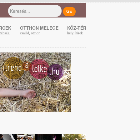
ERCEK
OTTHON MELEGE
KÖZ-TÉR
zépség
család, otthon
helyi hírek