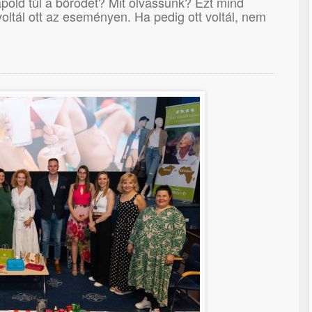
pold túl a bőrödet? Mit olvassunk? Ezt mind
ltál ott az eseményen. Ha pedig ott voltál, nem