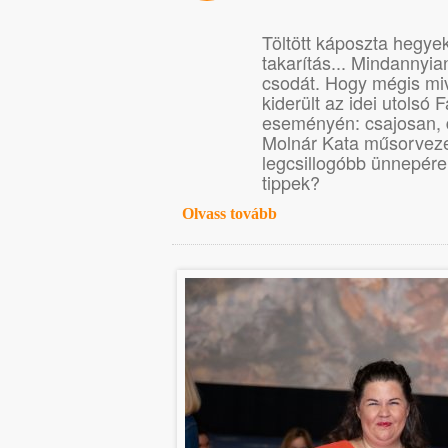
Töltött káposzta hegyek
takarítás... Mindannyia
csodát. Hogy mégis miv
kiderült az idei utolsó
eseményén: csajosan, 
Molnár Kata műsorveze
legcsillogóbb ünnepér
tippek?
Olvass tovább