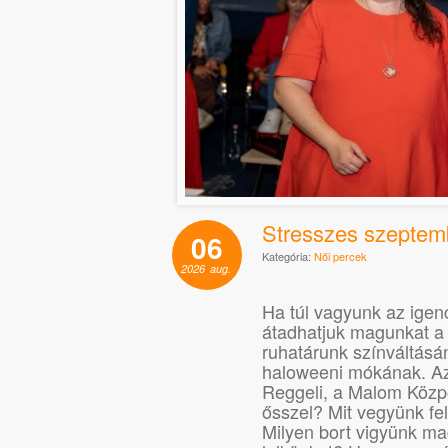
Stresszes szeptemb
06
Kategória:
Női percek
2026
aug.
Ha túl vagyunk az igen
átadhatjuk magunkat a 
ruhatárunk színváltásá
haloweeni mókának. Az 
Reggeli, a Malom Közpo
ősszel? Mit vegyünk fe
Milyen bort vigyünk m