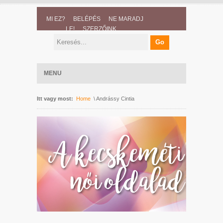
MI EZ?
BELÉPÉS
NE MARADJ
LE!
SZERZŐINK
MENU
Itt vagy most:
Home
\ Andrássy Cintia