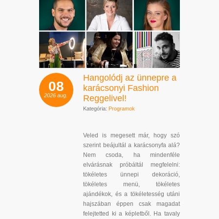
Hangolódj az ünnepre a
08
karácsonyi Fashion
2026
aug.
Reggelivel!
Kategória:
Programok
Veled is megesett már, hogy szó
szerint beájultál a karácsonyfa alá?
Nem csoda, ha mindenféle
elvárásnak próbáltál megfelelni:
tökéletes ünnepi dekoráció,
tökéletes menü, tökéletes
ajándékok, és a tökéletesség utáni
hajszában éppen csak magadat
felejtetted ki a képletből. Ha tavaly