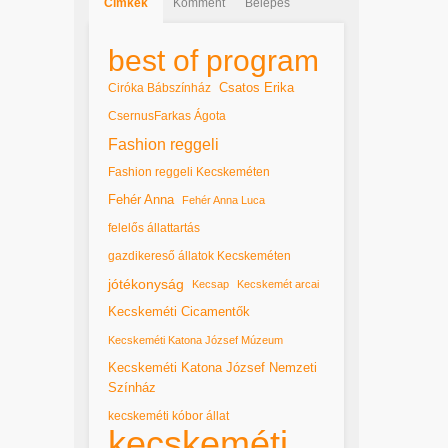
Cimkék
Komment
Belépés
best of program
Csatos Erika
Ciróka Bábszínház
CsernusFarkas Ágota
Fashion reggeli
Fashion reggeli Kecskeméten
Fehér Anna
Fehér Anna Luca
felelős állattartás
gazdikereső állatok Kecskeméten
jótékonyság
Kecsap
Kecskemét arcai
Kecskeméti Cicamentők
Kecskeméti Katona József Múzeum
Kecskeméti Katona József Nemzeti
Színház
kecskeméti kóbor állat
kecskeméti