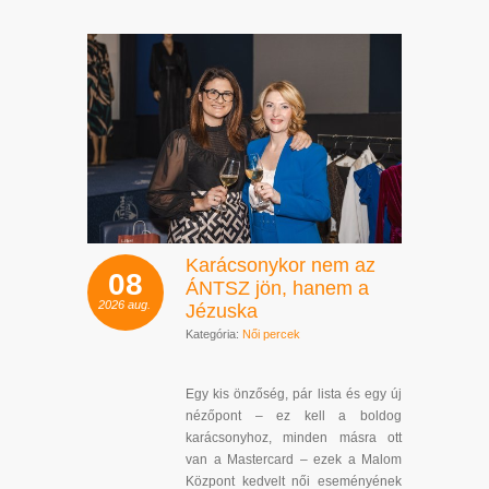
Karácsonykor nem az
08
ÁNTSZ jön, hanem a
2026
aug.
Jézuska
Kategória:
Női percek
Egy kis önzőség, pár lista és egy új
nézőpont – ez kell a boldog
karácsonyhoz, minden másra ott
van a Mastercard – ezek a Malom
Központ kedvelt női eseményének