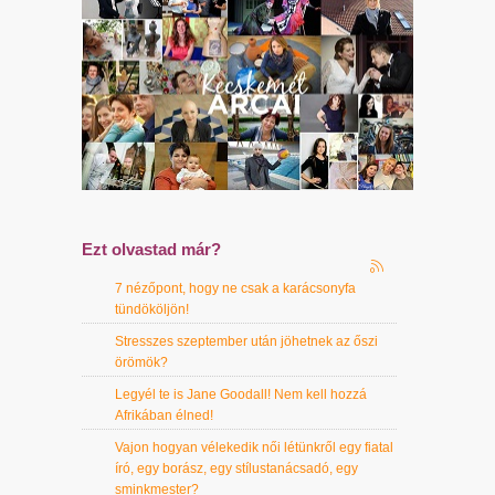
Ezt olvastad már?
7 nézőpont, hogy ne csak a karácsonyfa
tündököljön!
Stresszes szeptember után jöhetnek az őszi
örömök?
Legyél te is Jane Goodall! Nem kell hozzá
Afrikában élned!
Vajon hogyan vélekedik női létünkről egy fiatal
író, egy borász, egy stílustanácsadó, egy
sminkmester?