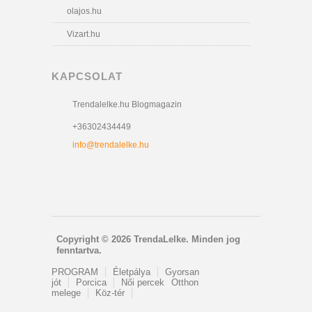
olajos.hu
Vizart.hu
KAPCSOLAT
Trendalelke.hu Blogmagazin
+36302434449
info@trendalelke.hu
Copyright © 2026 TrendaLelke. Minden jog
fenntartva.
PROGRAM
Életpálya
Gyorsan
jót
Porcica
Női percek
Otthon
melege
Köz-tér