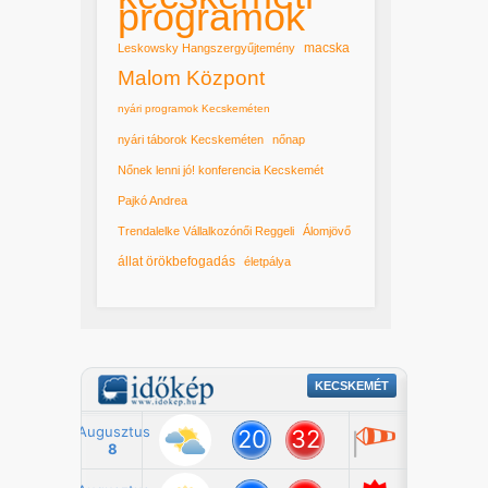
programok
macska
Leskowsky Hangszergyűjtemény
Malom Központ
nyári programok Kecskeméten
nyári táborok Kecskeméten
nőnap
Nőnek lenni jó! konferencia Kecskemét
Pajkó Andrea
Trendalelke Vállalkozónői Reggeli
Álomjövő
állat örökbefogadás
életpálya