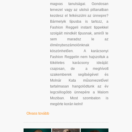
magvas tanulságai. Gondosan
tervezel vagy az utolsó pillanatban
kezdesz el felkészülni az ünnepre?
Bármelyik típusba is tartozz, a
Fashion Reggeli instant tippekkel
szolgált mindkét típusnak, amiről te
sem maradsz le az
élménybeszámolónknak
köszönhetően. A karácsonyi
Fashion Reggelin nem hajszoltuk a
tökéletes karácsony ideáját:
csajosan, de a meghívott
szakemberek segítségével és
Molnár Kata műsorvezetővel
tartalmasan hangolódtunk az év
legcsillogóbb ünnepére a Malom
Moziban. Most szombaton is
megérte korán kelni!
Olvass tovább