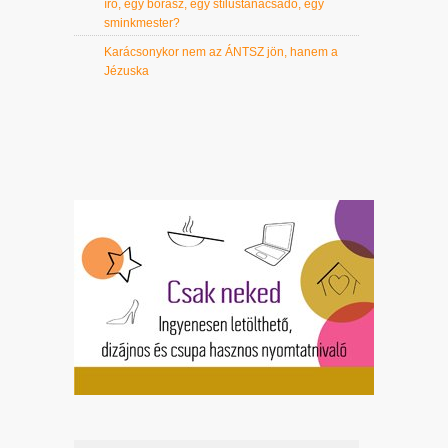
író, egy borász, egy stílustanácsadó, egy
sminkmester?
Karácsonykor nem az ÁNTSZ jön, hanem a
Jézuska