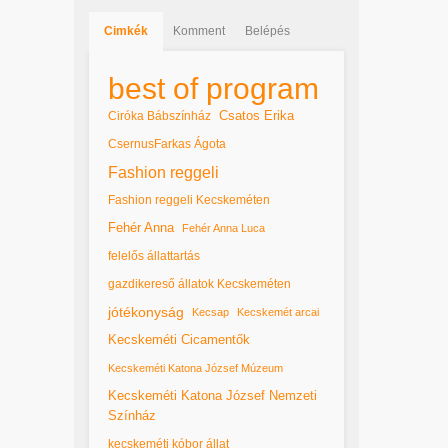
Cimkék
Komment
Belépés
best of program
Csatos Erika
Ciróka Bábszínház
CsernusFarkas Ágota
Fashion reggeli
Fashion reggeli Kecskeméten
Fehér Anna
Fehér Anna Luca
felelős állattartás
gazdikereső állatok Kecskeméten
jótékonyság
Kecsap
Kecskemét arcai
Kecskeméti Cicamentők
Kecskeméti Katona József Múzeum
Kecskeméti Katona József Nemzeti
Színház
kecskeméti kóbor állat