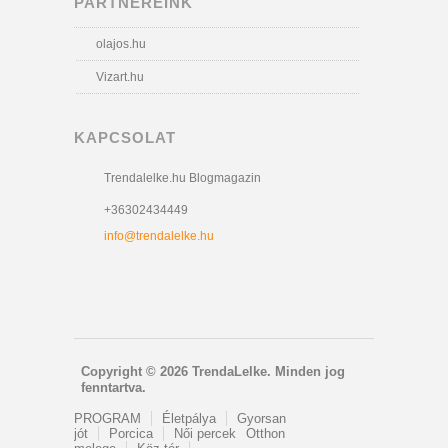
PARTNEREINK
olajos.hu
Vizart.hu
KAPCSOLAT
Trendalelke.hu Blogmagazin
+36302434449
info@trendalelke.hu
Copyright © 2026 TrendaLelke. Minden jog
fenntartva.
PROGRAM
Életpálya
Gyorsan
jót
Porcica
Női percek
Otthon