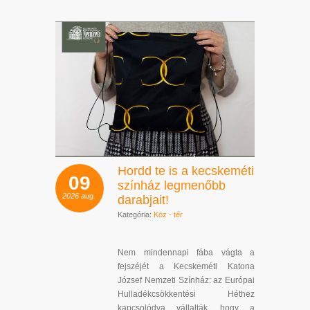
Hordd te is a kecskeméti
09
színház legmenőbb
2026
aug.
darabjait!
Kategória:
Köz - tér
Nem mindennapi fába vágta a
fejszéjét a Kecskeméti Katona
József Nemzeti Színház: az Európai
Hulladékcsökkentési Héthez
kapcsolódva vállalták, hogy a