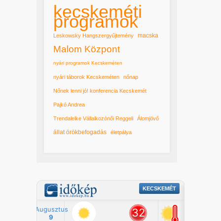
kecskeméti
programok
macska
Leskowsky Hangszergyűjtemény
Malom Központ
nyári programok Kecskeméten
nyári táborok Kecskeméten
nőnap
Nőnek lenni jó! konferencia Kecskemét
Pajkó Andrea
Trendalelke Vállalkozónői Reggeli
Álomjövő
állat örökbefogadás
életpálya