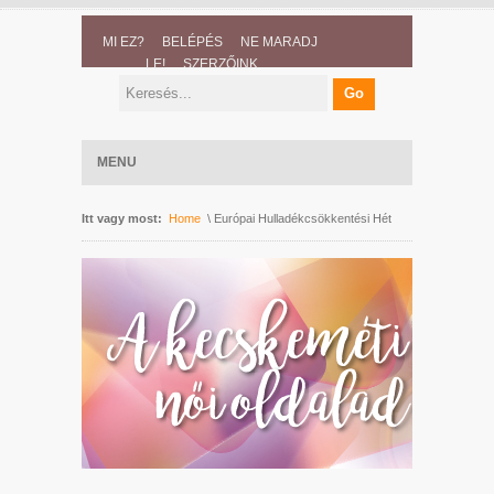
MI EZ?
BELÉPÉS
NE MARADJ
LE!
SZERZŐINK
MENU
Itt vagy most:
Home
\ Európai Hulladékcsökkentési Hét