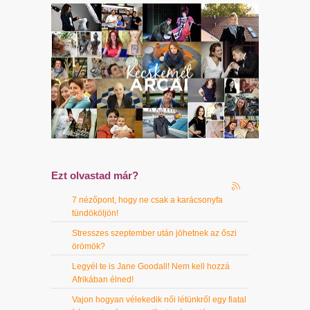
Ezt olvastad már?
7 nézőpont, hogy ne csak a karácsonyfa
tündököljön!
Stresszes szeptember után jöhetnek az őszi
örömök?
Legyél te is Jane Goodall! Nem kell hozzá
Afrikában élned!
Vajon hogyan vélekedik női létünkről egy fiatal