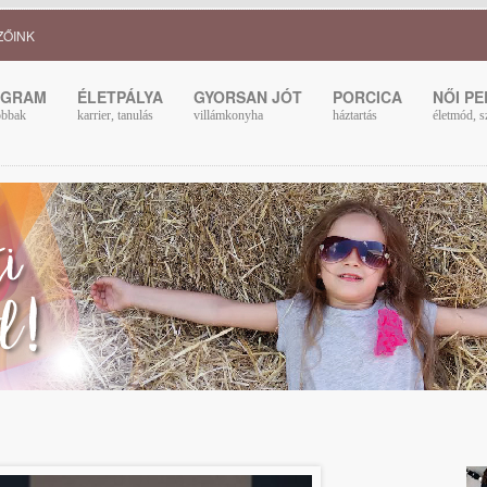
ZŐINK
OGRAM
ÉLETPÁLYA
GYORSAN JÓT
PORCICA
NŐI P
obbak
karrier, tanulás
villámkonyha
háztartás
életmód, s