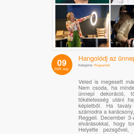
Hangolódj az ünnep
09
Kategória:
Programok
2026
aug.
Veled is megesett már
Nem csoda, ha mindenf
ünnepi dekoráció, 
tökéletesség utáni h
képletből. Ha taval
számodra a karácsony, 
Reggeli. December 3-á
elvárásokkal, hogy t
Helyette pezsgővel,