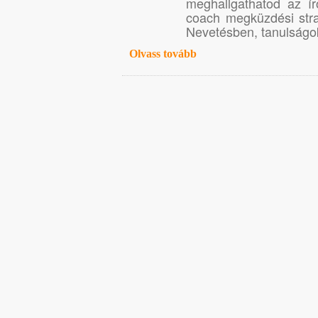
meghallgathatod az ír
coach megküzdési str
Nevetésben, tanulságo
Olvass tovább