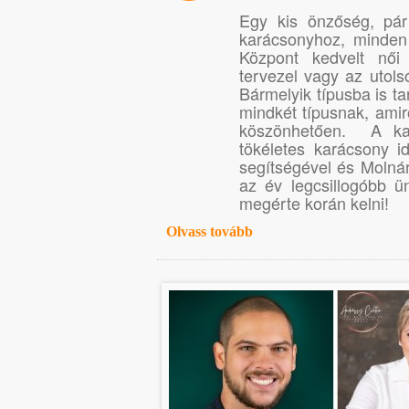
Egy kis önzőség, pár
karácsonyhoz, minde
Központ kedvelt nő
tervezel vagy az utols
Bármelyik típusba is ta
mindkét típusnak, ami
köszönhetően. A kar
tökéletes karácsony 
segítségével és Molná
az év legcsillogóbb 
megérte korán kelni!
Olvass tovább