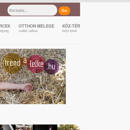
ERCEK
OTTHON MELEGE
KÖZ-TÉR
zépség
család, otthon
helyi hírek