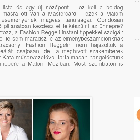
 lista és egy új nézőpont – ez kell a boldog
n másra ott van a Mastercard – ezek a Malom
i eseményének magvas tanulságai. Gondosan
ó pillanatban kezdesz el felkészülni az ünnepre?
rtozz, a Fashion Reggeli instant tippekkel szolgált
ről te sem maradsz le az élménybeszámolónknak
ácsonyi Fashion Reggelin nem hajszoltuk a
ideáját: csajosan, de a meghívott szakemberek
r Kata műsorvezetővel tartalmasan hangolódtunk
ünnepére a Malom Moziban. Most szombaton is