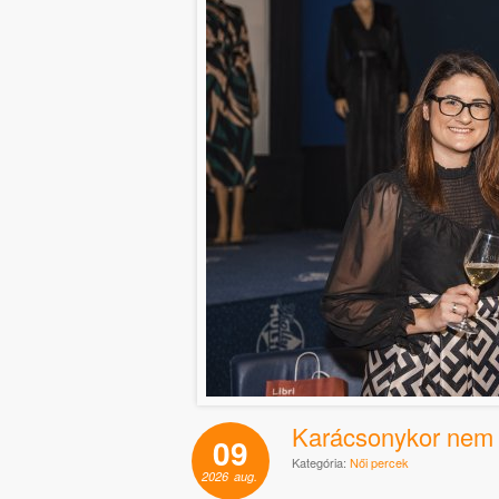
Karácsonykor nem
09
Kategória:
Női percek
2026
aug.