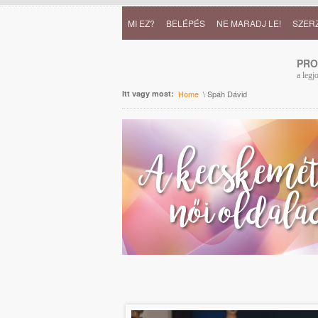
MI EZ?
BELÉPÉS
NE MARADJ LE!
SZER
PR
a legj
Itt vagy most:
Home
\ Spáh Dávid