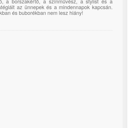
ó, a borszakértő, a színművész, a stylist és a
atégiáit az ünnepek és a mindennapok kapcsán.
kban és buborékban nem lesz hiány!