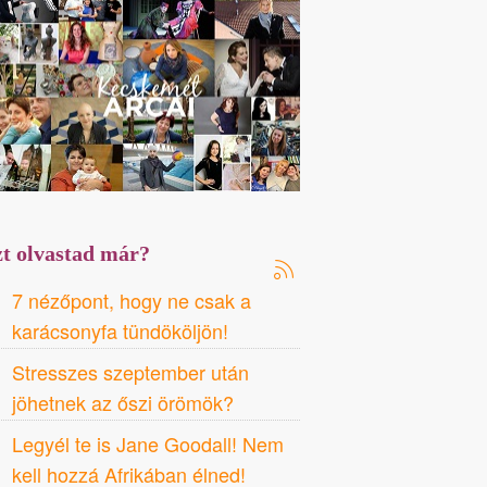
t olvastad már?
7 nézőpont, hogy ne csak a
karácsonyfa tündököljön!
Stresszes szeptember után
jöhetnek az őszi örömök?
Legyél te is Jane Goodall! Nem
kell hozzá Afrikában élned!