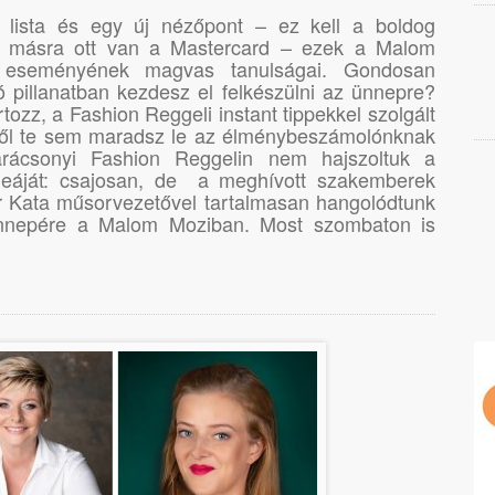
 lista és egy új nézőpont – ez kell a boldog
n másra ott van a Mastercard – ezek a Malom
i eseményének magvas tanulságai. Gondosan
ó pillanatban kezdesz el felkészülni az ünnepre?
rtozz, a Fashion Reggeli instant tippekkel szolgált
ről te sem maradsz le az élménybeszámolónknak
ácsonyi Fashion Reggelin nem hajszoltuk a
ideáját: csajosan, de a meghívott szakemberek
r Kata műsorvezetővel tartalmasan hangolódtunk
ünnepére a Malom Moziban. Most szombaton is