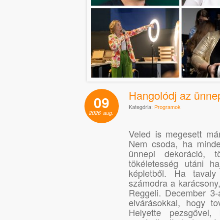
Hangolódj az ünnep
09
Kategória:
Programok
2026
aug.
Veled is megesett már
Nem csoda, ha mindenf
ünnepi dekoráció, 
tökéletesség utáni h
képletből. Ha taval
számodra a karácsony, 
Reggeli. December 3-á
elvárásokkal, hogy t
Helyette pezsgővel,