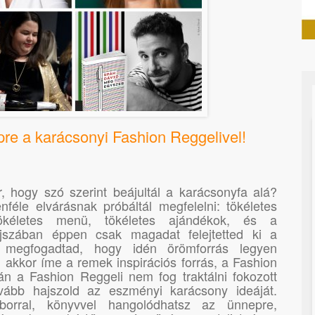
re a karácsonyi Fashion Reggelivel!
, hogy szó szerint beájultál a karácsonyfa alá?
éle elvárásnak próbáltál megfelelni: tökéletes
tökéletes menü, tökéletes ajándékok, és a
ajszában éppen csak magadat felejtetted ki a
y megfogadtad, hogy idén örömforrás legyen
akkor íme a remek inspirációs forrás, a Fashion
n a Fashion Reggeli nem fog traktálni fokozott
ovább hajszold az eszményi karácsony ideáját.
 borral, könyvvel hangolódhatsz az ünnepre,