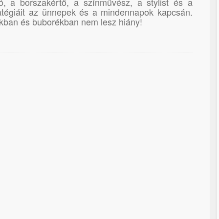
ó, a borszakértő, a színművész, a stylist és a
atégiáit az ünnepek és a mindennapok kapcsán.
kban és buborékban nem lesz hiány!