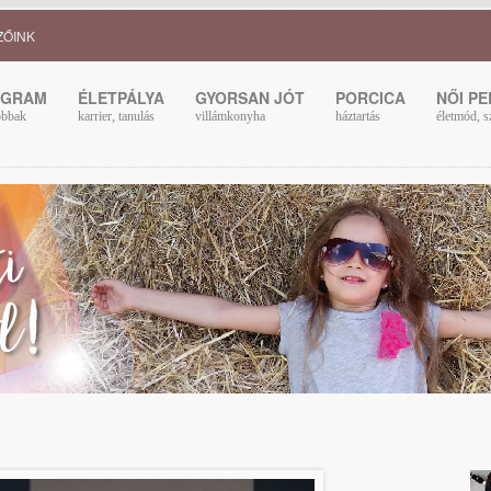
ZŐINK
OGRAM
ÉLETPÁLYA
GYORSAN JÓT
PORCICA
NŐI P
obbak
karrier, tanulás
villámkonyha
háztartás
életmód, s