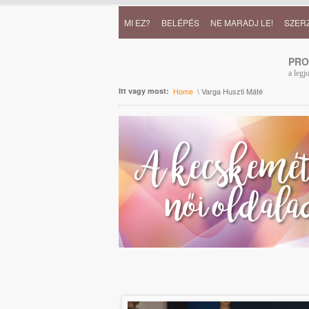
MI EZ?
BELÉPÉS
NE MARADJ LE!
SZER
PR
a legj
Itt vagy most:
Home
\ Varga Huszti Máté