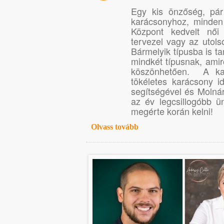
Egy kis önzőség, pár
karácsonyhoz, minde
Központ kedvelt nő
tervezel vagy az utols
Bármelyik típusba is ta
mindkét típusnak, ami
köszönhetően. A kar
tökéletes karácsony 
segítségével és Molná
az év legcsillogóbb 
megérte korán kelni!
Olvass tovább