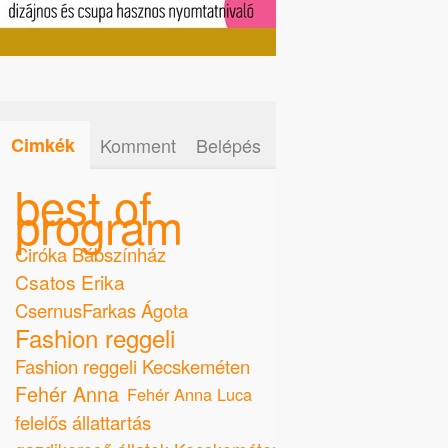
Cimkék
Komment
Belépés
best of
program
Ciróka Bábszínház
Csatos Erika
CsernusFarkas Ágota
Fashion reggeli
Fashion reggeli Kecskeméten
Fehér Anna
Fehér Anna Luca
felelős állattartás