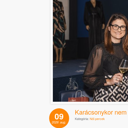
Karácsonykor nem
09
Kategória:
Női percek
2026
aug.