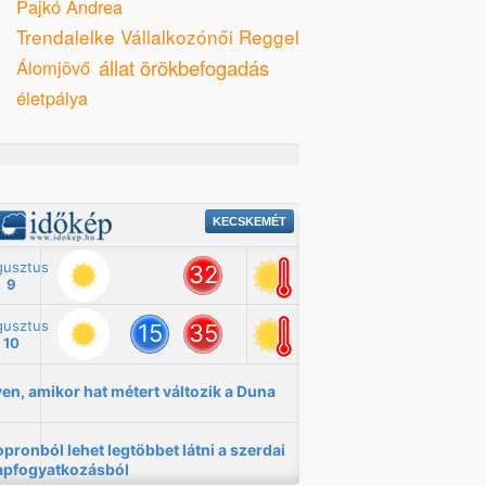
Pajkó Andrea
Trendalelke Vállalkozónői Reggeli
állat örökbefogadás
Álomjövő
életpálya