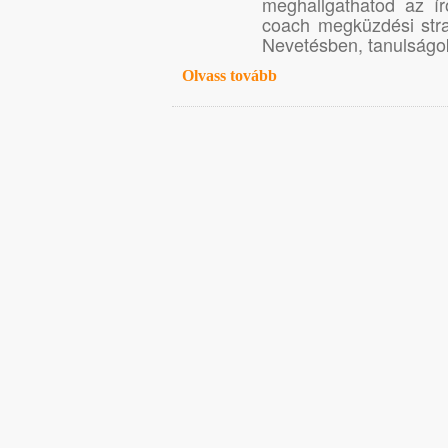
meghallgathatod az ír
coach megküzdési str
Nevetésben, tanulságo
Olvass tovább