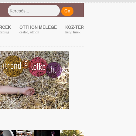
ERCEK
OTTHON MELEGE
KÖZ-TÉR
zépség
család, otthon
helyi hírek