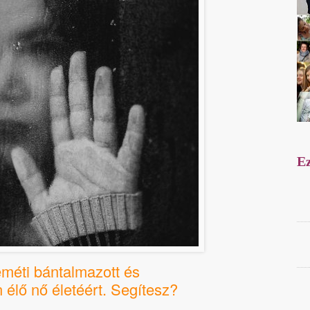
Ez
méti bántalmazott és
élő nő életéért. Segítesz?