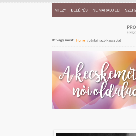
MI EZ?
BELÉPÉS
NE MARADJ LE!
SZER
PR
a legj
Itt vagy most:
Home
\ bántalmazó kapcsolat