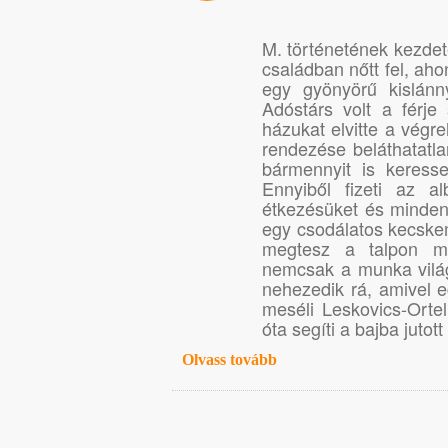
M. történetének kezdet
családban nőtt fel, a
egy gyönyörű kislánn
Adóstárs volt a férje 
házukat elvitte a végre
rendezése beláthatatl
bármennyit is keress
Ennyiből fizeti az al
étkezésüket és mindent
egy csodálatos kecskem
megtesz a talpon mar
nemcsak a munka világ
nehezedik rá, amivel e
meséli Leskovics-Orte
óta segíti a bajba jutott
Olvass tovább