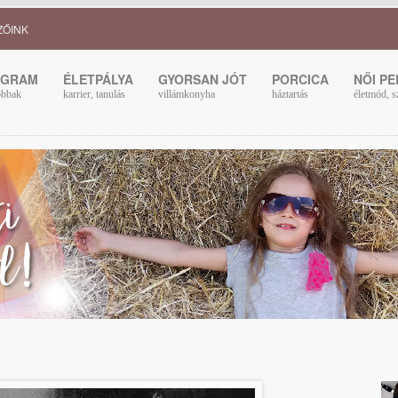
ZŐINK
OGRAM
ÉLETPÁLYA
GYORSAN JÓT
PORCICA
NŐI P
obbak
karrier, tanulás
villámkonyha
háztartás
életmód, s