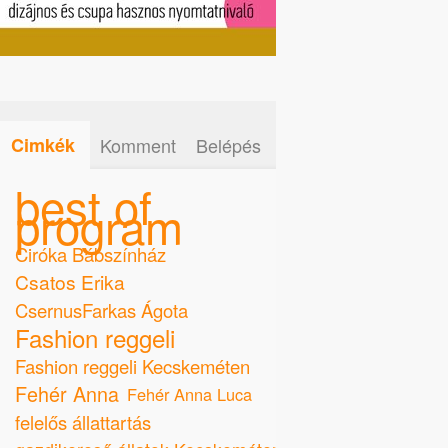
Cimkék
Komment
Belépés
best of
program
Ciróka Bábszínház
Csatos Erika
CsernusFarkas Ágota
Fashion reggeli
Fashion reggeli Kecskeméten
Fehér Anna
Fehér Anna Luca
felelős állattartás