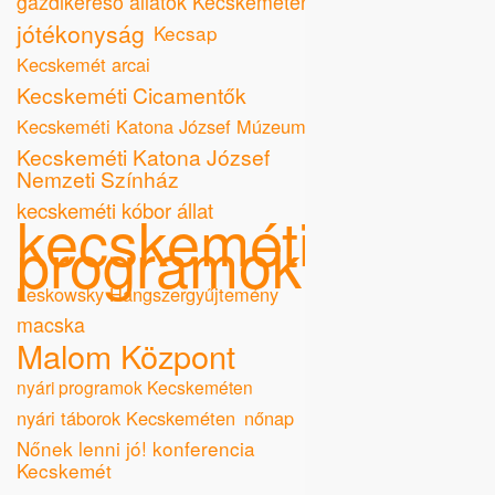
gazdikereső állatok Kecskeméten
jótékonyság
Kecsap
Kecskemét arcai
Kecskeméti Cicamentők
Kecskeméti Katona József Múzeum
Kecskeméti Katona József
Nemzeti Színház
kecskeméti kóbor állat
kecskeméti
programok
Leskowsky Hangszergyűjtemény
macska
Malom Központ
nyári programok Kecskeméten
nyári táborok Kecskeméten
nőnap
Nőnek lenni jó! konferencia
Kecskemét