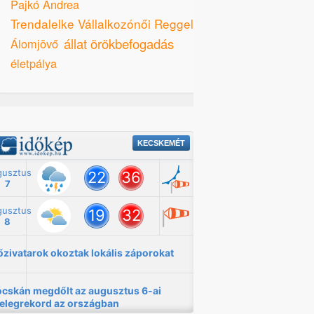
Pajkó Andrea
Trendalelke Vállalkozónői Reggeli
állat örökbefogadás
Álomjövő
életpálya