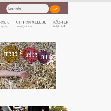
ERCEK
OTTHON MELEGE
KÖZ-TÉR
zépség
család, otthon
helyi hírek