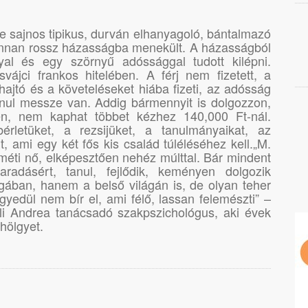
e sajnos tipikus, durván elhanyagoló, bántalmazó
honnan rossz házasságba menekült. A házasságból
yal és egy szörnyű adóssággal tudott kilépni.
svájci frankos hitelében. A férj nem fizetett, a
hajtó és a követeléseket hiába fizeti, az adósság
anul messze van. Addig bármennyit is dolgozzon,
en, nem kaphat többet kézhez 140,000 Ft-nál.
bérletüket, a rezsijüket, a tanulmányaikat, az
, ami egy két fős kis család túléléséhez kell.„M.
éti nő, elképesztően nehéz múlttal. Bár mindent
adásért, tanul, fejlődik, keményen dolgozik
ában, hanem a belső világán is, de olyan teher
gyedül nem bír el, ami félő, lassan felemészti” –
lli Andrea tanácsadó szakpszichológus, aki évek
 hölgyet.