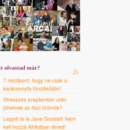
t olvastad már?
7 nézőpont, hogy ne csak a
karácsonyfa tündököljön!
Stresszes szeptember után
jöhetnek az őszi örömök?
Legyél te is Jane Goodall! Nem
kell hozzá Afrikában élned!