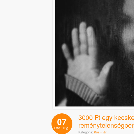
3000 Ft egy kecske
07
reménytelenségben 
2026
aug.
Kategória:
Köz - tér