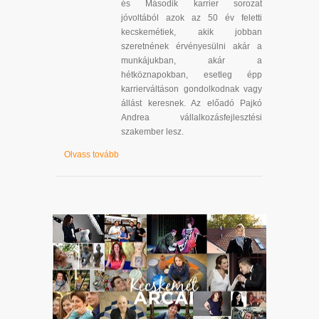
és Második karrier sorozat
jóvoltából azok az 50 év feletti
kecskemétiek, akik jobban
szeretnének érvényesülni akár a
munkájukban, akár a
hétköznapokban, esetleg épp
karrierváltáson gondolkodnak vagy
állást keresnek. Az előadó Pajkó
Andrea vállalkozásfejlesztési
szakember lesz.
Olvass tovább