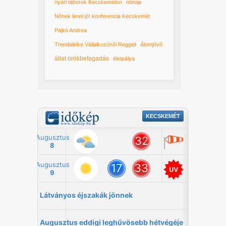
nyári táborok Kecskeméten
nőnap
Nőnek lenni jó! konferencia Kecskemét
Pajkó Andrea
Trendalelke Vállalkozónői Reggeli
Álomjövő
állat örökbefogadás
életpálya