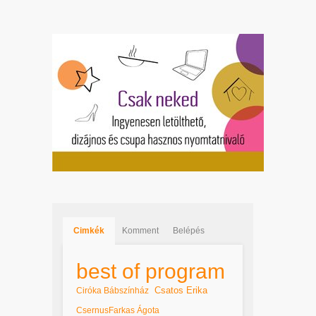
Cimkék
Komment
Belépés
best of program
Csatos Erika
Ciróka Bábszínház
CsernusFarkas Ágota