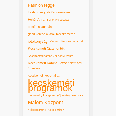
Fashion reggeli
Fashion reggeli Kecskeméten
Fehér Anna
Fehér Anna Luca
felelős állattartás
gazdikereső állatok Kecskeméten
jótékonyság
Kecsap
Kecskemét arcai
Kecskeméti Cicamentők
Kecskeméti Katona József Múzeum
Kecskeméti Katona József Nemzeti
Színház
kecskeméti kóbor állat
kecskeméti
programok
macska
Leskowsky Hangszergyűjtemény
Malom Központ
nyári programok Kecskeméten