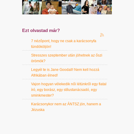
Ezt olvastad már?
7 nézőpont, hogy ne csak a karácsonyfa
tündököljön!
Stresszes szeptember után jöhetnek az őszi
örömök?
Legyél te is Jane Goodall! Nem kell hozzá
Afrikában élned!
Vajon hogyan vélekedik női létünkről egy fiatal
író, egy borász, egy stílustanácsadó, egy
sminkmester?
Karácsonykor nem az ÁNTSZ jön, hanem a
Jézuska