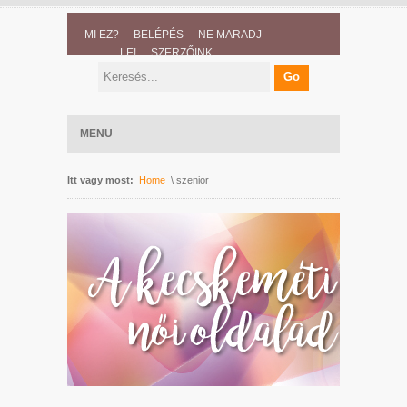
MI EZ?
BELÉPÉS
NE MARADJ
LE!
SZERZŐINK
MENU
Itt vagy most:
Home
\ szenior