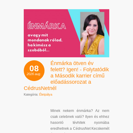
Énmárka ötven év
08
felett? Igen! - Folytatódik
2026
aug.
a Második karrier című
előadássorozat a
CédrusNetnél
Kategória:
Életpálya
Minek nekem énmárka? Az nem
csak celebnek való? Ilyen és ehhez
hasonló tévhitek nyomába
eredhetnek a CédrusNet Kecskemét