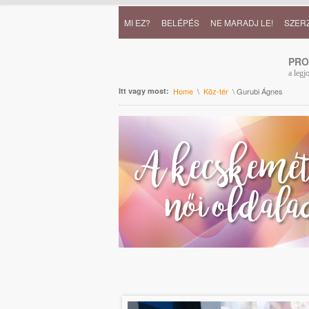
MI EZ?
BELÉPÉS
NE MARADJ LE!
SZER
PR
a legj
Itt vagy most:
Home
\
Köz-tér
\ Gurubi Ágnes