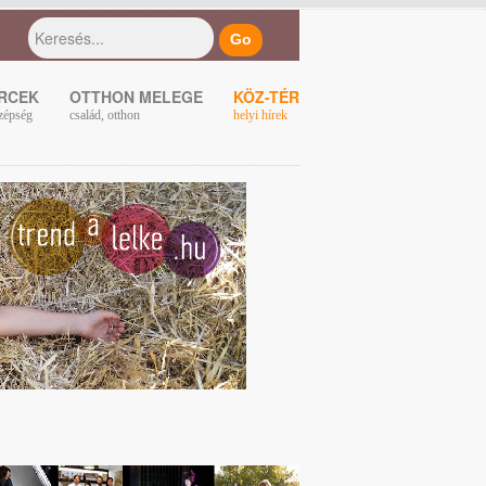
ERCEK
OTTHON MELEGE
KÖZ-TÉR
zépség
család, otthon
helyi hírek