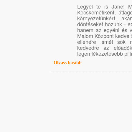
Legyél te is Jane! M
Kecskemétiként, átlag
környezetünkért, aká
döntéseket hozunk - ez
hanem az egyéni és vál
Malom Központ kedvelt
ellenére ismét sok r
kedvedre az előadók
legemlékezetesebb pill
Olvass tovább