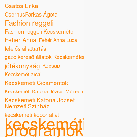
Csatos Erika
CsernusFarkas Ágota
Fashion reggeli
Fashion reggeli Kecskeméten
Fehér Anna
Fehér Anna Luca
felelős állattartás
gazdikereső állatok Kecskeméten
jótékonyság
Kecsap
Kecskemét arcai
Kecskeméti Cicamentők
Kecskeméti Katona József Múzeum
Kecskeméti Katona József
Nemzeti Színház
kecskeméti kóbor állat
kecskeméti
programok