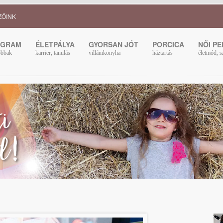
ZŐINK
OGRAM
ÉLETPÁLYA
GYORSAN JÓT
PORCICA
NŐI P
obbak
karrier, tanulás
villámkonyha
háztartás
életmód, s