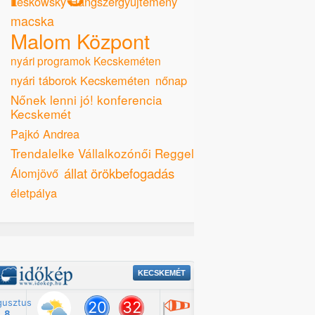
Leskowsky Hangszergyűjtemény
macska
Malom Központ
nyári programok Kecskeméten
nyári táborok Kecskeméten
nőnap
Nőnek lenni jó! konferencia
Kecskemét
Pajkó Andrea
Trendalelke Vállalkozónői Reggeli
állat örökbefogadás
Álomjövő
életpálya