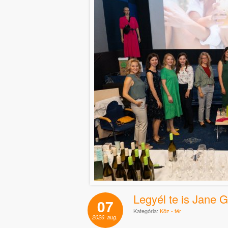
Legyél te is Jane 
07
Kategória:
Köz - tér
2026
aug.