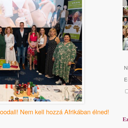
N
E
Goodall! Nem kell hozzá Afrikában élned!
Ez