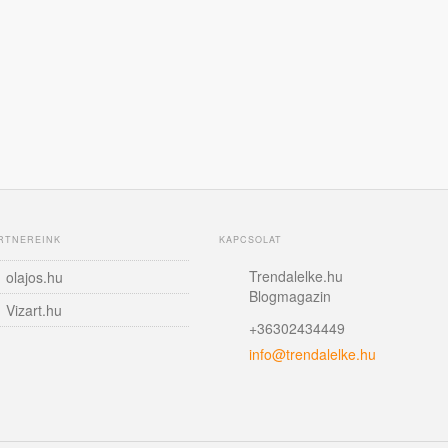
RTNEREINK
KAPCSOLAT
Trendalelke.hu
olajos.hu
Blogmagazin
Vizart.hu
+36302434449
info@trendalelke.hu