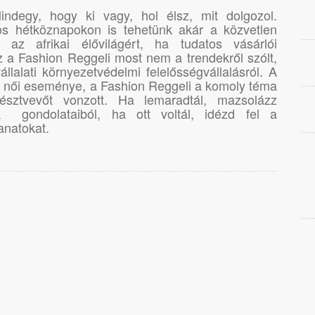
indegy, hogy ki vagy, hol élsz, mit dolgozol.
os hétköznapokon is tehetünk akár a közvetlen
r az afrikai élővilágért, ha tudatos vásárlói
 a Fashion Reggeli most nem a trendekről szólt,
lalati környezetvédelmi felelősségvállalásról. A
 női eseménye, a Fashion Reggeli a komoly téma
észtvevőt vonzott. Ha lemaradtál, mazsolázz
 gondolataiból, ha ott voltál, idézd fel a
anatokat.