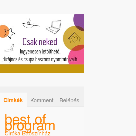
Cimkék
Komment
Belépés
best of
program
Ciróka Bábszínház