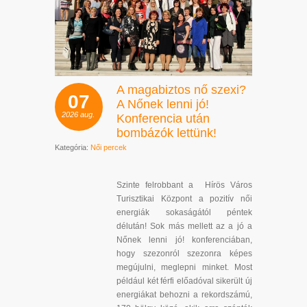
A magabiztos nő szexi?
07
A Nőnek lenni jó!
2026
aug.
Konferencia után
bombázók lettünk!
Kategória:
Női percek
Szinte felrobbant a Hírös Város
Turisztikai Központ a pozitív női
energiák sokaságától péntek
délután! Sok más mellett az a jó a
Nőnek lenni jó! konferenciában,
hogy szezonról szezonra képes
megújulni, meglepni minket. Most
például két férfi előadóval sikerült új
energiákat behozni a rekordszámú,