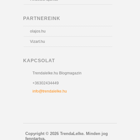
PARTNEREINK
olajos.hu
Vizart.hu
KAPCSOLAT
Trendalelke.hu Blogmagazin
+36302434449
info@trendalelke.hu
Copyright © 2026 TrendaLelke. Minden jog
fenntartva.