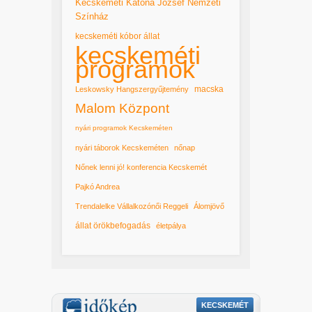
Kecskeméti Katona József Nemzeti
Színház
kecskeméti kóbor állat
kecskeméti
programok
macska
Leskowsky Hangszergyűjtemény
Malom Központ
nyári programok Kecskeméten
nyári táborok Kecskeméten
nőnap
Nőnek lenni jó! konferencia Kecskemét
Pajkó Andrea
Trendalelke Vállalkozónői Reggeli
Álomjövő
állat örökbefogadás
életpálya