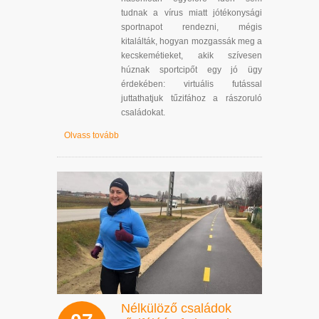
tudnak a vírus miatt jótékonysági
sportnapot rendezni, mégis
kitalálták, hogyan mozgassák meg a
kecskemétieket, akik szívesen
húznak sportcipőt egy jó ügy
érdekében: virtuális futással
juttathatjuk tűzifához a rászoruló
családokat.
Olvass tovább
Nélkülöző családok