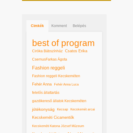
Cimkék
Komment
Belépés
best of program
Csatos Erika
Ciróka Bábszínház
CsernusFarkas Ágota
Fashion reggeli
Fashion reggeli Kecskeméten
Fehér Anna
Fehér Anna Luca
felelős állattartás
gazdikereső állatok Kecskeméten
jótékonyság
Kecsap
Kecskemét arcai
Kecskeméti Cicamentők
Kecskeméti Katona József Múzeum