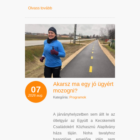
Olvass tovább
Akarsz ma egy jó ügyért
07
mozogni?
2026
aug.
Kategória:
Programok
A járványhelyzetben sem állt le az
ötletgyár az Együtt a Kecskeméti
Családokért Közhasznú Alapítvány
háza táján. Noha tavalyhoz
hasonlóan egyelőre idén sem