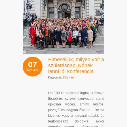
Elmeséljük, milyen volt a
07
születésnapi Nőnek
2026
aug.
lenni jó! konferencia
Kategória:
Köz - tér
Ha 100 karakterben foglaljuk össze:
libabőrös, szívvel szervezős, stand
up-osan vicces, smink lesírós,
pezsgő és nagyon őszinte. De ha
kíváncsi vagy a legizgalmasabb és
legfontosabb dolgokra, akkor