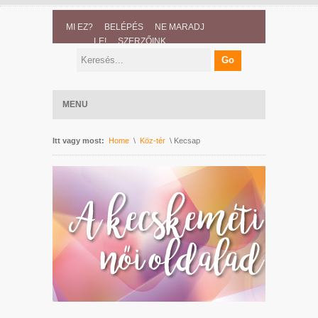
MI EZ?
BELÉPÉS
NE MARADJ
LE!
SZERZŐINK
MENU
Itt vagy most:
Home
\
Köz-tér
\ Kecsap