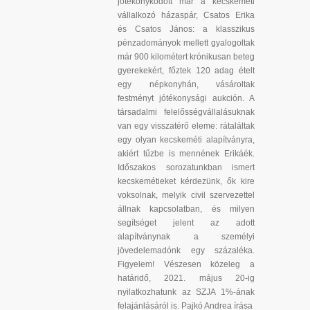
jótékonykodott már a kecskeméti
vállalkozó házaspár, Csatos Erika
és Csatos János: a klasszikus
pénzadományok mellett gyalogoltak
már 900 kilométert krónikusan beteg
gyerekekért, főztek 120 adag ételt
egy népkonyhán, vásároltak
festményt jótékonysági aukción. A
társadalmi felelősségvállalásuknak
van egy visszatérő eleme: rátaláltak
egy olyan kecskeméti alapítványra,
akiért tűzbe is mennének Erikáék.
Időszakos sorozatunkban ismert
kecskemétieket kérdezünk, ők kire
voksolnak, melyik civil szervezettel
állnak kapcsolatban, és milyen
segítséget jelent az adott
alapítványnak a személyi
jövedelemadónk egy százaléka.
Figyelem! Vészesen közeleg a
határidő, 2021. május 20-ig
nyilatkozhatunk az SZJA 1%-ának
felajánlásáról is. Pajkó Andrea írása