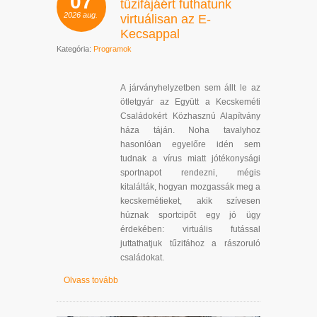
07
tűzifájáért futhatunk
2026
aug.
virtuálisan az E-
Kecsappal
Kategória:
Programok
A járványhelyzetben sem állt le az
ötletgyár az Együtt a Kecskeméti
Családokért Közhasznú Alapítvány
háza táján. Noha tavalyhoz
hasonlóan egyelőre idén sem
tudnak a vírus miatt jótékonysági
sportnapot rendezni, mégis
kitalálták, hogyan mozgassák meg a
kecskemétieket, akik szívesen
húznak sportcipőt egy jó ügy
érdekében: virtuális futással
juttathatjuk tűzifához a rászoruló
családokat.
Olvass tovább