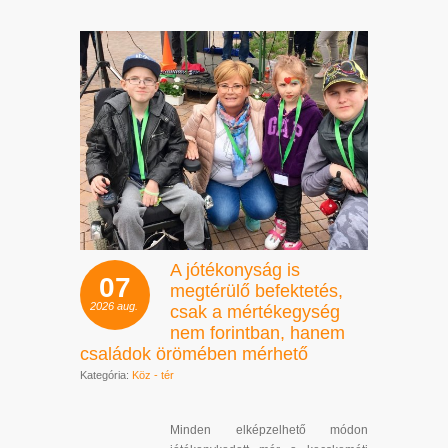
A jótékonyság is
07
megtérülő befektetés,
2026
aug.
csak a mértékegység
nem forintban, hanem
családok örömében mérhető
Kategória:
Köz - tér
Minden elképzelhető módon