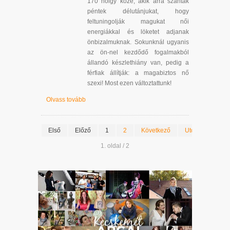
170 hölgy közé, akik arra szánták
péntek délutánjukat, hogy
feltuningolják magukat női
energiákkal és löketet adjanak
önbizalmuknak. Sokunknál ugyanis
az ön-nel kezdődő fogalmakból
állandó készlethiány van, pedig a
férfiak állítják: a magabiztos nő
szexi! Most ezen változtattunk!
Olvass tovább
Első
Előző
1
2
Következő
Utolsó
1. oldal / 2