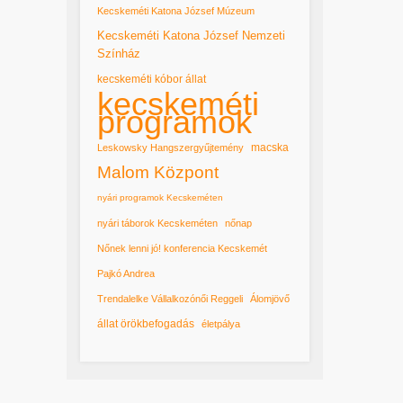
Kecskeméti Katona József Múzeum
Kecskeméti Katona József Nemzeti
Színház
kecskeméti kóbor állat
kecskeméti
programok
macska
Leskowsky Hangszergyűjtemény
Malom Központ
nyári programok Kecskeméten
nyári táborok Kecskeméten
nőnap
Nőnek lenni jó! konferencia Kecskemét
Pajkó Andrea
Trendalelke Vállalkozónői Reggeli
Álomjövő
állat örökbefogadás
életpálya