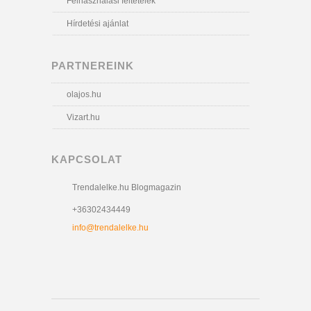
Felhasználási feltételek
Hírdetési ajánlat
PARTNEREINK
olajos.hu
Vizart.hu
KAPCSOLAT
Trendalelke.hu Blogmagazin
+36302434449
info@trendalelke.hu