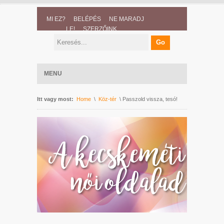
MI EZ?
BELÉPÉS
NE MARADJ
LE!
SZERZŐINK
MENU
Itt vagy most:
Home
\
Köz-tér
\ Passzold vissza, tesó!