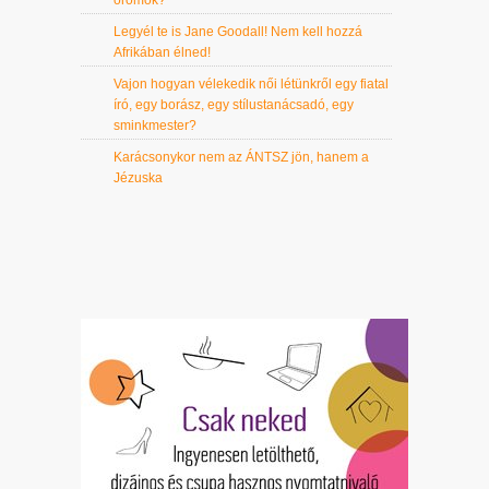
örömök?
Legyél te is Jane Goodall! Nem kell hozzá
Afrikában élned!
Vajon hogyan vélekedik női létünkről egy fiatal
író, egy borász, egy stílustanácsadó, egy
sminkmester?
Karácsonykor nem az ÁNTSZ jön, hanem a
Jézuska