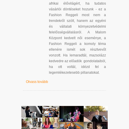
afrikai élővilágért, ha tudatos
vásárlói döntéseket hozunk - ez a
Fashion Reggeli most nem a
trendekről szólt, hanem az egyéni
és vállalati környezetvédelmi
felelősségvállalásról. A Malom
Központ kedvelt női eseménye, a
Fashion Reggeli a komoly téma
ellenére ismét sok résztvevőt
vonzott. Ha lemaradtál, mazsolázz
kedvedre az előadók gondolataiból,
ha ott voltál, idézd fel a
legemlékezetesebb pillanatokat.
Olvass tovább