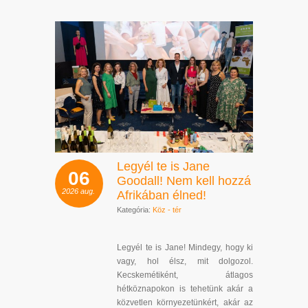
Legyél te is Jane
06
Goodall! Nem kell hozzá
2026
aug.
Afrikában élned!
Kategória:
Köz - tér
Legyél te is Jane! Mindegy, hogy ki
vagy, hol élsz, mit dolgozol.
Kecskemétiként, átlagos
hétköznapokon is tehetünk akár a
közvetlen környezetünkért, akár az