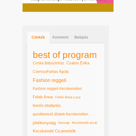
Cimkék
Komment
Belépés
best of program
Csatos Erika
Ciróka Bábszínház
CsernusFarkas Ágota
Fashion reggeli
Fashion reggeli Kecskeméten
Fehér Anna
Fehér Anna Luca
felelős állattartás
gazdikereső állatok Kecskeméten
jótékonyság
Kecsap
Kecskemét arcai
Kecskeméti Cicamentők