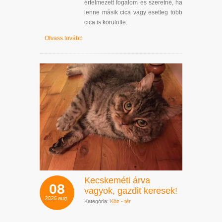
értelmezett fogalom és szeretné, ha
lenne másik cica vagy esetleg több
cica is körülötte.
Olvass tovább
Kecskeméti árva
08
vagyok, gazdit keresek!
2026
aug.
Kategória:
Köz - tér