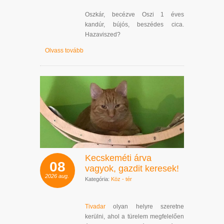
Oszkár, becézve Oszi 1 éves
kandúr, bújós, beszédes cica.
Hazaviszed?
Olvass tovább
Kecskeméti árva
08
vagyok, gazdit keresek!
2026
aug.
Kategória:
Köz - tér
Tivadar
olyan helyre szeretne
kerülni, ahol a türelem megfelelően