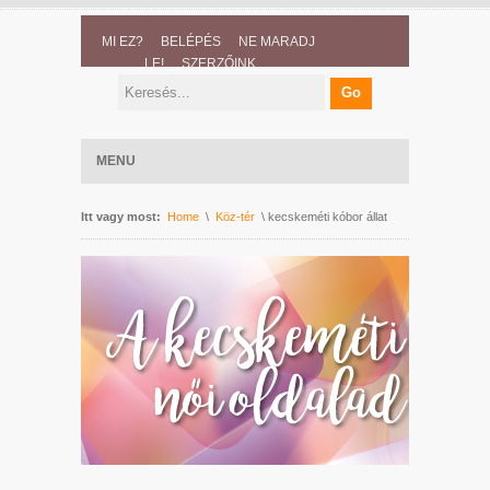
MI EZ?
BELÉPÉS
NE MARADJ
LE!
SZERZŐINK
MENU
Itt vagy most:
Home
\
Köz-tér
\ kecskeméti kóbor állat