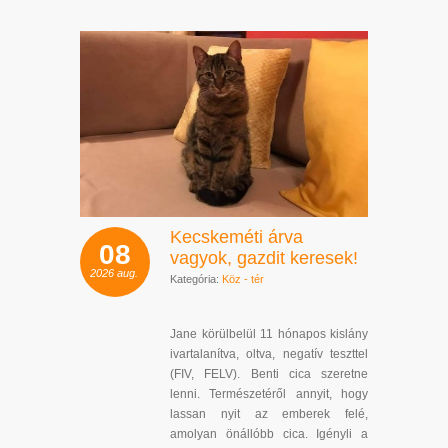
Kecskeméti árva
08
vagyok, gazdit keresek!
2026
aug.
Kategória:
Köz - tér
Jane körülbelül 11 hónapos kislány
ivartalanítva, oltva, negatív teszttel
(FIV, FELV). Benti cica szeretne
lenni. Természetéről annyit, hogy
lassan nyit az emberek felé,
amolyan önállóbb cica. Igényli a