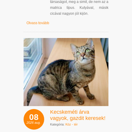
társaságot, meg a simit, de nem az a
matrica típus. Kutyával, másik
cicával nagyon jól kijön.
Olvass tovább
Kecskeméti árva
08
vagyok, gazdit keresek!
2026
aug.
Kategória:
Köz - tér