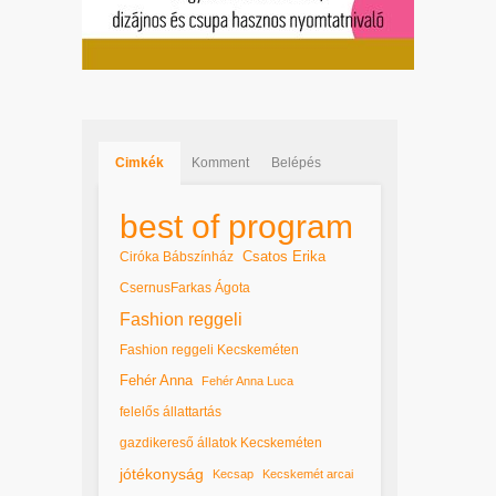
Cimkék
Komment
Belépés
best of program
Csatos Erika
Ciróka Bábszínház
CsernusFarkas Ágota
Fashion reggeli
Fashion reggeli Kecskeméten
Fehér Anna
Fehér Anna Luca
felelős állattartás
gazdikereső állatok Kecskeméten
jótékonyság
Kecsap
Kecskemét arcai