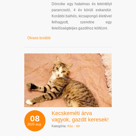
Döncike egy hatalmas és tekintélyt
parancsoló, 4 év körüli exkandúr.
Korábbi balhés, kicsapongó életével
felhagyott, szeretne egy
felelősségteljes gazdihoz költözni.
Olvass tovább
Kecskeméti árva
08
vagyok, gazdit keresek!
2026
aug.
Kategória:
Köz - tér