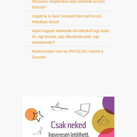
Stresszes szeptember után jöhetnek az őszi
örömök?
Legyél te is Jane Goodall! Nem kell hozzá
Afrikában élned!
Vajon hogyan vélekedik női létünkről egy fiatal
író, egy borász, egy stílustanácsadó, egy
sminkmester?
Karácsonykor nem az ÁNTSZ jön, hanem a
Jézuska