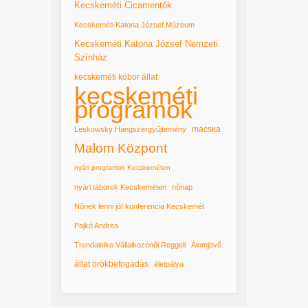
Kecskeméti Cicamentők
Kecskeméti Katona József Múzeum
Kecskeméti Katona József Nemzeti
Színház
kecskeméti kóbor állat
kecskeméti
programok
macska
Leskowsky Hangszergyűjtemény
Malom Központ
nyári programok Kecskeméten
nyári táborok Kecskeméten
nőnap
Nőnek lenni jó! konferencia Kecskemét
Pajkó Andrea
Trendalelke Vállalkozónői Reggeli
Álomjövő
állat örökbefogadás
életpálya