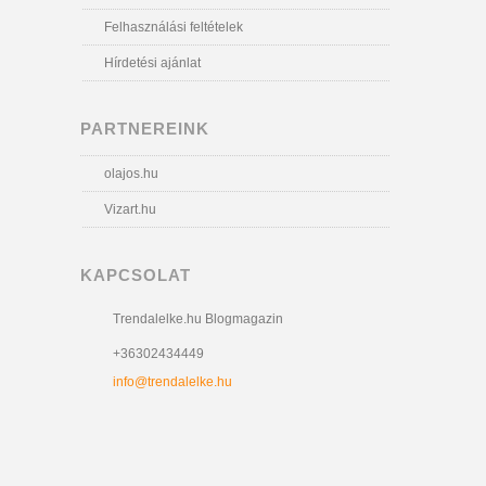
Felhasználási feltételek
Hírdetési ajánlat
PARTNEREINK
olajos.hu
Vizart.hu
KAPCSOLAT
Trendalelke.hu Blogmagazin
+36302434449
info@trendalelke.hu