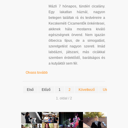
Mázli 7 hónapos, tündéri cicalány.
Egy lakatlan háznál, nagyon
betegen találtak rá és testvéreire a
Kecskeméti Cicamentők önkéntesei,
akiknek hála mostanra kiváló
egészségnek örvend. Nem igazán
ölbecica típus, de a simogatást,
szeretgetést nagyon szereti. Imád
labdázni, játszani, más cicákkal
szemben érdeklődő, barátságos és
a kutyáktól sem fél.
Olvass tovább
Első
Előző
1
2
Következő
Utolsó
1. oldal / 2