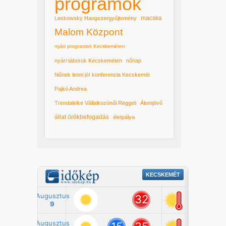
programok
macska
Leskowsky Hangszergyűjtemény
Malom Központ
nyári programok Kecskeméten
nyári táborok Kecskeméten
nőnap
Nőnek lenni jó! konferencia Kecskemét
Pajkó Andrea
Trendalelke Vállalkozónői Reggeli
Álomjövő
állat örökbefogadás
életpálya