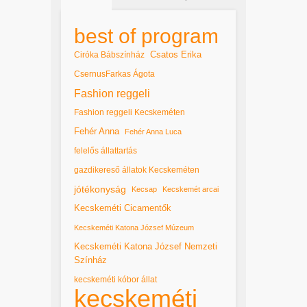
best of program
Csatos Erika
Ciróka Bábszínház
CsernusFarkas Ágota
Fashion reggeli
Fashion reggeli Kecskeméten
Fehér Anna
Fehér Anna Luca
felelős állattartás
gazdikereső állatok Kecskeméten
jótékonyság
Kecsap
Kecskemét arcai
Kecskeméti Cicamentők
Kecskeméti Katona József Múzeum
Kecskeméti Katona József Nemzeti
Színház
kecskeméti kóbor állat
kecskeméti