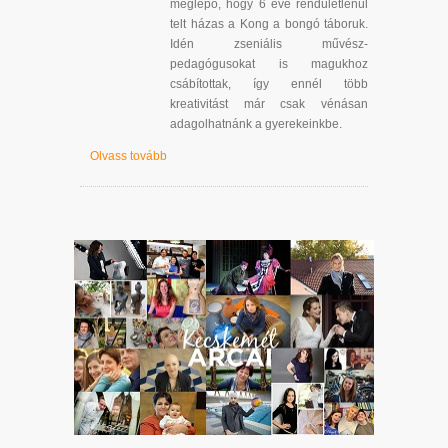
meglepő, hogy 6 éve rendületlenül
telt házas a Kong a bongó táboruk.
Idén zseniális művész-
pedagógusokat is magukhoz
csábítottak, így ennél több
kreativitást már csak vénásan
adagolhatnánk a gyerekeinkbe.
Olvass tovább