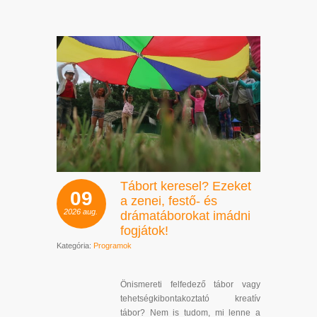
Tábort keresel? Ezeket
09
a zenei, festő- és
2026
aug.
drámatáborokat imádni
fogjátok!
Kategória:
Programok
Önismereti felfedező tábor vagy
tehetségkibontakoztató kreatív
tábor? Nem is tudom, mi lenne a