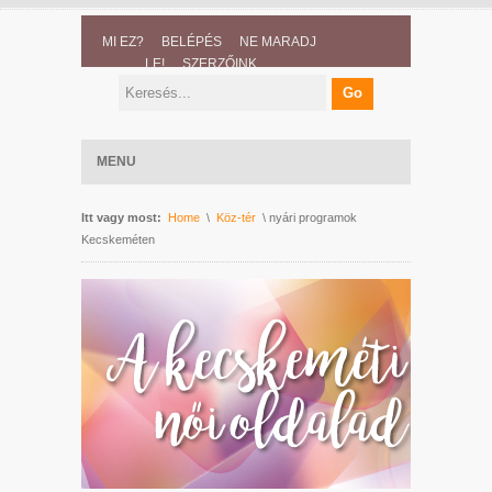
MI EZ?
BELÉPÉS
NE MARADJ
LE!
SZERZŐINK
MENU
Itt vagy most:
Home
\
Köz-tér
\ nyári programok
Kecskeméten