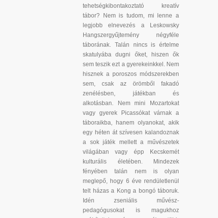
tehetségkibontakoztató kreatív
tábor? Nem is tudom, mi lenne a
legjobb elnevezés a Leskowsky
Hangszergyűjtemény négyféle
táborának. Talán nincs is értelme
skatulyába dugni őket, hiszen ők
sem teszik ezt a gyerekeinkkel. Nem
hisznek a poroszos módszerekben
sem, csak az örömből fakadó
zenélésben, játékban és
alkotásban. Nem mini Mozartokat
vagy gyerek Picassókat várnak a
táboraikba, hanem olyanokat, akik
egy héten át szívesen kalandoznak
a sok játék mellett a művészetek
világában vagy épp Kecskemét
kulturális életében. Mindezek
fényében talán nem is olyan
meglepő, hogy 6 éve rendületlenül
telt házas a Kong a bongó táboruk.
Idén zseniális művész-
pedagógusokat is magukhoz