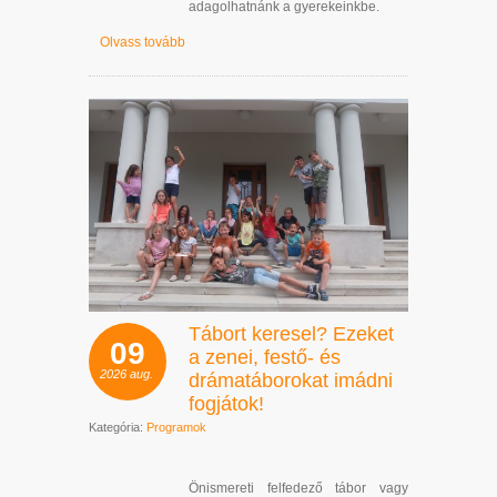
adagolhatnánk a gyerekeinkbe.
Olvass tovább
Tábort keresel? Ezeket
09
a zenei, festő- és
2026
aug.
drámatáborokat imádni
fogjátok!
Kategória:
Programok
Önismereti felfedező tábor vagy