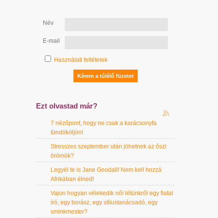
Név
E-mail
Használati feltételek
Ezt olvastad már?
7 nézőpont, hogy ne csak a karácsonyfa
tündököljön!
Stresszes szeptember után jöhetnek az őszi
örömök?
Legyél te is Jane Goodall! Nem kell hozzá
Afrikában élned!
Vajon hogyan vélekedik női létünkről egy fiatal
író, egy borász, egy stílustanácsadó, egy
sminkmester?