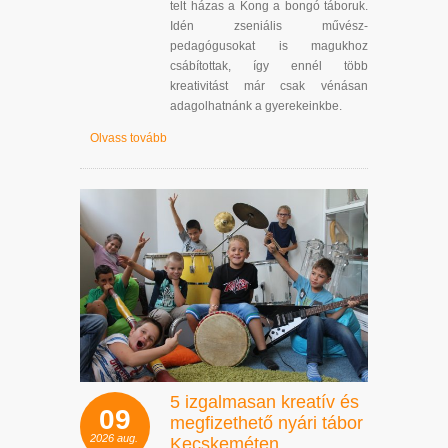
telt házas a Kong a bongó táboruk.
Idén zseniális művész-
pedagógusokat is magukhoz
csábítottak, így ennél több
kreativitást már csak vénásan
adagolhatnánk a gyerekeinkbe.
Olvass tovább
5 izgalmasan kreatív és
09
megfizethető nyári tábor
2026
aug.
Kecskeméten