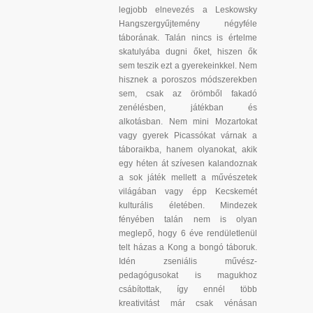
legjobb elnevezés a Leskowsky
Hangszergyűjtemény négyféle
táborának. Talán nincs is értelme
skatulyába dugni őket, hiszen ők
sem teszik ezt a gyerekeinkkel. Nem
hisznek a poroszos módszerekben
sem, csak az örömből fakadó
zenélésben, játékban és
alkotásban. Nem mini Mozartokat
vagy gyerek Picassókat várnak a
táboraikba, hanem olyanokat, akik
egy héten át szívesen kalandoznak
a sok játék mellett a művészetek
világában vagy épp Kecskemét
kulturális életében. Mindezek
fényében talán nem is olyan
meglepő, hogy 6 éve rendületlenül
telt házas a Kong a bongó táboruk.
Idén zseniális művész-
pedagógusokat is magukhoz
csábítottak, így ennél több
kreativitást már csak vénásan