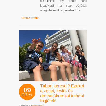
csábítottak, így ennél több
kreativitást már csak vénásan
adagolhatnánk a gyerekeinkbe.
Olvass tovább
Tábort keresel? Ezeket
09
a zenei, festő- és
2026
aug.
drámatáborokat imádni
fogjátok!
Kategória:
Programok