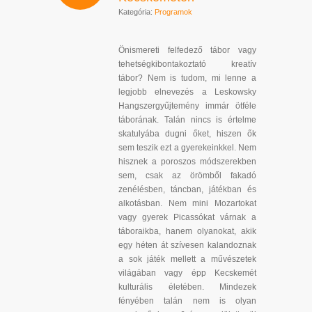
Kategória:
Programok
Önismereti felfedező tábor vagy
tehetségkibontakoztató kreatív
tábor? Nem is tudom, mi lenne a
legjobb elnevezés a Leskowsky
Hangszergyűjtemény immár ötféle
táborának. Talán nincs is értelme
skatulyába dugni őket, hiszen ők
sem teszik ezt a gyerekeinkkel. Nem
hisznek a poroszos módszerekben
sem, csak az örömből fakadó
zenélésben, táncban, játékban és
alkotásban. Nem mini Mozartokat
vagy gyerek Picassókat várnak a
táboraikba, hanem olyanokat, akik
egy héten át szívesen kalandoznak
a sok játék mellett a művészetek
világában vagy épp Kecskemét
kulturális életében. Mindezek
fényében talán nem is olyan