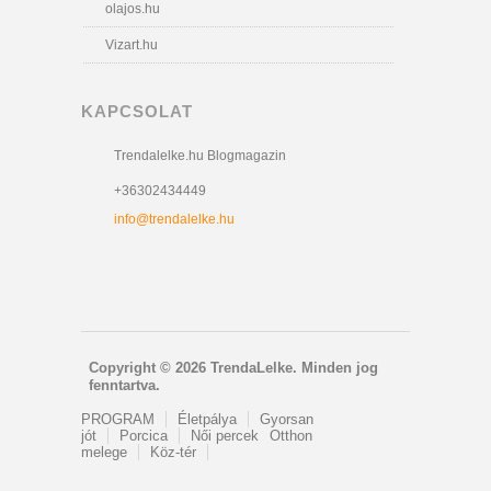
olajos.hu
Vizart.hu
KAPCSOLAT
Trendalelke.hu Blogmagazin
+36302434449
info@trendalelke.hu
Copyright © 2026 TrendaLelke. Minden jog
fenntartva.
PROGRAM
Életpálya
Gyorsan
jót
Porcica
Női percek
Otthon
melege
Köz-tér