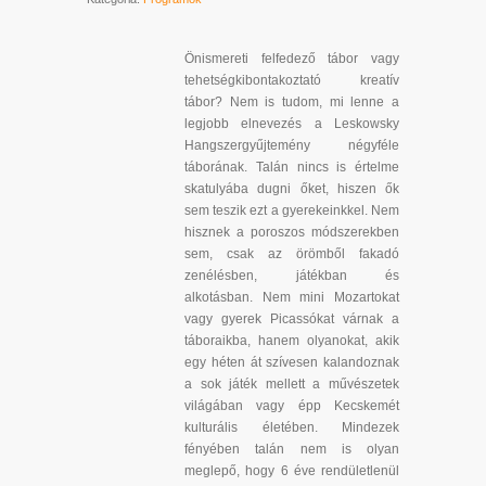
Önismereti felfedező tábor vagy
tehetségkibontakoztató kreatív
tábor? Nem is tudom, mi lenne a
legjobb elnevezés a Leskowsky
Hangszergyűjtemény négyféle
táborának. Talán nincs is értelme
skatulyába dugni őket, hiszen ők
sem teszik ezt a gyerekeinkkel. Nem
hisznek a poroszos módszerekben
sem, csak az örömből fakadó
zenélésben, játékban és
alkotásban. Nem mini Mozartokat
vagy gyerek Picassókat várnak a
táboraikba, hanem olyanokat, akik
egy héten át szívesen kalandoznak
a sok játék mellett a művészetek
világában vagy épp Kecskemét
kulturális életében. Mindezek
fényében talán nem is olyan
meglepő, hogy 6 éve rendületlenül