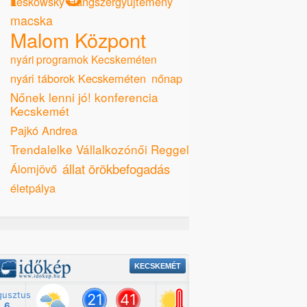
Leskowsky Hangszergyűjtemény
macska
Malom Központ
nyári programok Kecskeméten
nyári táborok Kecskeméten
nőnap
Nőnek lenni jó! konferencia
Kecskemét
Pajkó Andrea
Trendalelke Vállalkozónői Reggeli
állat örökbefogadás
Álomjövő
életpálya