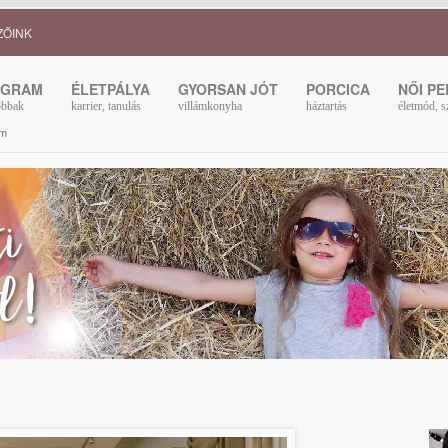
ZŐINK
OGRAM
ÉLETPÁLYA
GYORSAN JÓT
PORCICA
NŐI P
obbak
karrier, tanulás
villámkonyha
háztartás
életmód, s
am