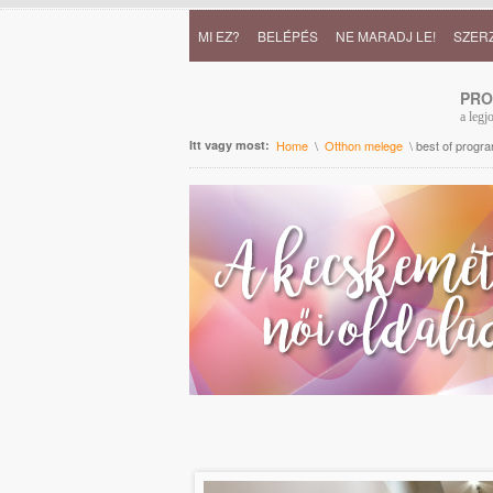
MI EZ?
BELÉPÉS
NE MARADJ LE!
SZER
PR
a legj
Itt vagy most:
Home
\
Otthon melege
\ best of progr