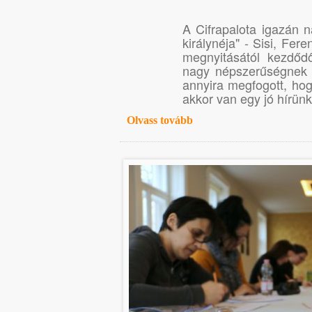
A Cifrapalota igazán 
királynéja" - Sisi, Fer
megnyitásától kezdő
nagy népszerűségnek ö
annyira megfogott, hog
akkor van egy jó hírünk: 
Olvass tovább