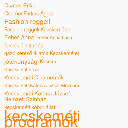
Csatos Erika
CsernusFarkas Ágota
Fashion reggeli
Fashion reggeli Kecskeméten
Fehér Anna
Fehér Anna Luca
felelős állattartás
gazdikereső állatok Kecskeméten
jótékonyság
Kecsap
Kecskemét arcai
Kecskeméti Cicamentők
Kecskeméti Katona József Múzeum
Kecskeméti Katona József
Nemzeti Színház
kecskeméti kóbor állat
kecskeméti
programok