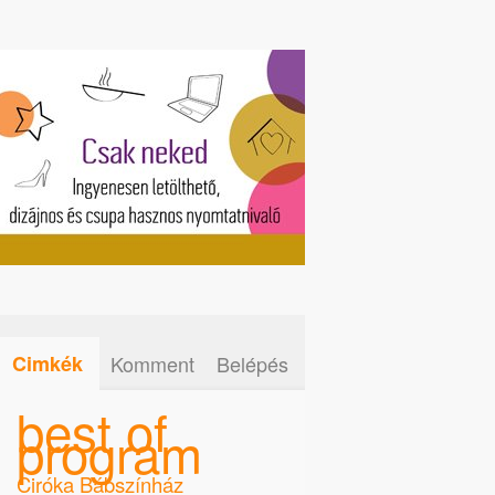
Cimkék
Komment
Belépés
best of
program
Ciróka Bábszínház