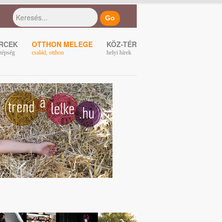
ERCEK
OTTHON MELEGE
KÖZ-TÉR
zépség
család, otthon
helyi hírek