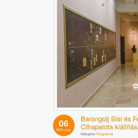
Barangolj Sisi és F
06
Cifrapalota kiállítá
2026
aug.
Kategória:
Programok