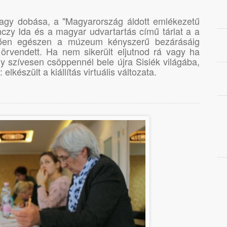
nagy dobása, a "Magyarország áldott emlékezetű
enczy Ida és a magyar udvartartás című tárlat a a
dően egészen a múzeum kényszerű bezárásáig
rvendett. Ha nem sikerült eljutnod rá vagy ha
y szívesen csöppennél bele újra Sisiék világába,
elkészült a kiállítás virtuális változata.