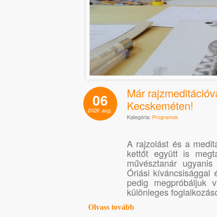
Már rajzmeditációva
06
Kecskeméten!
2026
aug.
Kategória:
Programok
A rajzolást és a medit
kettőt együtt is meg
művésztanár ugyanis R
Óriási kíváncsisággal 
pedig megpróbáljuk v
különleges foglalkozáso
Olvass tovább