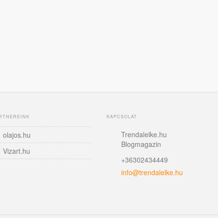
RTNEREINK
KAPCSOLAT
Trendalelke.hu
olajos.hu
Blogmagazin
Vizart.hu
+36302434449
info@trendalelke.hu