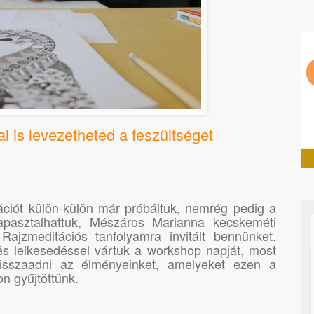
l is levezetheted a feszültséget
ációt külön-külön már próbáltuk, nemrég pedig a
tapasztalhattuk, Mészáros Marianna kecskeméti
ajzmeditációs tanfolyamra invitált bennünket.
és lelkesedéssel vártuk a workshop napját, most
isszaadni az élményeinket, amelyeket ezen a
n gyűjtöttünk.