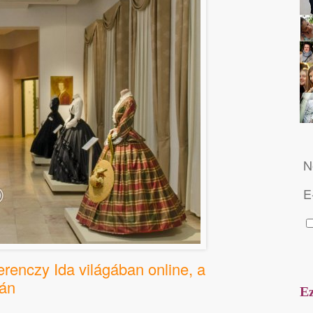
N
E
erenczy Ida világában online, a
sán
Ez