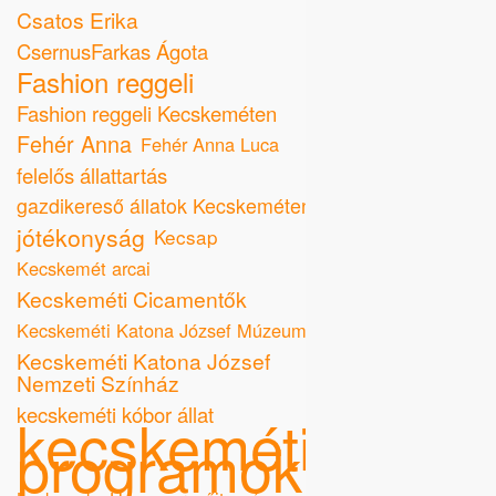
Csatos Erika
CsernusFarkas Ágota
Fashion reggeli
Fashion reggeli Kecskeméten
Fehér Anna
Fehér Anna Luca
felelős állattartás
gazdikereső állatok Kecskeméten
jótékonyság
Kecsap
Kecskemét arcai
Kecskeméti Cicamentők
Kecskeméti Katona József Múzeum
Kecskeméti Katona József
Nemzeti Színház
kecskeméti kóbor állat
kecskeméti
programok