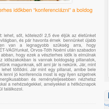
erhes időkben “konferenciázni” a boldog
 lehet, sőt, kötelező! 2,5 éve éljük az életünket
 világban, és pár havonta érnek bennünket újabb
kben van a legnagyobb szükség arra, hogy
ÉT-VÁGYunkat, Orvos-Tóth Noémi után szabadon
 abban, hogy ezek a vészterhes idők is elmúlnak
z időszakokban is vannak boldogság pillanatok,
ünk magunknak, sőt ami jár is nekünk. Jár, mint
l lehet töltődni. Jár mint egy pillanat, amibe bele
k lenni jó konferencia most is egy ilyen szigetnek
energikusabban és reményteljesebben nézhetsz
kal a nehézségekkel, amelyekkel a hétköznapok
l találkozol.