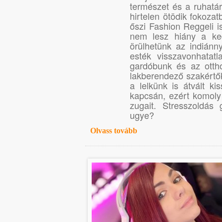
természet és a ruhatá
hirtelen ötödik fokoza
őszi Fashion Reggeli i
nem lesz hiány a ke
örülhetünk az indiánn
esték visszavonhatatl
gardóbunk és az otthon
lakberendező szakértő
a lelkünk is átvált k
kapcsán, ezért komoly
zugait. Stresszoldás
ugye?
Olvass tovább