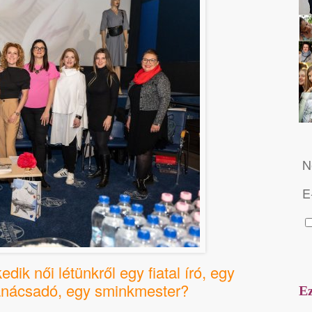
N
E
dik női létünkről egy fiatal író, egy
tanácsadó, egy sminkmester?
Ez