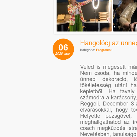
Hangolódj az ünnep
06
Kategória:
Programok
2026
aug.
Veled is megesett már
Nem csoda, ha mindenf
ünnepi dekoráció, 
tökéletesség utáni h
képletből. Ha taval
számodra a karácsony, 
Reggeli. December 3-á
elvárásokkal, hogy t
Helyette pezsgővel,
meghallgathatod az ír
coach megküzdési str
Nevetésben, tanulságo