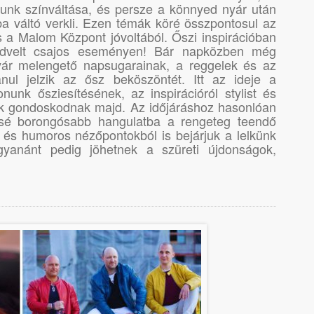
runk színváltása, és persze a könnyed nyár után
tba váltó verkli. Ezen témák köré összpontosul az
s a Malom Központ jóvoltából. Őszi inspirációban
dvelt csajos eseményen! Bár napközben még
yár melengető napsugarainak, a reggelek és az
anul jelzik az ősz beköszöntét. Itt az ideje a
unk ősziesítésének, az inspirációról stylist és
k gondoskodnak majd. Az időjáráshoz hasonlóan
issé borongósabb hangulatba a rengeteg teendő
 és humoros nézőpontokból is bejárjuk a lelkünk
 gyanánt pedig jöhetnek a szüreti újdonságok,