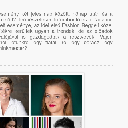
esemény két jeles nap között, nőnap után és a
 előtt? Természetesen formabontó és forradalmi.
lt eseménye, az idei első Fashion Reggeli közel
rítékre kerültek ugyan a trendek, de az előadók
valójával is gazdagodtak a résztvevők. Vajon
ői létünkről egy fiatal író, egy borász, egy
sminkmester?