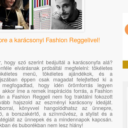
re a karácsonyi Fashion Reggelivel!
, hogy szó szerint beájultál a karácsonyfa alá?
éle elvárásnak próbáltál megfelelni: tökéletes
tökéletes menü, tökéletes ajándékok, és a
ajszában éppen csak magadat felejtetted ki a
y megfogadtad, hogy idén örömforrás legyen
akkor íme a remek inspirációs forrás, a Fashion
n a Fashion Reggeli nem fog traktálni fokozott
ovább hajszold az eszményi karácsony ideáját.
 borral, könyvvel hangolódhatsz az ünnepre,
ó, a borszakértő, a színművész, a stylist és a
atégiáit az ünnepek és a mindennapok kapcsán.
kban és buborékban nem lesz hiány!