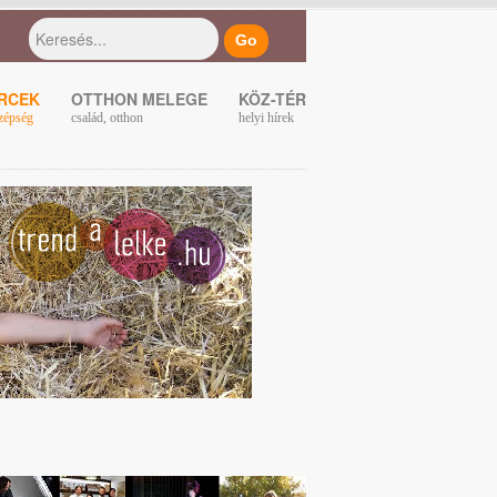
ERCEK
OTTHON MELEGE
KÖZ-TÉR
zépség
család, otthon
helyi hírek