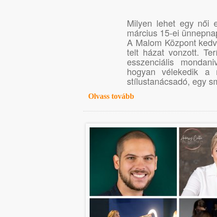
Milyen lehet egy női 
március 15-ei ünnepnap
A Malom Központ kedve
telt házat vonzott. Te
esszenciális mondani
hogyan vélekedik a n
stílustanácsadó, egy 
Olvass tovább