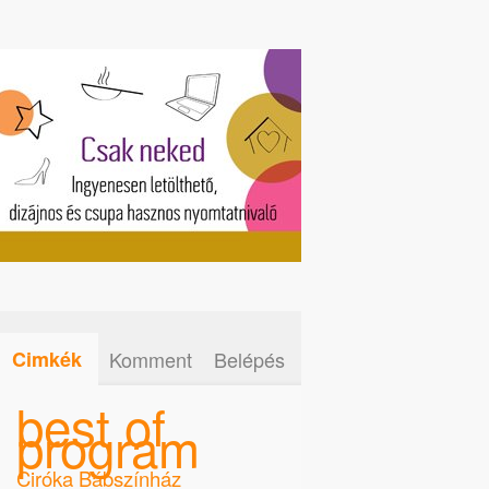
Cimkék
Komment
Belépés
best of
program
Ciróka Bábszínház