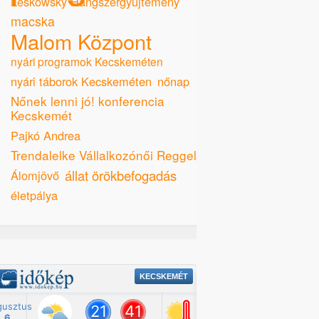
Leskowsky Hangszergyűjtemény
macska
Malom Központ
nyári programok Kecskeméten
nyári táborok Kecskeméten
nőnap
Nőnek lenni jó! konferencia
Kecskemét
Pajkó Andrea
Trendalelke Vállalkozónői Reggeli
állat örökbefogadás
Álomjövő
életpálya