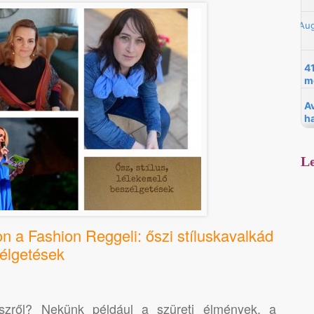
Le
n a Fashion Reggeli: őszi stíluskavalkád
élgetések
szről? Nekünk például a szüreti élmények, a