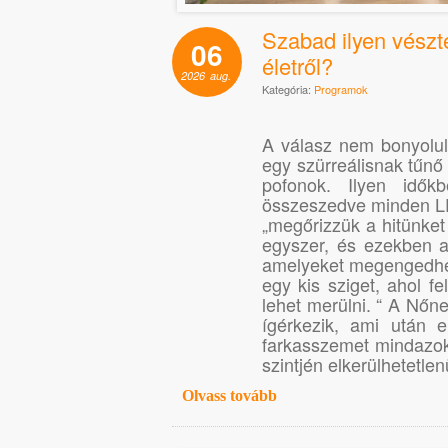
Szabad ilyen vészt
06
életről?
2026
aug.
Kategória:
Programok
A válasz nem bonyolult:
egy szürreálisnak tűnő
pofonok. Ilyen idő
összeszedve minden L
„megőrizzük a hitünket
egyszer, és ezekben a
amelyeket megengedhet
egy kis sziget, ahol fe
lehet merülni. “ A Nőne
ígérkezik, ami után 
farkasszemet mindazok
szintjén elkerülhetetlenü
Olvass tovább