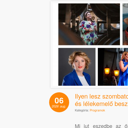
Ilyen lesz szombato
06
és lélekemelő besz
2026
aug.
Kategória:
Programok
Mi jut eszedbe az ő