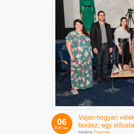
Vajon hogyan véleke
06
borász, egy stílus
2026
aug.
Kategória:
Programok