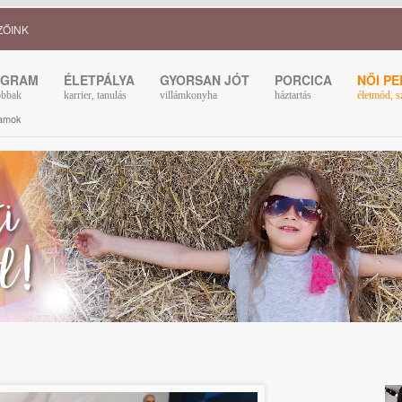
ZŐINK
OGRAM
ÉLETPÁLYA
GYORSAN JÓT
PORCICA
NŐI P
obbak
karrier, tanulás
villámkonyha
háztartás
életmód, s
ramok