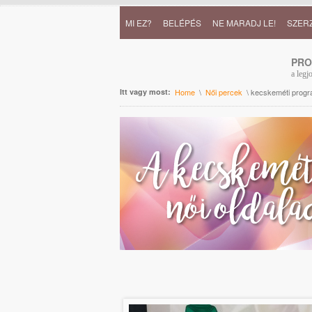
MI EZ?
BELÉPÉS
NE MARADJ LE!
SZER
PR
a legj
Itt vagy most:
Home
\
Női percek
\ kecskeméti prog