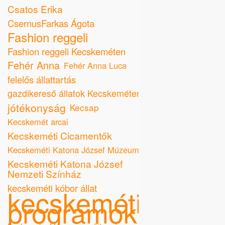
Csatos Erika
CsernusFarkas Ágota
Fashion reggeli
Fashion reggeli Kecskeméten
Fehér Anna
Fehér Anna Luca
felelős állattartás
gazdikereső állatok Kecskeméten
jótékonyság
Kecsap
Kecskemét arcai
Kecskeméti Cicamentők
Kecskeméti Katona József Múzeum
Kecskeméti Katona József
Nemzeti Színház
kecskeméti kóbor állat
kecskeméti
programok