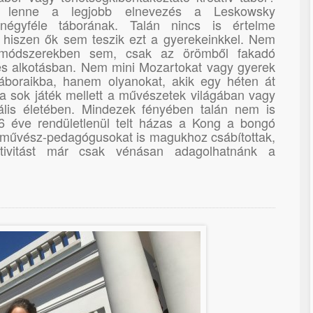
lenne a legjobb elnevezés a Leskowsky
négyféle táborának. Talán nincs is értelme
, hiszen ők sem teszik ezt a gyerekeinkkel. Nem
 módszerekben sem, csak az örömből fakadó
és alkotásban. Nem mini Mozartokat vagy gyerek
áboraikba, hanem olyanokat, akik egy héten át
a sok játék mellett a művészetek világában vagy
ális életében. Mindezek fényében talán nem is
6 éve rendületlenül telt házas a Kong a bongó
s művész-pedagógusokat is magukhoz csábítottak,
tivitást már csak vénásan adagolhatnánk a