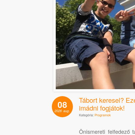
Tábort keresel? Ez
08
imádni fogjátok!
2026
aug.
Kategória:
Programok
Önismereti felfedező t