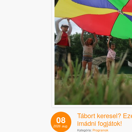
Tábort keresel? Ez
08
imádni fogjátok!
2026
aug.
Kategória:
Programok