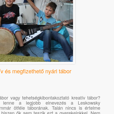
v és megfizethető nyári tábor
ábor vagy tehetségkibontakoztató kreatív tábor?
lenne a legjobb elnevezés a Leskowsky
mmár ötféle táborának. Talán nincs is értelme
, hiszen ők sem teszik ezt a gyerekeinkkel. Nem