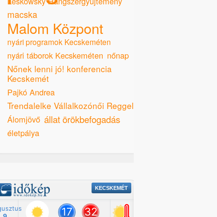
Leskowsky Hangszergyűjtemény
macska
Malom Központ
nyári programok Kecskeméten
nyári táborok Kecskeméten
nőnap
Nőnek lenni jó! konferencia
Kecskemét
Pajkó Andrea
Trendalelke Vállalkozónői Reggeli
állat örökbefogadás
Álomjövő
életpálya