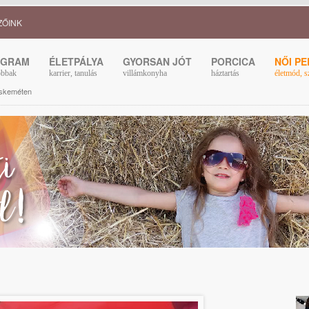
ZŐINK
OGRAM
ÉLETPÁLYA
GYORSAN JÓT
PORCICA
NŐI P
obbak
karrier, tanulás
villámkonyha
háztartás
életmód, s
cskeméten