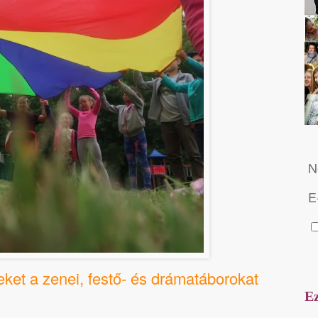
N
E
eket a zenei, festő- és drámatáborokat
Ez