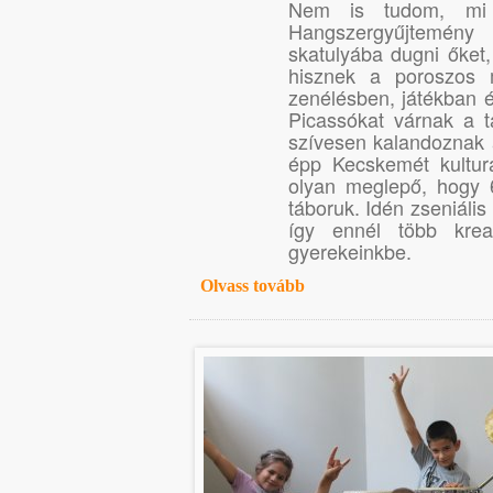
Nem is tudom, mi 
Hangszergyűjtemény 
skatulyába dugni őket
hisznek a poroszos
zenélésben, játékban 
Picassókat várnak a t
szívesen kalandoznak 
épp Kecskemét kultur
olyan meglepő, hogy 
táboruk. Idén zseniáli
így ennél több krea
gyerekeinkbe.
Olvass tovább