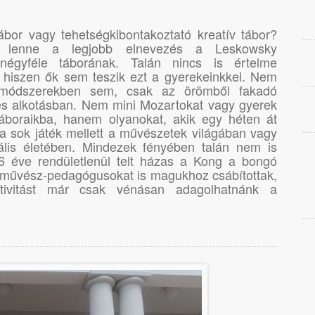
ábor vagy tehetségkibontakoztató kreatív tábor?
lenne a legjobb elnevezés a Leskowsky
négyféle táborának. Talán nincs is értelme
, hiszen ők sem teszik ezt a gyerekeinkkel. Nem
 módszerekben sem, csak az örömből fakadó
és alkotásban. Nem mini Mozartokat vagy gyerek
áboraikba, hanem olyanokat, akik egy héten át
a sok játék mellett a művészetek világában vagy
ális életében. Mindezek fényében talán nem is
6 éve rendületlenül telt házas a Kong a bongó
s művész-pedagógusokat is magukhoz csábítottak,
tivitást már csak vénásan adagolhatnánk a