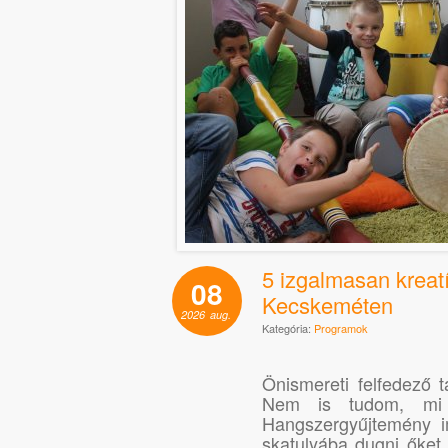
5 izgalmasan kreatí
08
Kecskeméten
2026
aug.
Kategória:
Programok
Önismereti felfedező t
Nem is tudom, mi 
Hangszergyűjtemény i
skatulyába dugni őket