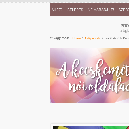
MI EZ?
BELÉPÉS
NE MARADJ LE!
SZER
PR
a legj
Itt vagy most:
Home
\
Női percek
\ nyári táborok Ke