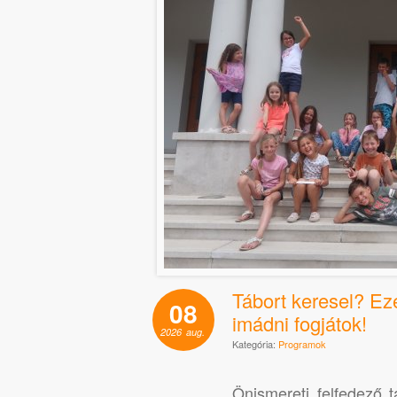
Tábort keresel? Ez
08
imádni fogjátok!
2026
aug.
Kategória:
Programok
Önismereti felfedező t