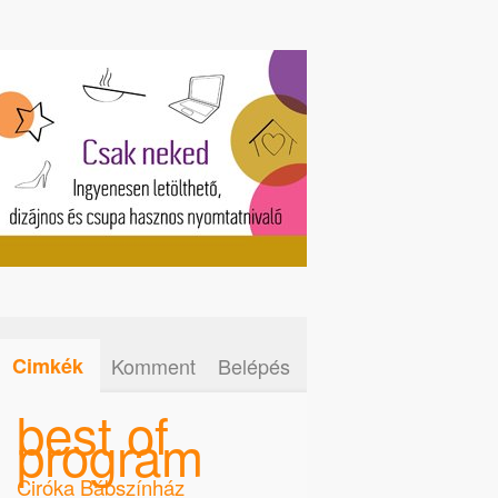
Cimkék
Komment
Belépés
best of
program
Ciróka Bábszínház