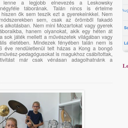
lenne a legjobb elnevezés a Leskowsky
négyféle táborának. Talán nincs is értelme
, hiszen ők sem teszik ezt a gyerekeinkkel. Nem
 módszerekben sem, csak az örömből fakadó
és alkotásban. Nem mini Mozartokat vagy gyerek
áboraikba, hanem olyanokat, akik egy héten át
a sok játék mellett a művészetek világában vagy
ális életében. Mindezek fényében talán nem is
6 éve rendületlenül telt házas a Kong a bongó
s művész-pedagógusokat is magukhoz csábítottak,
tivitást már csak vénásan adagolhatnánk a
Le