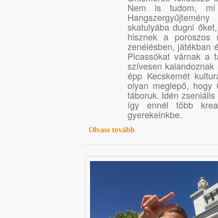
Nem is tudom, mi 
Hangszergyűjtemény 
skatulyába dugni őket
hisznek a poroszos
zenélésben, játékban 
Picassókat várnak a t
szívesen kalandoznak 
épp Kecskemét kultur
olyan meglepő, hogy 
táboruk. Idén zseniáli
így ennél több krea
gyerekeinkbe.
Olvass tovább