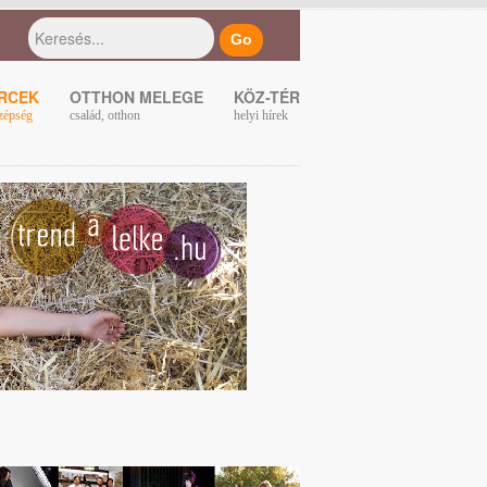
ERCEK
OTTHON MELEGE
KÖZ-TÉR
zépség
család, otthon
helyi hírek