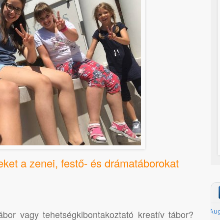
eket a zenei, festő- és drámatáborokat
ábor vagy tehetségkibontakoztató kreatív tábor?