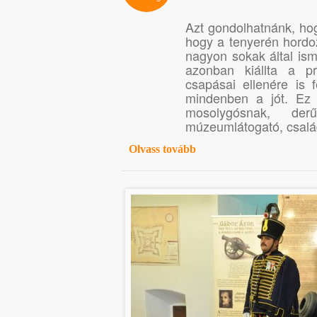
Azt gondolhatnánk, ho
hogy a tenyerén hordoz
nagyon sokak által ism
azonban kiállta a pr
csapásai ellenére is f
mindenben a jót. Ez a
mosolygósnak, de
múzeumlátogató, csalá
Olvass tovább