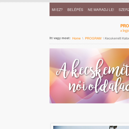
MI EZ?
BELÉPÉS
NE MARADJ LE!
SZER
PR
a legj
Itt vagy most:
Home
\
PROGRAM
\ Kecskeméti Kat