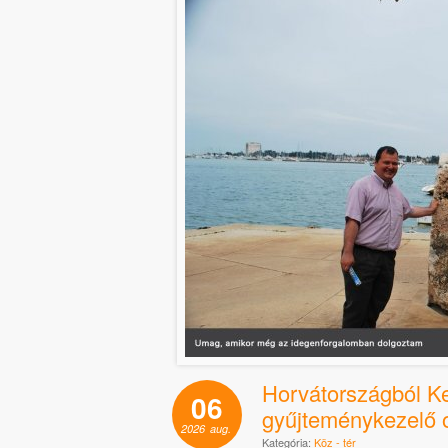
Horvátországból Ke
06
gyűjteménykezelő 
2026
aug.
Kategória:
Köz - tér