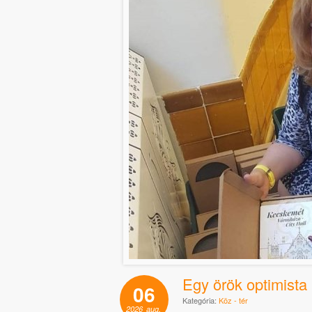
Egy örök optimista
06
Kategória:
Köz - tér
2026
aug.