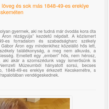
 löveg és sok más 1848-49-es ereklye
cskeméten
olyan gyermek, aki ne tudná már óvodás kora óta
or Áron rézágyúja” kezdetű népdalt. A közismert
49-es forradalom és szabadságharc székely
 Gábor Áron egy mindenkihez közelálló hős lett,
 székely találékonyság, a meg nem alkuvás, a
siesség. Emellett egy „emberi” hős, nem hérosz,
, aki akár a szomszédunk vagy ismerősünk is
Nemzeti Múzeumból hányatott sorsú, becses
, 1848-49-es ereklye érkezett Kecskemétre, s
Cifrapalotában vendégeskednek.