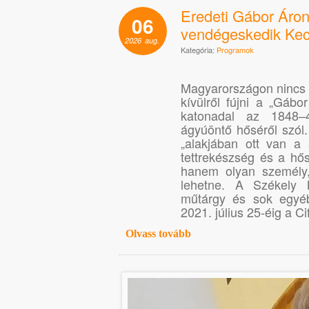
Eredeti Gábor Áron
06
vendégeskedik Ke
2026
aug.
Kategória:
Programok
Magyarországon nincs 
kívülről fújni a „Gáb
katonadal az 1848–
ágyúöntő hőséről szól.
„alakjában ott van a
tettrekészség és a hő
hanem olyan személy
lehetne. A Székely 
műtárgy és sok egyéb
2021. július 25-éig a 
Olvass tovább