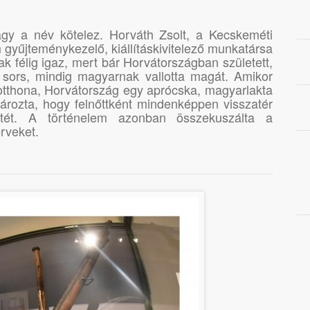
y a név kötelez. Horváth Zsolt, a Kecskeméti
yűjteménykezelő, kiállításkivitelező munkatársa
 félig igaz, mert bár Horvátországban született,
a sors, mindig magyarnak vallotta magát. Amikor
őotthona, Horvátország egy aprócska, magyarlakta
atározta, hogy felnőttként mindenképpen visszatér
etét. A történelem azonban összekuszálta a
erveket.