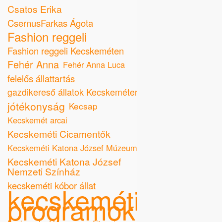
Csatos Erika
CsernusFarkas Ágota
Fashion reggeli
Fashion reggeli Kecskeméten
Fehér Anna
Fehér Anna Luca
felelős állattartás
gazdikereső állatok Kecskeméten
jótékonyság
Kecsap
Kecskemét arcai
Kecskeméti Cicamentők
Kecskeméti Katona József Múzeum
Kecskeméti Katona József
Nemzeti Színház
kecskeméti kóbor állat
kecskeméti
programok