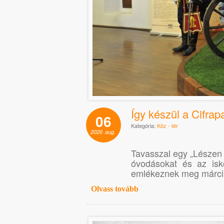
Így készül a Cifrap
06
Kategória:
Köz - tér
2026
aug.
Tavasszal egy „Lészen 
óvodásokat és az isko
emlékeznek meg márciu
Olvass tovább