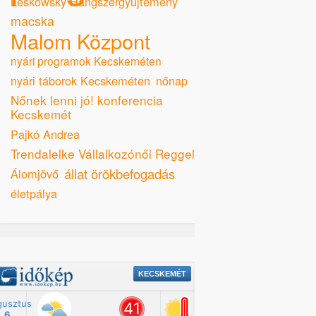
Leskowsky Hangszergyűjtemény
macska
Malom Központ
nyári programok Kecskeméten
nyári táborok Kecskeméten
nőnap
Nőnek lenni jó! konferencia
Kecskemét
Pajkó Andrea
Trendalelke Vállalkozónői Reggeli
állat örökbefogadás
Álomjövő
életpálya