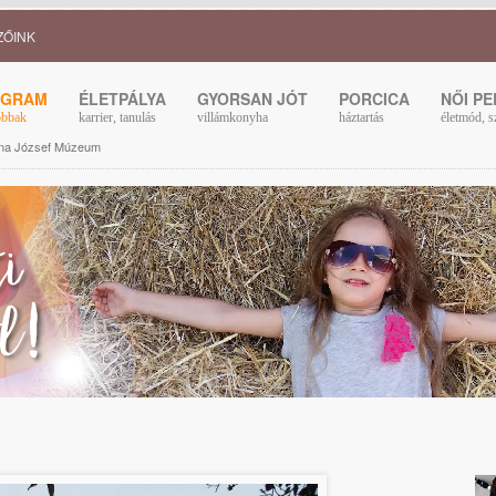
ZŐINK
OGRAM
ÉLETPÁLYA
GYORSAN JÓT
PORCICA
NŐI P
obbak
karrier, tanulás
villámkonyha
háztartás
életmód, s
ona József Múzeum