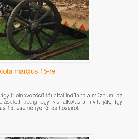
alota március 15-re
ágyú” elnevezésű tárlattal indítana a múzeum, az
lásokat pedig egy kis alkotásra invitálják, így
s 15. eseményeiről és hőseiről.