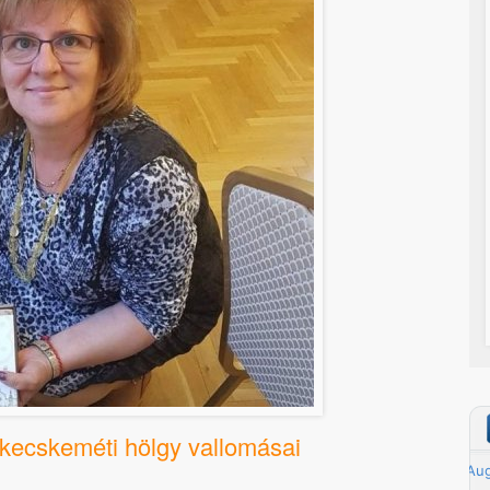
 kecskeméti hölgy vallomásai