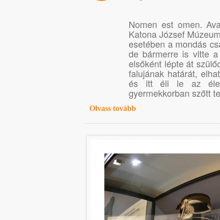
Nomen est omen. Avag
Katona József Múzeum g
esetében a mondás csak
de bármerre is vitte 
elsőként lépte át szül
falujának határát, elh
és itt éli le az él
gyermekkorban szőtt t
Olvass tovább