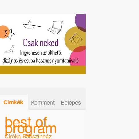
Cimkék
Komment
Belépés
best of
program
Ciróka Bábszínház