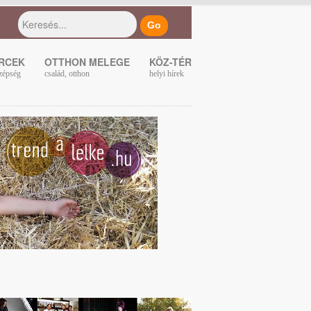
ERCEK
OTTHON MELEGE
KÖZ-TÉR
zépség
család, otthon
helyi hírek