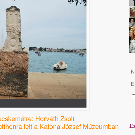
N
E
cskemétre: Horváth Zsolt
otthonra lelt a Katona József Múzeumban
Ez