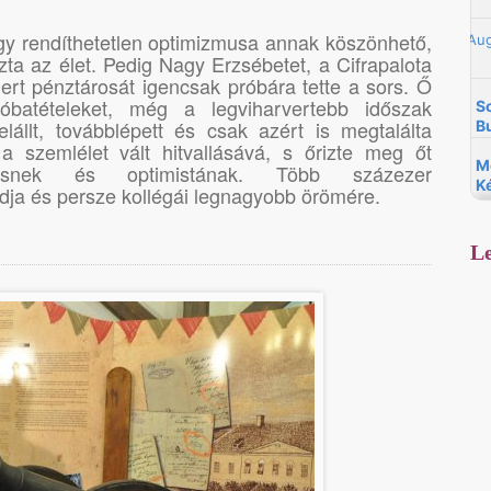
gy rendíthetetlen optimizmusa annak köszönhető,
ta az élet. Pedig Nagy Erzsébetet, a Cifrapalota
ert pénztárosát igencsak próbára tette a sors. Ő
óbatételeket, még a legviharvertebb időszak
elállt, továbblépett és csak azért is megtalálta
 szemlélet vált hitvallásává, s őrizte meg őt
rűsnek és optimistának. Több százezer
dja és persze kollégái legnagyobb örömére.
Le