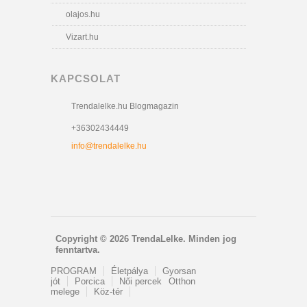
olajos.hu
Vizart.hu
KAPCSOLAT
Trendalelke.hu Blogmagazin
+36302434449
info@trendalelke.hu
Copyright © 2026 TrendaLelke. Minden jog
fenntartva.
PROGRAM
Életpálya
Gyorsan
jót
Porcica
Női percek
Otthon
melege
Köz-tér