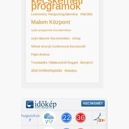
kecskeméti
programok
macska
Leskowsky Hangszergyűjtemény
Malom Központ
nyári programok Kecskeméten
nyári táborok Kecskeméten
nőnap
Nőnek lenni jó! konferencia Kecskemét
Pajkó Andrea
Trendalelke Vállalkozónői Reggeli
Álomjövő
állat örökbefogadás
életpálya