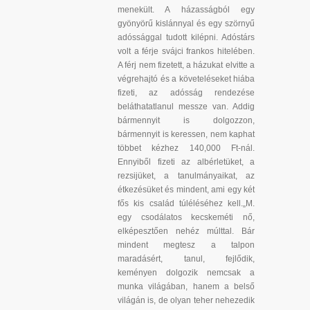
menekült. A házasságból egy
gyönyörű kislánnyal és egy szörnyű
adóssággal tudott kilépni. Adóstárs
volt a férje svájci frankos hitelében.
A férj nem fizetett, a házukat elvitte a
végrehajtó és a követeléseket hiába
fizeti, az adósság rendezése
beláthatatlanul messze van. Addig
bármennyit is dolgozzon,
bármennyit is keressen, nem kaphat
többet kézhez 140,000 Ft-nál.
Ennyiből fizeti az albérletüket, a
rezsijüket, a tanulmányaikat, az
étkezésüket és mindent, ami egy két
fős kis család túléléséhez kell.„M.
egy csodálatos kecskeméti nő,
elképesztően nehéz múlttal. Bár
mindent megtesz a talpon
maradásért, tanul, fejlődik,
keményen dolgozik nemcsak a
munka világában, hanem a belső
világán is, de olyan teher nehezedik