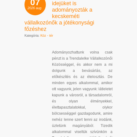
07
idejüket is
2026
aug.
adományozták a
kecskeméti
vállalkozónők a jótékonysági
főzéshez
Kategória:
Köz - tér
Adományozhattunk volna csak
pénzt is a Trendalelke Vállalkozónői
Közösséggel, és akkor nem a mi
dolgunk a bevásárlás, az
előkészítés és az ételosztás. De
minden egyes alkalommal, amikor
ott vagyunk, jelen vagyunk: látleletet
kapunk a városról, a társadalomról,
és olyan élményekkel,
élettapasztalatokkal, olykor
bölcsességgel gazdagodunk, amire
nehéz lenne szert tenni az irodánk,
üzletünk magányából. Tizedik
alkalommal viseltük szívünkön a