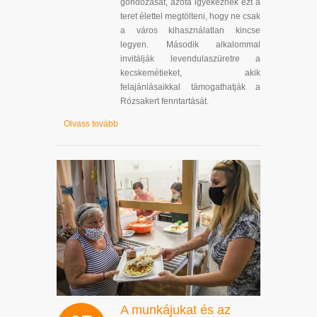
gondozását, azóta igyekeznek ezt a
teret élettel megtölteni, hogy ne csak
a város kihasználatlan kincse
legyen. Második alkalommal
invitálják levendulaszüretre a
kecskemétieket, akik
felajánlásaikkal támogathatják a
Rózsakert fenntartását.
Olvass tovább
A munkájukat és az