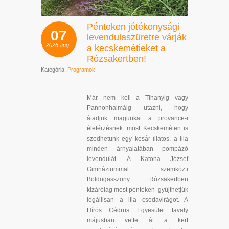
Pénteken jótékonysági
07
levendulaszüretre várják
2026
aug.
a kecskemétieket a
Rózsakertben!
Kategória:
Programok
Már nem kell a Tihanyig vagy
Pannonhalmáig utazni, hogy
átadjuk magunkat a provance-i
életérzésnek: most Kecskeméten is
szedhetünk egy kosár illatos, a lila
minden árnyalatában pompázó
levendulát. A Katona József
Gimnáziummal szemközti
Boldogasszony Rózsakertben
kizárólag most pénteken gyűjthetjük
legállisan a lila csodavirágot. A
Hírös Cédrus Egyesület tavaly
májusban vette át a kert