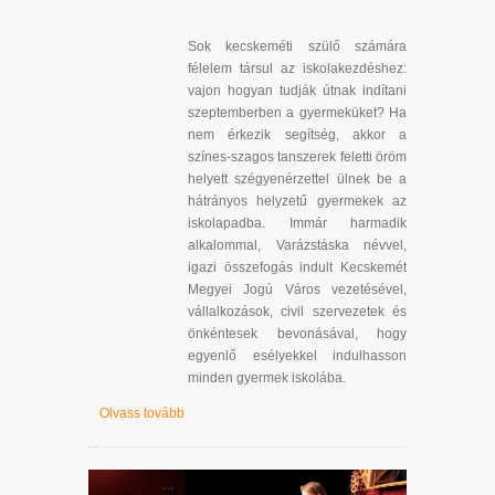
Sok kecskeméti szülő számára
félelem társul az iskolakezdéshez:
vajon hogyan tudják útnak indítani
szeptemberben a gyermeküket? Ha
nem érkezik segítség, akkor a
színes-szagos tanszerek feletti öröm
helyett szégyenérzettel ülnek be a
hátrányos helyzetű gyermekek az
iskolapadba. Immár harmadik
alkalommal, Varázstáska névvel,
igazi összefogás indult Kecskemét
Megyei Jogú Város vezetésével,
vállalkozások, civil szervezetek és
önkéntesek bevonásával, hogy
egyenlő esélyekkel indulhasson
minden gyermek iskolába.
Olvass tovább