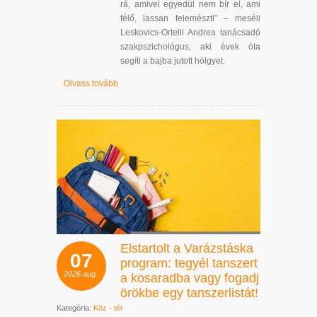
rá, amivel egyedül nem bír el, ami
félő, lassan felemészti” – meséli
Leskovics-Ortelli Andrea tanácsadó
szakpszichológus, aki évek óta
segíti a bajba jutott hölgyet.
Olvass tovább
Elstartolt a Varázstáska
07
program: tegyél tanszert
2026
aug.
a kosaradba vagy fogadj
örökbe egy tanszerlistát!
Kategória:
Köz - tér