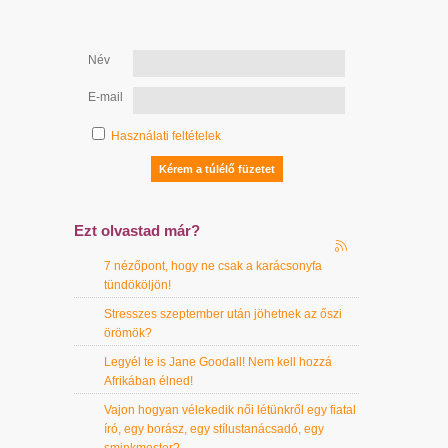
Név
E-mail
Használati feltételek
Ezt olvastad már?
7 nézőpont, hogy ne csak a karácsonyfa
tündököljön!
Stresszes szeptember után jöhetnek az őszi
örömök?
Legyél te is Jane Goodall! Nem kell hozzá
Afrikában élned!
Vajon hogyan vélekedik női létünkről egy fiatal
író, egy borász, egy stílustanácsadó, egy