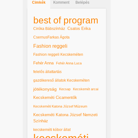
Cimkék
Komment
Belépés
best of program
Csatos Erika
Ciróka Bábszínház
CsernusFarkas Ágota
Fashion reggeli
Fashion reggeli Kecskeméten
Fehér Anna
Fehér Anna Luca
felelős állattartás
gazdikereső állatok Kecskeméten
jótékonyság
Kecsap
Kecskemét arcai
Kecskeméti Cicamentők
Kecskeméti Katona József Múzeum
Kecskeméti Katona József Nemzeti
Színház
kecskeméti kóbor állat