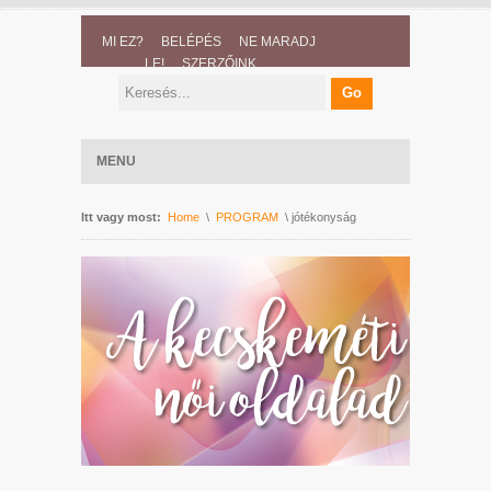
MI EZ?
BELÉPÉS
NE MARADJ
LE!
SZERZŐINK
MENU
Itt vagy most:
Home
\
PROGRAM
\ jótékonyság