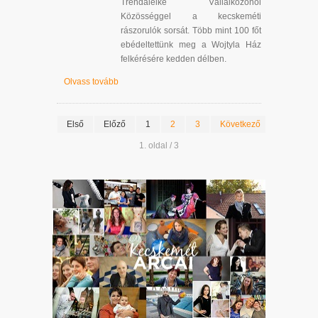
Trendalelke Vállalkozónői
Közösséggel a kecskeméti
rászorulók sorsát. Több mint 100 főt
ebédeltettünk meg a Wojtyla Ház
felkérésére kedden délben.
Olvass tovább
Első
Előző
1
2
3
Következő
Utolsó
1. oldal / 3