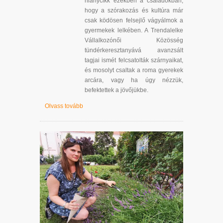
hiánycikk ezekben a családokban,
hogy a szórakozás és kultúra már
csak ködösen felsejlő vágyálmok a
gyermekek lelkében. A Trendalelke
Vállalkozónői Közösség
tündérkeresztanyává avanzsált
tagjai ismét felcsatolták szárnyaikat,
és mosolyt csaltak a roma gyerekek
arcára, vagy ha úgy nézzük,
befektettek a jövőjükbe.
Olvass tovább