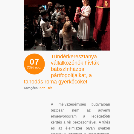
Tündérkeresztanya
07
vállalkozónők hívták
2026
aug.
bábszínházba
pártfogoltjaikat, a
tanodás roma gyerkőcöket
Kategória:
Köz - tér
A mélyszegénység bugyraiban
biztosan nem az adventi
élményprogram a legégetőbb
kérdés a tél beköszöntével. A fűtés
és az élelmiszer olyan gyakori