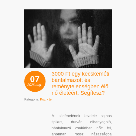
3000 Ft egy kecskeméti
07
bántalmazott és
2026
aug.
reménytelenségben élő
nő életéért. Segítesz?
Kategória:
Köz - tér
M. történetének kezdete sajnos
tipikus, durván elhanyagoló,
bántalmazó családban nőtt fel,
ahonnan rossz házasságba