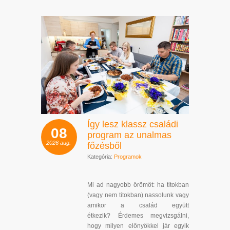
Így lesz klassz családi
08
program az unalmas
2026
aug.
főzésből
Kategória:
Programok
Mi ad nagyobb örömöt: ha titokban
(vagy nem titokban) nassolunk vagy
amikor a család együtt
étkezik? Érdemes megvizsgálni,
hogy milyen előnyökkel jár egyik