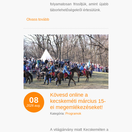
folyamatosan frissítjük, amint újabb
táborlehetőségekről értesülünk.
Olvass tovább
Kövesd online a
08
kecskeméti március 15-
2026
aug.
ei megemlékezéseket!
Kategória:
Programok
A világjárvány miatt Kecskeméten a