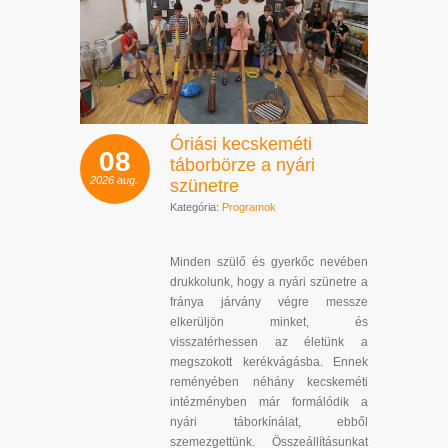
Óriási kecskeméti
08
táborbörze a nyári
2026
aug.
szünetre
Kategória:
Programok
Minden szülő és gyerkőc nevében
drukkolunk, hogy a nyári szünetre a
fránya járvány végre messze
elkerüljön minket, és
visszatérhessen az életünk a
megszokott kerékvágásba. Ennek
reményében néhány kecskeméti
intézményben már formálódik a
nyári táborkínálat, ebből
szemezgettünk. Összeállításunkat