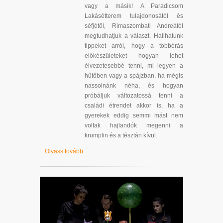
vagy a másik! A Paradicsom
Lakásétterem tulajdonosától és
séfjétől, Rimaszombati Andreától
megtudhatjuk a választ. Hallhatunk
tippeket arról, hogy a többórás
előkészületeket hogyan lehet
élvezetesebbé tenni, mi legyen a
hűtőben vagy a spájzban, ha mégis
nassolnánk néha, és hogyan
próbáljuk változatossá tenni a
családi étrendet akkor is, ha a
gyerekek eddig semmi mást nem
voltak hajlandók megenni a
krumplin és a tésztán kívül.
Olvass tovább