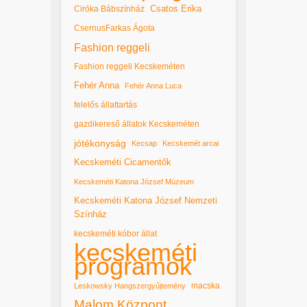
Csatos Erika
Ciróka Bábszínház
CsernusFarkas Ágota
Fashion reggeli
Fashion reggeli Kecskeméten
Fehér Anna
Fehér Anna Luca
felelős állattartás
gazdikereső állatok Kecskeméten
jótékonyság
Kecsap
Kecskemét arcai
Kecskeméti Cicamentők
Kecskeméti Katona József Múzeum
Kecskeméti Katona József Nemzeti
Színház
kecskeméti kóbor állat
kecskeméti
programok
macska
Leskowsky Hangszergyűjtemény
Malom Központ