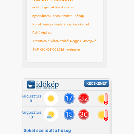
nyári programok Kecskeméten
nyári táborok Kecskeméten
nőnap
Nőnek lenni jó! konferencia Kecskemét
Pajkó Andrea
Trendalelke Vállalkozónői Reggeli
Álomjövő
állat örökbefogadás
életpálya