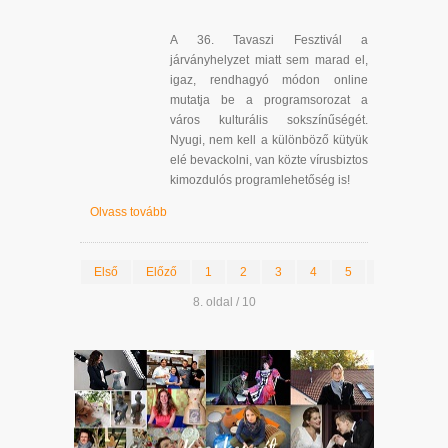
A 36. Tavaszi Fesztivál a
járványhelyzet miatt sem marad el,
igaz, rendhagyó módon online
mutatja be a programsorozat a
város kulturális sokszínűségét.
Nyugi, nem kell a különböző kütyük
elé bevackolni, van közte vírusbiztos
kimozdulós programlehetőség is!
Olvass tovább
Első
Előző
1
2
3
4
5
6
7
8. oldal / 10