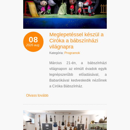
Meglepetéssel készül a
08
Ciróka a bábszínházi
2026
aug.
világnapra
Kategória:
Programok
Március 21-én, a bábszínházi
világnapon az elmúlt évadok egyik
legnépszerűbb előadásával, a
Babarókával kedveskedik nézőinek
a Ciróka Bábszínház.
Olvass tovább