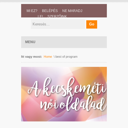
MI EZ?
BELÉPÉS
NE MARADJ
LE!
SZERZŐINK
MENU
Itt vagy most:
Home
\ best of program