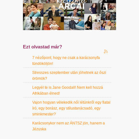
Ezt olvastad már?
7 nézőpont, hogy ne csak a karácsonyfa
tündököljön!
Stresszes szeptember után jöhetnek az őszi
örömök?
Legyél te is Jane Goodall! Nem kell hozzá
Afrikában élned!
Vajon hogyan vélekedik női létünkről egy fiatal
író, egy borász, egy stílustanácsadó, egy
sminkmester?
Karácsonykor nem az ÁNTSZ jön, hanem a
Jézuska