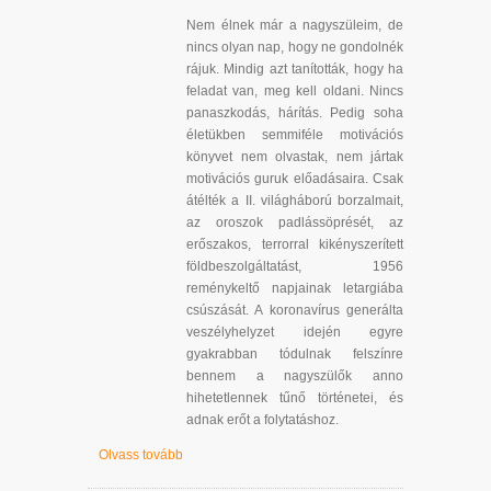
Nem élnek már a nagyszüleim, de
nincs olyan nap, hogy ne gondolnék
rájuk. Mindig azt tanították, hogy ha
feladat van, meg kell oldani. Nincs
panaszkodás, hárítás. Pedig soha
életükben semmiféle motivációs
könyvet nem olvastak, nem jártak
motivációs guruk előadásaira. Csak
átélték a II. világháború borzalmait,
az oroszok padlássöprését, az
erőszakos, terrorral kikényszerített
földbeszolgáltatást, 1956
reménykeltő napjainak letargiába
csúszását. A koronavírus generálta
veszélyhelyzet idején egyre
gyakrabban tódulnak felszínre
bennem a nagyszülők anno
hihetetlennek tűnő történetei, és
adnak erőt a folytatáshoz.
Olvass tovább