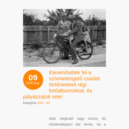
Elevenítsétek fel a
09
szívmelengető családi
2026
aug.
történeteket régi
fotóalbumokkal, és
pályázzatok vele!
Kategória:
Köz - tér
Akár megható vagy vicces, de
mindenképpen kár lenne, ha a