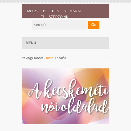
MI EZ?
BELÉPÉS
NE MARADJ
LE!
SZERZŐINK
MENU
Itt vagy most:
Home
\ család