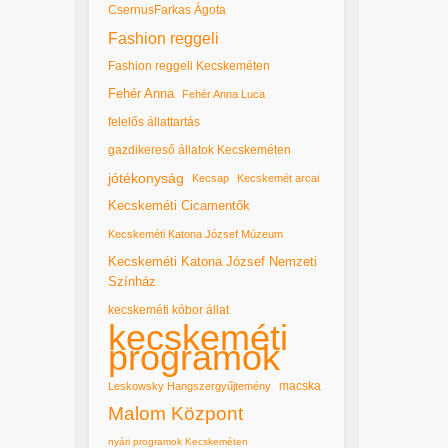
CsernusFarkas Ágota
Fashion reggeli
Fashion reggeli Kecskeméten
Fehér Anna
Fehér Anna Luca
felelős állattartás
gazdikereső állatok Kecskeméten
jótékonyság
Kecsap
Kecskemét arcai
Kecskeméti Cicamentők
Kecskeméti Katona József Múzeum
Kecskeméti Katona József Nemzeti
Színház
kecskeméti kóbor állat
kecskeméti
programok
macska
Leskowsky Hangszergyűjtemény
Malom Központ
nyári programok Kecskeméten