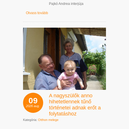
Pajkó Andrea interjúja
Olvass tovább
A nagyszülők anno
09
hihetetlennek tűnő
2026
aug.
történetei adnak erőt a
folytatáshoz
Kategória:
Otthon melege