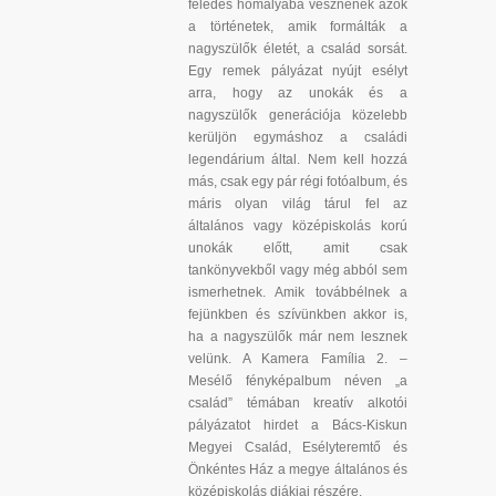
feledés homályába vesznének azok
a történetek, amik formálták a
nagyszülők életét, a család sorsát.
Egy remek pályázat nyújt esélyt
arra, hogy az unokák és a
nagyszülők generációja közelebb
kerüljön egymáshoz a családi
legendárium által. Nem kell hozzá
más, csak egy pár régi fotóalbum, és
máris olyan világ tárul fel az
általános vagy középiskolás korú
unokák előtt, amit csak
tankönyvekből vagy még abból sem
ismerhetnek. Amik továbbélnek a
fejünkben és szívünkben akkor is,
ha a nagyszülők már nem lesznek
velünk. A Kamera Família 2. –
Mesélő fényképalbum néven „a
család” témában kreatív alkotói
pályázatot hirdet a Bács-Kiskun
Megyei Család, Esélyteremtő és
Önkéntes Ház a megye általános és
középiskolás diákjai részére.