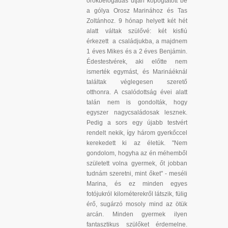
örökbefogadás útján kopogtatott be
a gólya Orosz Marinához és Tas
Zoltánhoz. 9 hónap helyett két hét
alatt váltak szülővé: két kisfiú
érkezett a családjukba, a majdnem
1 éves Mikes és a 2 éves Benjámin.
Édestestvérek, aki előtte nem
ismerték egymást, és Marináéknál
találtak véglegesen szerető
otthonra. A csalódottság évei alatt
talán nem is gondolták, hogy
egyszer nagycsaládosak lesznek.
Pedig a sors egy újabb testvért
rendelt nekik, így három gyerkőccel
kerekedett ki az életük. "Nem
gondolom, hogyha az én méhemből
született volna gyermek, őt jobban
tudnám szeretni, mint őket" - meséli
Marina, és ez minden egyes
fotójukról kilométerekről látszik, fülig
érő, sugárzó mosoly mind az ötük
arcán. Minden gyermek ilyen
fantasztikus szülőket érdemelne.