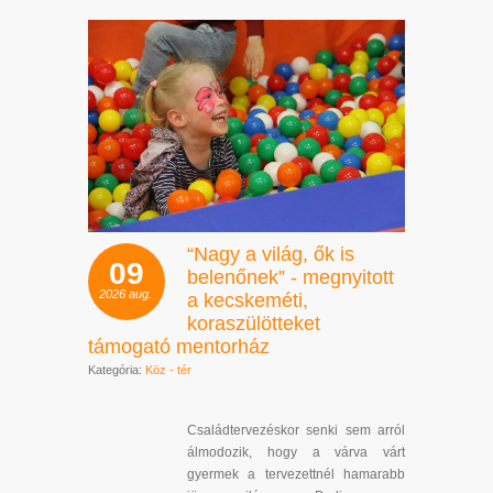
“Nagy a világ, ők is
09
belenőnek” - megnyitott
2026
aug.
a kecskeméti,
koraszülötteket
támogató mentorház
Kategória:
Köz - tér
Családtervezéskor senki sem arról
álmodozik, hogy a várva várt
gyermek a tervezettnél hamarabb