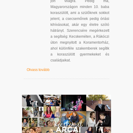
jön világra. Pedig ma,
Magyarországon minden 10. baba
koraszülött, ami a szülőknek sokkot
jelent, a csecsemőnek pedig óriási
kihívásokat, akár egy életre szóló
hátrányt. Szerencsére megérkezett
a segítség: Kecskeméten, a Rákóczi
úton megnyitott a Koramentorház,
ahol különféle szakemberek segítik
a koraszülött gyermekeket és
családjaikat.
Olvass tovább