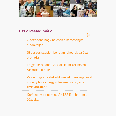
Ezt olvastad már?
7 nézőpont, hogy ne csak a karácsonyfa
tündököljön!
Stresszes szeptember után jöhetnek az őszi
örömök?
Legyél te is Jane Goodall! Nem kell hozzá
Afrikában élned!
Vajon hogyan vélekedik női létünkről egy fiatal
író, egy borász, egy stílustanácsadó, egy
sminkmester?
Karácsonykor nem az ÁNTSZ jön, hanem a
Jézuska