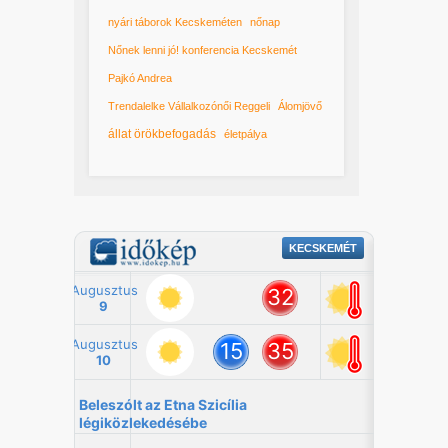
nyári táborok Kecskeméten
nőnap
Nőnek lenni jó! konferencia Kecskemét
Pajkó Andrea
Trendalelke Vállalkozónői Reggeli
Álomjövő
állat örökbefogadás
életpálya