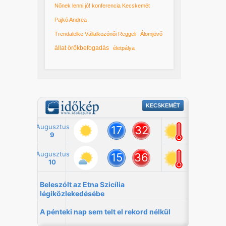
Nőnek lenni jó! konferencia Kecskemét
Pajkó Andrea
Trendalelke Vállalkozónői Reggeli
Álomjövő
állat örökbefogadás
életpálya