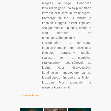
magvas tanulságai. Gondosan
tervezel vagy az utolsó pillanatban
kezdesz el felkészülni az ünnepre?
Bármelyik típusba is tartozz, a
Fashion Reggeli instant tippekkel
szolgált mindkét típusnak, amiről te
sem maradsz le az
élménybeszámolónknak
köszönhetően. A karácsonyi
Fashion Reggelin nem hajszoltuk a
tökéletes karácsony ideáját:
csajosan, de a meghívott
szakemberek segítségével és
Molnár Kata műsorvezetővel
tartalmasan hangolódtunk az év
legcsillogóbb ünnepére a Malom
Moziban. Most szombaton is
megérte korán kelni!
Olvass tovább