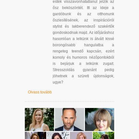
esték visszavonhatatlanul jelzik az
ősz beköszöntét. Itt az ideje a
gardóbunk és az otthonunk
ősziesítésének, az inspirációról
stylist és lakberendező szakértők
gondoskodnak majd. Az időjáráshoz
hasonlóan a lelkünk is átvált kissé
borongósabb hangulatba a
rengeteg teendő kapcsán, ezért
komoly és humoros nézőpontokból
is bejárjuk a lelkünk zugait.
Stresszoldás gyanánt pedig
jöhetnek a szüreti újdonságok,
ugye?
Olvass tovább