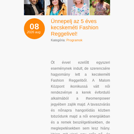
Ünnepelj az 5 éves
08
kecskeméti Fashion
2026
aug.
Reggelivel!
Kategória:
Programok
Öt évvel ezelőtt egyszeri
eseménynek indult, de szerencsére
hagyomány lett a kecskeméti
Fashion Reggeliből. A Malom
Központ ikonikussá vált női
rendezvénye a kerek évforduló
alkalmából a #womenpower
jegyében zajlik majd. A tavaszvárás
és nőnapra hangolódás közben
tobzódunk majd a női energiákban
és a remek beszélgetésekben, de
meglepetésekben sem lesz hiány.