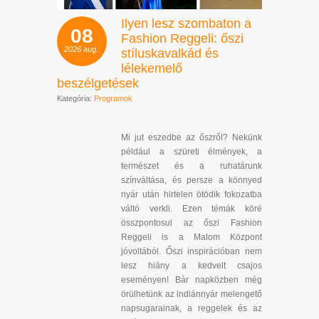
Ilyen lesz szombaton a
08
Fashion Reggeli: őszi
2026
aug.
stíluskavalkád és
lélekemelő
beszélgetések
Kategória:
Programok
Mi jut eszedbe az őszről? Nekünk
például a szüreti élmények, a
természet és a ruhatárunk
színváltása, és persze a könnyed
nyár után hirtelen ötödik fokozatba
váltó verkli. Ezen témák köré
összpontosul az őszi Fashion
Reggeli is a Malom Központ
jóvoltából. Őszi inspirációban nem
lesz hiány a kedvelt csajos
eseményen! Bár napközben még
örülhetünk az indiánnyár melengető
napsugarainak, a reggelek és az