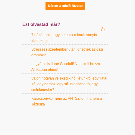
Ezt olvastad már?
7 nézőpont, hogy ne csak a karácsonyfa
tündököljön!
Stresszes szeptember után jöhetnek az őszi
örömök?
Legyél te is Jane Goodall! Nem kell hozzá
Afrikában élned!
Vajon hogyan vélekedik női létünkről egy fiatal
író, egy borász, egy stílustanácsadó, egy
sminkmester?
Karácsonykor nem az ÁNTSZ jön, hanem a
Jézuska