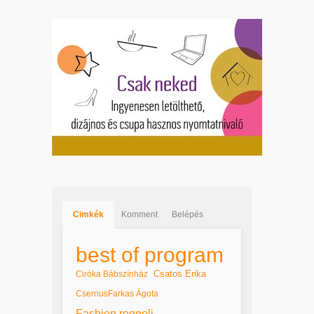
Cimkék
Komment
Belépés
best of program
Csatos Erika
Ciróka Bábszínház
CsernusFarkas Ágota
Fashion reggeli