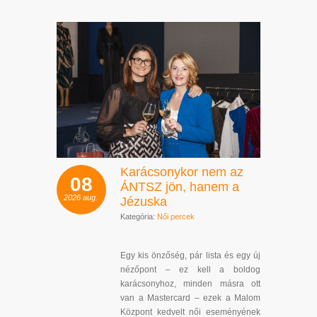
Karácsonykor nem az
08
ÁNTSZ jön, hanem a
2026
aug.
Jézuska
Kategória:
Női percek
Egy kis önzőség, pár lista és egy új
nézőpont – ez kell a boldog
karácsonyhoz, minden másra ott
van a Mastercard – ezek a Malom
Központ kedvelt női eseményének