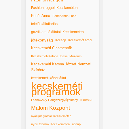
Fashion reggeli Kecskeméten
Fehér Anna
Fehér Anna Luca
felelős állattartás
gazdikereső állatok Kecskeméten
jótékonyság
Kecsap
Kecskemét arcai
Kecskeméti Cicamentők
Kecskeméti Katona József Múzeum
Kecskeméti Katona József Nemzeti
Színház
kecskeméti kóbor állat
kecskeméti
programok
macska
Leskowsky Hangszergyűjtemény
Malom Központ
nyári programok Kecskeméten
nyári táborok Kecskeméten
nőnap