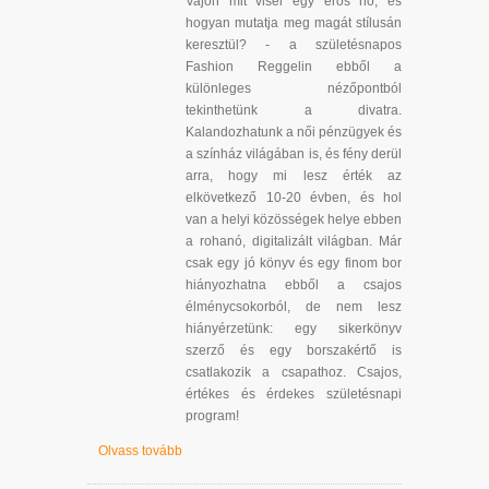
Vajon mit visel egy erős nő, és
hogyan mutatja meg magát stílusán
keresztül? - a születésnapos
Fashion Reggelin ebből a
különleges nézőpontból
tekinthetünk a divatra.
Kalandozhatunk a női pénzügyek és
a színház világában is, és fény derül
arra, hogy mi lesz érték az
elkövetkező 10-20 évben, és hol
van a helyi közösségek helye ebben
a rohanó, digitalizált világban. Már
csak egy jó könyv és egy finom bor
hiányozhatna ebből a csajos
élménycsokorból, de nem lesz
hiányérzetünk: egy sikerkönyv
szerző és egy borszakértő is
csatlakozik a csapathoz. Csajos,
értékes és érdekes születésnapi
program!
Olvass tovább