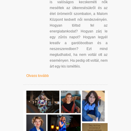
is valóságos kecskeméti nők
meséltek az útkeresésükről és az
élet örömeiről szombaton, a Malom
Központ kedvelt női rendezvényén.
Hogyan töltsd fel az
energiatankodat? Hogyan zárj le
egy zűrös napot? Hogyan legyél
kreatív a gardóbodban és a
neszeszeredben? Ezt mind
megtudhatod, ha nem voltál ott az
eseményen. Ha pedig ott voltál, nem
árt egy kis ismétlés.
Olvass tovább