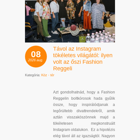
Távol az Instagram
08
tökéletes világától: ilyen
2026
aug.
volt az őszi Fashion
Reggeli
Kategória:
Köz - tér
Azt gondolhatnád, hogy a Fashion
Reggelin boltkórosok hada gyűlik
össze, hogy inspirálódjanak a
legőrültebb divattrendekről, amik
aztán visszaköszönnek majd a
tökéletesen megkonstruált
Instagram oldalukon. Ez a hipotézis
elég távol áll az igazságtól. Nagyon