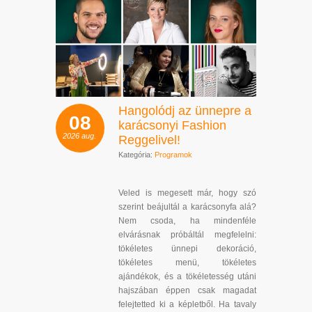
Hangolódj az ünnepre a
08
karácsonyi Fashion
2026
aug.
Reggelivel!
Kategória:
Programok
Veled is megesett már, hogy szó
szerint beájultál a karácsonyfa alá?
Nem csoda, ha mindenféle
elvárásnak próbáltál megfelelni:
tökéletes ünnepi dekoráció,
tökéletes menü, tökéletes
ajándékok, és a tökéletesség utáni
hajszában éppen csak magadat
felejtetted ki a képletből. Ha tavaly