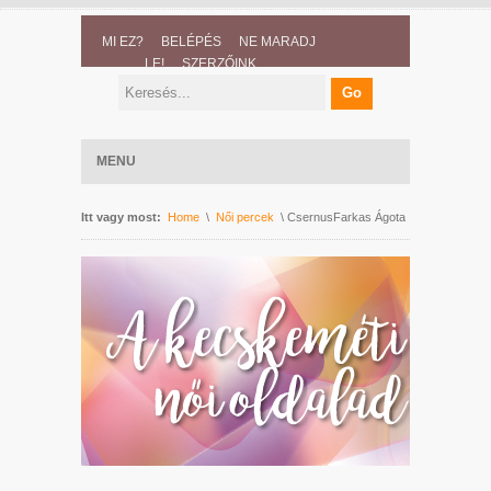
MI EZ?
BELÉPÉS
NE MARADJ
LE!
SZERZŐINK
MENU
Itt vagy most:
Home
\
Női percek
\ CsernusFarkas Ágota