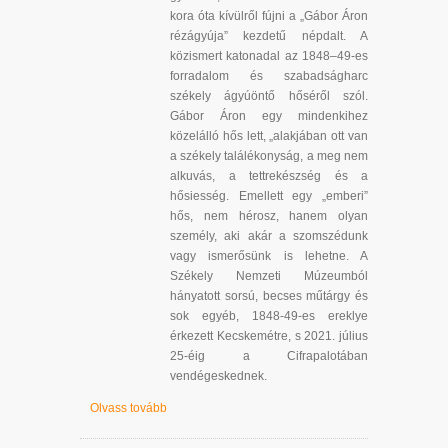
kora óta kívülről fújni a „Gábor Áron
rézágyúja” kezdetű népdalt. A
közismert katonadal az 1848–49-es
forradalom és szabadságharc
székely ágyúöntő hőséről szól.
Gábor Áron egy mindenkihez
közelálló hős lett, „alakjában ott van
a székely találékonyság, a meg nem
alkuvás, a tettrekészség és a
hősiesség. Emellett egy „emberi”
hős, nem hérosz, hanem olyan
személy, aki akár a szomszédunk
vagy ismerősünk is lehetne. A
Székely Nemzeti Múzeumból
hányatott sorsú, becses műtárgy és
sok egyéb, 1848-49-es ereklye
érkezett Kecskemétre, s 2021. július
25-éig a Cifrapalotában
vendégeskednek.
Olvass tovább