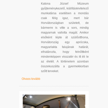
Katona József Múzeum
gyűjteménykezelő, kiállításkivitelező
munkatársa esetében a mondás
csak félig igaz, mert bár
Horvátországban született, de
bármerre is vitte a sors, mindig
magyarnak vallotta magát. Amikor
elsőként lépte át szülőotthona,
Horvátország egy aprócska,
magyarlakta falujának határát,
elhatározta, hogy felnőttként
mindenképpen visszatér és itt éli le
az életét. A történelem azonban
összekuszálta a gyermekkorban
szőtt terveket.
Olvass tovább