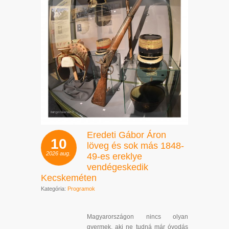
Eredeti Gábor Áron
10
löveg és sok más 1848-
2026
aug.
49-es ereklye
vendégeskedik
Kecskeméten
Kategória:
Programok
Magyarországon nincs olyan
gyermek, aki ne tudná már óvodás