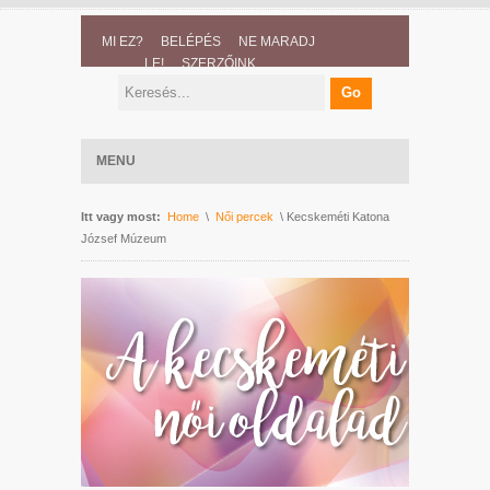
MI EZ?
BELÉPÉS
NE MARADJ
LE!
SZERZŐINK
MENU
Itt vagy most:
Home
\
Női percek
\ Kecskeméti Katona
József Múzeum