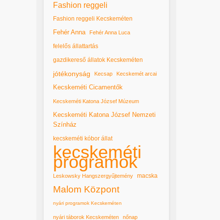
Fashion reggeli
Fashion reggeli Kecskeméten
Fehér Anna
Fehér Anna Luca
felelős állattartás
gazdikereső állatok Kecskeméten
jótékonyság
Kecsap
Kecskemét arcai
Kecskeméti Cicamentők
Kecskeméti Katona József Múzeum
Kecskeméti Katona József Nemzeti
Színház
kecskeméti kóbor állat
kecskeméti
programok
macska
Leskowsky Hangszergyűjtemény
Malom Központ
nyári programok Kecskeméten
nyári táborok Kecskeméten
nőnap