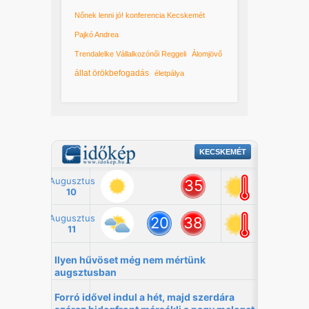
Nőnek lenni jó! konferencia Kecskemét
Pajkó Andrea
Trendalelke Vállalkozónői Reggeli
Álomjövő
állat örökbefogadás
életpálya