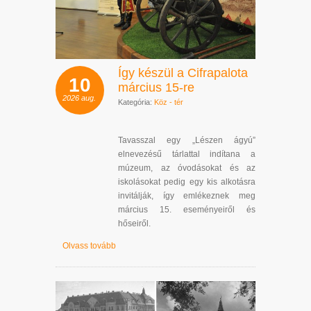
Így készül a Cifrapalota
10
március 15-re
2026
aug.
Kategória:
Köz - tér
Tavasszal egy „Lészen ágyú”
elnevezésű tárlattal indítana a
múzeum, az óvodásokat és az
iskolásokat pedig egy kis alkotásra
invitálják, így emlékeznek meg
március 15. eseményeiről és
hőseiről.
Olvass tovább