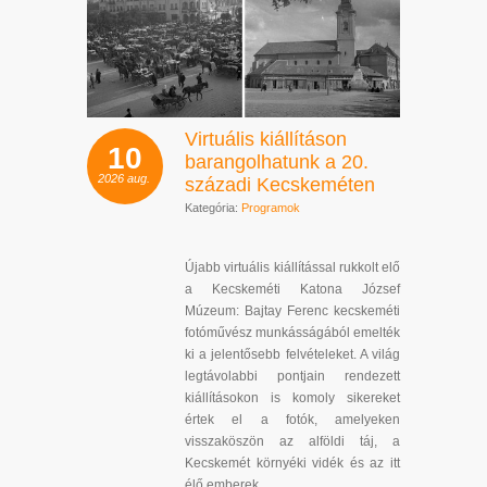
Virtuális kiállításon
10
barangolhatunk a 20.
2026
aug.
századi Kecskeméten
Kategória:
Programok
Újabb virtuális kiállítással rukkolt elő
a Kecskeméti Katona József
Múzeum: Bajtay Ferenc kecskeméti
fotóművész munkásságából emelték
ki a jelentősebb felvételeket. A világ
legtávolabbi pontjain rendezett
kiállításokon is komoly sikereket
értek el a fotók, amelyeken
visszaköszön az alföldi táj, a
Kecskemét környéki vidék és az itt
élő emberek.