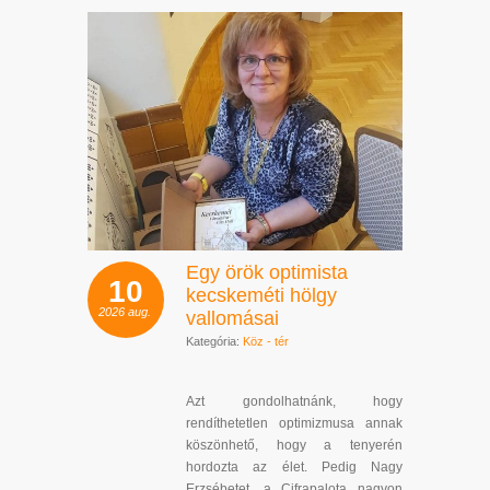
Egy örök optimista
10
kecskeméti hölgy
2026
aug.
vallomásai
Kategória:
Köz - tér
Azt gondolhatnánk, hogy
rendíthetetlen optimizmusa annak
köszönhető, hogy a tenyerén
hordozta az élet. Pedig Nagy
Erzsébetet, a Cifrapalota nagyon