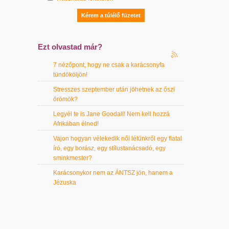
Ezt olvastad már?
7 nézőpont, hogy ne csak a karácsonyfa
tündököljön!
Stresszes szeptember után jöhetnek az őszi
örömök?
Legyél te is Jane Goodall! Nem kell hozzá
Afrikában élned!
Vajon hogyan vélekedik női létünkről egy fiatal
író, egy borász, egy stílustanácsadó, egy
sminkmester?
Karácsonykor nem az ÁNTSZ jön, hanem a
Jézuska