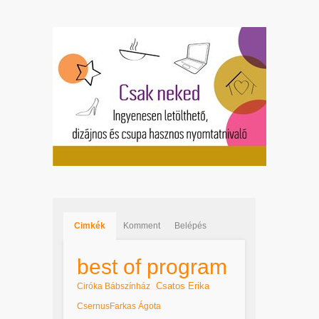
Cimkék
Komment
Belépés
best of program
Csatos Erika
Ciróka Bábszínház
CsernusFarkas Ágota