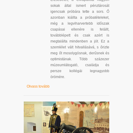
sokak által ismert pénztárosát
igencsak próbára tette a sors. Ő
azonban kiállta a próbatételeket,
még a legviharvertebb időszak
csapásai ellenére is felállt,
továbblépett és csak azért is
megtalálta mindenben a jót. Ez a
szemlélet vált hitvallásává, s őrizte
meg őt mosolygósnak, derűsnek és
optimistának. Több százezer
múzeumlátogató, családja és
persze kollégái legnagyobb
örömére.
Olvass tovább