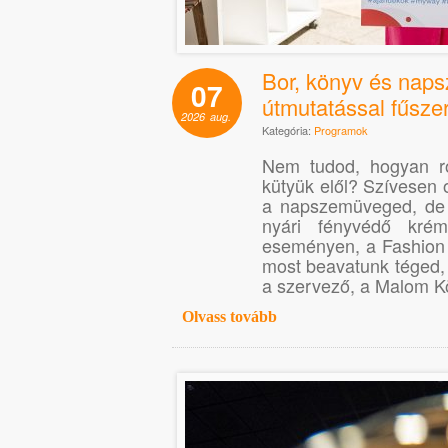
Bor, könyv és napsz
07
útmutatással fűszer
2026
aug.
Kategória:
Programok
Nem tudod, hogyan r
kütyük elől? Szívesen 
a napszemüveged, de n
nyári fényvédő kré
eseményen, a Fashion 
most beavatunk téged, 
a szervező, a Malom Kö
Olvass tovább