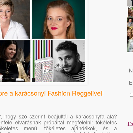
N
E
re a karácsonyi Fashion Reggelivel!
, hogy szó szerint beájultál a karácsonyfa alá?
éle elvárásnak próbáltál megfelelni: tökéletes
Ez
tökéletes menü, tökéletes ajándékok, és a