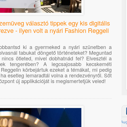
emüveg választó tippek egy kis digitális
ezve - ilyen volt a nyári Fashion Reggeli
obbantsd ki a gyermeked a nyári szünetben a
olvasnál tabukat döngető történeteket? Meguntad
incs ötleted, mivel dobhatnád fel? Elvesztél a
mek tengerében? A legcsajosabb kecskeméti
Reggelin körbejártuk ezeket a témákat, mi pedig
ha esetleg lemaradtál volna a rendezvényről. Sőt
zpont új applikációját is megismertetjük veled!