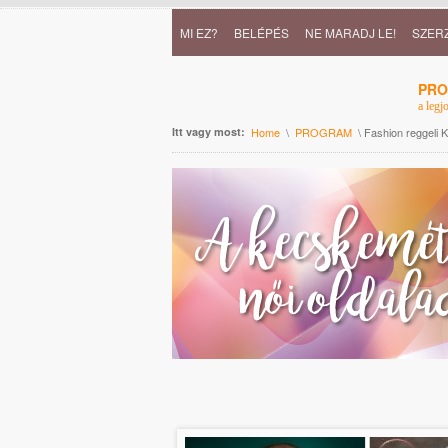
MI EZ?
BELÉPÉS
NE MARADJ LE!
SZER
PR
a legj
Itt vagy most:
Home
\
PROGRAM
\ Fashion reggeli