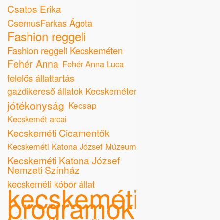
Csatos Erika
CsernusFarkas Ágota
Fashion reggeli
Fashion reggeli Kecskeméten
Fehér Anna
Fehér Anna Luca
felelős állattartás
gazdikereső állatok Kecskeméten
jótékonyság
Kecsap
Kecskemét arcai
Kecskeméti Cicamentők
Kecskeméti Katona József Múzeum
Kecskeméti Katona József
Nemzeti Színház
kecskeméti kóbor állat
kecskeméti
programok