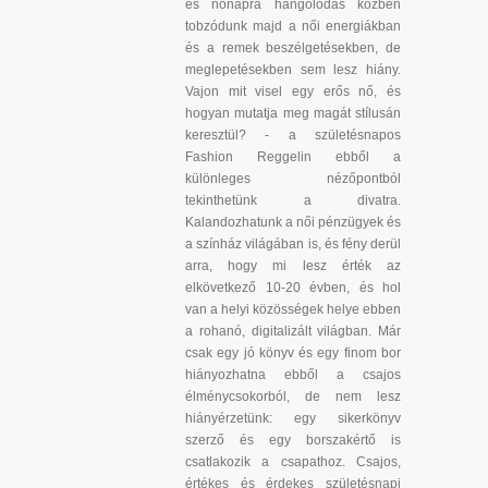
és nőnapra hangolódás közben
tobzódunk majd a női energiákban
és a remek beszélgetésekben, de
meglepetésekben sem lesz hiány.
Vajon mit visel egy erős nő, és
hogyan mutatja meg magát stílusán
keresztül? - a születésnapos
Fashion Reggelin ebből a
különleges nézőpontból
tekinthetünk a divatra.
Kalandozhatunk a női pénzügyek és
a színház világában is, és fény derül
arra, hogy mi lesz érték az
elkövetkező 10-20 évben, és hol
van a helyi közösségek helye ebben
a rohanó, digitalizált világban. Már
csak egy jó könyv és egy finom bor
hiányozhatna ebből a csajos
élménycsokorból, de nem lesz
hiányérzetünk: egy sikerkönyv
szerző és egy borszakértő is
csatlakozik a csapathoz. Csajos,
értékes és érdekes születésnapi