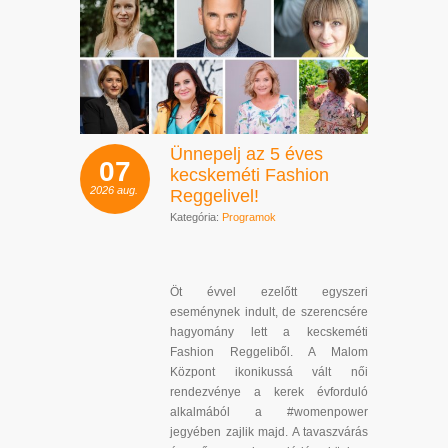
Ünnepelj az 5 éves
07
kecskeméti Fashion
2026
aug.
Reggelivel!
Kategória:
Programok
Öt évvel ezelőtt egyszeri
eseménynek indult, de szerencsére
hagyomány lett a kecskeméti
Fashion Reggeliből. A Malom
Központ ikonikussá vált női
rendezvénye a kerek évforduló
alkalmából a #womenpower
jegyében zajlik majd. A tavaszvárás