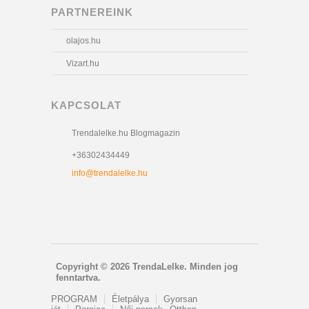
PARTNEREINK
olajos.hu
Vizart.hu
KAPCSOLAT
Trendalelke.hu Blogmagazin
+36302434449
info@trendalelke.hu
Copyright © 2026 TrendaLelke. Minden jog
fenntartva.
PROGRAM
Életpálya
Gyorsan