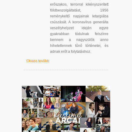
erőszakos, terrorral kikényszerített
földbeszolgáltatást, 1956
reménykeltő napjainak letargiába
csúszását. A koronavírus generálta
veszélyhelyzet idején egyre
gyakrabban tódulnak felszínre
bennem a nagyszülők anno
hihetetlennek tűnő történetei, és
adnak erőt a folytatáshoz.
Olvass tovább