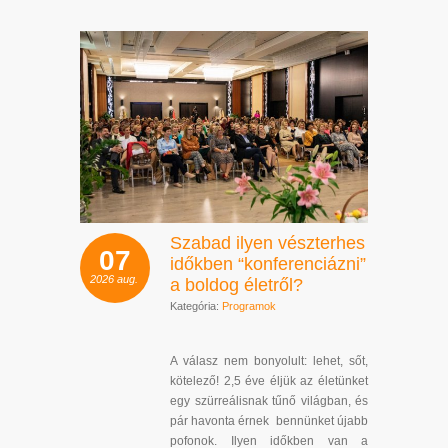
Szabad ilyen vészterhes
07
időkben “konferenciázni”
2026
aug.
a boldog életről?
Kategória:
Programok
A válasz nem bonyolult: lehet, sőt,
kötelező! 2,5 éve éljük az életünket
egy szürreálisnak tűnő világban, és
pár havonta érnek bennünket újabb
pofonok. Ilyen időkben van a