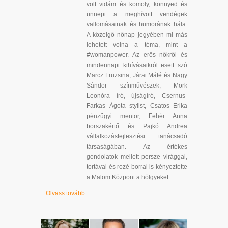
volt vidám és komoly, könnyed és
ünnepi a meghívott vendégek
vallomásainak és humorának hála.
A közelgő nőnap jegyében mi más
lehetett volna a téma, mint a
#womanpower. Az erős nőkről és
mindennapi kihívásaikról esett szó
Märcz Fruzsina, Járai Máté és Nagy
Sándor színművészek, Mörk
Leonóra író, újságíró, Csernus-
Farkas Ágota stylist, Csatos Erika
pénzügyi mentor, Fehér Anna
borszakértő és Pajkó Andrea
vállalkozásfejlesztési tanácsadó
társaságában. Az értékes
gondolatok mellett persze virággal,
tortával és rozé borral is kényeztette
a Malom Központ a hölgyeket.
Olvass tovább