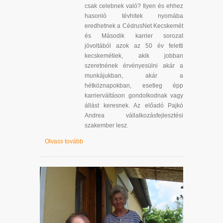
csak celebnek való? Ilyen és ehhez
hasonló tévhitek nyomába
eredhetnek a CédrusNet Kecskemét
és Második karrier sorozat
jóvoltából azok az 50 év feletti
kecskemétiek, akik jobban
szeretnének érvényesülni akár a
munkájukban, akár a
hétköznapokban, esetleg épp
karrierváltáson gondolkodnak vagy
állást keresnek. Az előadó Pajkó
Andrea vállalkozásfejlesztési
szakember lesz.
Olvass tovább