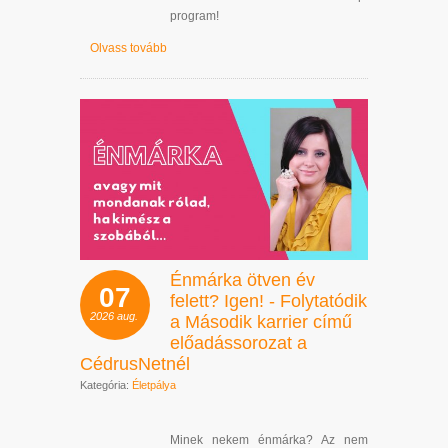
program!
Olvass tovább
Énmárka ötven év
07
felett? Igen! - Folytatódik
2026
aug.
a Második karrier című
előadássorozat a
CédrusNetnél
Kategória:
Életpálya
Minek nekem énmárka? Az nem