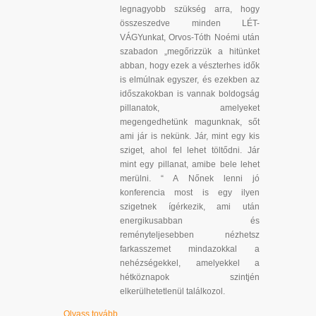
legnagyobb szükség arra, hogy
összeszedve minden LÉT-
VÁGYunkat, Orvos-Tóth Noémi után
szabadon „megőrizzük a hitünket
abban, hogy ezek a vészterhes idők
is elmúlnak egyszer, és ezekben az
időszakokban is vannak boldogság
pillanatok, amelyeket
megengedhetünk magunknak, sőt
ami jár is nekünk. Jár, mint egy kis
sziget, ahol fel lehet töltődni. Jár
mint egy pillanat, amibe bele lehet
merülni. “ A Nőnek lenni jó
konferencia most is egy ilyen
szigetnek ígérkezik, ami után
energikusabban és
reményteljesebben nézhetsz
farkasszemet mindazokkal a
nehézségekkel, amelyekkel a
hétköznapok szintjén
elkerülhetetlenül találkozol.
Olvass tovább