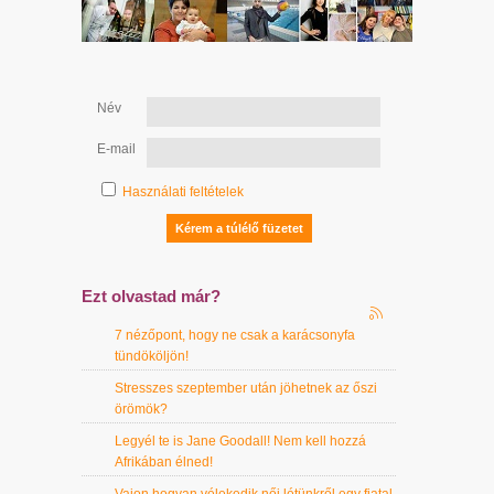
Név
E-mail
Használati feltételek
Ezt olvastad már?
7 nézőpont, hogy ne csak a karácsonyfa
tündököljön!
Stresszes szeptember után jöhetnek az őszi
örömök?
Legyél te is Jane Goodall! Nem kell hozzá
Afrikában élned!
Vajon hogyan vélekedik női létünkről egy fiatal