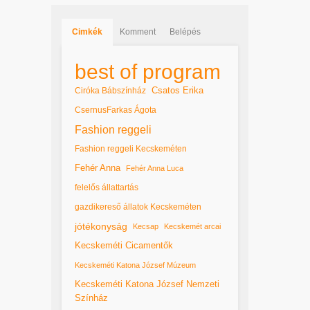
Cimkék
Komment
Belépés
best of program
Csatos Erika
Ciróka Bábszínház
CsernusFarkas Ágota
Fashion reggeli
Fashion reggeli Kecskeméten
Fehér Anna
Fehér Anna Luca
felelős állattartás
gazdikereső állatok Kecskeméten
jótékonyság
Kecsap
Kecskemét arcai
Kecskeméti Cicamentők
Kecskeméti Katona József Múzeum
Kecskeméti Katona József Nemzeti
Színház