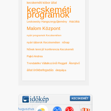
kecskeméti kóbor állat
kecskeméti
programok
macska
Leskowsky Hangszergyűjtemény
Malom Központ
nyári programok Kecskeméten
nyári táborok Kecskeméten
nőnap
Nőnek lenni jó! konferencia Kecskemét
Pajkó Andrea
Trendalelke Vállalkozónői Reggeli
Álomjövő
állat örökbefogadás
életpálya