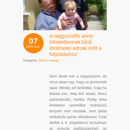
A nagyszülők anno
07
hihetetlennek tűnő
2026
aug.
történetei adnak erőt a
folytatáshoz
Kategória:
Otthon melege
Nem élnek már a nagyszüleim, de
nincs olyan nap, hogy ne gondolnék
rájuk. Mindig azt tanították, hogy ha
feladat van, meg kell oldani. Nincs
panaszkodás, hárítás. Pedig soha
életükben semmiféle motivációs
könyvet nem olvastak, nem jártak
motivációs guruk előadásaira. Csak
átélték a II. világháború borzalmait,
az oroszok padlássöprését, az