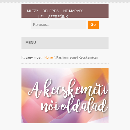
MI EZ?
BELÉPÉS
NE MARADJ
LE!
SZERZŐINK
MENU
Itt vagy most:
Home
\ Fashion reggeli Kecskeméten