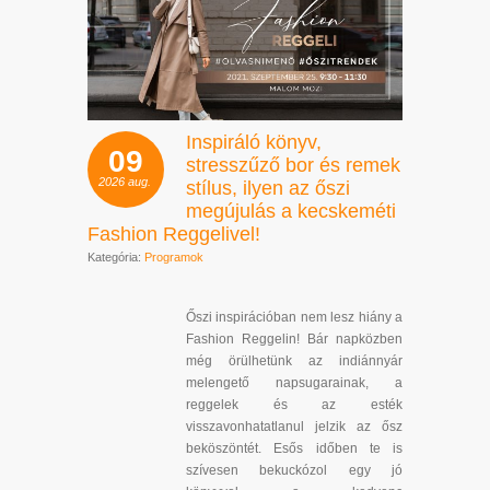
Inspiráló könyv,
09
stresszűző bor és remek
2026
aug.
stílus, ilyen az őszi
megújulás a kecskeméti
Fashion Reggelivel!
Kategória:
Programok
Őszi inspirációban nem lesz hiány a
Fashion Reggelin! Bár napközben
még örülhetünk az indiánnyár
melengető napsugarainak, a
reggelek és az esték
visszavonhatatlanul jelzik az ősz
beköszöntét. Esős időben te is
szívesen bekuckózol egy jó