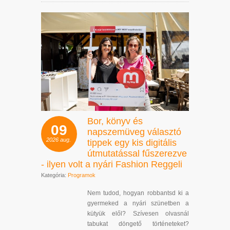
Bor, könyv és
09
napszemüveg választó
2026
aug.
tippek egy kis digitális
útmutatással fűszerezve
- ilyen volt a nyári Fashion Reggeli
Kategória:
Programok
Nem tudod, hogyan robbantsd ki a
gyermeked a nyári szünetben a
kütyük elől? Szívesen olvasnál
tabukat döngető történeteket?