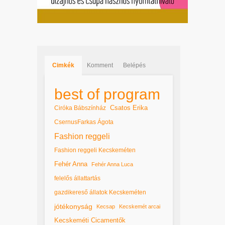
Cimkék
Komment
Belépés
best of program
Csatos Erika
Ciróka Bábszínház
CsernusFarkas Ágota
Fashion reggeli
Fashion reggeli Kecskeméten
Fehér Anna
Fehér Anna Luca
felelős állattartás
gazdikereső állatok Kecskeméten
jótékonyság
Kecsap
Kecskemét arcai
Kecskeméti Cicamentők