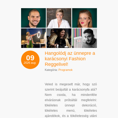
Hangolódj az ünnepre a
09
karácsonyi Fashion
2026
aug.
Reggelivel!
Kategória:
Programok
Veled is megesett már, hogy szó
szerint beájultál a karácsonyfa alá?
Nem csoda, ha mindenféle
elvárásnak próbáltál megfelelni:
tökéletes ünnepi dekoráció,
tökéletes menü, tökéletes
ajándékok, és a tökéletesség utáni