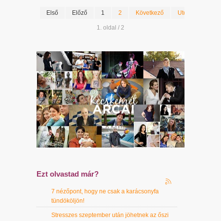
Első
Előző
1
2
Következő
Utolsó
1. oldal / 2
Ezt olvastad már?
7 nézőpont, hogy ne csak a karácsonyfa
tündököljön!
Stresszes szeptember után jöhetnek az őszi