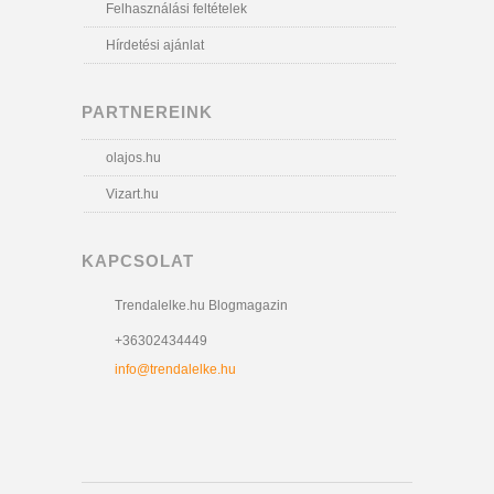
Felhasználási feltételek
Hírdetési ajánlat
PARTNEREINK
olajos.hu
Vizart.hu
KAPCSOLAT
Trendalelke.hu Blogmagazin
+36302434449
info@trendalelke.hu