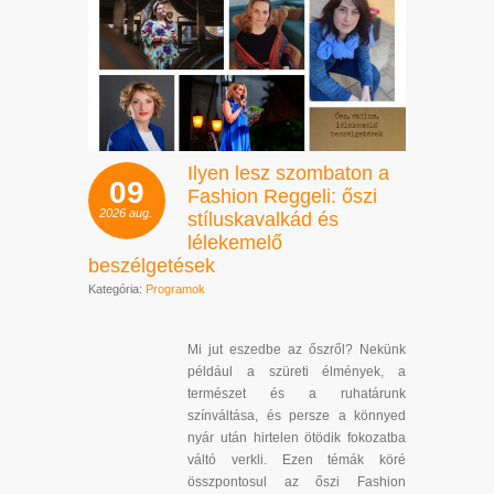
Ilyen lesz szombaton a
09
Fashion Reggeli: őszi
2026
aug.
stíluskavalkád és
lélekemelő
beszélgetések
Kategória:
Programok
Mi jut eszedbe az őszről? Nekünk
például a szüreti élmények, a
természet és a ruhatárunk
színváltása, és persze a könnyed
nyár után hirtelen ötödik fokozatba
váltó verkli. Ezen témák köré
összpontosul az őszi Fashion