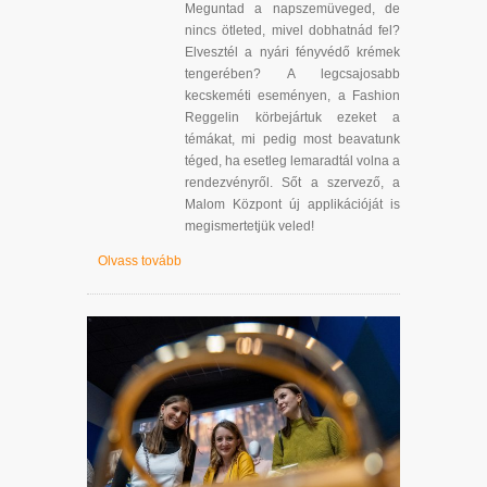
Meguntad a napszemüveged, de
nincs ötleted, mivel dobhatnád fel?
Elvesztél a nyári fényvédő krémek
tengerében? A legcsajosabb
kecskeméti eseményen, a Fashion
Reggelin körbejártuk ezeket a
témákat, mi pedig most beavatunk
téged, ha esetleg lemaradtál volna a
rendezvényről. Sőt a szervező, a
Malom Központ új applikációját is
megismertetjük veled!
Olvass tovább