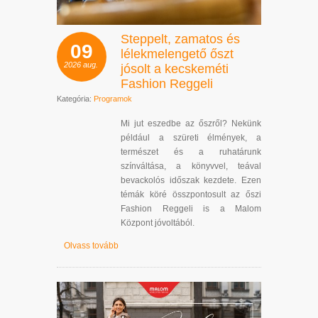
Steppelt, zamatos és
09
lélekmelengető őszt
2026
aug.
jósolt a kecskeméti
Fashion Reggeli
Kategória:
Programok
Mi jut eszedbe az őszről? Nekünk
például a szüreti élmények, a
természet és a ruhatárunk
színváltása, a könyvvel, teával
bevackolós időszak kezdete. Ezen
témák köré összpontosult az őszi
Fashion Reggeli is a Malom
Központ jóvoltából.
Olvass tovább