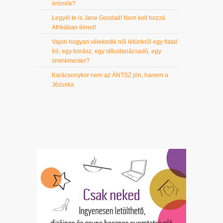
örömök?
Legyél te is Jane Goodall! Nem kell hozzá
Afrikában élned!
Vajon hogyan vélekedik női létünkről egy fiatal
író, egy borász, egy stílustanácsadó, egy
sminkmester?
Karácsonykor nem az ÁNTSZ jön, hanem a
Jézuska