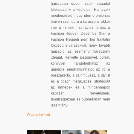
hajszában éppen csak magadat
felejtetted ki a képletből. Ha tavaly
megfogadtad, hogy idén örömforrás
legyen számodra a karácsony, akkor
íme a remek inspirációs forrás, a
Fashion Reggeli. December 3-án a
Fashion Reggeli nem fog traktálni
fokozott elvárásokkal, hogy tovább
hajszold az eszményi karácsony
ideáját. Helyette pezsgővel, borral,
könyvvel hangolódhatsz az
ünnepre, meghallgathatod az író, a
borszakértő, a színművész, a stylist
és a coach megküzdési stratégiáit
az ünnepek és a mindennapok
kapcsán. Nevetésben,
tanulságokban és buborékban nem
lesz hiány!
Olvass tovább