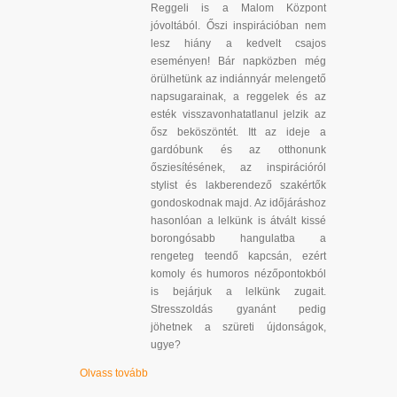
Reggeli is a Malom Központ
jóvoltából. Őszi inspirációban nem
lesz hiány a kedvelt csajos
eseményen! Bár napközben még
örülhetünk az indiánnyár melengető
napsugarainak, a reggelek és az
esték visszavonhatatlanul jelzik az
ősz beköszöntét. Itt az ideje a
gardóbunk és az otthonunk
ősziesítésének, az inspirációról
stylist és lakberendező szakértők
gondoskodnak majd. Az időjáráshoz
hasonlóan a lelkünk is átvált kissé
borongósabb hangulatba a
rengeteg teendő kapcsán, ezért
komoly és humoros nézőpontokból
is bejárjuk a lelkünk zugait.
Stresszoldás gyanánt pedig
jöhetnek a szüreti újdonságok,
ugye?
Olvass tovább