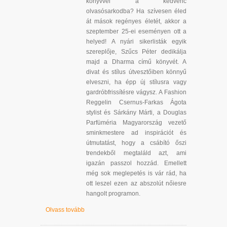
könyvvel a kedvenc
olvasósarkodba? Ha szívesen éled
át mások regényes életét, akkor a
szeptember 25-ei eseményen ott a
helyed! A nyári sikerlisták egyik
szereplője, Szűcs Péter dedikálja
majd a Dharma című könyvét. A
divat és stílus útvesztőiben könnyű
elveszni, ha épp új stílusra vagy
gardróbfrissítésre vágysz. A Fashion
Reggelin Csernus-Farkas Ágota
stylist és Sárkány Márti, a Douglas
Parfüméria Magyarország vezető
sminkmestere ad inspirációt és
útmutatást, hogy a csábító őszi
trendekből megtaláld azt, ami
igazán passzol hozzád. Emellett
még sok meglepetés is vár rád, ha
ott leszel ezen az abszolút nőiesre
hangolt programon.
Olvass tovább