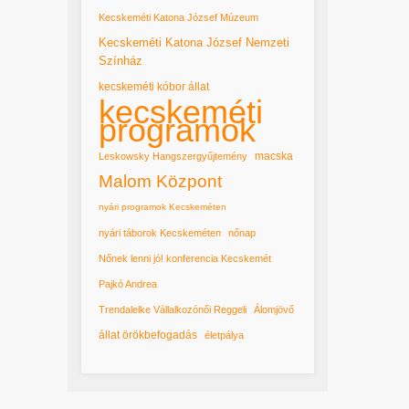
Kecskeméti Katona József Múzeum
Kecskeméti Katona József Nemzeti
Színház
kecskeméti kóbor állat
kecskeméti
programok
macska
Leskowsky Hangszergyűjtemény
Malom Központ
nyári programok Kecskeméten
nyári táborok Kecskeméten
nőnap
Nőnek lenni jó! konferencia Kecskemét
Pajkó Andrea
Trendalelke Vállalkozónői Reggeli
Álomjövő
állat örökbefogadás
életpálya