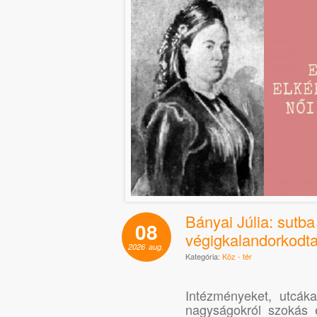
Bányai Júlia: sutb
08
végigkalandorkodt
2026
aug.
Kategória:
Köz - tér
Intézményeket, utcákat
nagyságokról szokás 