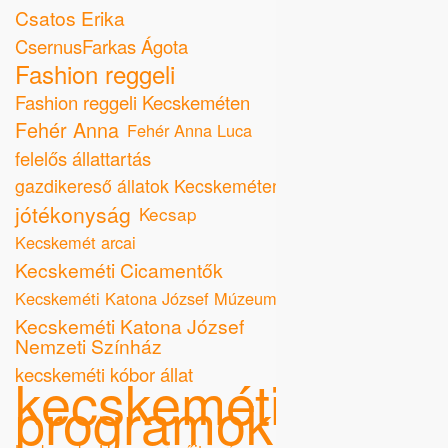
Csatos Erika
CsernusFarkas Ágota
Fashion reggeli
Fashion reggeli Kecskeméten
Fehér Anna
Fehér Anna Luca
felelős állattartás
gazdikereső állatok Kecskeméten
jótékonyság
Kecsap
Kecskemét arcai
Kecskeméti Cicamentők
Kecskeméti Katona József Múzeum
Kecskeméti Katona József
Nemzeti Színház
kecskeméti kóbor állat
kecskeméti
programok