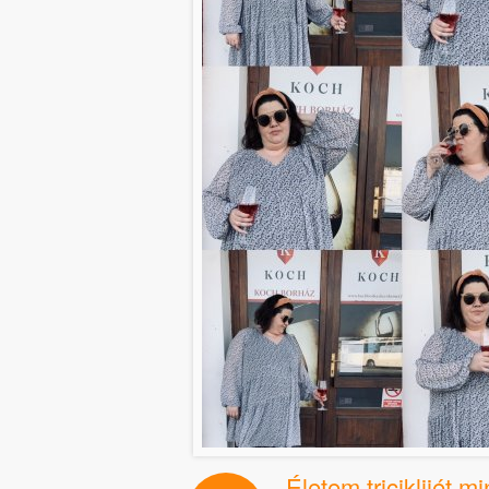
Életem triciklijét 