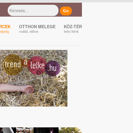
ERCEK
OTTHON MELEGE
KÖZ-TÉR
zépség
család, otthon
helyi hírek