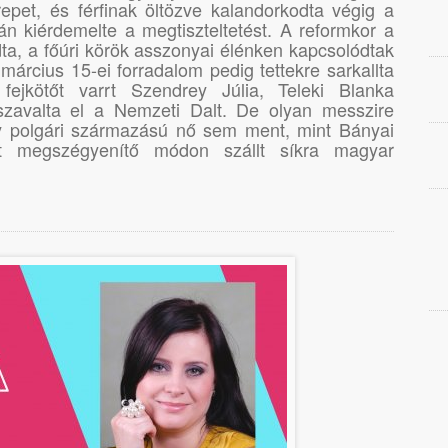
pet, és férfinak öltözve kalandorkodta végig a
n kiérdemelte a megtiszteltetést. A reformkor a
ta, a főúri körök asszonyai élénken kapcsolódtak
a március 15-ei forradalom pedig tettekre sarkallta
fejkötőt varrt Szendrey Júlia, Teleki Blanka
szavalta el a Nemzeti Dalt. De olyan messzire
gy polgári származású nő sem ment, mint Bányai
it megszégyenítő módon szállt síkra magyar