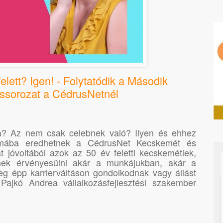
lett? Igen! - Folytatódik a Második
ássorozat a CédrusNetnél
? Az nem csak celebnek való? Ilyen és ehhez
omába eredhetnek a CédrusNet Kecskemét és
t jóvoltából azok az 50 év feletti kecskemétiek,
nek érvényesülni akár a munkájukban, akár a
eg épp karrierváltáson gondolkodnak vagy állást
Pajkó Andrea vállalkozásfejlesztési szakember