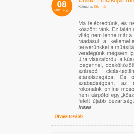
08
Kategória:
Köz - tér
2026
aug.
Ma felébredtünk, és 
köszönt ránk. Ez talán
világ nem lenne már a
ráadásul a kellemetl
tenyerünkkel a műásítás
vendégünk mégsem igye
újra visszafordul a küs
idegennel, odaköltözöt
száradó cicás-tex
etanolszagába. És 
szabadságban, az a
rokonaink online moso
nem kárpótol egy „kösz
felett újabb bezártsá
írása
Olvass tovább