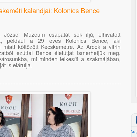
cskeméti kalandjai: Kolonics Bence
József Múzeum csapatát sok ifjú, elhivatott
ja, például a 29 éves Kolonics Bence, aki
 miatt költözött Kecskemétre. Az Arcok a vitrin
rozatból ezúttal Bence életútját ismerhetjük meg.
városunkba, mi minden lelkesíti a szakmájában,
át is elárulja.