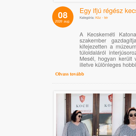
Egy ifjú régész ke
08
Kategória:
Köz - tér
2026
aug.
A Kecskeméti Katona 
szakember gazdagít
kifejezetten a múzeum
túloldaláról interjúso
Mesél, hogyan került 
illetve különleges hobbij
Olvass tovább