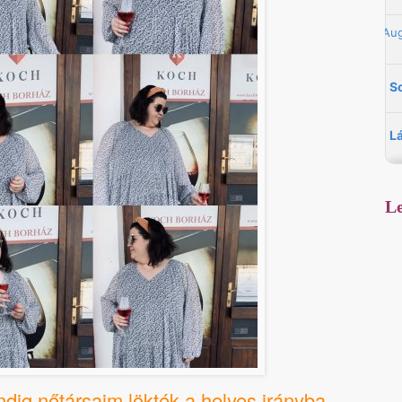
Le
mindig nőtársaim lökték a helyes irányba