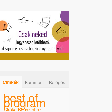
Cimkék
Komment
Belépés
best of
program
Ciróka Bábszínház