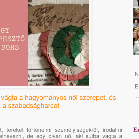
N
E
a vágta a hagyományos női szerepet, és
a a szabadságharcot
, tereket történelmi személyiségekről, irodalmi
Ez
elnevezni, de egy olyan nő, aki sutba vágta a