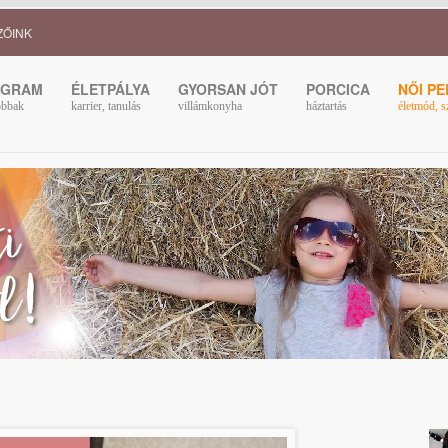
ZŐINK
OGRAM
ÉLETPÁLYA
GYORSAN JÓT
PORCICA
NŐI P
obbak
karrier, tanulás
villámkonyha
háztartás
életmód, s