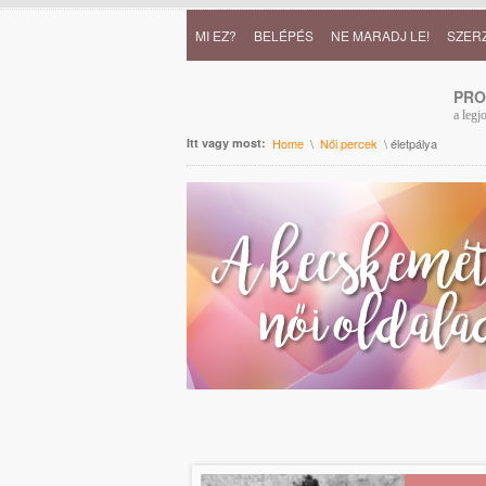
MI EZ?
BELÉPÉS
NE MARADJ LE!
SZER
PR
a legj
Itt vagy most:
Home
\
Női percek
\ életpálya