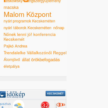
Leskowsky Hangszergyűjtemény
macska
Malom Központ
nyári programok Kecskeméten
nyári táborok Kecskeméten
nőnap
Nőnek lenni jó! konferencia
Kecskemét
Pajkó Andrea
Trendalelke Vállalkozónői Reggeli
állat örökbefogadás
Álomjövő
életpálya