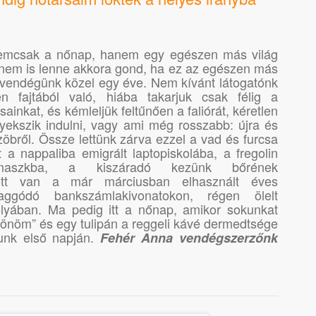
nemcsak a nőnap, hanem egy egészen más világ
 nem is lenne akkora gond, ha ez az egészen más
 vendégünk közel egy éve. Nem kívánt látogatónk
en fajtából való, hiába takarjuk csak félig a
ainkat, és kémleljük feltűnően a faliórát, kéretlen
kszik indulni, vagy ami még rosszabb: újra és
zöbről. Össze lettünk zárva ezzel a vad és furcsa
t a nappaliba emigrált laptopiskolába, a fregolin
tilmaszkba, a kiszáradó kezünk bőrének
ott van a már márciusban elhasznált éves
ggódó bankszámlakivonatokon, régen ölelt
lyában. Ma pedig itt a nőnap, amikor sokunkat
önöm” és egy tulipán a reggeli kávé dermedtsége
gunk első napján.
Fehér Anna vendégszerzőnk