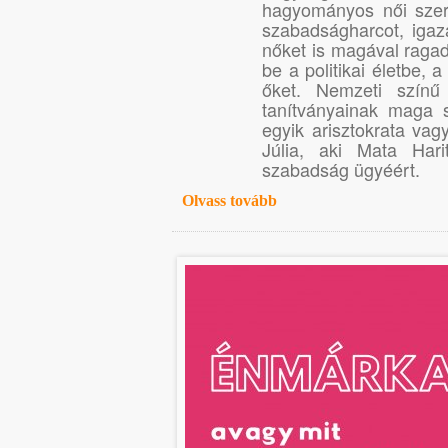
hagyományos női szere
szabadságharcot, igazá
nőket is magával ragad
be a politikai életbe, 
őket. Nemzeti színű 
tanítványainak maga 
egyik arisztokrata va
Júlia, aki Mata Har
szabadság ügyéért.
Olvass tovább