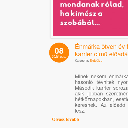
Énmárka ötven év fe
08
karrier című előad
2026
aug.
Kategória:
Életpálya
Minek nekem énmárka
hasonló tévhitek ny
Második karrier soroza
akik jobban szeretné
hétköznapokban, esetl
keresnek. Az előadó 
lesz.
Olvass tovább