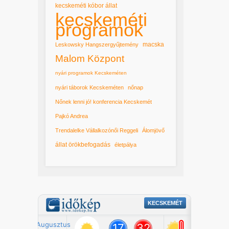
kecskeméti kóbor állat
kecskeméti
programok
macska
Leskowsky Hangszergyűjtemény
Malom Központ
nyári programok Kecskeméten
nyári táborok Kecskeméten
nőnap
Nőnek lenni jó! konferencia Kecskemét
Pajkó Andrea
Trendalelke Vállalkozónői Reggeli
Álomjövő
állat örökbefogadás
életpálya