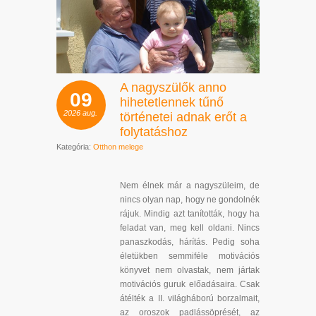
A nagyszülők anno
09
hihetetlennek tűnő
2026
aug.
történetei adnak erőt a
folytatáshoz
Kategória:
Otthon melege
Nem élnek már a nagyszüleim, de
nincs olyan nap, hogy ne gondolnék
rájuk. Mindig azt tanították, hogy ha
feladat van, meg kell oldani. Nincs
panaszkodás, hárítás. Pedig soha
életükben semmiféle motivációs
könyvet nem olvastak, nem jártak
motivációs guruk előadásaira. Csak
átélték a II. világháború borzalmait,
az oroszok padlássöprését, az