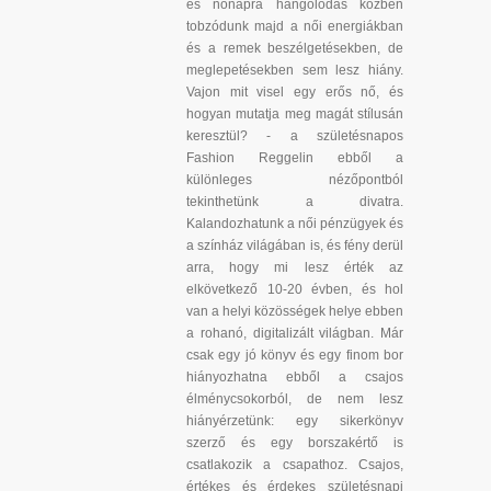
és nőnapra hangolódás közben
tobzódunk majd a női energiákban
és a remek beszélgetésekben, de
meglepetésekben sem lesz hiány.
Vajon mit visel egy erős nő, és
hogyan mutatja meg magát stílusán
keresztül? - a születésnapos
Fashion Reggelin ebből a
különleges nézőpontból
tekinthetünk a divatra.
Kalandozhatunk a női pénzügyek és
a színház világában is, és fény derül
arra, hogy mi lesz érték az
elkövetkező 10-20 évben, és hol
van a helyi közösségek helye ebben
a rohanó, digitalizált világban. Már
csak egy jó könyv és egy finom bor
hiányozhatna ebből a csajos
élménycsokorból, de nem lesz
hiányérzetünk: egy sikerkönyv
szerző és egy borszakértő is
csatlakozik a csapathoz. Csajos,
értékes és érdekes születésnapi