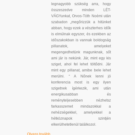
legnagyobb szükség arra, hogy
összeszedve minden LÉT-
VÁGYunkat, Orvos-Tóth Noémi után
szabadon „megőrizzük a hitünket
abban, hogy ezek a vészterhes idők
is elmúlnak egyszer, és ezekben az
időszakokban is vannak boldogság
pillanatok, amelyeket
megengedhetünk magunknak, sőt
ami jár is nekünk. Jár, mint egy kis
sziget, ahol fel lehet töltődni. Jár
mint egy pillanat, amibe bele lehet
merülni. “ A Nőnek lenni jó
konferencia most is egy ilyen
szigetnek ígérkezik, ami után
energikusabban és
reményteljesebben nézhetsz
farkasszemet mindazokkal a
nehézségekkel, amelyekkel a
hétköznapok szintjén
elkerülhetetlenül találkozol.
Olvass tovább