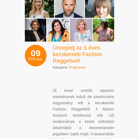
Ünnepelj az 5 éves
09
kecskeméti Fashion
2026
aug.
Reggelivel!
Kategória:
Programok
Öt évvel ezelőtt egyszeri
eseménynek indult, de szerencsére
hagyomány lett a kecskeméti
Fashion Reggeliből. A Malom
Központ ikonikussá vált női
rendezvénye a kerek évforduló
alkalmából a #womenpower
jegyében zajlik majd. A tavaszvárás