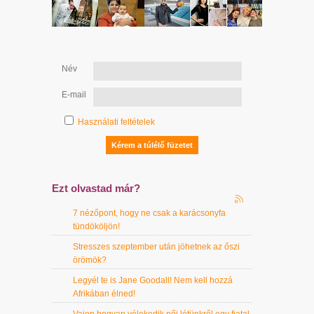
Név
E-mail
Használati feltételek
Ezt olvastad már?
7 nézőpont, hogy ne csak a karácsonyfa
tündököljön!
Stresszes szeptember után jöhetnek az őszi
örömök?
Legyél te is Jane Goodall! Nem kell hozzá
Afrikában élned!
Vajon hogyan vélekedik női létünkről egy fiatal