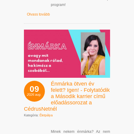
program!
Olvass tovább
Énmárka ötven év
09
felett? Igen! - Folytatódik
2026
aug.
a Második karrier című
előadássorozat a
CédrusNetnél
Kategória:
Életpálya
Minek nekem énmárka? Az nem