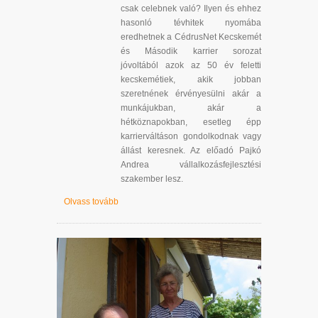
csak celebnek való? Ilyen és ehhez
hasonló tévhitek nyomába
eredhetnek a CédrusNet Kecskemét
és Második karrier sorozat
jóvoltából azok az 50 év feletti
kecskemétiek, akik jobban
szeretnének érvényesülni akár a
munkájukban, akár a
hétköznapokban, esetleg épp
karrierváltáson gondolkodnak vagy
állást keresnek. Az előadó Pajkó
Andrea vállalkozásfejlesztési
szakember lesz.
Olvass tovább