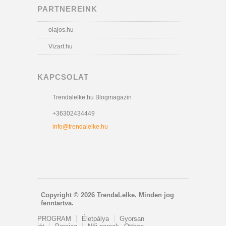
PARTNEREINK
olajos.hu
Vizart.hu
KAPCSOLAT
Trendalelke.hu Blogmagazin
+36302434449
info@trendalelke.hu
Copyright © 2026 TrendaLelke. Minden jog
fenntartva.
PROGRAM
Életpálya
Gyorsan