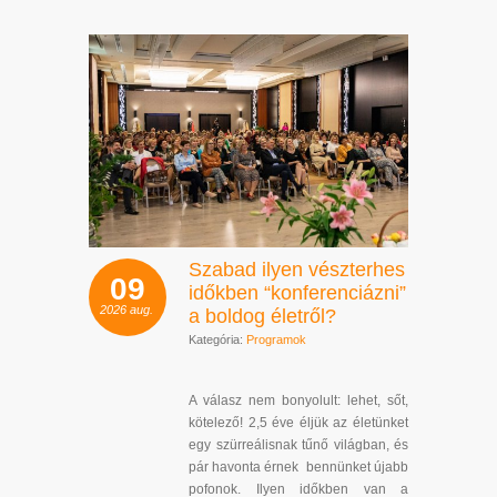
Szabad ilyen vészterhes
09
időkben “konferenciázni”
2026
aug.
a boldog életről?
Kategória:
Programok
A válasz nem bonyolult: lehet, sőt,
kötelező! 2,5 éve éljük az életünket
egy szürreálisnak tűnő világban, és
pár havonta érnek bennünket újabb
pofonok. Ilyen időkben van a