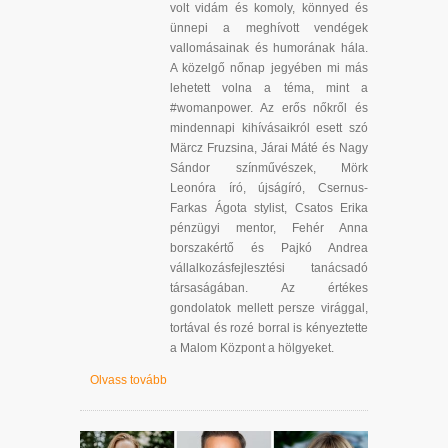
volt vidám és komoly, könnyed és
ünnepi a meghívott vendégek
vallomásainak és humorának hála.
A közelgő nőnap jegyében mi más
lehetett volna a téma, mint a
#womanpower. Az erős nőkről és
mindennapi kihívásaikról esett szó
Märcz Fruzsina, Járai Máté és Nagy
Sándor színművészek, Mörk
Leonóra író, újságíró, Csernus-
Farkas Ágota stylist, Csatos Erika
pénzügyi mentor, Fehér Anna
borszakértő és Pajkó Andrea
vállalkozásfejlesztési tanácsadó
társaságában. Az értékes
gondolatok mellett persze virággal,
tortával és rozé borral is kényeztette
a Malom Központ a hölgyeket.
Olvass tovább