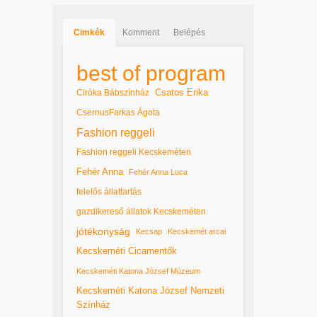
Cimkék
Komment
Belépés
best of program
Csatos Erika
Ciróka Bábszínház
CsernusFarkas Ágota
Fashion reggeli
Fashion reggeli Kecskeméten
Fehér Anna
Fehér Anna Luca
felelős állattartás
gazdikereső állatok Kecskeméten
jótékonyság
Kecsap
Kecskemét arcai
Kecskeméti Cicamentők
Kecskeméti Katona József Múzeum
Kecskeméti Katona József Nemzeti
Színház