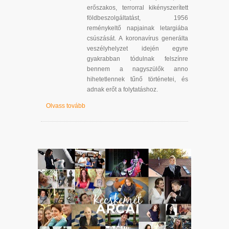
erőszakos, terrorral kikényszerített
földbeszolgáltatást, 1956
reménykeltő napjainak letargiába
csúszását. A koronavírus generálta
veszélyhelyzet idején egyre
gyakrabban tódulnak felszínre
bennem a nagyszülők anno
hihetetlennek tűnő történetei, és
adnak erőt a folytatáshoz.
Olvass tovább