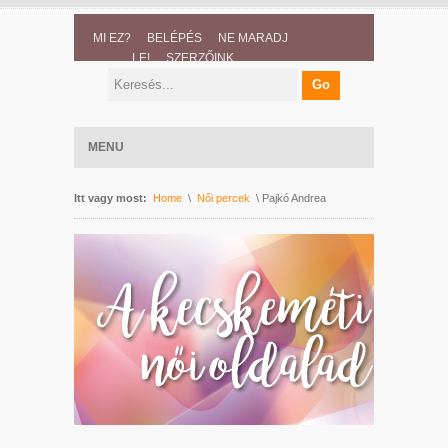
MI EZ?
BELÉPÉS
NE MARADJ
LE!
SZERZŐINK
MENU
Itt vagy most:
Home
\
Női percek
\ Pajkó Andrea