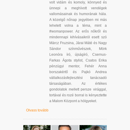
volt vidám és komoly, könnyed és
ünnepi a meghívott vendégek
vallomásainak és humorának hála.
A közelgő nőnap jegyében mi más
lehetett volna a téma, mint a
#womanpower. Az erős nőkről és
mindennapi kihívásaikról esett szó
Märcz Fruzsina, Járai Máté és Nagy
Sándor színművészek, Mörk
Leonóra író, újságíró, Csernus-
Farkas Ágota stylist, Csatos Erika
pénzügyi mentor, Fehér Anna
borszakértő és Pajkó Andrea
vállalkozásfejlesztési tanácsadó
társaságában. Az értékes
gondolatok mellett persze virággal,
tortával és rozé borral is kényeztette
a Malom Központ a hölgyeket.
Olvass tovább