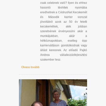
csak celebnek való? Ilyen és ehhez
hasonló tévhitek nyomába
eredhetnek a CédrusNet Kecskemét
és Második karrier sorozat
jóvoltából azok az 50 év feletti
kecskemétiek, akik jobban
szeretnének érvényesülni akár a
munkájukban, akár a
hétköznapokban, esetleg épp
karrierváltáson gondolkodnak vagy
állást keresnek. Az előadó Pajkó
Andrea vállalkozásfejlesztési
szakember lesz.
Olvass tovább