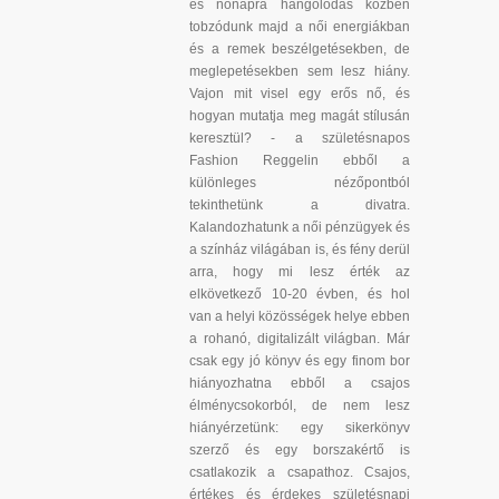
és nőnapra hangolódás közben
tobzódunk majd a női energiákban
és a remek beszélgetésekben, de
meglepetésekben sem lesz hiány.
Vajon mit visel egy erős nő, és
hogyan mutatja meg magát stílusán
keresztül? - a születésnapos
Fashion Reggelin ebből a
különleges nézőpontból
tekinthetünk a divatra.
Kalandozhatunk a női pénzügyek és
a színház világában is, és fény derül
arra, hogy mi lesz érték az
elkövetkező 10-20 évben, és hol
van a helyi közösségek helye ebben
a rohanó, digitalizált világban. Már
csak egy jó könyv és egy finom bor
hiányozhatna ebből a csajos
élménycsokorból, de nem lesz
hiányérzetünk: egy sikerkönyv
szerző és egy borszakértő is
csatlakozik a csapathoz. Csajos,
értékes és érdekes születésnapi