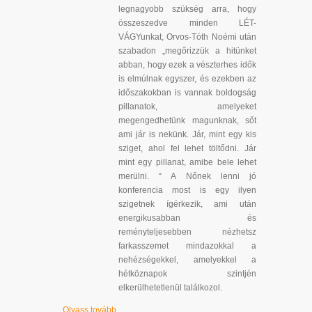
legnagyobb szükség arra, hogy
összeszedve minden LÉT-
VÁGYunkat, Orvos-Tóth Noémi után
szabadon „megőrizzük a hitünket
abban, hogy ezek a vészterhes idők
is elmúlnak egyszer, és ezekben az
időszakokban is vannak boldogság
pillanatok, amelyeket
megengedhetünk magunknak, sőt
ami jár is nekünk. Jár, mint egy kis
sziget, ahol fel lehet töltődni. Jár
mint egy pillanat, amibe bele lehet
merülni. “ A Nőnek lenni jó
konferencia most is egy ilyen
szigetnek ígérkezik, ami után
energikusabban és
reményteljesebben nézhetsz
farkasszemet mindazokkal a
nehézségekkel, amelyekkel a
hétköznapok szintjén
elkerülhetetlenül találkozol.
Olvass tovább