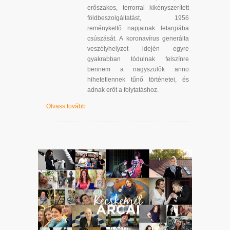
erőszakos, terrorral kikényszerített
földbeszolgáltatást, 1956
reménykeltő napjainak letargiába
csúszását. A koronavírus generálta
veszélyhelyzet idején egyre
gyakrabban tódulnak felszínre
bennem a nagyszülők anno
hihetetlennek tűnő történetei, és
adnak erőt a folytatáshoz.
Olvass tovább