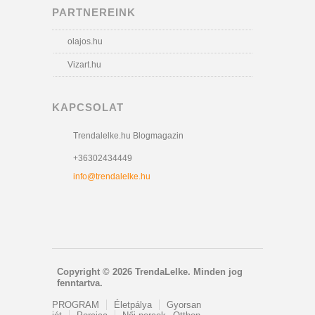
PARTNEREINK
olajos.hu
Vizart.hu
KAPCSOLAT
Trendalelke.hu Blogmagazin
+36302434449
info@trendalelke.hu
Copyright © 2026 TrendaLelke. Minden jog
fenntartva.
PROGRAM
Életpálya
Gyorsan