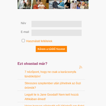
Név
E-mail
Használati feltételek
Ezt olvastad már?
7 nézőpont, hogy ne csak a karácsonyfa
tündököljön!
Stresszes szeptember után jöhetnek az őszi
örömök?
Legyél te is Jane Goodall! Nem kell hozzá
Afrikában élned!
Vajon hogyan vélekedik női létünkről egy fiatal