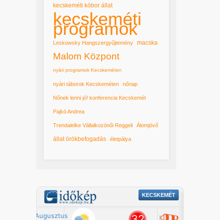
kecskeméti kóbor állat
kecskeméti
programok
macska
Leskowsky Hangszergyűjtemény
Malom Központ
nyári programok Kecskeméten
nyári táborok Kecskeméten
nőnap
Nőnek lenni jó! konferencia Kecskemét
Pajkó Andrea
Trendalelke Vállalkozónői Reggeli
Álomjövő
állat örökbefogadás
életpálya