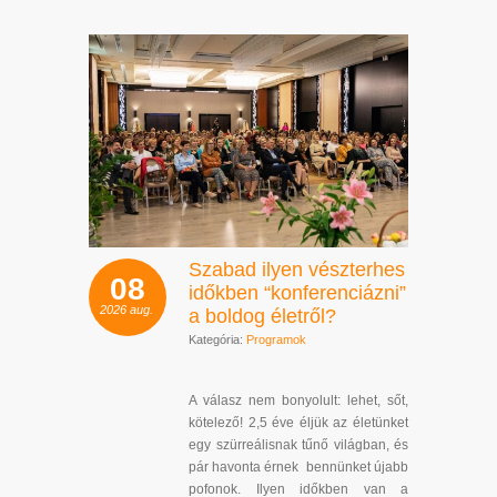
Szabad ilyen vészterhes
08
időkben “konferenciázni”
2026
aug.
a boldog életről?
Kategória:
Programok
A válasz nem bonyolult: lehet, sőt,
kötelező! 2,5 éve éljük az életünket
egy szürreálisnak tűnő világban, és
pár havonta érnek bennünket újabb
pofonok. Ilyen időkben van a