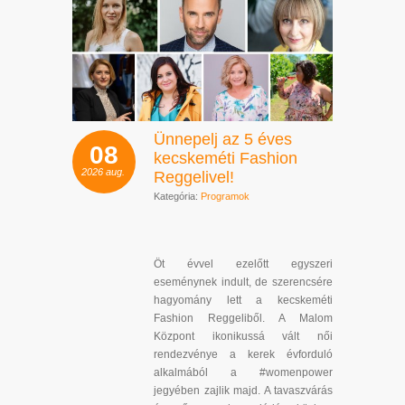
Ünnepelj az 5 éves
08
kecskeméti Fashion
2026
aug.
Reggelivel!
Kategória:
Programok
Öt évvel ezelőtt egyszeri
eseménynek indult, de szerencsére
hagyomány lett a kecskeméti
Fashion Reggeliből. A Malom
Központ ikonikussá vált női
rendezvénye a kerek évforduló
alkalmából a #womenpower
jegyében zajlik majd. A tavaszvárás