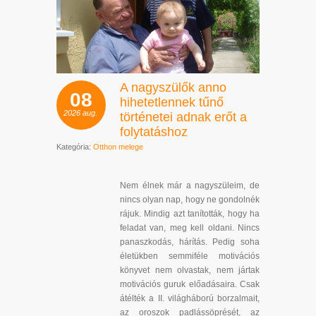
A nagyszülők anno
08
hihetetlennek tűnő
2026
aug.
történetei adnak erőt a
folytatáshoz
Kategória:
Otthon melege
Nem élnek már a nagyszüleim, de
nincs olyan nap, hogy ne gondolnék
rájuk. Mindig azt tanították, hogy ha
feladat van, meg kell oldani. Nincs
panaszkodás, hárítás. Pedig soha
életükben semmiféle motivációs
könyvet nem olvastak, nem jártak
motivációs guruk előadásaira. Csak
átélték a II. világháború borzalmait,
az oroszok padlássöprését, az