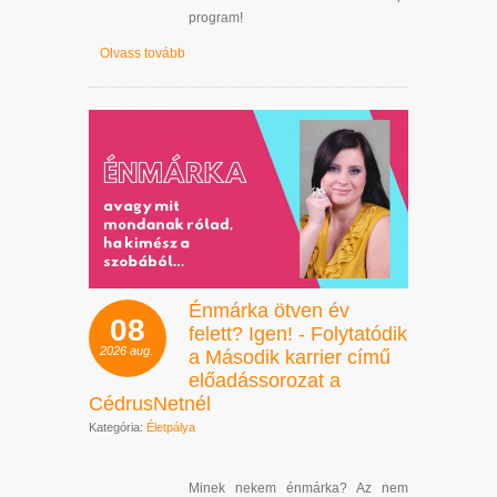
program!
Olvass tovább
Énmárka ötven év
08
felett? Igen! - Folytatódik
2026
aug.
a Második karrier című
előadássorozat a
CédrusNetnél
Kategória:
Életpálya
Minek nekem énmárka? Az nem