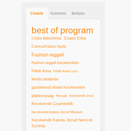
Cimkék
Komment
Belépés
best of program
Csatos Erika
Ciróka Bábszínház
CsernusFarkas Ágota
Fashion reggeli
Fashion reggeli Kecskeméten
Fehér Anna
Fehér Anna Luca
felelős állattartás
gazdikereső állatok Kecskeméten
jótékonyság
Kecsap
Kecskemét arcai
Kecskeméti Cicamentők
Kecskeméti Katona József Múzeum
Kecskeméti Katona József Nemzeti
Színház