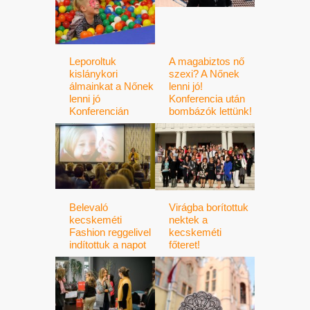
Leporoltuk
A magabiztos nő
kislánykori
szexi? A Nőnek
álmainkat a Nőnek
lenni jó!
lenni jó
Konferencia után
Konferencián
bombázók lettünk!
Belevaló
Virágba borítottuk
kecskeméti
nektek a
Fashion reggelivel
kecskeméti
indítottuk a napot
főteret!