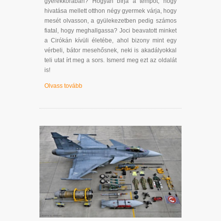
gyerekkorában? Hogyan bírja a tempót, hogy
hivatása mellett otthon négy gyermek várja, hogy
mesét olvasson, a gyülekezetben pedig számos
fiatal, hogy meghallgassa? Joci beavatott minket
a Cirókán kívüli életébe, ahol bizony mint egy
vérbeli, bátor mesehősnek, neki is akadályokkal
teli utat írt meg a sors. Ismerd meg ezt az oldalát
is!
Olvass tovább