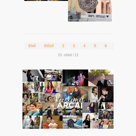
Első
Előző
2
3
4
5
6
7
8
10. oldal / 11