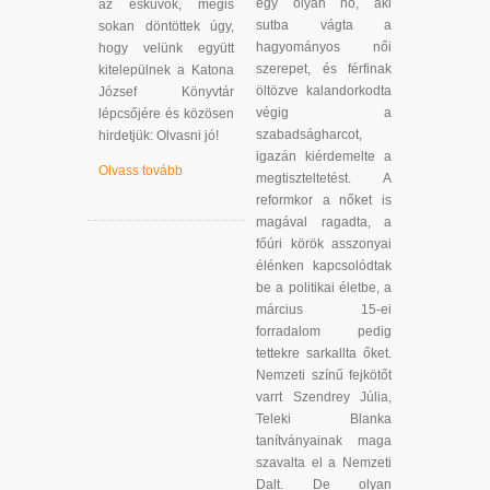
egy olyan nő, aki
az esküvők, mégis
sutba vágta a
sokan döntöttek úgy,
hagyományos női
hogy velünk együtt
szerepet, és férfinak
kitelepülnek a Katona
öltözve kalandorkodta
József Könyvtár
végig a
lépcsőjére és közösen
szabadságharcot,
hirdetjük: Olvasni jó!
igazán kiérdemelte a
Olvass tovább
megtiszteltetést. A
reformkor a nőket is
magával ragadta, a
főúri körök asszonyai
élénken kapcsolódtak
be a politikai életbe, a
március 15-ei
forradalom pedig
tettekre sarkallta őket.
Nemzeti színű fejkötőt
varrt Szendrey Júlia,
Teleki Blanka
tanítványainak maga
szavalta el a Nemzeti
Dalt. De olyan