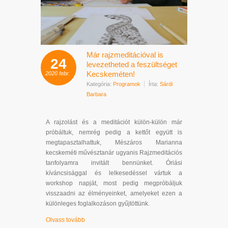
Már rajzmeditációval is
24
levezetheted a feszültséget
Kecskeméten!
2020
febr.
Kategória:
Programok
Írta:
Sárdi
Barbara
A rajzolást és a meditációt külön-külön már
próbáltuk, nemrég pedig a kettőt együtt is
megtapasztalhattuk, Mészáros Marianna
kecskeméti művésztanár ugyanis Rajzmeditációs
tanfolyamra invitált bennünket. Óriási
kíváncsisággal és lelkesedéssel vártuk a
workshop napját, most pedig megpróbáljuk
visszaadni az élményeinket, amelyeket ezen a
különleges foglalkozáson gyűjtöttünk.
Olvass tovább