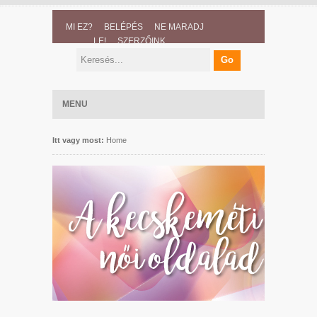
MI EZ?
BELÉPÉS
NE MARADJ
LE!
SZERZŐINK
MENU
Itt vagy most:
Home