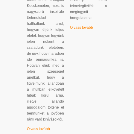
Kecskeméten, most is
felmelegítették a
nagyszerű inspiráló
megfagyott
történeteket
hangulatomat.
hallhattunk arról,
Olvass tovább
hogyan éljünk teljes
életet: hogyan legyünk
jelen nőként a
családunk életében,
de úgy, hogy maradjon
idő önmagunkra is.
Hogyan éljük meg a
jelen szépségét
anélkül, hogy a
figyelmünk állandóan
a múltban elkövetett
hibák körül járna,
illetve állandó
aggodalom töltene el
bennünket a jövőben
ránk váró kihívásoktól.
Olvass tovább