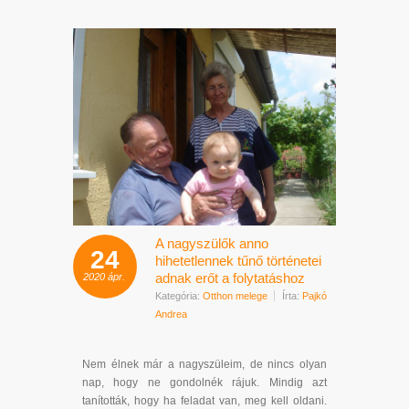
A nagyszülők anno
24
hihetetlennek tűnő történetei
adnak erőt a folytatáshoz
2020
ápr.
Kategória:
Otthon melege
Írta:
Pajkó
Andrea
Nem élnek már a nagyszüleim, de nincs olyan
nap, hogy ne gondolnék rájuk. Mindig azt
tanították, hogy ha feladat van, meg kell oldani.