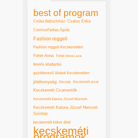
best of program
Csatos Erika
Ciróka Bábszínház
CsernusFarkas Ágota
Fashion reggeli
Fashion reggeli Kecskeméten
Fehér Anna
Fehér Anna Luca
felelős állattartás
gazdikereső állatok Kecskeméten
jótékonyság
Kecsap
Kecskemét arcai
Kecskeméti Cicamentők
Kecskeméti Katona József Múzeum
Kecskeméti Katona József Nemzeti
Színház
kecskeméti kóbor állat
kecskeméti
programok