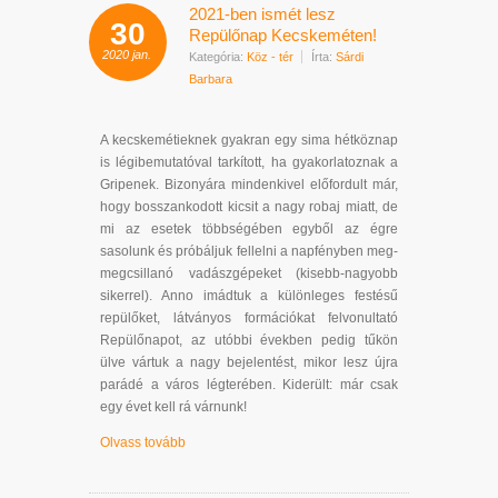
2021-ben ismét lesz
30
Repülőnap Kecskeméten!
2020
jan.
Kategória:
Köz - tér
Írta:
Sárdi
Barbara
A kecskemétieknek gyakran egy sima hétköznap
is légibemutatóval tarkított, ha gyakorlatoznak a
Gripenek. Bizonyára mindenkivel előfordult már,
hogy bosszankodott kicsit a nagy robaj miatt, de
mi az esetek többségében egyből az égre
sasolunk és próbáljuk fellelni a napfényben meg-
megcsillanó vadászgépeket (kisebb-nagyobb
sikerrel). Anno imádtuk a különleges festésű
repülőket, látványos formációkat felvonultató
Repülőnapot, az utóbbi években pedig tűkön
ülve vártuk a nagy bejelentést, mikor lesz újra
parádé a város légterében. Kiderült: már csak
egy évet kell rá várnunk!
Olvass tovább