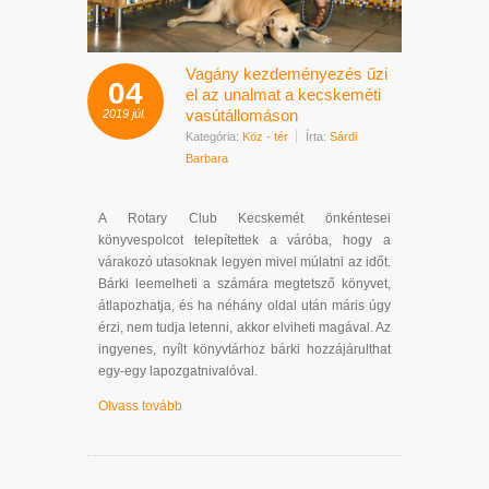
Vagány kezdeményezés űzi
04
el az unalmat a kecskeméti
vasútállomáson
2019
júl.
Kategória:
Köz - tér
Írta:
Sárdi
Barbara
A Rotary Club Kecskemét önkéntesei
könyvespolcot telepítettek a váróba, hogy a
várakozó utasoknak legyen mivel múlatni az időt.
Bárki leemelheti a számára megtetsző könyvet,
átlapozhatja, és ha néhány oldal után máris úgy
érzi, nem tudja letenni, akkor elviheti magával. Az
ingyenes, nyílt könyvtárhoz bárki hozzájárulthat
egy-egy lapozgatnivalóval.
Olvass tovább