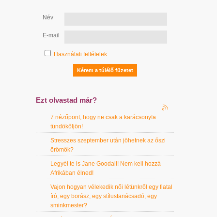
Név
E-mail
Használati feltételek
Ezt olvastad már?
7 nézőpont, hogy ne csak a karácsonyfa
tündököljön!
Stresszes szeptember után jöhetnek az őszi
örömök?
Legyél te is Jane Goodall! Nem kell hozzá
Afrikában élned!
Vajon hogyan vélekedik női létünkről egy fiatal
író, egy borász, egy stílustanácsadó, egy
sminkmester?