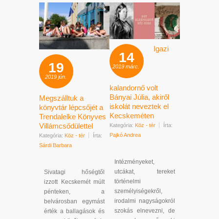
Igazi
14
19
2019
márc.
2019
jún.
kalandornő volt
Bányai Júlia, akiről
Megszálltuk a
iskolát neveztek el
könyvtár lépcsőjét a
Kecskeméten
Trendalelke Könyves
Villámcsődülettel
Kategória:
Köz - tér
Írta:
Pajkó Andrea
Kategória:
Köz - tér
Írta:
Sárdi Barbara
Intézményeket,
utcákat, tereket
Sivatagi hőségtől
történelmi
izzott Kecskemét múlt
személyiségekről,
pénteken, a
irodalmi nagyságokról
belvárosban egymást
szokás elnevezni, de
érték a ballagások és