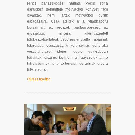
Nincs panaszkodás, hárítás. Pedig soha
életükben semmiféle motivációs könyvet nem
olvastak, nem jártak motivációs guruk
előadásaira. Csak átélték a II. világháború
borzalmait, az oroszok padlássöprését, az
erőszakos, terrorral kikényszerített
földbeszolgáltatást, 1956 reménykeltő napjainak
letargiába csúszását. A koronavírus generálta
veszélyhelyzet idején egyre gyakrabban
tódulnak felszínre bennem a nagyszülők anno
hihetetlennek tűnő történetei, és adnak erőt a
folytatáshoz.
Olvass tovább