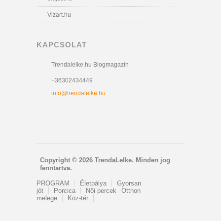
Vizart.hu
KAPCSOLAT
Trendalelke.hu Blogmagazin
+36302434449
info@trendalelke.hu
Copyright © 2026 TrendaLelke. Minden jog
fenntartva.
PROGRAM
Életpálya
Gyorsan
jót
Porcica
Női percek
Otthon
melege
Köz-tér