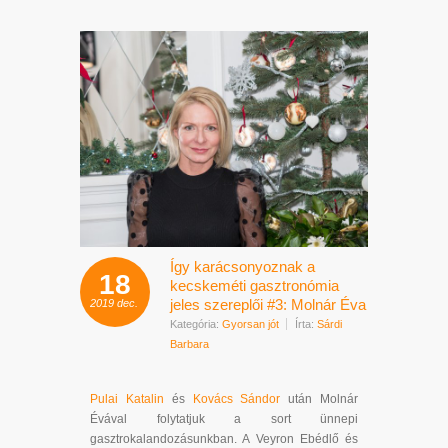
Így karácsonyoznak a
18
kecskeméti gasztronómia
jeles szereplői #3: Molnár Éva
2019
dec.
Kategória:
Gyorsan jót
Írta:
Sárdi
Barbara
Pulai Katalin
és
Kovács Sándor
után Molnár
Évával folytatjuk a sort ünnepi
gasztrokalandozásunkban. A Veyron Ebédlő és