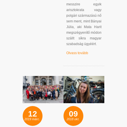
messzire egyik
arisztokrata vagy
polgári származású nő
sem ment, mint Bányai
Júlia, aki Mata Harit
megszégyenítő módon
szállt síkra magyar
szabadság ügyéért.
Olvass tovább
12
09
2019
márc.
2018
okt.