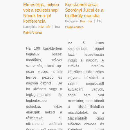
Elmeséljük, milyen
Kecskemét arcai:
volt a születésnapi
Szörényi Julcsi és a
Nőnek lenni jó!
blöffkirály macska
konferencia
Kategória:
Köz - tér
Írta:
Kategória:
Köz - tér
Írta:
Pajkó Andrea
Pajkó Andrea
Az 5 fokos
Ha 100 karakterben
szeptemberi reggel
foglaljuk össze:
láttán letargikusan
libabőrös, szívvel
indult a napom. A
szervezős, stand up-
cirókás interjúra
osan vicces, smink
készülve aztán széles
lesírós, pezsgő és
vigyorra húzódott a
nagyon őszinte. De
szám: megrögzött
ha kíváncsi vagy a
kutyapárti vagyok,
legizgalmasabb és
soha sem volt
legfontosabb
macskám, mert kiborít
dolgokra, akkor
a kiszámíthatatlan
eláruljuk neked a
macskalélek, de a
részleteket. 9.
Macskablöff című
alkalommal adódtak
előadás cirmosa és
össze a női energiák
Szörényi Julcsi