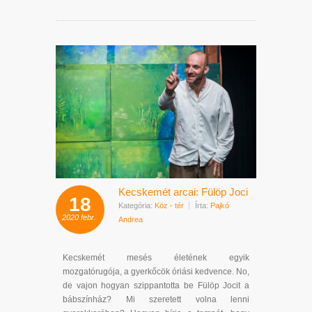
Kecskemét arcai: Fülöp Joci
18
Kategória:
Köz - tér
Írta:
Pajkó
2020
febr.
Andrea
Kecskemét mesés életének egyik
mozgatórugója, a gyerkőcök óriási kedvence. No,
de vajon hogyan szippantotta be Fülöp Jocit a
bábszínház? Mi szeretett volna lenni