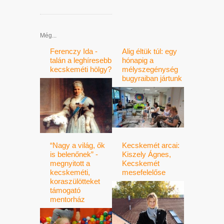
Még...
Ferenczy Ida -
Alig éltük túl: egy
talán a leghíresebb
hónapig a
kecskeméti hölgy?
mélyszegénység
bugyraiban jártunk
“Nagy a világ, ők
Kecskemét arcai:
is belenőnek” -
Kiszely Ágnes,
megnyitott a
Kecskemét
kecskeméti,
mesefelelőse
koraszülötteket
támogató
mentorház