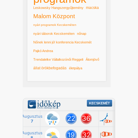
macska
Leskowsky Hangszergyűjtemény
Malom Központ
nyári programok Kecskeméten
nyári táborok Kecskeméten
nőnap
Nőnek lenni jó! konferencia Kecskemét
Pajkó Andrea
Trendalelke Vállalkozónői Reggeli
Álomjövő
állat örökbefogadás
életpálya