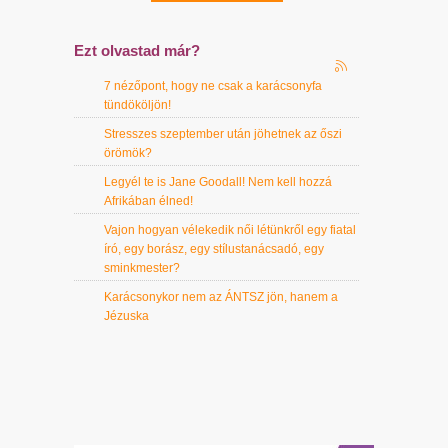
Ezt olvastad már?
7 nézőpont, hogy ne csak a karácsonyfa
tündököljön!
Stresszes szeptember után jöhetnek az őszi
örömök?
Legyél te is Jane Goodall! Nem kell hozzá
Afrikában élned!
Vajon hogyan vélekedik női létünkről egy fiatal
író, egy borász, egy stílustanácsadó, egy
sminkmester?
Karácsonykor nem az ÁNTSZ jön, hanem a
Jézuska