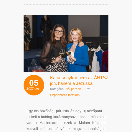
Karácsonykor nem az ÁNTSZ
05
jön, hanem a Jézuska
2022
dec.
Kategória:
Női percek
Írta:
Szponzorált tartalom
Egy kis önzőség, pár lista és egy új nézőpont –
ez kell a boldog karácsonyhoz, minden másra ott
van a Mastercard – ezek a Malom Központ
kedvelt női eseményének magvas tanulságai.