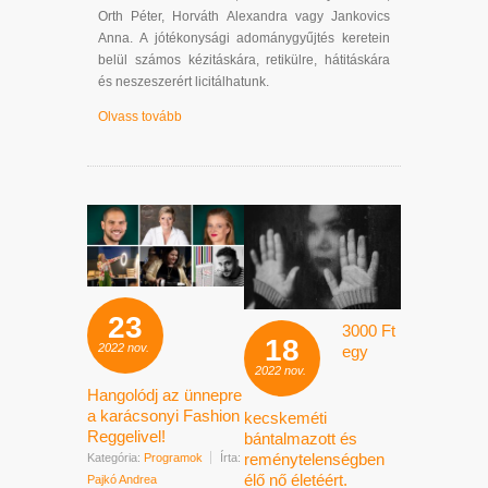
Orth Péter, Horváth Alexandra vagy Jankovics
Anna. A jótékonysági adománygyűjtés keretein
belül számos kézitáskára, retikülre, hátitáskára
és neszeszerért licitálhatunk.
Olvass tovább
23
3000 Ft
18
2022
nov.
egy
2022
nov.
Hangolódj az ünnepre
a karácsonyi Fashion
kecskeméti
Reggelivel!
bántalmazott és
reménytelenségben
Kategória:
Programok
Írta:
élő nő életéért.
Pajkó Andrea