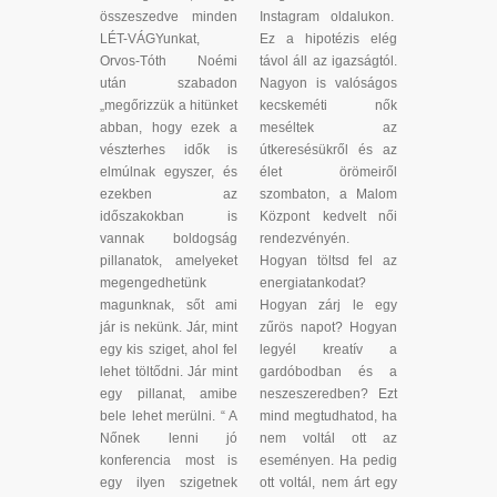
összeszedve minden
Instagram oldalukon.
LÉT-VÁGYunkat,
Ez a hipotézis elég
Orvos-Tóth Noémi
távol áll az igazságtól.
után szabadon
Nagyon is valóságos
„megőrizzük a hitünket
kecskeméti nők
abban, hogy ezek a
meséltek az
vészterhes idők is
útkeresésükről és az
elmúlnak egyszer, és
élet örömeiről
ezekben az
szombaton, a Malom
időszakokban is
Központ kedvelt női
vannak boldogság
rendezvényén.
pillanatok, amelyeket
Hogyan töltsd fel az
megengedhetünk
energiatankodat?
magunknak, sőt ami
Hogyan zárj le egy
jár is nekünk. Jár, mint
zűrös napot? Hogyan
egy kis sziget, ahol fel
legyél kreatív a
lehet töltődni. Jár mint
gardóbodban és a
egy pillanat, amibe
neszeszeredben? Ezt
bele lehet merülni. “ A
mind megtudhatod, ha
Nőnek lenni jó
nem voltál ott az
konferencia most is
eseményen. Ha pedig
egy ilyen szigetnek
ott voltál, nem árt egy