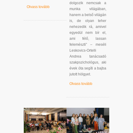
dolgozik nemcsak a
Olvass tovább
munka világában,
hanem a belső világán
is, de olyan teher
nehezedik rá, amivel
egyedül nem bír el,
ami félő, lassan
felemészti” – meséli
Leskovics-Ortelli
Andrea tanácsadó
szakpszichológus, aki
évek óta segíti a bajba
jutott hölgyet.
Olvass tovább