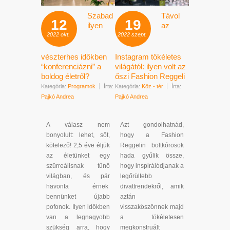
Szabad
Távol
12
19
ilyen
az
2022
okt.
2022
szept.
vészterhes időkben
Instagram tökéletes
“konferenciázni” a
világától: ilyen volt az
boldog életről?
őszi Fashion Reggeli
Kategória:
Programok
Írta:
Kategória:
Köz - tér
Írta:
Pajkó Andrea
Pajkó Andrea
A válasz nem
Azt gondolhatnád,
bonyolult: lehet, sőt,
hogy a Fashion
kötelező! 2,5 éve éljük
Reggelin boltkórosok
az életünket egy
hada gyűlik össze,
szürreálisnak tűnő
hogy inspirálódjanak a
világban, és pár
legőrültebb
havonta érnek
divattrendekről, amik
bennünket újabb
aztán
pofonok. Ilyen időkben
visszaköszönnek majd
van a legnagyobb
a tökéletesen
szükség arra, hogy
megkonstruált