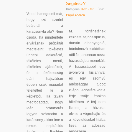
Segítesz?
Kategória:
Köz - tér
Írta:
Veled is megesett már,
Pajkó Andrea
hogy szó szerint
beájultál a
M. történetének
karácsonyfa alá? Nem
kezdete sajnos tipikus,
csoda, ha mindenféle
durván elhanyagoló,
elvárásnak próbáltál
bántalmazó családban
megfelelni: tökéletes
nőtt fel, ahonnan rossz
ünnepi dekoráció,
házasságba menekült.
tökéletes menü,
A házasságból egy
tökéletes ajándékok,
gyönyörű kislánnyal
és a tökéletesség
és egy szörnyű
utáni hajszában
adóssággal tudott
éppen csak magadat
kilépni. Adóstárs volt a
felejtetted ki a
férje svájci frankos
képletből. Ha tavaly
hitelében. A férj nem
megfogadtad, hogy
fizetett, a házukat
idén örömforrás
elvitte a végrehajtó és
legyen számodra a
a követeléseket hiába
karácsony, akkor íme a
fizeti, az adósság
remek inspirációs
rendezése
forrás, a Fashion