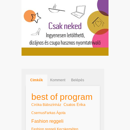
Cimkék
Komment
Belépés
best of program
Csatos Erika
Ciróka Bábszínház
CsernusFarkas Ágota
Fashion reggeli
Fashion reggeli Kecskeméten