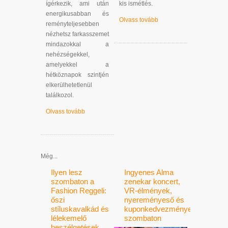
ígérkezik, ami után
kis ismétlés.
energikusabban és
Olvass tovább
reményteljesebben
nézhetsz farkasszemet
mindazokkal a
nehézségekkel,
amelyekkel a
hétköznapok szintjén
elkerülhetetlenül
találkozol.
Olvass tovább
Még...
Ilyen lesz
Ingyenes Alma
szombaton a
zenekar koncert,
Fashion Reggeli:
VR-élmények,
őszi
nyereményeső és
stíluskavalkád és
kuponkedvezmények
lélekemelő
szombaton
beszélgetések