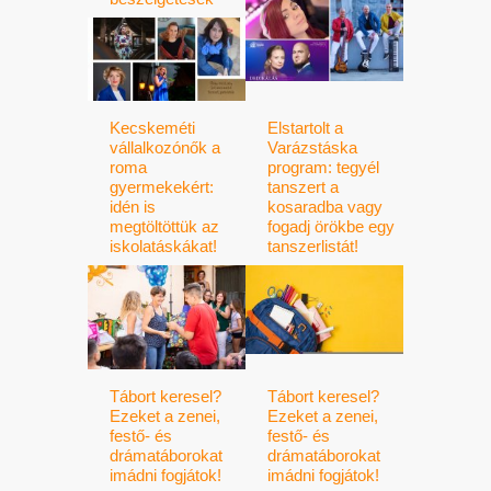
Kecskeméti
Elstartolt a
vállalkozónők a
Varázstáska
roma
program: tegyél
gyermekekért:
tanszert a
idén is
kosaradba vagy
megtöltöttük az
fogadj örökbe egy
iskolatáskákat!
tanszerlistát!
Tábort keresel?
Tábort keresel?
Ezeket a zenei,
Ezeket a zenei,
festő- és
festő- és
drámatáborokat
drámatáborokat
imádni fogjátok!
imádni fogjátok!