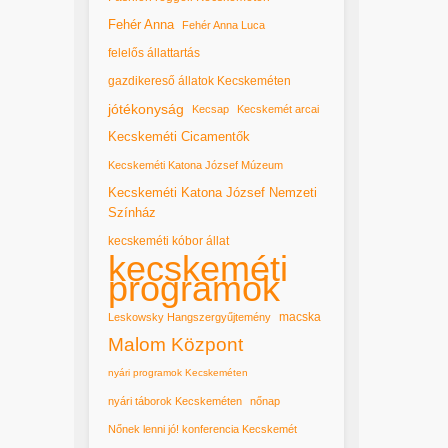
Fehér Anna
Fehér Anna Luca
felelős állattartás
gazdikereső állatok Kecskeméten
jótékonyság
Kecsap
Kecskemét arcai
Kecskeméti Cicamentők
Kecskeméti Katona József Múzeum
Kecskeméti Katona József Nemzeti
Színház
kecskeméti kóbor állat
kecskeméti
programok
macska
Leskowsky Hangszergyűjtemény
Malom Központ
nyári programok Kecskeméten
nyári táborok Kecskeméten
nőnap
Nőnek lenni jó! konferencia Kecskemét