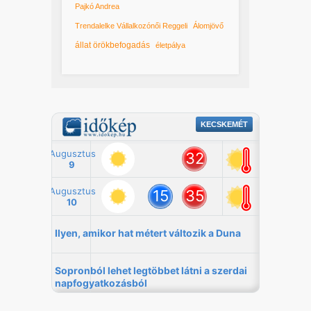
Pajkó Andrea
Trendalelke Vállalkozónői Reggeli
Álomjövő
állat örökbefogadás
életpálya