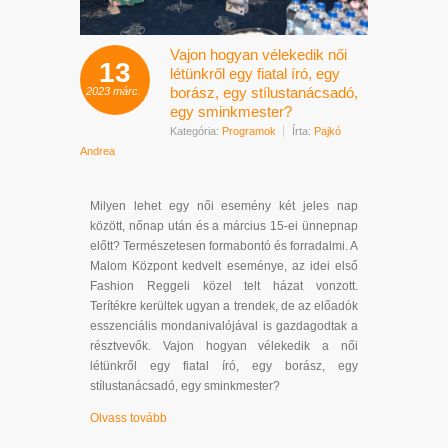
Vajon hogyan vélekedik női
13
létünkről egy fiatal író, egy
borász, egy stílustanácsadó,
2023
márc.
egy sminkmester?
Kategória:
Programok
Írta:
Pajkó
Andrea
Milyen lehet egy női esemény két jeles nap
között, nőnap után és a március 15-ei ünnepnap
előtt? Természetesen formabontó és forradalmi. A
Malom Központ kedvelt eseménye, az idei első
Fashion Reggeli közel telt házat vonzott.
Terítékre kerültek ugyan a trendek, de az előadók
esszenciális mondanivalójával is gazdagodtak a
résztvevők. Vajon hogyan vélekedik a női
létünkről egy fiatal író, egy borász, egy
stílustanácsadó, egy sminkmester?
Olvass tovább