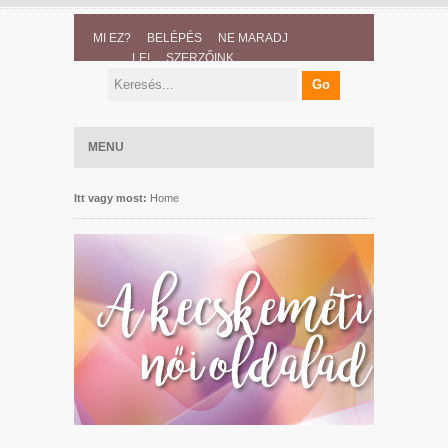
MI EZ?
BELÉPÉS
NE MARADJ
LE!
SZERZŐINK
MENU
Itt vagy most:
Home