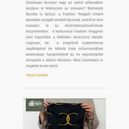
Gondosan tervezel vagy az utolsó pillanatban
kezdesz el felkészülni az ünnepre? Bármelyik
típusba is tartozz, a Fashion Reggeli instant
tippekkel szolgált mindkét típusnak, amiről te sem
maradsz le az élménybeszámolónknak
köszönhetően. A karácsonyi Fashion Reggelin
nem hajszoltuk a tökéletes karácsony ideáját:
csajosan, de a meghívott szakemberek
segítségével és Molnár Kata műsorvezetővel
tartalmasan hangolódtunk az év legcsillogóbb
ünnepére a Malom Moziban. Most szombaton is
megérte korán kelni!
Olvass tovább