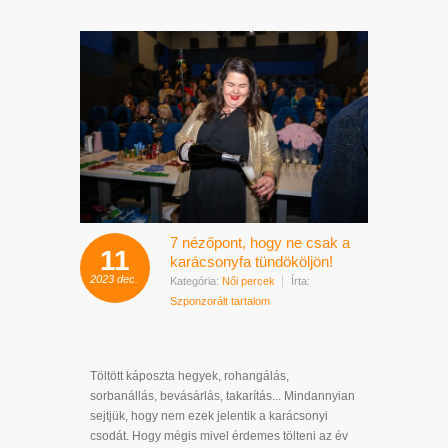
7 nézőpont, hogy ne csak a
11
karácsonyfa tündököljön!
2023
dec.
Kategória:
Női percek
Írta:
Szponzorált tartalom
Töltött káposzta hegyek, rohangálás,
sorbanállás, bevásárlás, takarítás... Mindannyian
sejtjük, hogy nem ezek jelentik a karácsonyi
csodát. Hogy mégis mivel érdemes tölteni az év