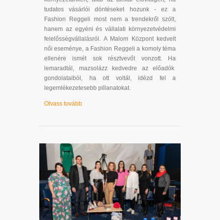
tudatos vásárlói döntéseket hozunk - ez a
Fashion Reggeli most nem a trendekről szólt,
hanem az egyéni és vállalati környezetvédelmi
felelősségvállalásról. A Malom Központ kedvelt
női eseménye, a Fashion Reggeli a komoly téma
ellenére ismét sok résztvevőt vonzott. Ha
lemaradtál, mazsolázz kedvedre az előadók
gondolataiból, ha ott voltál, idézd fel a
legemlékezetesebb pillanatokat.
Olvass tovább