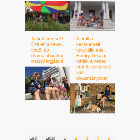
Tábort keresel?
Kiürült a
Ezeket a zenei,
kecskeméti
festő- és
vasútállomás
drámatáborokat
Rotary Tékája,
imádni fogjátok!
várják a neked
már feleslegessé
vált
olvasmányokat
Első
Előző
1
2
3
4
5
6
7