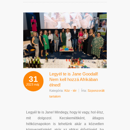
Legyél te is Jane Goodall!
31
Nem kell hozzá Afrikában
élned!
2023
máj.
Kategória:
Köz - tér
Írta:
Szponzorált
tartalom
Legyél te is Jane! Mindegy, hogy ki vagy, hol élsz,
mit dolgozol. Kecskemétiként, átlagos
hétköznapokon is tehetünk akár a közvetlen
környezetünkért, akár az afrikai élővilágért, ha