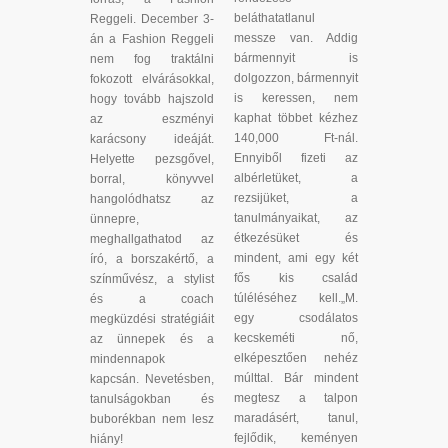
beláthatatlanul
Reggeli. December 3-
messze van. Addig
án a Fashion Reggeli
bármennyit is
nem fog traktálni
dolgozzon, bármennyit
fokozott elvárásokkal,
is keressen, nem
hogy tovább hajszold
kaphat többet kézhez
az eszményi
140,000 Ft-nál.
karácsony ideáját.
Ennyiből fizeti az
Helyette pezsgővel,
albérletüket, a
borral, könyvvel
rezsijüket, a
hangolódhatsz az
tanulmányaikat, az
ünnepre,
étkezésüket és
meghallgathatod az
mindent, ami egy két
író, a borszakértő, a
fős kis család
színművész, a stylist
túléléséhez kell.„M.
és a coach
egy csodálatos
megküzdési stratégiáit
kecskeméti nő,
az ünnepek és a
elképesztően nehéz
mindennapok
múlttal. Bár mindent
kapcsán. Nevetésben,
megtesz a talpon
tanulságokban és
maradásért, tanul,
buborékban nem lesz
fejlődik, keményen
hiány!