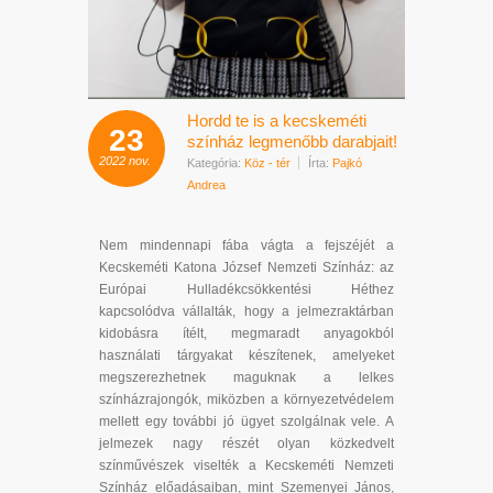
Hordd te is a kecskeméti
23
színház legmenőbb darabjait!
2022
nov.
Kategória:
Köz - tér
Írta:
Pajkó
Andrea
Nem mindennapi fába vágta a fejszéjét a
Kecskeméti Katona József Nemzeti Színház: az
Európai Hulladékcsökkentési Héthez
kapcsolódva vállalták, hogy a jelmezraktárban
kidobásra ítélt, megmaradt anyagokból
használati tárgyakat készítenek, amelyeket
megszerezhetnek maguknak a lelkes
színházrajongók, miközben a környezetvédelem
mellett egy további jó ügyet szolgálnak vele. A
jelmezek nagy részét olyan közkedvelt
színművészek viselték a Kecskeméti Nemzeti
Színház előadásaiban, mint Szemenyei János,