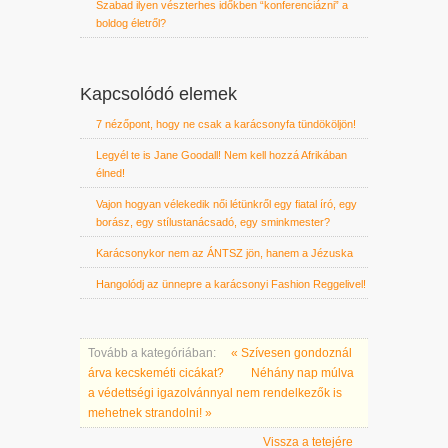
Szabad ilyen vészterhes időkben “konferenciázni” a
boldog életről?
Kapcsolódó elemek
7 nézőpont, hogy ne csak a karácsonyfa tündököljön!
Legyél te is Jane Goodall! Nem kell hozzá Afrikában
élned!
Vajon hogyan vélekedik női létünkről egy fiatal író, egy
borász, egy stílustanácsadó, egy sminkmester?
Karácsonykor nem az ÁNTSZ jön, hanem a Jézuska
Hangolódj az ünnepre a karácsonyi Fashion Reggelivel!
Tovább a kategóriában:
« Szívesen gondoznál
árva kecskeméti cicákat?
Néhány nap múlva
a védettségi igazolvánnyal nem rendelkezők is
mehetnek strandolni! »
Vissza a tetejére