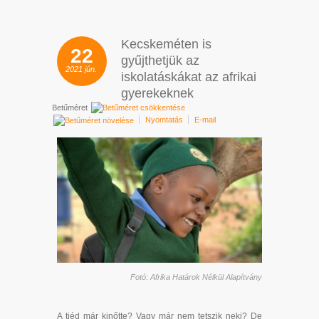
Kecskeméten is
22
gyűjthetjük az
2021
jún.
iskolatáskákat az afrikai
gyerekeknek
Betűméret
Nyomtatás
E-mail
Fotó: Afrika Határok Nélkül Alapítvány
A tiéd már kinőtte? Vagy már nem tetszik neki? De