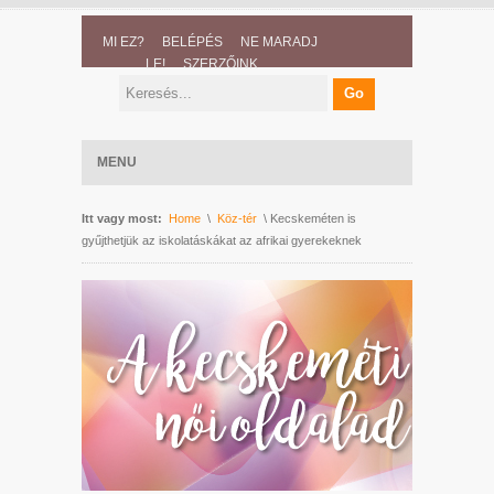
MI EZ?
BELÉPÉS
NE MARADJ
LE!
SZERZŐINK
MENU
Itt vagy most:
Home
\
Köz-tér
\ Kecskeméten is
gyűjthetjük az iskolatáskákat az afrikai gyerekeknek