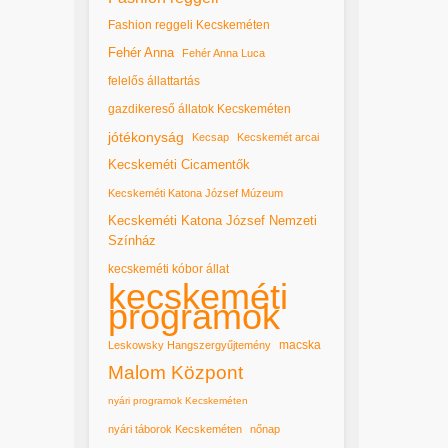
Fashion reggeli Kecskeméten
Fehér Anna
Fehér Anna Luca
felelős állattartás
gazdikereső állatok Kecskeméten
jótékonyság
Kecsap
Kecskemét arcai
Kecskeméti Cicamentők
Kecskeméti Katona József Múzeum
Kecskeméti Katona József Nemzeti
Színház
kecskeméti kóbor állat
kecskeméti
programok
macska
Leskowsky Hangszergyűjtemény
Malom Központ
nyári programok Kecskeméten
nyári táborok Kecskeméten
nőnap