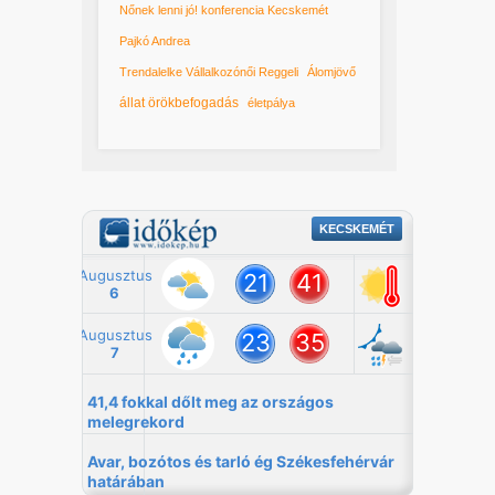
Nőnek lenni jó! konferencia Kecskemét
Pajkó Andrea
Trendalelke Vállalkozónői Reggeli
Álomjövő
állat örökbefogadás
életpálya