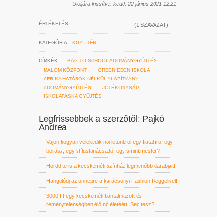
Utoljára frissítve: kedd, 22 június 2021 12:21
ÉRTÉKELÉS:
(1 SZAVAZAT)
KATEGÓRIA:
KÖZ - TÉR
CÍMKÉK:
BAG TO SCHOOL ADOMÁNYGYŰJTÉS
MALOM KÖZPONT
GREEN EDEN ISKOLA
AFRIKA HATÁROK NÉLKÜL ALAPÍTVÁNY
ADOMÁNYGYŰJTÉS
JÓTÉKONYSÁG
ISKOLATÁSKA GYŰJTÉS
Legfrissebbek a szerzőtől: Pajkó
Andrea
Vajon hogyan vélekedik női létünkről egy fiatal író, egy
borász, egy stílustanácsadó, egy sminkmester?
Hordd te is a kecskeméti színház legmenőbb darabjait!
Hangolódj az ünnepre a karácsonyi Fashion Reggelivel!
3000 Ft egy kecskeméti bántalmazott és
reménytelenségben élő nő életéért. Segítesz?