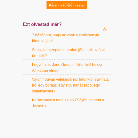
Ezt olvastad már?
7 nézőpont, hogy ne csak a karácsonyfa
tündököljön!
Stresszes szeptember után jöhetnek az őszi
örömök?
Legyél te is Jane Goodall! Nem kell hozzá
Afrikában élned!
Vajon hogyan vélekedik női létünkről egy fiatal
író, egy borász, egy stílustanácsadó, egy
sminkmester?
Karácsonykor nem az ÁNTSZ jön, hanem a
Jézuska