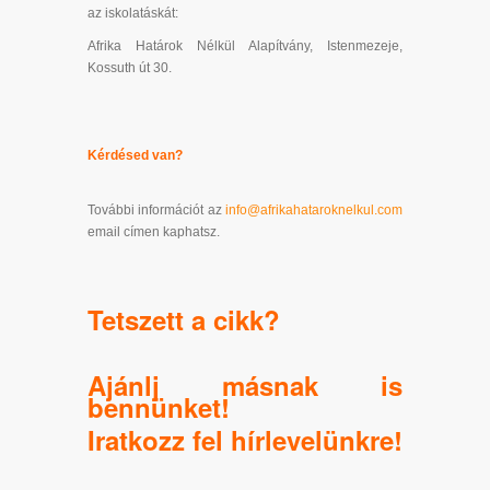
az iskolatáskát:
Afrika Határok Nélkül Alapítvány, Istenmezeje,
Kossuth út 30.
Kérdésed van?
További információt az
info@afrikahataroknelkul.com
email címen kaphatsz.
Tetszett a cikk?
Ajánlj másnak is
bennünket!
Iratkozz fel
hírlevelünkre
!