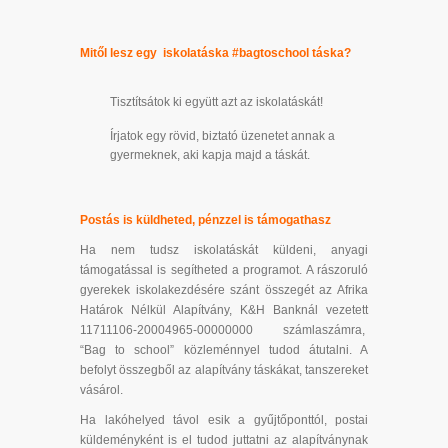
Mitől lesz egy iskolatáska #bagtoschool táska?
Tisztítsátok ki együtt azt az iskolatáskát!
Írjatok egy rövid, biztató üzenetet annak a
gyermeknek, aki kapja majd a táskát.
Postás is küldheted, pénzzel is támogathasz
Ha nem tudsz iskolatáskát küldeni, anyagi
támogatással is segítheted a programot. A rászoruló
gyerekek iskolakezdésére szánt összegét az Afrika
Határok Nélkül Alapítvány, K&H Banknál vezetett
11711106-20004965-00000000 számlaszámra,
“Bag to school” közleménnyel tudod átutalni. A
befolyt összegből az alapítvány táskákat, tanszereket
vásárol.
Ha lakóhelyed távol esik a gyűjtőponttól, postai
küldeményként is el tudod juttatni az alapítványnak