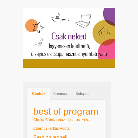
Cimkék
Komment
Belépés
best of program
Csatos Erika
Ciróka Bábszínház
CsernusFarkas Ágota
Fashion reggeli